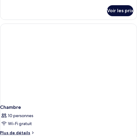
de
détails
Voir les prix
sur
le
type
de
chambre
Chambre
Chambre
10 personnes
Wi-Fi gratuit
Plus
Plus de détails