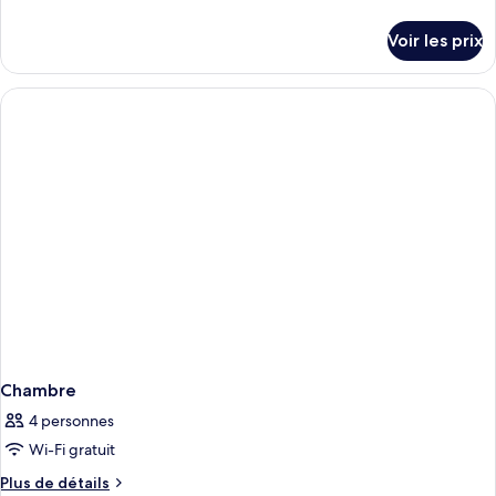
de
de
chambre :
détails
Voir les prix
sur
Double
le
Standard
type
de
chambre
Double
Standard
Chambre
4 personnes
Wi-Fi gratuit
Plus
Plus de détails