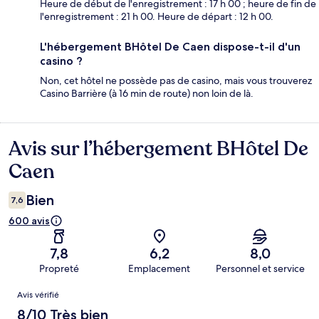
Heure de début de l'enregistrement : 17 h 00 ; heure de fin de
l'enregistrement : 21 h 00. Heure de départ : 12 h 00.
L'hébergement BHôtel De Caen dispose-t-il d'un
casino ?
Non, cet hôtel ne possède pas de casino, mais vous trouverez
Casino Barrière (à 16 min de route) non loin de là.
Avis sur l’hébergement BHôtel De
Avis
Caen
Bien
7,6
600 avis
7,8
6,2
8,0
Propreté
Emplacement
Personnel et service
Avis
Avis vérifié
8/10 Très bien