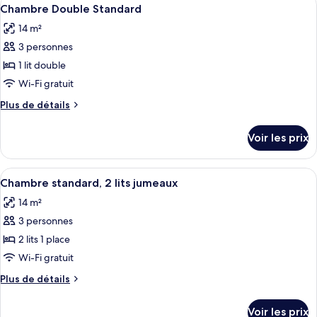
Afficher
8
Chambre Double Standard
chambres
toutes
14 m²
les
3 personnes
photos
pour
1 lit double
ce
Wi-Fi gratuit
type
Plus
Plus de détails
de
de
chambre :
détails
Voir les prix
sur
Chambre
le
Double
type
Afficher
Une chambre d’hôtel équipée d’un télé
Standard
9
de
Chambre standard, 2 lits jumeaux
toutes
chambre
14 m²
Chambre
les
Double
3 personnes
photos
Standard
pour
2 lits 1 place
ce
Wi-Fi gratuit
type
Plus
Plus de détails
de
de
chambre :
détails
Voir les prix
sur