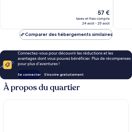
Bien,
Bien,
659 avis
371 avis
Le
57 €
nouveau
taxes et frais compris
prix
24 août - 25 août
est
de
Comparer des hébergements similaires
57 €
Connectez-vous pour découvrir les réductions et les
avantages dont vous pouvez bénéficier. Plus de récompenses
pour plus d’aventures !
Se connecter
S’inscrire gratuitement
À propos du quartier