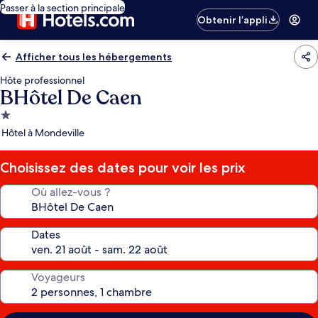
Passer à la section principale
Obtenir l’appli
Afficher tous les hébergements
Hôte professionnel
BHôtel De Caen
Hébergement
1.0 étoile
Hôtel à Mondeville
Choisissez des dates pour voir les prix
Où allez-vous ?
Dates
Voyageurs