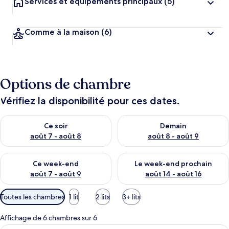
Services et équipements principaux
(5)
Comme à la maison
(6)
Options de chambre
Vérifiez la disponibilité pour ces dates.
Vérifier la disponibilité pour ce soir août 7 - août 8
Vérifier la disponibilité pour 
Ce soir
Demain
août 7 - août 8
août 8 - août 9
Vérifier la disponibilité pour ce week-end août 7 - août 9
Vérifier la disponibilité pour 
Ce week-end
Le week-end prochain
août 7 - août 9
août 14 - août 16
Filtres
Toutes les chambres
1 lit
2 lits
3+ lits
disponibles
pour
Affichage de 6 chambres sur 6
les
Une chambre d’hôtel avec un lit, un bu