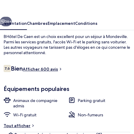
Caen
cédent
Suivant
36+
Présentation
Chambres
Emplacement
Conditions
BHôtel De Caen est un choix excellent pour un séjour à Mondeville.
Parmi les services gratuits, l'accès Wi-Fi et le parking sans voiturier.
Les autres voyageurs ne tarissent pas d'éloges en ce qui concerne le
personnel attentionné.
Avis
Bien
7,6
Afficher 600 avis
7,6 sur 10
voyageurs
Repas et boissons
Équipements populaires
Animaux de compagnie
Parking gratuit
admis
Wi-Fi gratuit
Non-fumeurs
Tout afficher