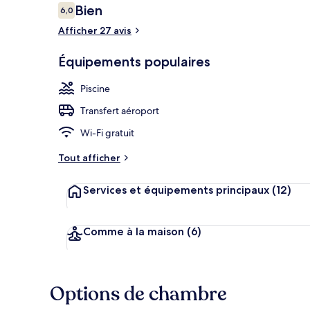
Avis
Bien
6,0
6,0 sur 10
voyageurs
Afficher 27 avis
Chambre Delux
Équipements populaires
Piscine
Transfert aéroport
Wi-Fi gratuit
Tout afficher
Services et équipements principaux
(12)
Comme à la maison
(6)
Options de chambre