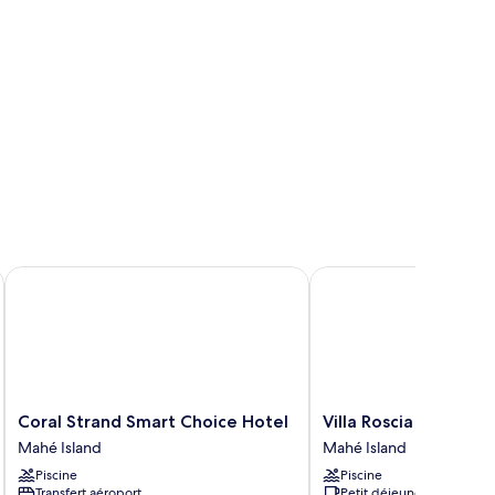
ingle)
Coral Strand Smart Choice Hotel
Villa Roscia
Coral
Villa
Coral Strand Smart Choice Hotel
Villa Roscia
Strand
Roscia
Mahé Island
Mahé Island
Smart
Mahé
Piscine
Piscine
Choice
Island
Transfert aéroport
Petit déjeuner gratuit