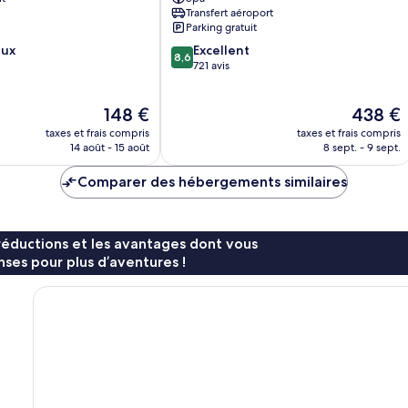
Spa
Transfert aéroport
Mahé
Parking gratuit
Island
8.6
eux
Excellent
8,6
sur
721 avis
10,
Excellent,
Le
Le
148 €
438 €
721 avis
nouveau
nouveau
taxes et frais compris
taxes et frais compris
prix
prix
14 août - 15 août
8 sept. - 9 sept.
est
est
de
de
Comparer des hébergements similaires
148 €
438 €
réductions et les avantages dont vous
ses pour plus d’aventures !