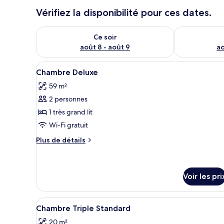
Vérifiez la disponibilité pour ces dates.
Vérifier la disponibilité pour ce soir août 8 - août 9
Vérifier la di
Ce soir
août 8 - août 9
ao
Afficher
Une chambre d’hôtel avec un gr
8
Chambre Deluxe
toutes
59 m²
les
2 personnes
photos
pour
1 très grand lit
ce
Wi-Fi gratuit
type
Plus
Plus de détails
de
de
chambre :
détails
sur
Chambre
le
Voir les pri
Deluxe
type
de
Afficher
Une chambre d’hôtel avec un li
chambre
5
Chambre Triple Standard
Chambre
toutes
Deluxe
20 m²