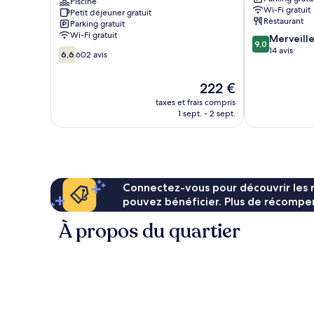
Resort
Piscine
Island
Wi-Fi gratuit
Petit déjeuner gratuit
&
Restaurant
Parking gratuit
Casino
Wi-Fi gratuit
9.0
Merveill
Mahé
9,0
sur
14 avis
6.6
Island
6,6
602 avis
10,
sur
Merveilleux,
10,
Le
222 €
14 avis
602 avis
nouveau
taxes et frais compris
prix
1 sept. - 2 sept.
est
de
222 €
Connectez-vous pour découvrir les 
pouvez bénéficier. Plus de récompen
À propos du quartier