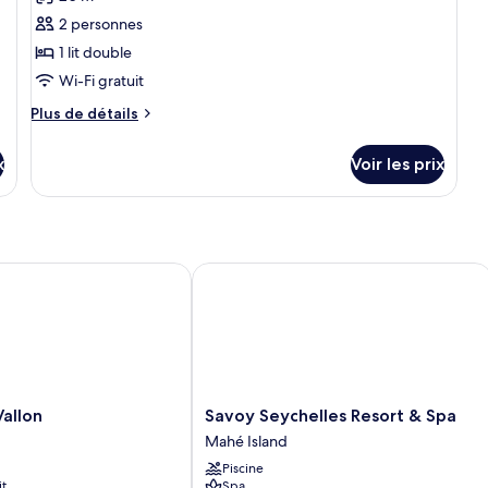
Chambre
les
(S
Deluxe
2 personnes
photos
(Single)
pour
1 lit double
ce
Wi-Fi gratuit
type
Plus
Plus de détails
de
de
chambre :
détails
x
Voir les prix
sur
Chambre
le
standard
type
de
chambre
Chambre
llon
Savoy Seychelles Resort & Spa
standard
Savoy
Vallon
Savoy Seychelles Resort & Spa
Seychelles
Mahé Island
Resort
Piscine
&
it
Spa