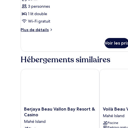
les
3 personnes
photos
pour
1 lit double
ce
Wi-Fi gratuit
type
Plus
Plus de détails
de
de
chambre :
détails
Voir les pri
sur
Chambre
le
Triple
type
Hébergements similaires
Standard
de
chambre
Chambre
Berjaya Beau Vallon Bay Resort & Casino
Voilà Beau Va
Triple
Standard
Berjaya
Voilà
Berjaya Beau Vallon Bay Resort &
Voilà Beau 
Beau
Beau
Casino
Mahé Island
Vallon
Vallon
Mahé Island
Piscine
Bay
Mahé
Parking gratu