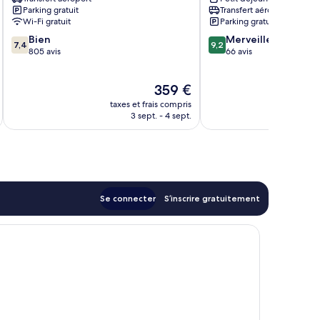
Hotel
Parking gratuit
Transfert aéroport
Mahé
Wi-Fi gratuit
Parking gratuit
Island
7.4
9.2
Bien
Merveilleux
7,4
9,2
sur
sur
805 avis
66 avis
10,
10,
Bien,
Merveilleux,
Le
359 €
805 avis
66 avis
nouveau
taxes et frais compris
tax
prix
3 sept. - 4 sept.
est
de
359 €
Se connecter
S’inscrire gratuitement