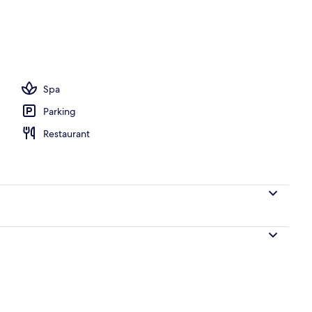
e | Minibar, coffres-forts dans les chambres, Wi-Fi gratuit
Spa
Parking
Restaurant