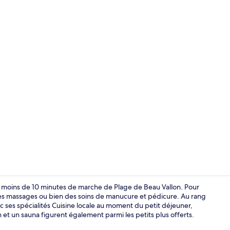
Vue sur le ja
 moins de 10 minutes de marche de Plage de Beau Vallon. Pour
s massages ou bien des soins de manucure et pédicure. Au rang
c ses spécialités Cuisine locale au moment du petit déjeuner,
Façade de l’
n et un sauna figurent également parmi les petits plus offerts.