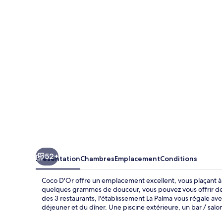
D'Or
52+
Présentation
Chambres
Emplacement
Conditions
Coco D'Or offre un emplacement excellent, vous plaçant à
quelques grammes de douceur, vous pouvez vous offrir de
des 3 restaurants, l'établissement La Palma vous régale ave
déjeuner et du dîner. Une piscine extérieure, un bar / salo