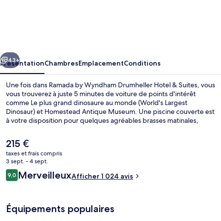
Ramada
by
Wyndham
Drumheller
cédent
Suivant
Hotel
43+
Présentation
Chambres
Emplacement
Conditions
&
Une fois dans Ramada by Wyndham Drumheller Hotel & Suites, vous
Suites
vous trouverez à juste 5 minutes de voiture de points d'intérêt
comme Le plus grand dinosaure au monde (World's Largest
Dinosaur) et Homestead Antique Museum. Une piscine couverte est
à votre disposition pour quelques agréables brasses matinales,
tandis que le bain à remous vous permettra de vous délasser en fin
de journée. En voiture depuis l'hébergement, vous aurez
Le
215 €
également vite rejoint des sites comme Musée Royal Tyrrell et Site
prix
taxes et frais compris
protégé Midland Provincial Park. Les autres voyageurs ne tarissent
actuel
3 sept. - 4 sept.
pas d'éloges en ce qui concerne la piscine rafraîchissante et le
Piscine couverte
est
Avis
personnel attentionné.
Merveilleux
9,0
Afficher 1 024 avis
de
9,0 sur 10
voyageurs
215 €.
Équipements populaires