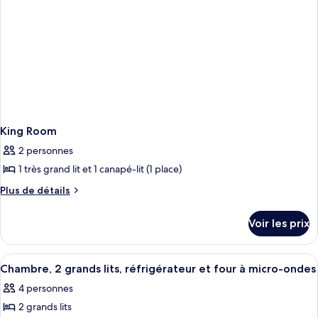
King
Room
King Room
2 personnes
1 très grand lit et 1 canapé-lit (1 place)
Plus
Plus de détails
de
détails
Voir les prix
sur
le
type
Afficher
Une chambre d’hôtel avec deux lits, u
5
de
Chambre, 2 grands lits, réfrigérateur et four à micro-ondes
toutes
chambre
4 personnes
King
les
Room
2 grands lits
photos