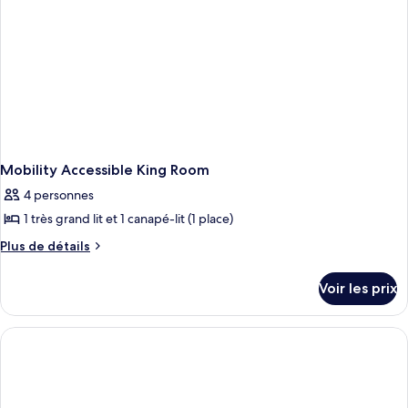
Room
Mobility Accessible King Room
4 personnes
1 très grand lit et 1 canapé-lit (1 place)
Plus
Plus de détails
de
détails
Voir les prix
sur
le
type
de
chambre
Mobility
Accessible