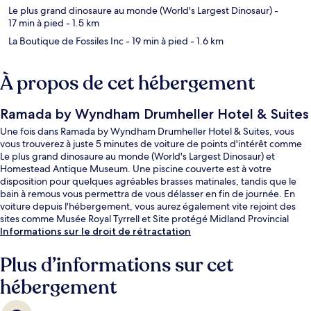
Le plus grand dinosaure au monde (World's Largest Dinosaur)
-
17 min à pied
- 1.5 km
La Boutique de Fossiles Inc
- 19 min à pied
- 1.6 km
À propos de cet hébergement
Ramada by Wyndham Drumheller Hotel & Suites
Une fois dans Ramada by Wyndham Drumheller Hotel & Suites, vous
vous trouverez à juste 5 minutes de voiture de points d'intérêt comme
Le plus grand dinosaure au monde (World's Largest Dinosaur) et
Homestead Antique Museum. Une piscine couverte est à votre
disposition pour quelques agréables brasses matinales, tandis que le
bain à remous vous permettra de vous délasser en fin de journée. En
voiture depuis l'hébergement, vous aurez également vite rejoint des
sites comme Musée Royal Tyrrell et Site protégé Midland Provincial
Park. Les autres voyageurs ne tarissent pas d'éloges en ce qui concerne
Informations sur le droit de rétractation
la piscine rafraîchissante et le personnel attentionné.
Plus d’informations sur cet
hébergement