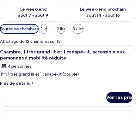
Vérifier la disponibilité pour ce week-end août 7 - août 9
Vérifier la disponibilité pour 
Ce week-end
Le week-end prochain
août 7 - août 9
août 14 - août 16
Filtres
Toutes les chambres
1 lit
2 lits
3+ lits
disponibles
pour
Affichage de 12 chambres sur 12
les
Afficher
Une chambre d’hôtel avec un grand lit
5
Chambre, 1 très grand lit et 1 canapé-lit, accessible aux
chambres
toutes
personnes à mobilité réduite
les
4 personnes
photos
1 très grand lit et 1 canapé-lit (double)
pour
ce
Plus
Plus de détails
de
type
détails
de
Voir les prix
sur
chambre :
le
type
Chambre,
de
1
chambre
très
Chambre,
grand
1