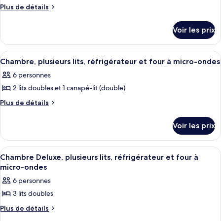
pour
Plus
Plus de détails
de
ce
détails
type
Voir les prix
sur
de
le
chambre :
type
Afficher
Une chambre d’hôtel avec deux lits, un
5
de
Chambre,
Chambre, plusieurs lits, réfrigérateur et four à micro-ondes
toutes
chambre
2
6 personnes
Chambre,
les
grands
2
2 lits doubles et 1 canapé-lit (double)
photos
lits,
grands
pour
Plus
Plus de détails
lits,
réfrigérateur
de
ce
réfrigérateur
et
détails
et
type
Voir les prix
sur
four
four
de
le
à
à
chambre :
type
micro-
Afficher
Une chambre d’hôtel avec deux lits, un
micro-
5
de
Chambre,
Chambre Deluxe, plusieurs lits, réfrigérateur et four à
ondes
toutes
ondes
chambre
micro-ondes
plusieurs
Chambre,
les
lits,
6 personnes
plusieurs
photos
réfrigérateur
lits,
3 lits doubles
pour
réfrigérateur
et
ce
Plus
Plus de détails
et
four
de
four
type