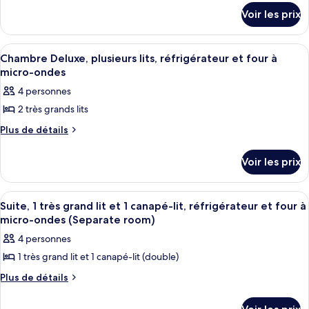
à
détails
à
de
Voir les prix
sur
micro-
micro-
chambre :
le
ondes
ondes
type
Chambre
Afficher
Literie de qualité supérieure, surmatel
4
de
Chambre Deluxe, plusieurs lits, réfrigérateur et four à
Deluxe,
toutes
chambre
micro-ondes
plusieurs
Chambre
les
4 personnes
lits,
Deluxe,
photos
plusieurs
réfrigérateur
2 très grands lits
pour
lits,
et
ce
Plus
Plus de détails
réfrigérateur
four
de
et
type
détails
à
four
de
Voir les prix
sur
à
micro-
chambre :
le
micro-
ondes
type
Chambre
ondes
Afficher
Une chambre d’hôtel moderne dotée d’u
4
de
Suite, 1 très grand lit et 1 canapé-lit, réfrigérateur et four à
Deluxe,
toutes
chambre
micro-ondes (Separate room)
plusieurs
Chambre
les
4 personnes
lits,
Deluxe,
photos
plusieurs
réfrigérateur
1 très grand lit et 1 canapé-lit (double)
pour
lits,
et
ce
Plus
Plus de détails
réfrigérateur
four
de
et
type
détails
à
four