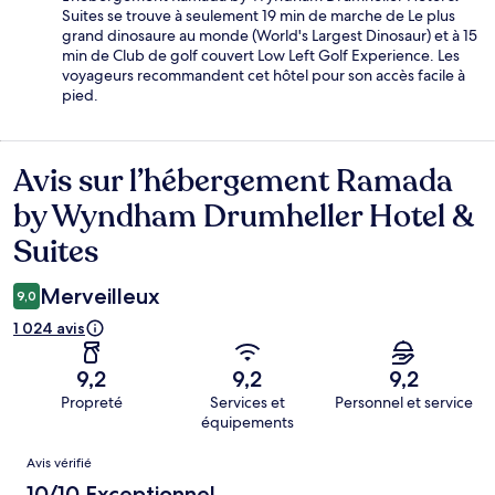
Suites se trouve à seulement 19 min de marche de Le plus
grand dinosaure au monde (World's Largest Dinosaur) et à 15
min de Club de golf couvert Low Left Golf Experience. Les
voyageurs recommandent cet hôtel pour son accès facile à
pied.
Avis sur l’hébergement Ramada
Avis
by Wyndham Drumheller Hotel &
Suites
Merveilleux
9,0
1 024 avis
9,2
9,2
9,2
Propreté
Services et
Personnel et service
équipements
Avis
Avis vérifié
10/10 Exceptionnel