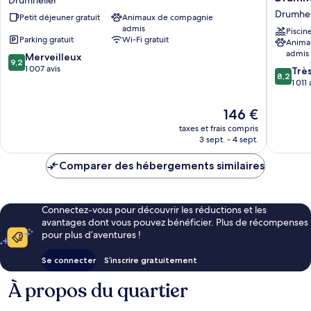
Jurassic
Hotel
Drumhel
Petit déjeuner gratuit
Animaux de compagnie
–
by
admis
Drumheller
Best
Piscin
Parking gratuit
Wi-Fi gratuit
Anima
Drumheller
Western
admis
9.2
Merveilleux
Drumhel
9,2
sur
1 007 avis
Drumhel
8.2
Trè
8,2
10,
sur
1 011 
Merveilleux,
10,
1 007 avis
Très
Le
146 €
bien,
nouveau
taxes et frais compris
1 011 avis
prix
3 sept. - 4 sept.
est
de
Comparer des hébergements similaires
146 €
Connectez-vous pour découvrir les réductions et les
avantages dont vous pouvez bénéficier. Plus de récompenses
pour plus d’aventures !
Se connecter
S’inscrire gratuitement
À propos du quartier