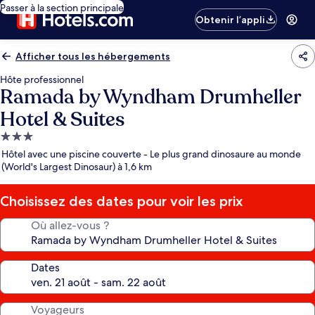
Passer à la section principale
Obtenir l’appli
Afficher tous les hébergements
Hôte professionnel
Ramada by Wyndham Drumheller
Hotel & Suites
Hébergement
3.0 étoiles
Hôtel avec une piscine couverte - Le plus grand dinosaure au monde
(World's Largest Dinosaur) à 1,6 km
Choisissez des dates pour voir les prix
Où allez-vous ?
Dates
Voyageurs