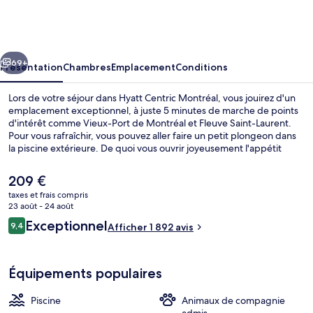
Centric
Montréal
cédent
Suivant
69+
Présentation
Chambres
Emplacement
Conditions
Lors de votre séjour dans Hyatt Centric Montréal, vous jouirez d'un
emplacement exceptionnel, à juste 5 minutes de marche de points
d'intérêt comme Vieux-Port de Montréal et Fleuve Saint-Laurent.
Pour vous rafraîchir, vous pouvez aller faire un petit plongeon dans
la piscine extérieure. De quoi vous ouvrir joyeusement l'appétit
avant d'aller manger à l'établissement Cartier Arms, qui vous sert le
petit déjeuner, le déjeuner et le dîner. Cet hôtel de style Art déco
Le
209 €
abrite en outre une salle de fitness ouverte 24 h/24 et un bar /
prix
taxes et frais compris
salon. Les autres voyageurs adorent la piscine rafraîchissante et le
actuel
23 août - 24 août
personnel attentionné. L'hébergement se situe à une très courte
Petit déjeuner, déjeuner et dîner servis
est
Avis
distance à pied des transports publics : Station de métro Champ-
Exceptionnel
9,4
Afficher 1 892 avis
de
9,4 sur 10
de-Mars se trouve à 7 min et Station de métro Berri-UQAM, à 9 min.
voyageurs
209 €.
Équipements populaires
Piscine
Animaux de compagnie