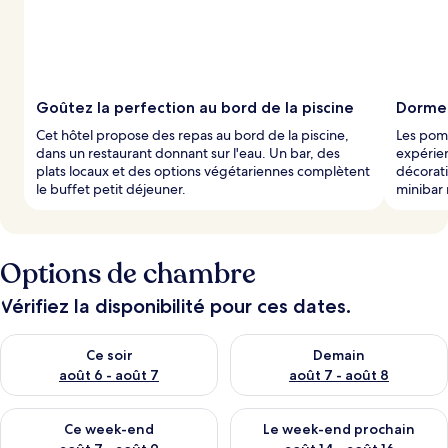
Goûtez la perfection au bord de la piscine
Dormez
Cet hôtel propose des repas au bord de la piscine,
Les pom
dans un restaurant donnant sur l'eau. Un bar, des
expérie
plats locaux et des options végétariennes complètent
décorati
le buffet petit déjeuner.
minibar 
Options de chambre
Vérifiez la disponibilité pour ces dates.
Vérifier la disponibilité pour ce soir août 6 - août 7
Vérifier la disponibilité pour 
Ce soir
Demain
août 6 - août 7
août 7 - août 8
Vérifier la disponibilité pour ce week-end août 7 - août 9
Vérifier la disponibilité pour 
Ce week-end
Le week-end prochain