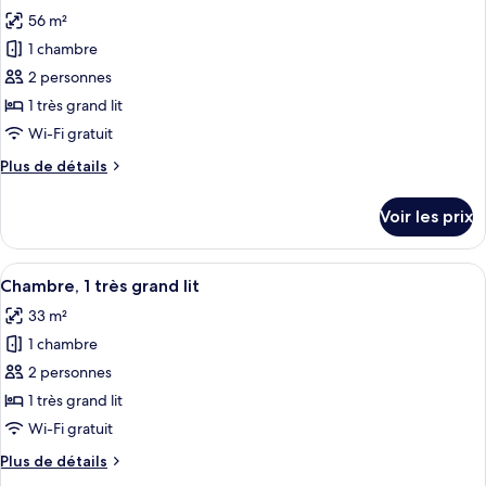
les
aux
1
56 m²
photos
personnes
très
pour
1 chambre
à
grand
ce
lit,
2 personnes
mobilité
accessible
type
réduite
1 très grand lit
aux
de
(Shower)
Wi-Fi gratuit
personnes
chambre :
à
Plus
Plus de détails
Suite,
mobilité
de
réduite
1
détails
(Shower)
Voir les prix
très
sur
le
grand
type
Afficher
Une chambre d’hôtel moderne avec un g
lit
5
de
Chambre, 1 très grand lit
toutes
chambre
33 m²
Suite,
les
1
1 chambre
photos
très
pour
2 personnes
grand
ce
lit
1 très grand lit
type
Wi-Fi gratuit
de
Plus
Plus de détails
chambre :
de