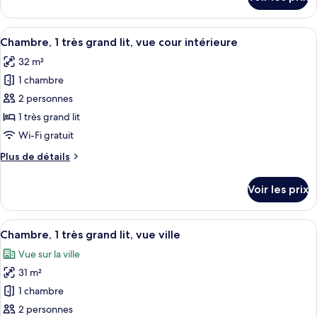
grands
sur
le
lits
type
Afficher
Une chambre d’hôtel moderne, dotée d’u
(High
5
de
Chambre, 1 très grand lit, vue cour intérieure
toutes
Floor)
chambre
32 m²
Chambre,
les
2
1 chambre
photos
grands
pour
2 personnes
lits
ce
(High
1 très grand lit
Floor)
type
Wi-Fi gratuit
de
Plus
Plus de détails
chambre :
de
Chambre,
détails
Voir les prix
sur
1
le
très
type
Afficher
Une chambre d’hôtel moderne avec un g
grand
4
de
Chambre, 1 très grand lit, vue ville
toutes
lit,
chambre
Vue sur la ville
Chambre,
les
vue
1
31 m²
photos
cour
très
pour
1 chambre
intérieure
grand
ce
lit,
2 personnes