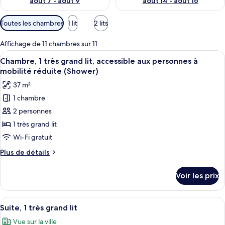
août 7 - août 9
août 14 - août 16
Filtres
Toutes les chambres
1 lit
2 lits
disponibles
pour
Affichage de 11 chambres sur 11
les
Afficher
Une chambre d’hôtel moderne équipée d
5
Chambre, 1 très grand lit, accessible aux personnes à
chambres
toutes
mobilité réduite (Shower)
les
37 m²
photos
1 chambre
pour
2 personnes
ce
type
1 très grand lit
de
Wi-Fi gratuit
chambre :
Plus
Plus de détails
Chambre,
de
1
détails
Voir les prix
sur
très
le
grand
type
Afficher
Une chambre d’hôtel moderne avec un gr
lit,
3
de
Suite, 1 très grand lit
toutes
chambre
accessible
Vue sur la ville
Chambre,