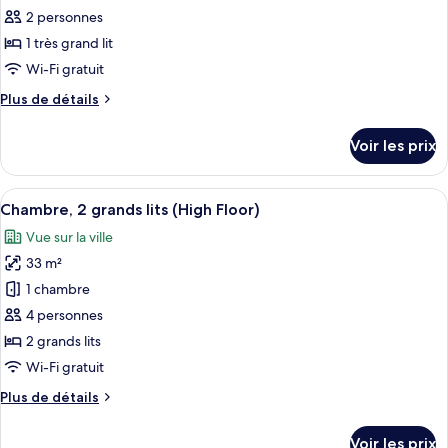
ce
2 personnes
type
1 très grand lit
de
Wi-Fi gratuit
chambre :
Plus
Plus de détails
Chambre,
de
1
détails
Voir les prix
très
sur
le
grand
type
Afficher
Une chambre d’hôtel avec deux lits, un
lit
5
de
Chambre, 2 grands lits (High Floor)
toutes
(High
chambre
Vue sur la ville
Chambre,
les
Floor)
1
33 m²
photos
très
pour
1 chambre
grand
ce
lit
4 personnes
(High
type
2 grands lits
Floor)
de
Wi-Fi gratuit
chambre :
Plus
Plus de détails
Chambre,
de
2
détails
Voir les prix