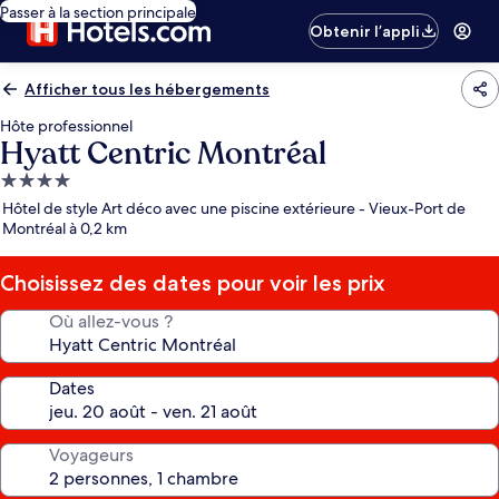
Passer à la section principale
Obtenir l’appli
Afficher tous les hébergements
Hôte professionnel
Hyatt Centric Montréal
Hébergement
4.0 étoiles
Hôtel de style Art déco avec une piscine extérieure - Vieux-Port de
Montréal à 0,2 km
Choisissez des dates pour voir les prix
Où allez-vous ?
Dates
Voyageurs