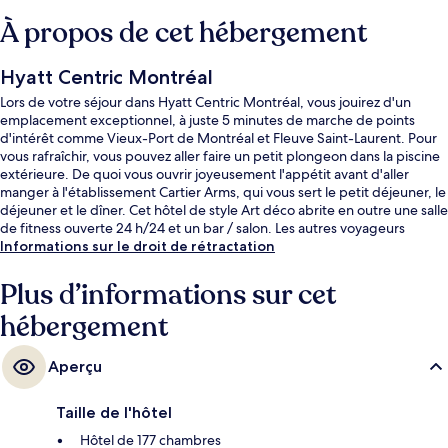
À propos de cet hébergement
Hyatt Centric Montréal
Lors de votre séjour dans Hyatt Centric Montréal, vous jouirez d'un
emplacement exceptionnel, à juste 5 minutes de marche de points
d'intérêt comme Vieux-Port de Montréal et Fleuve Saint-Laurent. Pour
vous rafraîchir, vous pouvez aller faire un petit plongeon dans la piscine
extérieure. De quoi vous ouvrir joyeusement l'appétit avant d'aller
manger à l'établissement Cartier Arms, qui vous sert le petit déjeuner, le
déjeuner et le dîner. Cet hôtel de style Art déco abrite en outre une salle
de fitness ouverte 24 h/24 et un bar / salon. Les autres voyageurs
adorent la piscine rafraîchissante et le personnel attentionné.
Informations sur le droit de rétractation
L'hébergement se situe à une très courte distance à pied des transports
publics : Station de métro Champ-de-Mars se trouve à 7 min et Station
Plus d’informations sur cet
de métro Berri-UQAM, à 9 min.
hébergement
Aperçu
Taille de l'hôtel
Hôtel de 177 chambres