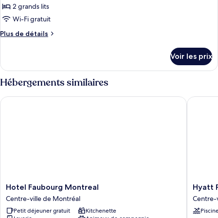
vue
type
2 grands lits
ville
de
Wi-Fi gratuit
(Shower)
chambre :
Plus
Plus de détails
Chambre,
de
2
détails
Voir les prix
grands
sur
le
lits,
type
Hébergements similaires
vue
de
ville
chambre
Hotel Faubourg Montreal
Hyatt Pl
Chambre,
2
grands
lits,
vue
ville
Hotel
Hyatt
Hotel Faubourg Montreal
Hyatt 
Faubourg
Place
Centre-ville de Montréal
Centre-v
Montreal
Montrea
Petit déjeuner gratuit
Kitchenette
Piscin
Centre-
-