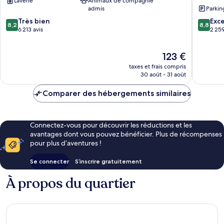
Laverie
Animaux de compagnie
ville
Downto
admis
Parkin
de
Centre-
8.2
8.8
Montréal
Très bien
ville
Exce
8,2
8,8
sur
sur
6 213 avis
de
2 259
10,
10,
Montréa
Très
Excellen
Le
123 €
bien,
2 259 av
nouveau
6 213 avis
taxes et frais compris
prix
30 août - 31 août
est
de
Comparer des hébergements similaires
123 €
Connectez-vous pour découvrir les réductions et les
avantages dont vous pouvez bénéficier. Plus de récompenses
pour plus d’aventures !
Se connecter
S’inscrire gratuitement
À propos du quartier