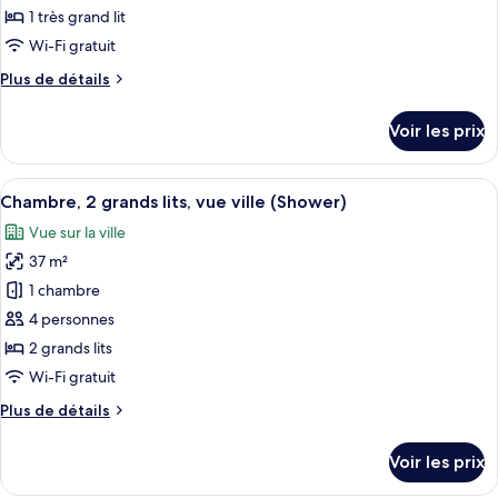
vue
type
1 très grand lit
cour
de
Wi-Fi gratuit
intérieure
chambre :
Plus
Plus de détails
Chambre,
de
1
détails
Voir les prix
très
sur
le
grand
type
Afficher
Une chambre d’hôtel moderne avec deux
lit,
4
de
Chambre, 2 grands lits, vue ville (Shower)
toutes
vue
chambre
Vue sur la ville
Chambre,
les
ville
1
37 m²
photos
très
pour
1 chambre
grand
ce
lit,
4 personnes
vue
type
2 grands lits
ville
de
Wi-Fi gratuit
chambre :
Plus
Plus de détails
Chambre,
de
2
détails
Voir les prix
grands
sur
le
lits,