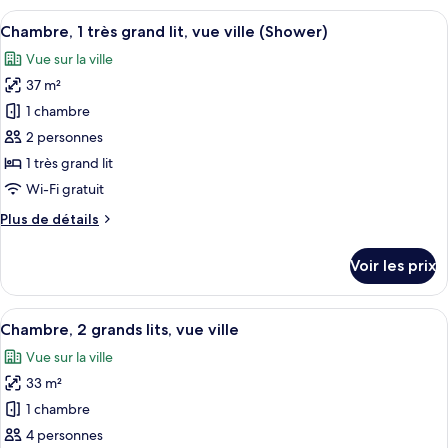
type
Afficher
Une chambre d’hôtel moderne équipée d
vue
4
de
Chambre, 1 très grand lit, vue ville (Shower)
toutes
ville
chambre
Vue sur la ville
Chambre,
les
(Shower)
2
37 m²
photos
grands
pour
1 chambre
lits,
ce
vue
2 personnes
ville
type
1 très grand lit
(Shower)
de
Wi-Fi gratuit
chambre :
Plus
Plus de détails
Chambre,
de
1
détails
Voir les prix
très
sur
le
grand
type
Afficher
Une chambre d’hôtel avec deux lits, un
lit,
4
de
Chambre, 2 grands lits, vue ville
toutes
vue
chambre
Vue sur la ville
Chambre,
les
ville
1
33 m²
photos
(Shower)
très
pour
1 chambre
grand
ce
lit,
4 personnes