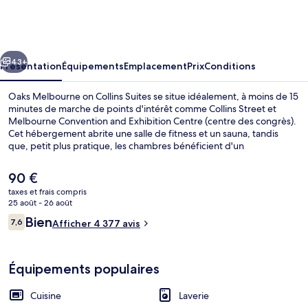
Melbourne
on
Collins
cédent
Suivant
Suites
43+
Présentation
Équipements
Emplacement
Prix
Conditions
Oaks Melbourne on Collins Suites se situe idéalement, à moins de 15
minutes de marche de points d'intérêt comme Collins Street et
Melbourne Convention and Exhibition Centre (centre des congrès).
Cet hébergement abrite une salle de fitness et un sauna, tandis
que, petit plus pratique, les chambres bénéficient d'un
réfrigérateur et un micro-ondes. Les autres voyageurs ne tarissent
pas d'éloges en ce qui concerne le personnel attentionné et
Le
90 €
l'emplacement. Les transports publics sont tout proches. Station de
prix
taxes et frais compris
métro Flagstaff se situe à seulement 9 min à pied.
actuel
25 août - 26 août
Literie de qualité supérieure, bureau, 
est
Avis
Bien
7,6
Afficher 4 377 avis
de
7,6 sur 10
voyageurs
90 €.
Équipements populaires
Cuisine
Laverie