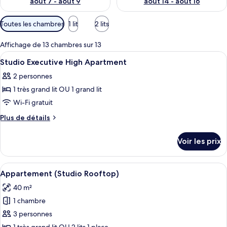
août 7 - août 9
août 14 - août 16
Filtres
Toutes les chambres
1 lit
2 lits
disponibles
pour
Affichage de 13 chambres sur 13
les
Afficher
Literie de qualité supérieure, bureau, 
5
Studio Executive High Apartment
chambres
toutes
2 personnes
les
1 très grand lit OU 1 grand lit
photos
pour
Wi-Fi gratuit
ce
Plus
Plus de détails
type
de
détails
de
Voir les prix
sur
chambre :
le
Studio
type
Afficher
Literie de qualité supérieure, bureau, 
10
Executive
de
Appartement (Studio Rooftop)
toutes
chambre
High
40 m²
Studio
les
Apartment
Executive
1 chambre
photos
High
pour
3 personnes
Apartment
ce