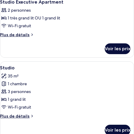
4
de
Studio Executive Apartment
toutes
(No
chambre
2 personnes
Appartement
les
Housekeeping)
Familial,
1 très grand lit OU 1 grand lit
photos
1
pour
Wi-Fi gratuit
chambre
ce
(No
Plus
Plus de détails
Housekeeping)
type
de
détails
de
Voir les prix
sur
chambre :
le
Studio
type
Afficher
Literie de qualité supérieure, bureau, 
6
Executive
de
Studio
toutes
chambre
Apartment
35 m²
Studio
les
Executive
1 chambre
photos
Apartment
pour
3 personnes
ce
1 grand lit
type
Wi-Fi gratuit
de
Plus
Plus de détails
chambre :
de
Studio
détails
Voir les prix
sur