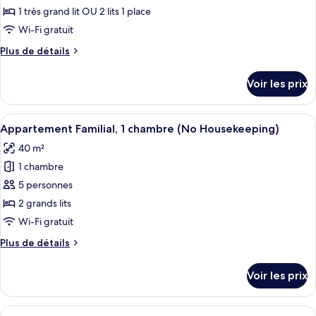
ce
1 très grand lit OU 2 lits 1 place
type
Wi-Fi gratuit
de
Plus
Plus de détails
chambre :
de
Appartement
détails
Voir les prix
sur
(Studio
le
Rooftop,
type
Afficher
Cafetière/bouilloire, réfrigérateur, mi
No
5
de
Appartement Familial, 1 chambre (No Housekeeping)
toutes
Housekeeping)
chambre
40 m²
Appartement
les
(Studio
1 chambre
photos
Rooftop,
pour
5 personnes
No
ce
Housekeeping)
2 grands lits
type
Wi-Fi gratuit
de
Plus
Plus de détails
chambre :
de
Appartement
détails
Voir les prix
sur
Familial,
le
1
type
Afficher
Literie de qualité supérieure, bureau, 
chambre