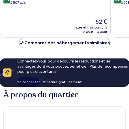
des
affaires
sur
sur
2 507 avis
3 228
affaires
de
10,
10,
de
Melbou
Très
Excellen
Melbourne
bien,
3 228 av
Le
62 €
2 507 avis
nouveau
taxes et frais compris
prix
13 août - 14 août
est
de
Comparer des hébergements similaires
62 €
Connectez-vous pour découvrir les réductions et les
avantages dont vous pouvez bénéficier. Plus de récompenses
pour plus d’aventures !
Se connecter
S’inscrire gratuitement
À propos du quartier