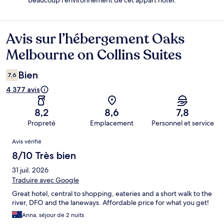
beaucoup l'environnement de cet appart'hôtel.
Avis sur l’hébergement Oaks
Avis
Melbourne on Collins Suites
Bien
7,6
4 377 avis
8,2
8,6
7,8
Propreté
Emplacement
Personnel et service
Avis
Avis vérifié
8/10 Très bien
31 juil. 2026
Traduire avec Google
Great hotel, central to shopping, eateries and a short walk to the
river, DFO and the laneways. Affordable price for what you get!
Anna, séjour de 2 nuits