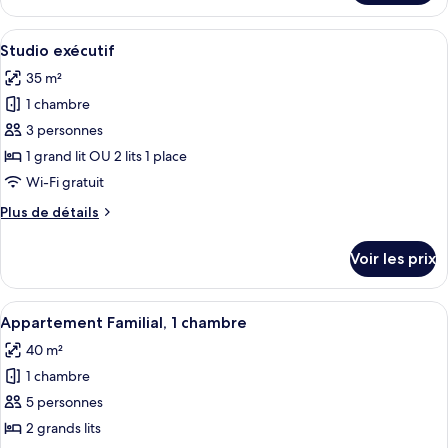
le
type
Afficher
Literie de qualité supérieure, bureau, 
9
de
Studio exécutif
toutes
chambre
35 m²
Studio
les
1 chambre
photos
pour
3 personnes
ce
1 grand lit OU 2 lits 1 place
type
Wi-Fi gratuit
de
Plus
Plus de détails
chambre :
de
Studio
détails
Voir les prix
sur
exécutif
le
type
Afficher
Cafetière/bouilloire, réfrigérateur, mi
5
de
Appartement Familial, 1 chambre
toutes
chambre
40 m²
Studio
les
exécutif
1 chambre
photos
pour
5 personnes
ce
2 grands lits