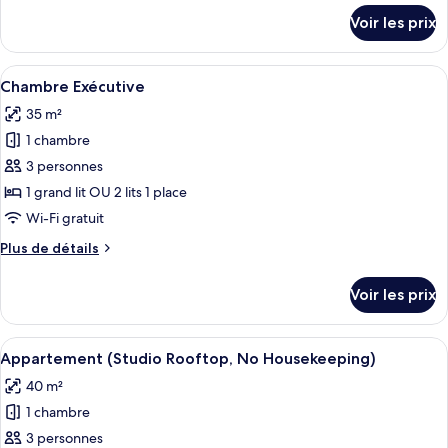
Chambre
détails
Voir les prix
sur
Exécutive
le
type
Afficher
Literie de qualité supérieure, bureau, 
9
de
Chambre Exécutive
toutes
chambre
35 m²
Chambre
les
Exécutive
1 chambre
photos
pour
3 personnes
ce
1 grand lit OU 2 lits 1 place
type
Wi-Fi gratuit
de
Plus
Plus de détails
chambre :
de
Chambre
détails
Voir les prix
sur
Exécutive
le
type
Afficher
Literie de qualité supérieure, bureau, 
10
de
Appartement (Studio Rooftop, No Housekeeping)
toutes
chambre
40 m²
Chambre
les
Exécutive
1 chambre
photos
pour
3 personnes