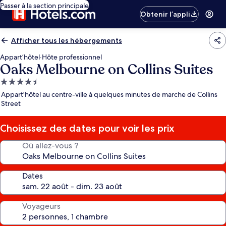
Passer à la section principale
Obtenir l’appli
Afficher tous les hébergements
Appart’hôtel
·
Hôte professionnel
Oaks Melbourne on Collins Suites
Hébergement
4.5 étoiles
Appart'hôtel au centre-ville à quelques minutes de marche de Collins
Street
Choisissez des dates pour voir les prix
Où allez-vous ?
Dates
Voyageurs