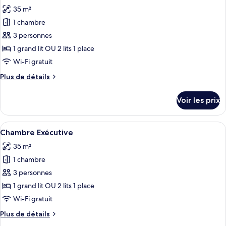
toutes
chambre
35 m²
Studio
les
1 chambre
photos
pour
3 personnes
ce
1 grand lit OU 2 lits 1 place
type
Wi-Fi gratuit
de
Plus
Plus de détails
chambre :
de
Studio
détails
Voir les prix
sur
Exécutif
le
(High
type
Afficher
Literie de qualité supérieure, bureau, 
Floor)
9
de
Chambre Exécutive
toutes
chambre
35 m²
Studio
les
Exécutif
1 chambre
photos
(High
pour
3 personnes
Floor)
ce
1 grand lit OU 2 lits 1 place
type
Wi-Fi gratuit
de
Plus
Plus de détails
chambre :
de