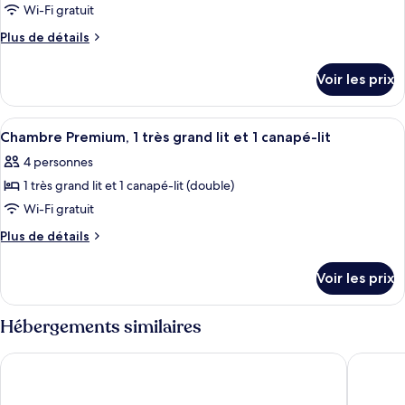
pour
Wi-Fi gratuit
lits,
golf
ce
vue
Plus
Plus de détails
golf
type
de
détails
de
Voir les prix
sur
chambre :
le
Chambre
type
Afficher
Literie de qualité supérieure, minibar,
17
Standard
de
Chambre Premium, 1 très grand lit et 1 canapé-lit
toutes
chambre
4 personnes
Chambre
les
Standard
1 très grand lit et 1 canapé-lit (double)
photos
pour
Wi-Fi gratuit
ce
Plus
Plus de détails
type
de
détails
de
Voir les prix
sur
chambre :
le
Chambre
type
Hébergements similaires
Premium,
de
chambre
1
Ki Space Hotel & Spa, près de Disneyland Paris
Paxton P
Chambre
très
Premium,
grand
1