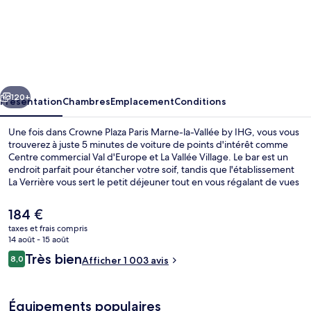
l’hébergement
Crowne
Plaza
Paris
Marne-
cédent
Suivant
la-
120+
Présentation
Chambres
Emplacement
Conditions
Vallée
Une fois dans Crowne Plaza Paris Marne-la-Vallée by IHG, vous vous
by
trouverez à juste 5 minutes de voiture de points d'intérêt comme
Centre commercial Val d'Europe et La Vallée Village. Le bar est un
IHG
endroit parfait pour étancher votre soif, tandis que l'établissement
La Verrière vous sert le petit déjeuner tout en vous régalant de vues
sur le jardin. Au menu des petits plus offerts sur place, on trouve
une navette vers le parc de loisirs, un snack-bar/une épicerie fine et
Le
184 €
une terrasse. Sympa non ? Les autres voyageurs ne disent que du
prix
taxes et frais compris
bien en ce qui concerne le personnel attentionné.
actuel
14 août - 15 août
Vue sur le jardin, ouvert tous les jours
est
Avis
Très bien
8,0
Afficher 1 003 avis
de
8,0 sur 10
voyageurs
184 €.
Équipements populaires