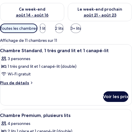
Vérifier la disponibilité pour ce week-end août 14 - août 16
Vérifier la disponibilité pour
Ce week-end
Le week-end prochain
août 14 - août 16
août 21 - août 23
Filtres
Toutes les chambres
1 lit
2 lits
3+ lits
disponibles
pour
Affichage de 11 chambres sur 11
les
Afficher
Literie de qualité supérieure, minibar,
11
Chambre Standard, 1 très grand lit et 1 canapé-lit
chambres
toutes
3 personnes
les
1 très grand lit et 1 canapé-lit (double)
photos
pour
Wi-Fi gratuit
ce
Plus
Plus de détails
type
de
détails
de
Voir les prix
sur
chambre :
le
Chambre
type
Afficher
Literie de qualité supérieure, minibar,
17
Standard,
de
Chambre Premium, plusieurs lits
toutes
chambre
1
4 personnes
Chambre
les
très
Standard,
2 lits 1 place et 1 canapé-lit (double)