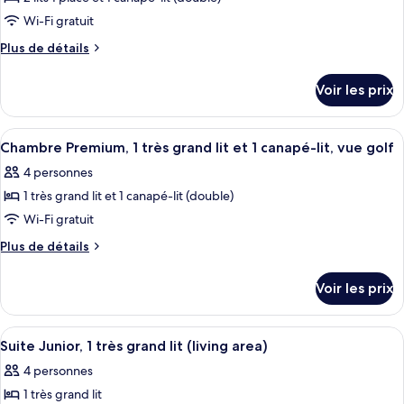
photos
grand
1
pour
Wi-Fi gratuit
très
lit
ce
grand
Plus
Plus de détails
et
lit
type
de
1
et
détails
de
Voir les prix
canapé-
1
sur
chambre :
canapé-
lit
le
Chambre
lit
type
Afficher
Literie de qualité supérieure, minibar,
17
Premium,
de
Chambre Premium, 1 très grand lit et 1 canapé-lit, vue golf
toutes
chambre
plusieurs
4 personnes
Chambre
les
lits
Premium,
1 très grand lit et 1 canapé-lit (double)
photos
plusieurs
pour
Wi-Fi gratuit
lits
ce
Plus
Plus de détails
type
de
détails
de
Voir les prix
sur
chambre :
le
Chambre
type
Afficher
Une chambre d’hôtel avec un canapé gri
12
Premium,
de
Suite Junior, 1 très grand lit (living area)
toutes
chambre
1
4 personnes
Chambre
les
très
Premium,
1 très grand lit
photos