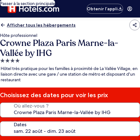
Passer à la section principale
Obtenir l’appli
Afficher tous les hébergements
Hôte professionnel
Crowne Plaza Paris Marne-la-
Vallée by IHG
Hébergement
4.0 étoiles
Hôtel très pratique pour les familles à proximité de La Vallée Village, en
liaison directe avec une gare / une station de métro et disposant d'un
restaurant
Choisissez des dates pour voir les prix
Où allez-vous ?
Dates