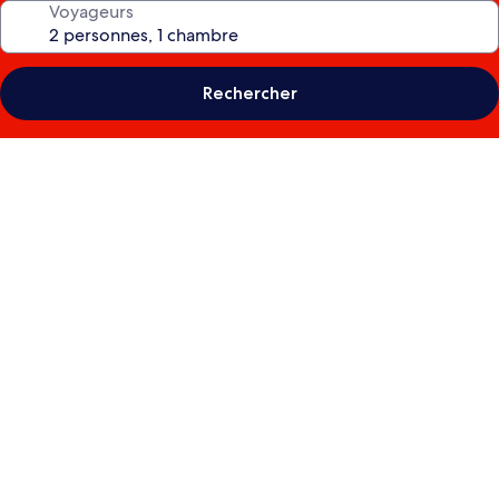
Voyageurs
Rechercher
Galerie
photos
de