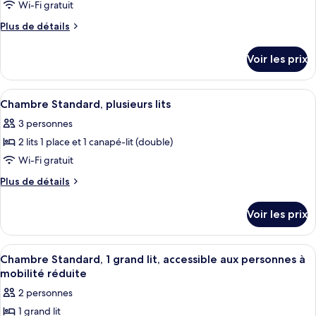
pour
Wi-Fi gratuit
area)
ce
Plus
Plus de détails
type
de
détails
de
Voir les prix
sur
chambre :
le
Suite,
type
Afficher
Literie de qualité supérieure, minibar,
10
1
de
Chambre Standard, plusieurs lits
toutes
chambre
chambre,
3 personnes
Suite,
les
vue
1
2 lits 1 place et 1 canapé-lit (double)
photos
golf
chambre,
pour
Wi-Fi gratuit
vue
(living
ce
golf
Plus
Plus de détails
area)
(living
type
de
area)
détails
de
Voir les prix
sur
chambre :
le
Chambre
type
Afficher
Chambre Standard, 1 grand lit, accessib
8
Standard,
de
Chambre Standard, 1 grand lit, accessible aux personnes à
toutes
chambre
plusieurs
mobilité réduite
Chambre
les
lits
2 personnes
Standard,
photos
plusieurs
1 grand lit