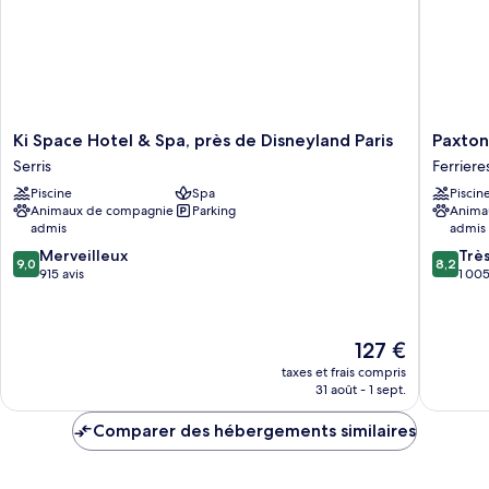
très
lit
grand
et
lit
1
et
canapé-
1
canapé-
lit
lit
Ki
Paxton
Ki Space Hotel & Spa, près de Disneyland Paris
Paxton
Space
Paris
Serris
Ferriere
Hotel
MLV
Piscine
Spa
Piscin
&
Ferriere
Animaux de compagnie
Parking
Anima
Spa,
en-
admis
admis
près
Brie
9.0
8.2
de
Merveilleux
Trè
9,0
8,2
sur
sur
Disneyland
915 avis
1 005
10,
10,
Paris
Merveilleux,
Très
Serris
915 avis
bien,
Le
127 €
1 005 av
nouveau
taxes et frais compris
prix
31 août - 1 sept.
est
de
Comparer des hébergements similaires
127 €