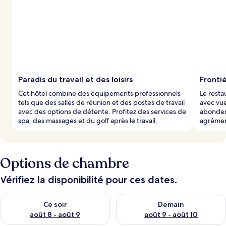
Paradis du travail et des loisirs
Fronti
Cet hôtel combine des équipements professionnels
Le resta
tels que des salles de réunion et des postes de travail
avec vue
avec des options de détente. Profitez des services de
abondent
spa, des massages et du golf après le travail.
agrémen
Options de chambre
Vérifiez la disponibilité pour ces dates.
Vérifier la disponibilité pour ce soir août 8 - août 9
Vérifier la disponibilité pour 
Ce soir
Demain
août 8 - août 9
août 9 - août 10