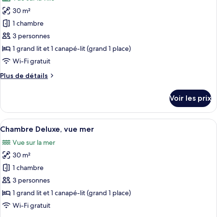
Chambre
les
Deluxe
30 m²
photos
pour
1 chambre
ce
3 personnes
type
1 grand lit et 1 canapé-lit (grand 1 place)
de
Wi-Fi gratuit
chambre :
Plus
Plus de détails
Junior
de
Suite
détails
Voir les prix
City
sur
le
View
type
Afficher
Une chambre d’hôtel avec un lit, un can
15
de
Chambre Deluxe, vue mer
toutes
chambre
Vue sur la mer
Junior
les
Suite
30 m²
photos
City
pour
1 chambre
View
ce
3 personnes
type
1 grand lit et 1 canapé-lit (grand 1 place)
de
Wi-Fi gratuit
chambre :