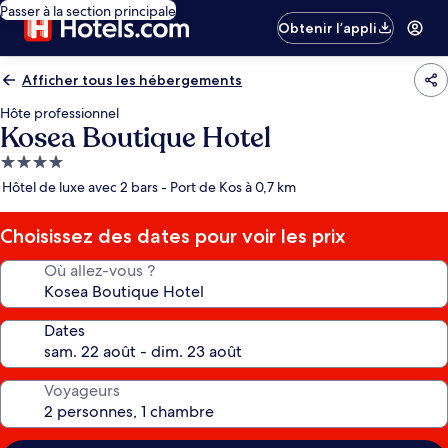
Passer à la section principale
Obtenir l’appli
Afficher tous les hébergements
Hôte professionnel
Kosea Boutique Hotel
Hébergement
4.0 étoiles
Hôtel de luxe avec 2 bars - Port de Kos à 0,7 km
Choisissez des dates pour voir les prix
Où allez-vous ?
Dates
Voyageurs