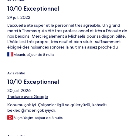
Avis vérifié
10/10 Exceptionnel
29 juil. 2022
L'accueil a été super et le personnel très agréable. Un grand
merci à Thomas qui a été tres professionnel et très a l'écoute de
nos besoins. Merci egalement à Michaelis pour sa disponibilité.
L'hôtel est très propre, très neuf et bien situé : suffisamment
éloigné des nuisances sonores la nuit mais assez proche du
centre ville, du port et des restaurants de Kos. Nous
Mounir, séjour de 8 nuits
reviendrons 😉
Avis vérifié
10/10 Exceptionnel
30 juil. 2026
Traduire avec Google
Konumu çok iyi. Çalışanlar ilgili ve güleryüzlü, kahvaltı
beklediğimden çok iyiydi.
Büşra Yeşim, séjour de 3 nuits