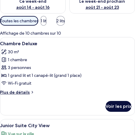
Ce week-end
Le week-end prochain
août 14 - août 16
août 21 - août 23
Filtres
Toutes les chambres
1 lit
2 lits
disponibles
pour
Affichage de 10 chambres sur 10
les
Afficher
Une chambre d’hôtel avec un grand lit,
15
Chambre Deluxe
chambres
toutes
30 m²
les
1 chambre
photos
pour
3 personnes
ce
1 grand lit et 1 canapé-lit (grand 1 place)
type
Wi-Fi gratuit
de
Plus
Plus de détails
chambre :
de
Chambre
détails
Voir les prix
sur
Deluxe
le
type
Afficher
Une chambre d’hôtel moderne équipée d
16
de
Junior Suite City View
toutes
chambre
Vue sur la ville