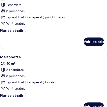
Pool
pour
1 chambre
View
ce
3 personnes
type
1 grand lit et 1 canapé-lit (grand 1 place)
de
Wi-Fi gratuit
chambre :
Plus
Plus de détails
Junior
de
Suite
détails
Voir les prix
Sea
sur
le
View
type
Afficher
Une chambre d’hôtel avec un grand lit,
8
de
Maisonette
toutes
chambre
40 m²
Junior
les
Suite
2 chambres
photos
Sea
pour
3 personnes
View
ce
1 grand lit et 1 canapé-lit (double)
type
Wi-Fi gratuit
de
Plus
Plus de détails
chambre :
de
Maisonette
détails
Voir les prix