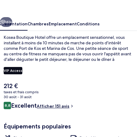
Hotel
cédent
Suivant
161+
Présentation
Chambres
Emplacement
Conditions
Kosea Boutique Hotel offre un emplacement sensationnel, vous
installant à moins de 10 minutes de marche de points d'intérêt
comme Port de Kos et Marina de Cos. Une petite séance de sport
au centre de fitness ne manquera pas de vous ouvrir l'appétit avant
d'aller déguster le petit déjeuner, le déjeuner ou le dîner à
l'établissement The Island. Cet hôtel de luxe abrite en outre 4 bars
de plage, un bar en bord de piscine et une piscine pour enfants. Les
VIP Access
autres voyageurs adorent le personnel attentionné.
Le
212 €
Chambre Familiale, 1 chambre, vue me
prix
taxes et frais compris
actuel
30 août - 31 août
est
Avis
Excellent
8,8
Afficher 151 avis
de
8,8 sur 10
voyageurs
212 €.
Équipements populaires