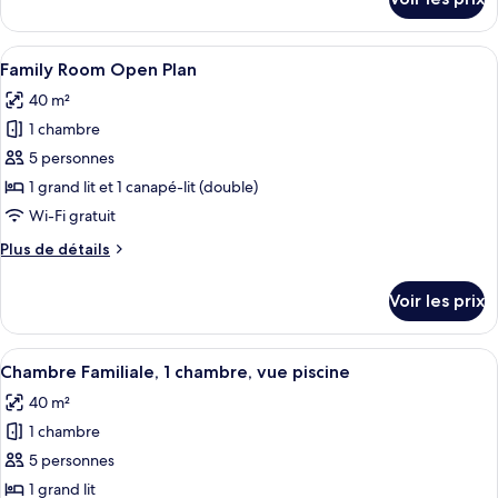
sur
le
type
Afficher
Une chambre d’hôtel avec un grand lit,
8
de
Family Room Open Plan
toutes
chambre
40 m²
Maisonette
les
1 chambre
photos
pour
5 personnes
ce
1 grand lit et 1 canapé-lit (double)
type
Wi-Fi gratuit
de
Plus
Plus de détails
chambre :
de
Family
détails
Voir les prix
sur
Room
le
Open
type
Afficher
Un lit bien fait, avec du linge de lit bl
Plan
29
de
Chambre Familiale, 1 chambre, vue piscine
toutes
chambre
40 m²
Family
les
Room
1 chambre
photos
Open
pour
5 personnes
Plan
ce
1 grand lit