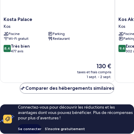
Kosta
Kos
Kosta Palace
Kos Ak
Palace
Aktis
Kos
Kos
Kos
Art
Piscine
Parking
Piscin
Hotel
Wi-Fi gratuit
Restaurant
Parkin
Kos
8.4
9.4
Très bien
Exc
8,4
9,4
sur
sur
477 avis
302 
10,
10,
Très
Exceptio
Le
130 €
bien,
302 avis
nouveau
taxes et frais compris
477 avis
prix
1 sept. - 2 sept.
est
de
Comparer des hébergements similaires
130 €
Connectez-vous pour découvrir les réductions et les
avantages dont vous pouvez bénéficier. Plus de récompenses
pour plus d’aventures !
Se connecter
S’inscrire gratuitement