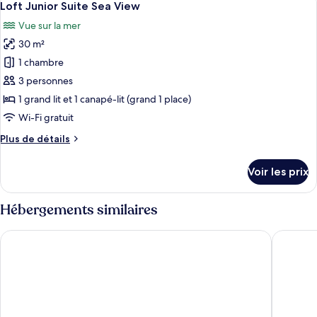
12
de
Loft Junior Suite Sea View
toutes
mer
chambre
Vue sur la mer
Chambre
les
Familiale,
30 m²
photos
1
pour
1 chambre
chambre,
ce
vue
3 personnes
mer
type
1 grand lit et 1 canapé-lit (grand 1 place)
de
Wi-Fi gratuit
chambre :
Plus
Plus de détails
Loft
de
Junior
détails
Voir les prix
Suite
sur
le
Sea
type
Hébergements similaires
View
de
chambre
Kosta Palace
Kos Akti
Loft
Junior
Suite
Sea
View