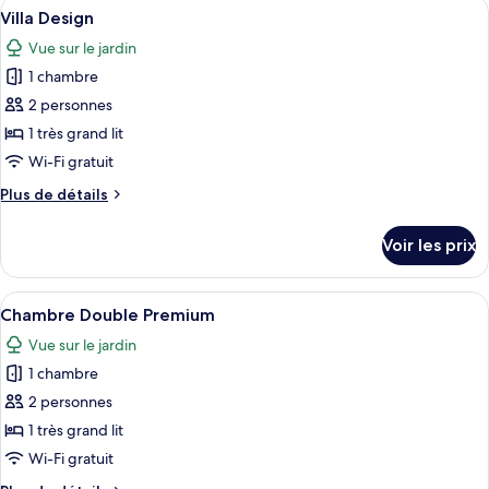
Afficher
Une chambre avec un lit, une fresque m
7
de
Villa Design
toutes
chambre
Vue sur le jardin
Chambre
les
Double
1 chambre
photos
Deluxe
pour
2 personnes
ce
1 très grand lit
type
Wi-Fi gratuit
de
Plus
Plus de détails
chambre :
de
Villa
détails
Voir les prix
sur
Design
le
type
Afficher
Une chambre d’hôtel avec un grand lit
6
de
Chambre Double Premium
toutes
chambre
Vue sur le jardin
Villa
les
Design
1 chambre
photos
pour
2 personnes
ce
1 très grand lit
type
Wi-Fi gratuit
de