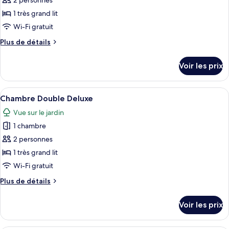
pour
2 personnes
ce
1 très grand lit
type
Wi-Fi gratuit
de
Plus
Plus de détails
chambre :
de
Chambre
détails
Voir les prix
sur
Double
le
Confort
type
Afficher
Une chambre d’hôtel moderne, dotée d’
10
de
Chambre Double Deluxe
toutes
chambre
Vue sur le jardin
Chambre
les
Double
1 chambre
photos
Confort
pour
2 personnes
ce
1 très grand lit
type
Wi-Fi gratuit
de
Plus
Plus de détails
chambre :
de
Chambre
détails
Voir les prix
sur
Double
le
Deluxe
type