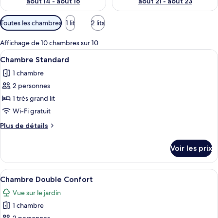
août 14 - août 16
août 21 - août 23
Filtres
Toutes les chambres
1 lit
2 lits
disponibles
pour
Affichage de 10 chambres sur 10
les
Afficher
Une chambre d’hôtel avec un grand lit,
8
Chambre Standard
chambres
toutes
1 chambre
les
2 personnes
photos
pour
1 très grand lit
ce
Wi-Fi gratuit
type
Plus
Plus de détails
de
de
chambre :
détails
Voir les prix
sur
Chambre
le
Standard
type
Afficher
Une chambre d’hôtel avec un grand lit
6
de
Chambre Double Confort
toutes
chambre
Vue sur le jardin
Chambre
les
Standard
1 chambre
photos