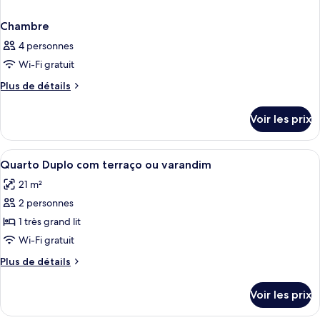
Chambre
4 personnes
Wi-Fi gratuit
Plus
Plus de détails
de
détails
Voir les prix
sur
le
type
Afficher
Minibar, coffres-forts dans les chambr
3
de
Quarto Duplo com terraço ou varandim
toutes
chambre
21 m²
Chambre
les
2 personnes
photos
pour
1 très grand lit
ce
Wi-Fi gratuit
type
Plus
Plus de détails
de
de
chambre :
détails
Voir les prix
sur
Quarto
le