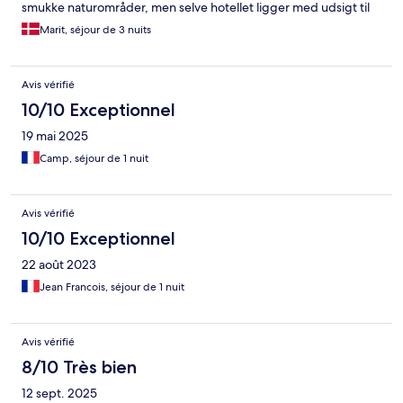
smukke naturområder, men selve hotellet ligger med udsigt til
landevej og en lidt gold park, hvor træerne endnu ikke er vokset
Marit, séjour de 3 nuits
til.
Avis vérifié
10/10 Exceptionnel
19 mai 2025
Camp, séjour de 1 nuit
Avis vérifié
10/10 Exceptionnel
22 août 2023
Jean Francois, séjour de 1 nuit
Avis vérifié
8/10 Très bien
12 sept. 2025