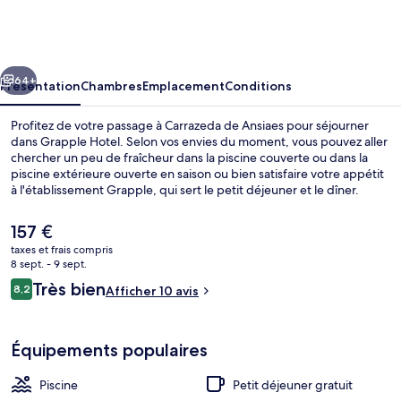
Hotel
cédent
Suivant
64+
Présentation
Chambres
Emplacement
Conditions
Profitez de votre passage à Carrazeda de Ansiaes pour séjourner
dans Grapple Hotel. Selon vos envies du moment, vous pouvez aller
chercher un peu de fraîcheur dans la piscine couverte ou dans la
piscine extérieure ouverte en saison ou bien satisfaire votre appétit
à l'établissement Grapple, qui sert le petit déjeuner et le dîner.
Parmi les avantages offerts par cet hébergement : un bar / salon,
une piscine pour enfants et un snack-bar/une épicerie fine.
Le
157 €
prix
taxes et frais compris
actuel
8 sept. - 9 sept.
Piscine couverte, piscine extérieure (o
est
Avis
Très bien
8,2
Afficher 10 avis
de
8,2 sur 10
voyageurs
157 €.
Équipements populaires
Piscine
Petit déjeuner gratuit