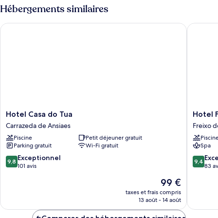
Duplo
type
Hébergements similaires
com
de
chambre
terraço
Hotel Casa do Tua
Hotel Fr
Quarto
ou
Duplo
varandim
com
terraço
ou
varandim
Hotel
Hotel
Hotel Casa do Tua
Hotel 
Casa
Freixo
Carrazeda de Ansiaes
Freixo d
do
Douro
Piscine
Petit déjeuner gratuit
Piscin
Tua
Superio
Parking gratuit
Wi-Fi gratuit
Spa
Carrazeda
Freixo
de
de
9.8
9.4
Exceptionnel
Exc
9,8
9,4
Ansiaes
Espada
sur
sur
101 avis
83 av
a
10,
10,
Le
99 €
Cinta
Exceptionnel,
Exceptio
nouveau
101 avis
83 avis
taxes et frais compris
prix
13 août - 14 août
est
de