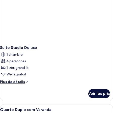
Suite Studio Deluxe
1 chambre
4 personnes
1 très grand lit
Wi-Fi gratuit
Plus
Plus de détails
de
détails
Voir les prix
sur
le
type
Afficher
Une chambre d’hôtel avec un grand lit,
2
de
Quarto Duplo com Varanda
toutes