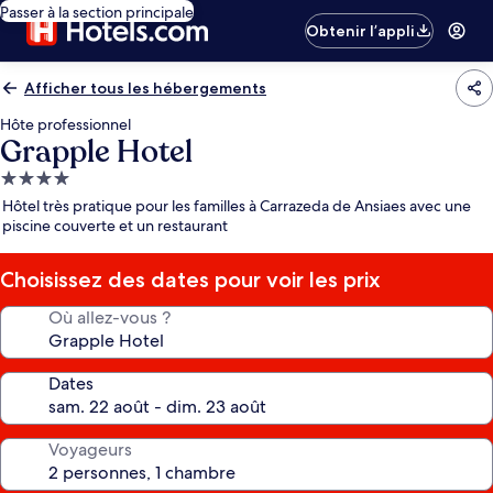
Passer à la section principale
Obtenir l’appli
Afficher tous les hébergements
Hôte professionnel
Grapple Hotel
Hébergement
4.0 étoiles
Hôtel très pratique pour les familles à Carrazeda de Ansiaes avec une
piscine couverte et un restaurant
Choisissez des dates pour voir les prix
Où allez-vous ?
Dates
Voyageurs