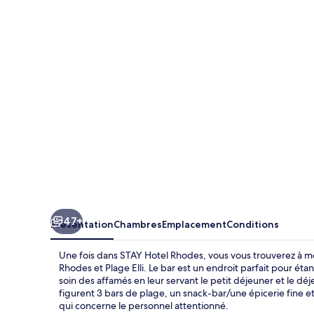
Hotel
Rhodes
47+
Présentation
Chambres
Emplacement
Conditions
Une fois dans STAY Hotel Rhodes, vous vous trouverez à m
Rhodes et Plage Elli. Le bar est un endroit parfait pour ét
soin des affamés en leur servant le petit déjeuner et le d
figurent 3 bars de plage, un snack-bar/une épicerie fine e
qui concerne le personnel attentionné.