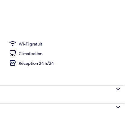
le, vue mer | Bureau, espace de travail pour ordinateur portable, Wi-Fi gra
Wi-Fi gratuit
Climatisation
Réception 24 h/24