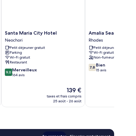
Santa
Amalia
Santa Maria City Hotel
Amalia Sea Hotel
Maria
Sea
Neochori
Rhodes
City
Hotel
Petit déjeuner gratuit
Petit déjeuner gratuit
Hotel
Rhodes
Parking
Wi-Fi gratuit
Neochori
Wi-Fi gratuit
Non-fumeurs
Restaurant
7.8
Bien
7,8
9.0
Merveilleux
sur
15 avis
9,0
sur
164 avis
10,
10,
Bien,
Merveilleux,
15 avis
Le
139 €
164 avis
nouveau
taxes et frais compris
tax
prix
25 août - 26 août
est
de
139 €