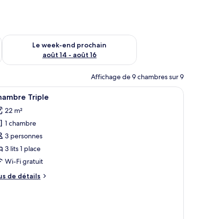
-end août 7 - août 9
Vérifier la disponibilité pour le week-end prochain août 14 - a
Le week-end prochain
août 14 - août 16
Affichage de 9 chambres sur 9
ises.
un lit, d’un bureau, d’un miroir et d’une télévision.
fficher
Une chambre d’hôtel avec deux lits, un télévis
7
hambre Triple
outes
22 m²
s
1 chambre
hotos
our
3 personnes
e
3 lits 1 place
ype
Wi-Fi gratuit
e
us
us de détails
hambre :
e
hambre
tails
r
riple