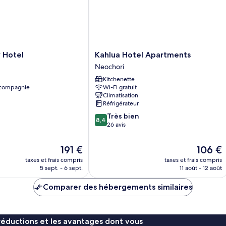
Kahlua
y Hotel
Kahlua Hotel Apartments
Hotel
Neochori
Apartments
Kitchenette
Neochori
 compagnie
Wi-Fi gratuit
Climatisation
Réfrigérateur
8.4
Très bien
8,4
sur
26 avis
10,
Très
Le
Le
191 €
106 €
bien,
nouveau
nouveau
taxes et frais compris
taxes et frais compris
26 avis
prix
prix
5 sept. - 6 sept.
11 août - 12 août
est
est
de
de
Comparer des hébergements similaires
191 €
106 €
réductions et les avantages dont vous