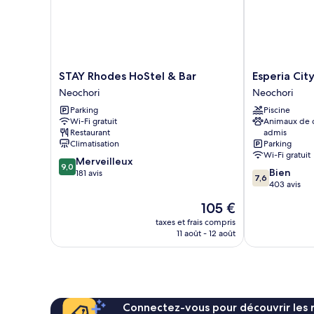
STAY
Esperia
STAY Rhodes HoStel & Bar
Esperia Cit
Rhodes
City
Neochori
Neochori
HoStel
Hotel
Parking
Piscine
&
Neochori
Wi-Fi gratuit
Animaux de
Bar
Restaurant
admis
Neochori
Climatisation
Parking
Wi-Fi gratuit
9.0
Merveilleux
9,0
7.6
Bien
sur
181 avis
7,6
sur
403 avis
10,
10,
Merveilleux,
Le
105 €
Bien,
181 avis
nouveau
403 avis
taxes et frais compris
prix
11 août - 12 août
est
de
105 €
Connectez-vous pour découvrir les 