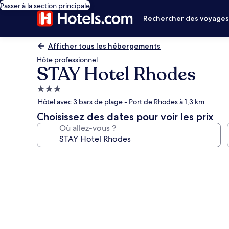
Passer à la section principale
Rechercher des voyage
Afficher tous les hébergements
Hôte professionnel
STAY Hotel Rhodes
Hébergement
3.0 étoiles
Hôtel avec 3 bars de plage - Port de Rhodes à 1,3 km
Choisissez des dates pour voir les prix
Où allez-vous ?
Galerie
photos
de
l’hébergement
STAY