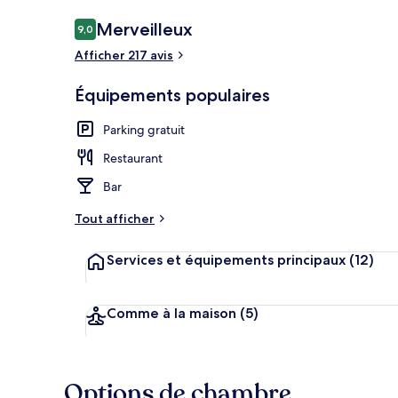
Avis
Merveilleux
9,0
9,0 sur 10
voyageurs
Afficher 217 avis
Chambre Doub
Équipements populaires
Parking gratuit
Restaurant
Bar
Tout afficher
Services et équipements principaux
(12)
Comme à la maison
(5)
Options de chambre