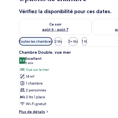
Vérifiez la disponibilité pour ces dates.
Vérifier la disponibilité pour ce soir août 6 - août 7
Vérifier la di
Ce soir
août 6 - août 7
a
Filtres
Toutes les chambres
2 lits
3+ lits
1 lit
disponibles
Afficher
Une chambre d’hôtel avec deux 
pour
8
Chambre Double, vue mer
toutes
les
Excellent
les
8,8
chambres
8,8 sur 10
(5 avis)
5 avis
photos
Vue sur la mer
pour
14 m²
ce
1 chambre
type
2 personnes
de
2 lits 1 place
chambre :
Chambre
Wi-Fi gratuit
Double,
Plus
Plus de détails
vue
de