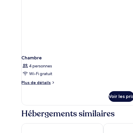
Chambre
4 personnes
Wi-Fi gratuit
Plus
Plus de détails
de
détails
Voir les pri
sur
le
type
Hébergements similaires
de
chambre
Chambre
STAY Rhodes HoStel & Bar
Esperia City 