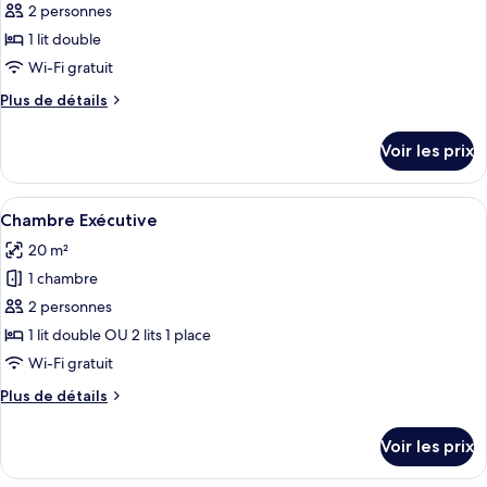
pour
2 personnes
ce
1 lit double
type
Wi-Fi gratuit
de
Plus
Plus de détails
chambre :
de
Chambre
détails
Voir les prix
sur
Classique
le
type
Afficher
Une chambre à coucher avec un grand l
7
de
Chambre Exécutive
toutes
chambre
20 m²
Chambre
les
Classique
1 chambre
photos
pour
2 personnes
ce
1 lit double OU 2 lits 1 place
type
Wi-Fi gratuit
de
Plus
Plus de détails
chambre :
de
Chambre
détails
Voir les prix
sur
Exécutive
le