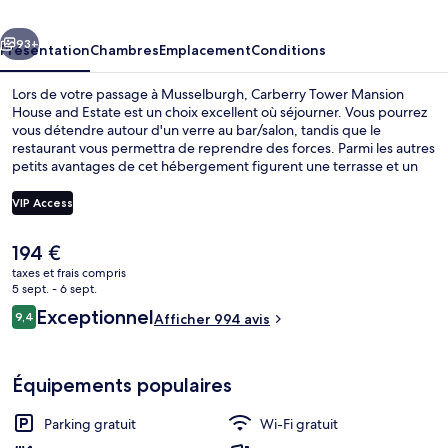
House
cédent
Suivant
and
93+
Présentation
Chambres
Emplacement
Conditions
Estate
Lors de votre passage à Musselburgh, Carberry Tower Mansion
House and Estate est un choix excellent où séjourner. Vous pourrez
vous détendre autour d'un verre au bar/salon, tandis que le
restaurant vous permettra de reprendre des forces. Parmi les autres
petits avantages de cet hébergement figurent une terrasse et un
jardin. Les autres voyageurs ne disent que du bien en ce qui
concerne le personnel attentionné.
VIP Access
Le
194 €
Réception
prix
taxes et frais compris
actuel
5 sept. - 6 sept.
est
Avis
Exceptionnel
9,4
Afficher 994 avis
de
9,4 sur 10
voyageurs
194 €.
Équipements populaires
Parking gratuit
Wi-Fi gratuit