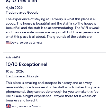
8/10 Très bien
4 juin 2026
Traduire avec Google
The experience of staying at Carberry is what this place is all
about. The house is beautiful and the staff is so The house is
beautiful, and the staff is so accommodating. The WiFi is weak
and the none suite rooms are very small, but the experience is
what this place is all about. The grounds of the estate are
beautiful and worth exploring from the gardens to the variety of
David, séjour de 2 nuits
trees make sure to take advantage of the trails around the
property.
Avis vérifié
10/10 Exceptionnel
10 avr. 2026
Traduire avec Google
This place is amazing and steeped in history and at a very
reasonable price however it is the staff which makes this place
phenomenal, they cannot do enough for you to make this feel
like a £400 a night experience.. stayed there for 8 weeks on
buisness and loved it
John, séjour de 5 nuits