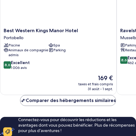
Best
Ravelst
Best Western Kings Manor Hotel
Ravels
Western
House
Portobello
Mussel
Kings
Musselb
Piscine
Spa
Parkin
Manor
Animaux de compagnie
Parking
Restau
Hotel
admis
Portobello
8.6
Exce
8,6
8.6
Excellent
sur
462 a
8,6
sur
1 006 avis
10,
10,
Excellen
Le
169 €
Excellent,
462 avis
nouveau
1 006 avis
taxes et frais compris
prix
31 août - 1 sept.
est
de
Comparer des hébergements similaires
169 €
Connectez-vous pour découvrir les réductions et les
avantages dont vous pouvez bénéficier. Plus de récompenses
pour plus d’aventures !