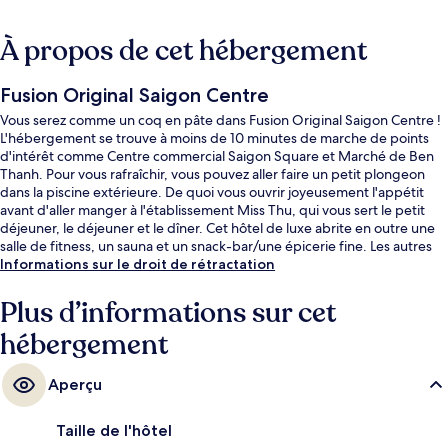
À propos de cet hébergement
Fusion Original Saigon Centre
Vous serez comme un coq en pâte dans Fusion Original Saigon Centre !
L'hébergement se trouve à moins de 10 minutes de marche de points
d'intérêt comme Centre commercial Saigon Square et Marché de Ben
Thanh. Pour vous rafraîchir, vous pouvez aller faire un petit plongeon
dans la piscine extérieure. De quoi vous ouvrir joyeusement l'appétit
avant d'aller manger à l'établissement Miss Thu, qui vous sert le petit
déjeuner, le déjeuner et le dîner. Cet hôtel de luxe abrite en outre une
salle de fitness, un sauna et un snack-bar/une épicerie fine. Les autres
voyageurs ne tarissent pas d'éloges en ce qui concerne la piscine
Informations sur le droit de rétractation
rafraîchissante et le personnel attentionné. Quelques minutes de
marche seulement séparent l'hébergement des transports publics :
Plus d’informations sur cet
Station de métro Opera House est accessible en quelques foulées et
hébergement
Station de métro Ben Thanh se situe à 6 min à pied.
Aperçu
Taille de l'hôtel