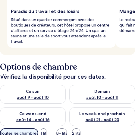
Paradis du travail et des loisirs
Mangez
Situé dans un quartier commerçant avec des
Le resta
boutiques de créateurs, cet hôtel propose un centre
qui fai
d'affaires et un service d'étage 24h/24. Un spa, un
démarre
sauna et une salle de sport vous attendent après le
travail.
Options de chambre
Vérifiez la disponibilité pour ces dates.
Vérifier la disponibilité pour ce soir août 9 - août 10
Vérifier la disponibilité pour 
Ce soir
Demain
août 9 - août 10
août 10 - août 11
Vérifier la disponibilité pour ce week-end août 14 - août 16
Vérifier la disponibilité pour
Ce week-end
Le week-end prochain
août 14 - août 16
août 21 - août 23
Filtres
Toutes les chambres
1 lit
3+ lits
2 lits