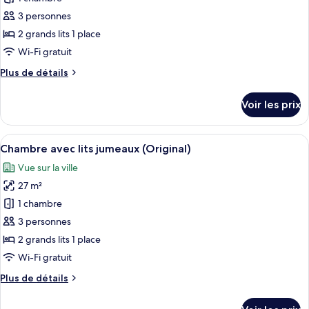
chambres
ce
3 personnes
type
2 grands lits 1 place
de
Wi-Fi gratuit
chambre :
Plus
Plus de détails
Chambre
de
Deluxe
détails
Voir les prix
avec
sur
le
lits
type
Afficher
Une chambre d’hôtel avec deux lits, u
jumeaux
6
de
Chambre avec lits jumeaux (Original)
toutes
chambre
Vue sur la ville
Chambre
les
Deluxe
27 m²
photos
avec
pour
1 chambre
lits
ce
jumeaux
3 personnes
type
2 grands lits 1 place
de
Wi-Fi gratuit
chambre :
Plus
Plus de détails
Chambre
de
avec
détails