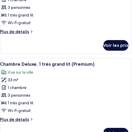
pour
grand
ce
lit
3 personnes
(Original)
type
1 très grand lit
de
Wi-Fi gratuit
chambre :
Plus
Plus de détails
Chambre
de
Deluxe,
détails
Voir les prix
1
sur
le
très
type
Afficher
Une chambre d’hôtel avec un grand lit
grand
7
de
Chambre Deluxe, 1 très grand lit (Premium)
toutes
lit
chambre
Vue sur la ville
Chambre
les
Deluxe,
33 m²
photos
1
pour
1 chambre
très
ce
grand
3 personnes
lit
type
1 très grand lit
de
Wi-Fi gratuit
chambre :
Plus
Plus de détails
Chambre
de
Deluxe,
détails