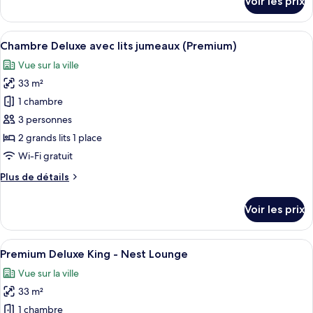
Voir les prix
lits
sur
le
jumeaux
type
Afficher
Une chambre d’hôtel avec un grand lit
(Original)
6
de
Chambre Deluxe avec lits jumeaux (Premium)
toutes
chambre
Vue sur la ville
Chambre
les
avec
33 m²
photos
lits
pour
1 chambre
jumeaux
ce
(Original)
3 personnes
type
2 grands lits 1 place
de
Wi-Fi gratuit
chambre :
Plus
Plus de détails
Chambre
de
Deluxe
détails
Voir les prix
avec
sur
le
lits
type
Afficher
Une chambre d’hôtel avec un grand lit
jumeaux
8
de
Premium Deluxe King - Nest Lounge
toutes
(Premium)
chambre
Vue sur la ville
Chambre
les
Deluxe
33 m²
photos
avec
pour
1 chambre