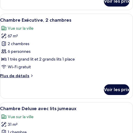
Voir les prix
1
sur
le
très
type
Afficher
Une chambre d’hôtel moderne dotée d’un
grand
6
de
Chambre Exécutive, 2 chambres
toutes
lit
chambre
Vue sur la ville
Chambre
les
(Premium)
Deluxe,
67 m²
photos
1
pour
2 chambres
très
ce
grand
6 personnes
lit
type
1 très grand lit et 2 grands lits 1 place
(Premium)
de
Wi-Fi gratuit
chambre :
Plus
Plus de détails
Chambre
de
Exécutive,
détails
Voir les prix
2
sur
le
chambres
type
Afficher
Une chambre d’hôtel avec deux lits, un
4
de
Chambre Deluxe avec lits jumeaux
toutes
chambre
Vue sur la ville
Chambre
les
Exécutive,
31 m²
photos
2
pour
1 chambre