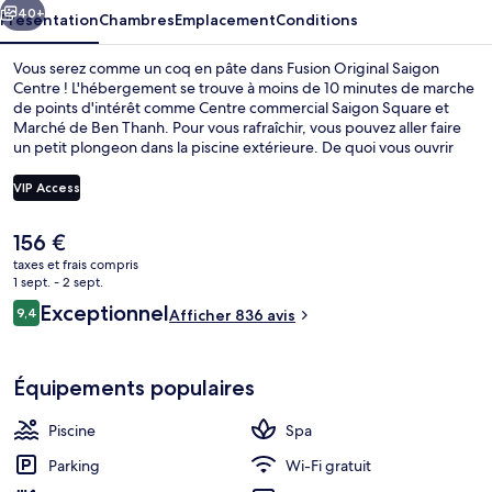
40+
Présentation
Chambres
Emplacement
Conditions
Vous serez comme un coq en pâte dans Fusion Original Saigon
Centre ! L'hébergement se trouve à moins de 10 minutes de marche
de points d'intérêt comme Centre commercial Saigon Square et
Marché de Ben Thanh. Pour vous rafraîchir, vous pouvez aller faire
un petit plongeon dans la piscine extérieure. De quoi vous ouvrir
joyeusement l'appétit avant d'aller manger à l'établissement Miss
Thu, qui vous sert le petit déjeuner, le déjeuner et le dîner. Cet hôtel
VIP Access
de luxe abrite en outre une salle de fitness, un sauna et un snack-
bar/une épicerie fine. Les autres voyageurs ne tarissent pas
Le
156 €
d'éloges en ce qui concerne la piscine rafraîchissante et le
Piscine extérieure, parasols de plage, 
prix
personnel attentionné. Quelques minutes de marche seulement
taxes et frais compris
actuel
1 sept. - 2 sept.
séparent l'hébergement des transports publics : Station de métro
est
Opera House est accessible en quelques foulées et Station de
Avis
Exceptionnel
9,4
Afficher 836 avis
de
9,4 sur 10
métro Ben Thanh se situe à 6 min à pied.
voyageurs
156 €.
Équipements populaires
Piscine
Spa
Parking
Wi-Fi gratuit