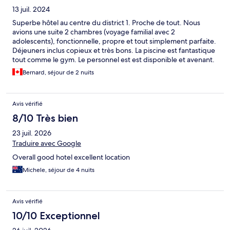
13 juil. 2024
Superbe hôtel au centre du district 1. Proche de tout. Nous
avions une suite 2 chambres (voyage familial avec 2
adolescents), fonctionnelle, propre et tout simplement parfaite.
Déjeuners inclus copieux et très bons. La piscine est fantastique
tout comme le gym. Le personnel est est disponible et avenant.
Seul bémol: les ascenseurs. Il n’y en a que deux et pas très
Bernard, séjour de 2 nuits
rapides et souvent bondés.
Avis vérifié
8/10 Très bien
23 juil. 2026
Traduire avec Google
Overall good hotel excellent location
Michele, séjour de 4 nuits
Avis vérifié
10/10 Exceptionnel