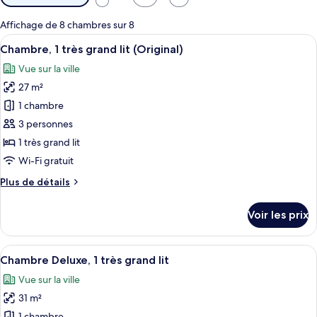
disponibles
pour
Affichage de 8 chambres sur 8
les
Afficher
Une chambre d’hôtel moderne dotée d’un
5
Chambre, 1 très grand lit (Original)
chambres
toutes
Vue sur la ville
les
27 m²
photos
pour
1 chambre
ce
3 personnes
type
1 très grand lit
de
Wi-Fi gratuit
chambre :
Plus
Plus de détails
Chambre,
de
1
détails
Voir les prix
très
sur
le
grand
type
Afficher
Une chambre d’hôtel moderne équipée d’
lit
7
de
Chambre Deluxe, 1 très grand lit
toutes
(Original)
chambre
Vue sur la ville
Chambre,
les
1
31 m²
photos
très
1 chambre