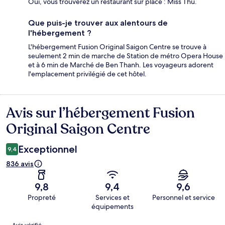
Oui, vous trouverez un restaurant sur place : Miss Thu.
Que puis-je trouver aux alentours de
l'hébergement ?
L'hébergement Fusion Original Saigon Centre se trouve à
seulement 2 min de marche de Station de métro Opera House
et à 6 min de Marché de Ben Thanh. Les voyageurs adorent
l'emplacement privilégié de cet hôtel.
Avis sur l’hébergement Fusion
Avis
Original Saigon Centre
Exceptionnel
9,4
836 avis
9,8
9,4
9,6
Propreté
Services et
Personnel et service
équipements
Avis
Avis vérifié