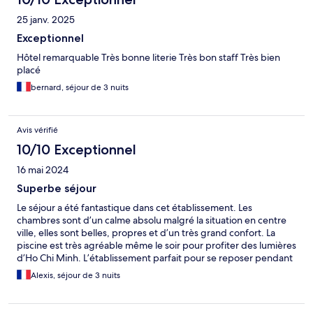
25 janv. 2025
Exceptionnel
Hôtel remarquable Très bonne literie Très bon staff Très bien
placé
bernard, séjour de 3 nuits
Avis vérifié
10/10 Exceptionnel
16 mai 2024
Superbe séjour
Le séjour a été fantastique dans cet établissement. Les
chambres sont d’un calme absolu malgré la situation en centre
ville, elles sont belles, propres et d’un très grand confort. La
piscine est très agréable même le soir pour profiter des lumières
d’Ho Chi Minh. L’établissement parfait pour se reposer pendant
un séjour dans cette ville.
Alexis, séjour de 3 nuits