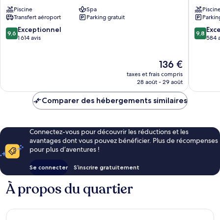
Saigon
du
Piscine
Spa
Piscin
1er
LAC
Transfert aéroport
Parking gratuit
Parkin
arrondissement
Boutiqu
Saigon
9.6
9.8
Exceptionnel
Exc
9,6
9,8
1er
sur
sur
1 614 avis
584 a
arrondi
10,
10,
Exceptionnel,
Exceptio
Le
136 €
1 614 avis
584 avis
nouveau
taxes et frais compris
prix
28 août - 29 août
est
de
Comparer des hébergements similaires
136 €
Connectez-vous pour découvrir les réductions et les
avantages dont vous pouvez bénéficier. Plus de récompenses
pour plus d’aventures !
Se connecter
S’inscrire gratuitement
À propos du quartier