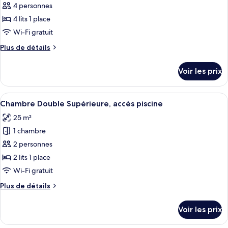
pour
4 personnes
accès
3
ce
lits
piscine
4 lits 1 place
une
type
Wi-Fi gratuit
place,
de
accès
Plus
Plus de détails
chambre :
piscine
de
Chambre
détails
Voir les prix
sur
Quadruple
le
Supérieure,
type
Afficher
Une chambre d’hôtel avec un lit, un ca
accès
5
de
Chambre Double Supérieure, accès piscine
toutes
piscine
chambre
25 m²
Chambre
les
Quadruple
1 chambre
photos
Supérieure,
pour
2 personnes
accès
ce
piscine
2 lits 1 place
type
Wi-Fi gratuit
de
Plus
Plus de détails
chambre :
de
Chambre
détails
Voir les prix
sur
Double
le
Supérieure,