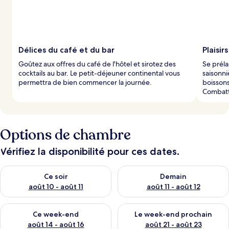
s
p
a
r
Délices du café et du bar
Plaisir
l
Goûtez aux offres du café de l'hôtel et sirotez des
Se préla
e
cocktails au bar. Le petit-déjeuner continental vous
saisonni
s
permettra de bien commencer la journée.
boissons
Combatte
v
o
y
a
g
Options de chambre
e
u
Vérifiez la disponibilité pour ces dates.
r
s
Vérifier la disponibilité pour ce soir août 10 - août 11
Vérifier la disponibilité pour 
Ce soir
Demain
août 10 - août 11
août 11 - août 12
Vérifier la disponibilité pour ce week-end août 14 - août 16
Vérifier la disponibilité pour
Ce week-end
Le week-end prochain
août 14 - août 16
août 21 - août 23