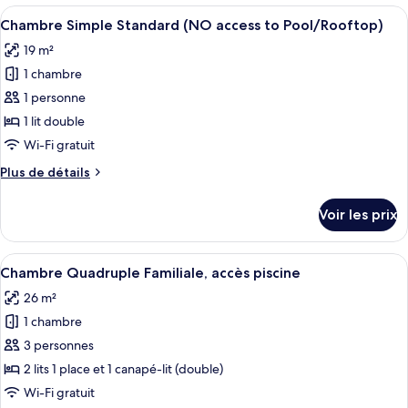
type
Afficher
Une chambre d’hôtel moderne avec un gra
accès
4
de
Chambre Simple Standard (NO access to Pool/Rooftop)
toutes
piscine
chambre
19 m²
Chambre
les
Double
1 chambre
photos
Supérieure,
pour
1 personne
accès
ce
piscine
1 lit double
type
Wi-Fi gratuit
de
Plus
Plus de détails
chambre :
de
Chambre
détails
Voir les prix
sur
Simple
le
Standard
type
Afficher
Une chambre d’hôtel moderne, équipée d
(NO
5
de
Chambre Quadruple Familiale, accès piscine
toutes
access
chambre
26 m²
Chambre
les
to
Simple
1 chambre
photos
Pool/Rooftop)
Standard
pour
3 personnes
(NO
ce
access
2 lits 1 place et 1 canapé-lit (double)
to
type
Wi-Fi gratuit
Pool/Rooftop)