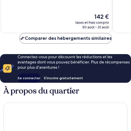
d’Alicante
10,
10,
Merveilleux,
Excellen
530 avis
1 008 av
Le
142 €
nouveau
taxes et frais compris
prix
30 août - 31 août
est
de
Comparer des hébergements similaires
142 €
Connectez-vous pour découvrir les réductions et les
avantages dont vous pouvez bénéficier. Plus de récompenses
pour plus d’aventures !
Se connecter
S’inscrire gratuitement
À propos du quartier