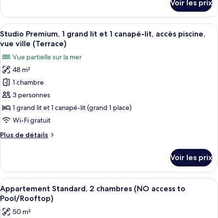
Voir les prix
sur
Supérieur,
le
accès
type
Afficher
Une chambre d’hôtel moderne dotée d’
piscine
8
de
Studio Premium, 1 grand lit et 1 canapé-lit, accès piscine,
toutes
(Terrace)
chambre
vue ville (Terrace)
Studio
les
Vue partielle sur la mer
Supérieur,
photos
accès
48 m²
pour
piscine
1 chambre
ce
(Terrace)
type
3 personnes
de
1 grand lit et 1 canapé-lit (grand 1 place)
chambre :
Wi-Fi gratuit
Studio
Plus
Plus de détails
Premium,
de
1
détails
Voir les prix
sur
grand
le
lit
type
Afficher
Un appartement moderne comprenant un
et
5
de
Appartement Standard, 2 chambres (NO access to
toutes
1
chambre
Pool/Rooftop)
Studio
les
canapé-
50 m²
Premium,
photos