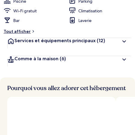
Piscine
Parking
e
r
Wi-Fi gratuit
Climatisation
g
Bar
Laverie
e
m
Tout afficher
e
n
Services et équipements principaux
(12)
t
s
Comme à la maison
(6)
l
e
s
m
i
Pourquoi vous allez adorer cet hébergement
e
u
x
n
o
t
é