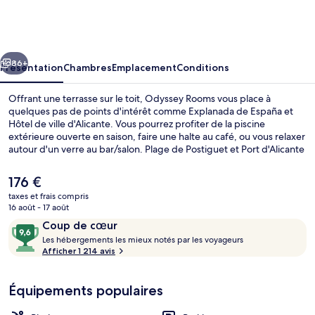
Rooms
cédent
Suivant
86+
Présentation
Chambres
Emplacement
Conditions
Offrant une terrasse sur le toit, Odyssey Rooms vous place à
quelques pas de points d'intérêt comme Explanada de España et
Hôtel de ville d'Alicante. Vous pourrez profiter de la piscine
extérieure ouverte en saison, faire une halte au café, ou vous relaxer
autour d'un verre au bar/salon. Plage de Postiguet et Port d'Alicante
se trouvent par ailleurs à moins de 10 minutes à pied. Les autres
voyageurs adorent le personnel attentionné et la présentation
Le
176 €
générale.
prix
taxes et frais compris
actuel
16 août - 17 août
Vue depuis l’hébergement
est
Avis
9,6
Coup de cœur
de
voyageurs
L
sur
Les hébergements les mieux notés par les voyageurs
176 €.
e
Afficher 1 214 avis
10,
s
Coup
de
Équipements populaires
h
cœur
é
b