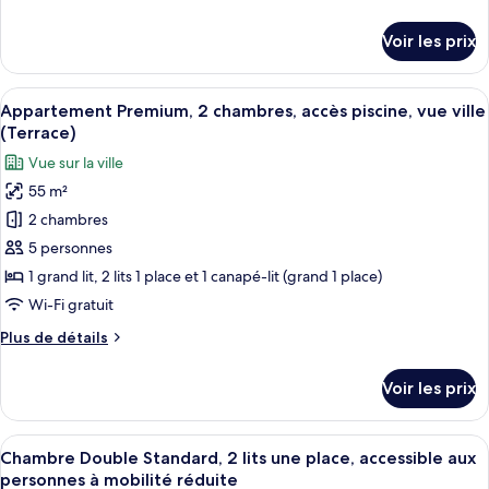
Supérieur,
de
2
détails
Voir les prix
sur
chambres,
le
accès
type
Afficher
Un balcon avec un canapé et un fauteu
piscine,
11
de
Appartement Premium, 2 chambres, accès piscine, vue ville
toutes
vue
chambre
(Terrace)
Appartement
les
ville
Vue sur la ville
Supérieur,
photos
(Balcony)
2
55 m²
pour
chambres,
2 chambres
ce
accès
piscine,
type
5 personnes
vue
de
1 grand lit, 2 lits 1 place et 1 canapé-lit (grand 1 place)
ville
chambre :
(Balcony)
Wi-Fi gratuit
Appartement
Plus
Plus de détails
Premium,
de
2
détails
Voir les prix
sur
chambres,
le
accès
type
Afficher
Une chambre d’hôtel moderne avec un 
piscine,
5
de
Chambre Double Standard, 2 lits une place, accessible aux
toutes
vue
chambre
personnes à mobilité réduite