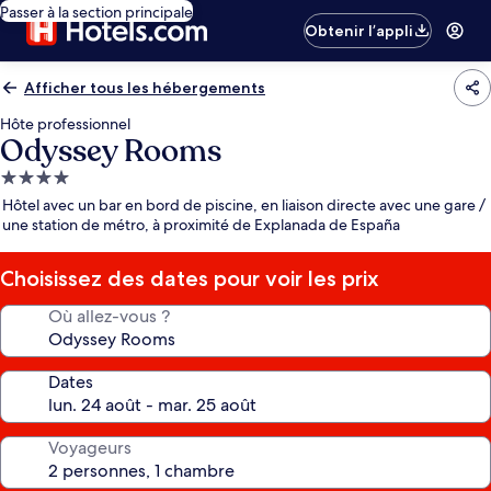
Passer à la section principale
Obtenir l’appli
Afficher tous les hébergements
Hôte professionnel
Odyssey Rooms
Hébergement
4.0 étoiles
Hôtel avec un bar en bord de piscine, en liaison directe avec une gare /
une station de métro, à proximité de Explanada de España
Choisissez des dates pour voir les prix
Où allez-vous ?
Dates
Voyageurs