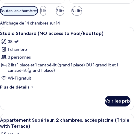
Filtres
Toutes les chambres
1 lit
2 lits
3+ lits
disponibles
pour
Affichage de 14 chambres sur 14
les
Afficher
Un salon moderne comprenant un canapé
8
Studio Standard (NO access to Pool/Rooftop)
chambres
toutes
38 m²
les
1 chambre
photos
pour
3 personnes
ce
2 lits 1 place et 1 canapé-lit (grand 1 place) OU 1 grand lit et 1
canapé-lit (grand 1 place)
type
de
Wi-Fi gratuit
chambre :
Plus
Plus de détails
Studio
de
détails
Standard
Voir les prix
sur
(NO
le
access
type
Afficher
Un appartement moderne comprenant un
to
7
de
Appartement Supérieur, 2 chambres, accès piscine (Triple
toutes
chambre
Pool/Rooftop)
with Terrace)
Studio
les