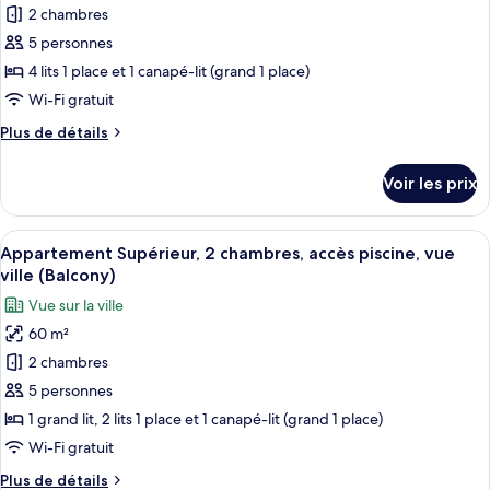
lit,
1
2 chambres
pour
accès
grand
5 personnes
ce
lit
piscine,
et
type
4 lits 1 place et 1 canapé-lit (grand 1 place)
vue
1
de
ville
Wi-Fi gratuit
canapé-
chambre :
(Terrace)
lit,
Plus
Plus de détails
Appartement
accès
de
piscine,
Standard,
détails
Voir les prix
vue
sur
2
ville
le
chambres
(Terrace)
type
Afficher
Une cuisine moderne avec des armoires 
(NO
8
de
Appartement Supérieur, 2 chambres, accès piscine, vue
toutes
chambre
access
ville (Balcony)
Appartement
les
to
Vue sur la ville
Standard,
photos
Pool/Rooftop)
2
60 m²
pour
chambres
2 chambres
ce
(NO
access
type
5 personnes
to
de
1 grand lit, 2 lits 1 place et 1 canapé-lit (grand 1 place)
Pool/Rooftop)
chambre :
Wi-Fi gratuit
Appartement
Plus
Plus de détails