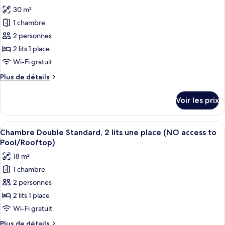
Appartement
les
ville
30 m²
Premium,
photos
(Terrace)
2
1 chambre
pour
chambres,
2 personnes
ce
accès
piscine,
type
2 lits 1 place
vue
de
Wi-Fi gratuit
ville
chambre :
(Terrace)
Plus
Plus de détails
Chambre
de
Double
détails
Voir les prix
sur
Standard,
le
2
type
Afficher
Une chambre d’hôtel avec deux lits, un
lits
5
de
Chambre Double Standard, 2 lits une place (NO access to
toutes
chambre
une
Pool/Rooftop)
Chambre
les
place,
18 m²
Double
photos
accessible
Standard,
1 chambre
pour
aux
2
2 personnes
ce
lits
personnes
une
type
2 lits 1 place
à
place,
de
Wi-Fi gratuit
mobilité
accessible
chambre :
aux
réduite
Plus
Plus de détails