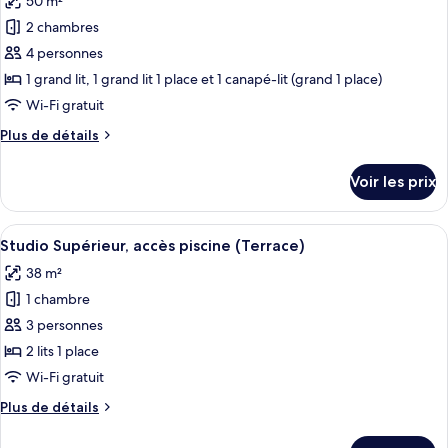
50 m²
Standard
photos
(NO
2 chambres
pour
access
4 personnes
ce
to
Pool/Rooftop)
type
1 grand lit, 1 grand lit 1 place et 1 canapé-lit (grand 1 place)
de
Wi-Fi gratuit
chambre :
Plus
Plus de détails
Appartement
de
Supérieur,
détails
Voir les prix
sur
2
le
chambres,
type
Afficher
Un balcon avec une table blanche et de
accès
7
de
Studio Supérieur, accès piscine (Terrace)
toutes
chambre
piscine
38 m²
Appartement
les
(Triple
Supérieur,
1 chambre
photos
with
2
pour
3 personnes
Terrace)
chambres,
ce
accès
2 lits 1 place
piscine
type
Wi-Fi gratuit
(Triple
de
with
Plus
Plus de détails
chambre :
Terrace)
de
Studio
détails