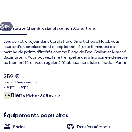
Strand
Smart
Choice
cédent
Suivant
Hotel
150+
Présentation
Chambres
Emplacement
Conditions
Lors de votre séjour dans Coral Strand Smart Choice Hotel, vous
jouirez d'un emplacement exceptionnel, à juste 5 minutes de
marche de points d'intérêt comme Plage de Beau Vallon et Marché
Bazar Labrin. Vous pouvez faire trempette dans la piscine extérieure
ou bien préférer vous régaler à l'établissement Island Trader. Parmi
les 3 restaurants sur place, il vous accueille à sa table pour le petit
déjeuner et le dîner. Parmi les avantages offerts par cet
Le
359 €
hébergement : un bar à la plage, une piscine pour enfants et une
prix
taxes et frais compris
terrasse. Les autres voyageurs ne tarissent pas d'éloges en ce qui
actuel
2 sept. - 3 sept.
concerne le personnel attentionné et la proximité avec la plage.
Jardin
est
Avis
Bien
7,4
Afficher 805 avis
de
7,4 sur 10
voyageurs
359 €.
Équipements populaires
Piscine
Transfert aéroport