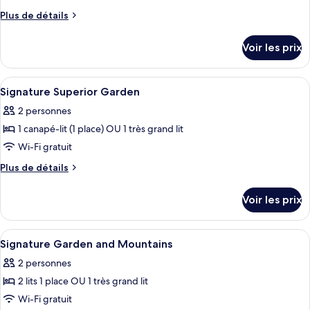
Ocean)
ce
(Superior
Plus
Plus de détails
Ocean)
type
de
détails
de
Voir les prix
sur
chambre :
le
Signature
type
Afficher
Minibar, coffres-forts dans les chambr
5
Classic
de
Signature Superior Garden
toutes
chambre
Ocean
2 personnes
Signature
les
Classic
1 canapé-lit (1 place) OU 1 très grand lit
photos
Ocean
pour
Wi-Fi gratuit
ce
Plus
Plus de détails
type
de
détails
de
Voir les prix
sur
chambre :
le
Signature
type
Afficher
Minibar, coffres-forts dans les chambr
7
Superior
de
Signature Garden and Mountains
toutes
chambre
Garden
2 personnes
Signature
les
Superior
2 lits 1 place OU 1 très grand lit
photos
Garden
pour
Wi-Fi gratuit