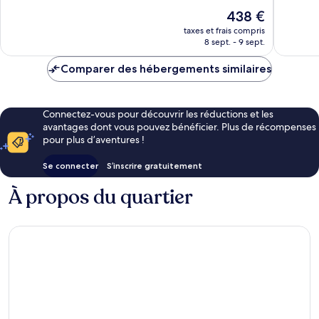
10,
10,
Le
438 €
Excellent,
Exceptio
nouveau
721 avis
143 avis
taxes et frais compris
prix
8 sept. - 9 sept.
est
de
Comparer des hébergements similaires
438 €
Connectez-vous pour découvrir les réductions et les
avantages dont vous pouvez bénéficier. Plus de récompenses
pour plus d’aventures !
Se connecter
S’inscrire gratuitement
À propos du quartier