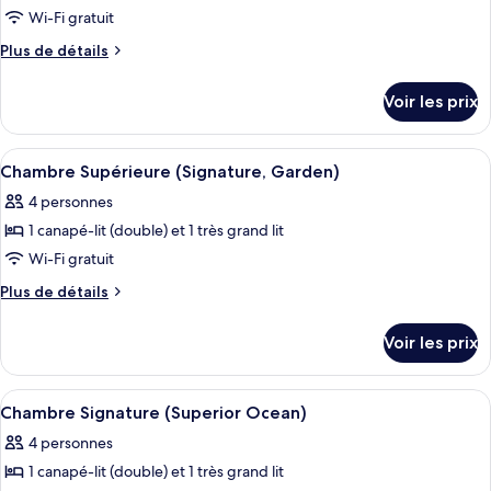
(Calssic
pour
Wi-Fi gratuit
Ocean)
ce
Plus
Plus de détails
type
de
détails
de
Voir les prix
sur
chambre :
le
Chambre
type
Afficher
Un salon moderne avec une table à man
15
Signature,
de
Chambre Supérieure (Signature, Garden)
toutes
chambre
vue
4 personnes
Chambre
les
montagne
Signature,
1 canapé-lit (double) et 1 très grand lit
photos
(Garden)
vue
pour
Wi-Fi gratuit
montagne
ce
(Garden)
Plus
Plus de détails
type
de
détails
de
Voir les prix
sur
chambre :
le
Chambre
type
Afficher
Un lit bien fait, avec une couette blanc
13
Supérieure
de
Chambre Signature (Superior Ocean)
toutes
chambre
(Signature,
4 personnes
Chambre
les
Garden)
Supérieure
1 canapé-lit (double) et 1 très grand lit
photos
(Signature,