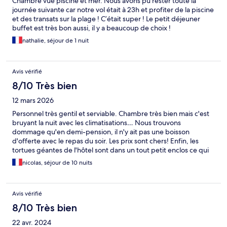
Chambre vue piscine et mer. Nous avons pu rester toute la
journée suivante car notre vol était à 23h et profiter de la piscine
et des transats sur la plage ! C’était super ! Le petit déjeuner
buffet est très bon aussi, il y a beaucoup de choix !
nathalie, séjour de 1 nuit
Avis vérifié
8/10 Très bien
12 mars 2026
Personnel très gentil et serviable. Chambre très bien mais c'est
bruyant la nuit avec les climatisations… Nous trouvons
dommage qu'en demi-pension, il n'y ait pas une boisson
d'offerte avec le repas du soir. Les prix sont chers! Enfin, les
tortues géantes de l'hôtel sont dans un tout petit enclos ce qui
nous a rendu triste...Néanmoins le monsieur qui s'en occupe est
nicolas, séjour de 10 nuits
adorable et les aime vraiment!
Avis vérifié
8/10 Très bien
22 avr. 2024