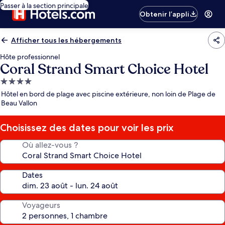
Passer à la section principale
Obtenir l’appli
Afficher tous les hébergements
Hôte professionnel
Coral Strand Smart Choice Hotel
Hébergement
4.0 étoiles
Hôtel en bord de plage avec piscine extérieure, non loin de Plage de
Beau Vallon
Choisissez des dates pour voir les prix
Où allez-vous ?
Dates
Voyageurs