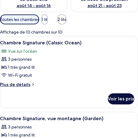
août 14 - août 16
août 21 - août 23
Filtres
Toutes les chambres
1 lit
2 lits
disponibles
pour
Affichage de 10 chambres sur 10
les
Afficher
Une chambre d’hôtel moderne avec un g
10
Chambre Signature (Calssic Ocean)
chambres
toutes
Vue sur l’océan
les
3 personnes
photos
pour
1 très grand lit
ce
Wi-Fi gratuit
type
Plus
Plus de détails
de
de
chambre :
détails
Voir les prix
sur
Chambre
le
Signature
type
Afficher
Une chambre d’hôtel avec un grand lit,
(Calssic
17
de
Chambre Signature, vue montagne (Garden)
toutes
chambre
Ocean)
3 personnes
Chambre
les
Signature
1 très grand lit
photos