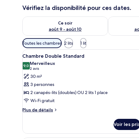
Vérifiez la disponibilité pour ces dates.
Vérifier la disponibilité pour ce soir août 9 - août 10
Vérifier la di
Ce soir
août 9 - août 10
ao
Filtres
Toutes les chambres
2 lits
1 lit
disponibles
Afficher
Une chambre d’hôtel avec un gra
pour
7
Chambre Double Standard
toutes
les
Merveilleux
les
9,0
chambres
9,0 sur 10
(2 avis)
2 avis
photos
30 m²
pour
3 personnes
ce
2 canapés-lits (doubles) OU 2 lits 1 place
type
Wi-Fi gratuit
de
chambre :
Plus
Plus de détails
de
Chambre
détails
Double
Voir les pri
sur
Standard
le
type