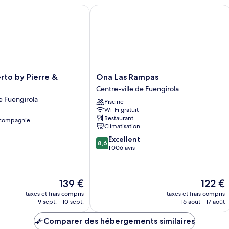
Chambre
C
to by Pierre & Vacances
Ona Las Rampas
Ona
erto by Pierre &
Ona Las Rampas
Las
Centre-ville de Fuengirola
Rampas
e Fuengirola
Piscine
Centre-
Wi-Fi gratuit
ville
Restaurant
 compagnie
de
Climatisation
Fuengirola
8.6
Excellent
8,6
sur
1 006 avis
10,
Excellent,
1 006 avis
Le
Le
139 €
122 €
nouveau
nouveau
taxes et frais compris
taxes et frais compris
prix
prix
9 sept. - 10 sept.
16 août - 17 août
est
est
de
de
Comparer des hébergements similaires
139 €
122 €