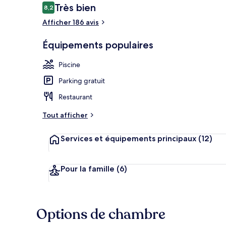
Avis
Très bien
8,2
8,2 sur 10
voyageurs
Afficher 186 avis
2 piscines ex
Équipements populaires
Piscine
Parking gratuit
Restaurant
Tout afficher
Services et équipements principaux
(12)
Pour la famille
(6)
Options de chambre