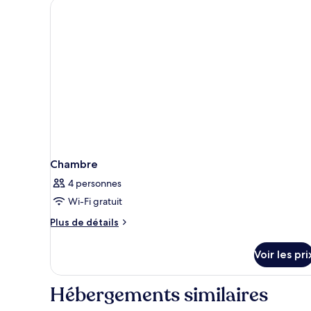
de
chambre
Chambre
Double
Standard
Chambre
4 personnes
Wi-Fi gratuit
Plus
Plus de détails
de
détails
Voir les pri
sur
le
type
Hébergements similaires
de
chambre