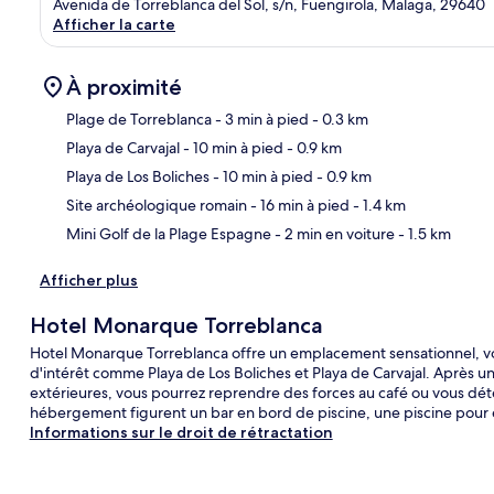
Avenida de Torreblanca del Sol, s/n, Fuengirola, Malaga, 29640
Afficher la carte
À proximité
Plage de Torreblanca
- 3 min à pied
- 0.3 km
Playa de Carvajal
- 10 min à pied
- 0.9 km
Car
Playa de Los Boliches
- 10 min à pied
- 0.9 km
Site archéologique romain
- 16 min à pied
- 1.4 km
Mini Golf de la Plage Espagne
- 2 min en voiture
- 1.5 km
Afficher plus
Hotel Monarque Torreblanca
Hotel Monarque Torreblanca offre un emplacement sensationnel, vou
d'intérêt comme Playa de Los Boliches et Playa de Carvajal. Après u
extérieures, vous pourrez reprendre des forces au café ou vous déte
hébergement figurent un bar en bord de piscine, une piscine pour e
Informations sur le droit de rétractation