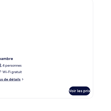
hambre
iple
hambre
4 personnes
Wi-Fi gratuit
us
us de détails
e
tails
Voir les prix
r
pe
e
hambre