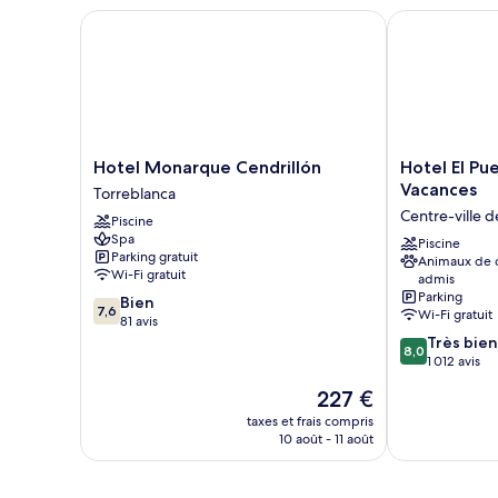
Chambre
Hotel Monarque Cendrillón
Hotel El Puer
Hotel
Hotel
Hotel Monarque Cendrillón
Hotel El Pu
Monarque
El
Vacances
Torreblanca
Cendrillón
Puerto
Centre-ville d
Piscine
Torreblanca
by
Spa
Pierre
Piscine
Parking gratuit
Animaux de
&
Wi-Fi gratuit
admis
Vacances
Parking
7.6
Bien
Centre-
7,6
Wi-Fi gratuit
sur
81 avis
ville
10,
8.0
Très bien
de
8,0
Bien,
sur
1 012 avis
Fuengirola
81 avis
10,
Le
227 €
Très
nouveau
bien,
taxes et frais compris
prix
10 août - 11 août
1 012 avis
est
de
227 €