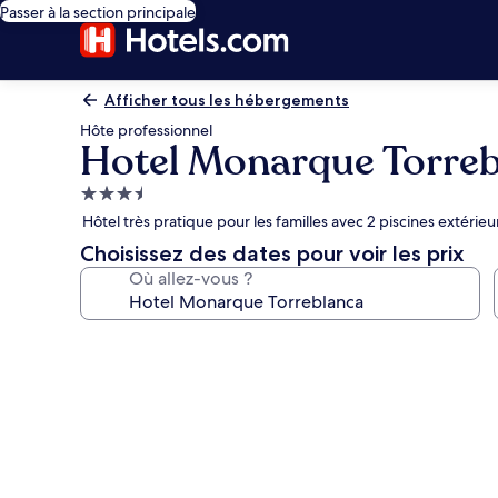
Passer à la section principale
Afficher tous les hébergements
Hôte professionnel
Hotel Monarque Torre
Hébergement
3.5 étoiles
Hôtel très pratique pour les familles avec 2 piscines extérieu
Choisissez des dates pour voir les prix
Où allez-vous ?
Galerie
photos
de
l’hébergement
Hotel