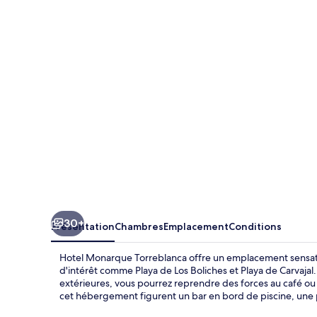
Monarque
Torreblanca
30+
Présentation
Chambres
Emplacement
Conditions
Hotel Monarque Torreblanca offre un emplacement sensatio
d'intérêt comme Playa de Los Boliches et Playa de Carvajal
extérieures, vous pourrez reprendre des forces au café ou
cet hébergement figurent un bar en bord de piscine, une p