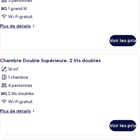
pour
3 personnes
lits
ce
jumeaux
1 grand lit
type
Wi-Fi gratuit
de
Plus
Plus de détails
chambre :
de
Chambre
détails
Voir les prix
sur
Double
le
Supérieure
type
Afficher
Une chambre d’hôtel avec deux lits, 
10
de
Chambre Double Supérieure, 2 lits doubles
toutes
chambre
16 m²
Chambre
les
Double
1 chambre
photos
Supérieure
pour
4 personnes
ce
2 lits doubles
type
Wi-Fi gratuit
de
Plus
Plus de détails
chambre :
de
Chambre
détails
Voir les prix
sur
Double
le
Supérieure,
type