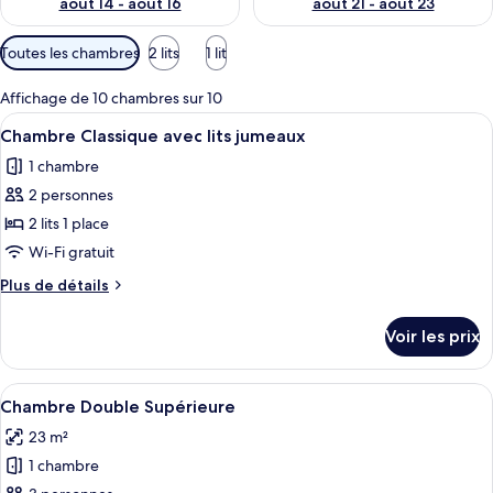
août 14 - août 16
août 21 - août 23
Filtres
Toutes les chambres
2 lits
1 lit
disponibles
pour
Affichage de 10 chambres sur 10
les
Afficher
Une chambre d’hôtel avec deux lits, un
5
Chambre Classique avec lits jumeaux
chambres
toutes
1 chambre
les
2 personnes
photos
pour
2 lits 1 place
ce
Wi-Fi gratuit
type
Plus
Plus de détails
de
de
chambre :
détails
Voir les prix
sur
Chambre
le
Classique
type
Afficher
Chambre Double Supérieure | Coffres-
avec
9
de
Chambre Double Supérieure
toutes
chambre
lits
23 m²
Chambre
les
jumeaux
Classique
1 chambre
photos
avec