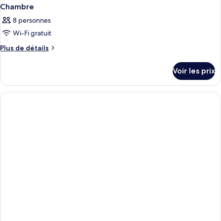
Chambre
8 personnes
Wi-Fi gratuit
Plus
Plus de détails
de
détails
Voir les prix
sur
le
type
de
chambre
Chambre