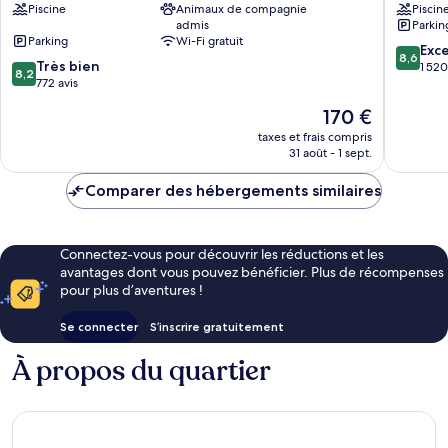
Piscine
Animaux de compagnie
Piscin
Marriott
Zoo
admis
Parkin
Edinburgh
by
Parking
Wi-Fi gratuit
Gogar
IHG
8.6
Exce
8,6
8.2
Très bien
Corstor
sur
1 520
8,2
sur
772 avis
10,
10,
Excellen
Le
170 €
Très
1 520 avi
nouveau
bien,
taxes et frais compris
prix
31 août - 1 sept.
772 avis
est
de
Comparer des hébergements similaires
170 €
Connectez-vous pour découvrir les réductions et les
avantages dont vous pouvez bénéficier. Plus de récompenses
pour plus d’aventures !
Se connecter
S’inscrire gratuitement
À propos du quartier