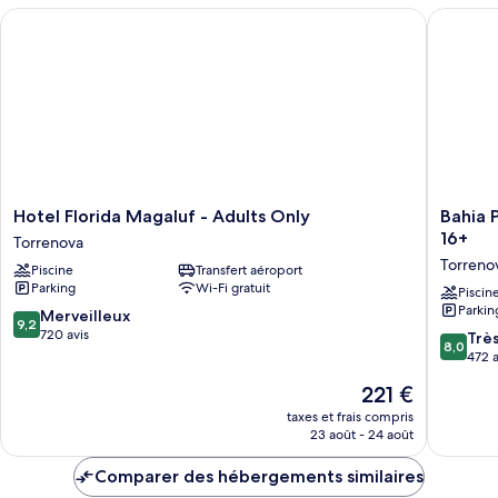
chambre
Hotel Florida Magaluf - Adults Only
Bahia Pr
Chambre
Hotel
Bahia
Hotel Florida Magaluf - Adults Only
Bahia 
Florida
Principe
16+
Torrenova
Magaluf
Escape
Torreno
Piscine
Transfert aéroport
-
Coral
Parking
Wi-Fi gratuit
Adults
Playa
Piscin
Parkin
Only
–
9.2
Merveilleux
9,2
Torrenova
Adults
sur
720 avis
8.0
Trè
8,0
Only
10,
sur
472 a
16+
Merveilleux,
10,
Le
221 €
Torreno
720 avis
Très
nouveau
bien,
taxes et frais compris
prix
23 août - 24 août
472 avis
est
de
Comparer des hébergements similaires
221 €