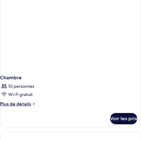
UNLIMITED)
chambre
Suite
Junior,
balcon
(BRUNCH
UNLIMITED)
Chambre
10 personnes
Wi-Fi gratuit
Plus
Plus de détails
de
détails
Voir les prix
sur
le
type
de