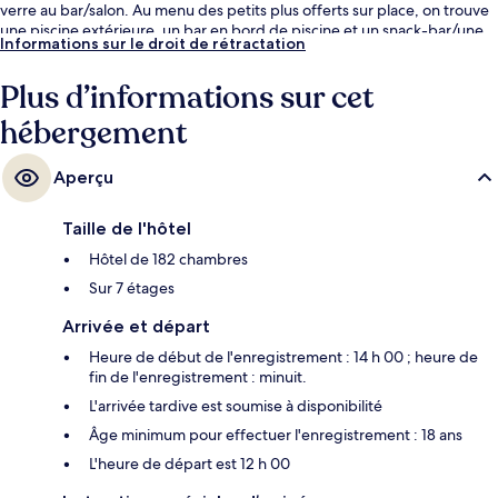
verre au bar/salon. Au menu des petits plus offerts sur place, on trouve
une piscine extérieure, un bar en bord de piscine et un snack-bar/une
Informations sur le droit de rétractation
épicerie fine. Sympa non ? Les autres voyageurs adorent le personnel
attentionné.
Plus d’informations sur cet
hébergement
Aperçu
Taille de l'hôtel
Hôtel de 182 chambres
Sur 7 étages
Arrivée et départ
Heure de début de l'enregistrement : 14 h 00 ; heure de
fin de l'enregistrement : minuit.
L'arrivée tardive est soumise à disponibilité
Âge minimum pour effectuer l'enregistrement : 18 ans
L'heure de départ est 12 h 00