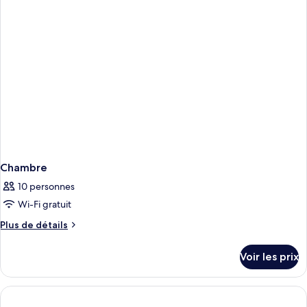
chambre
Chambre
Chambre
10 personnes
Wi-Fi gratuit
Plus
Plus de détails
de
détails
Voir les prix
sur
le
type
de