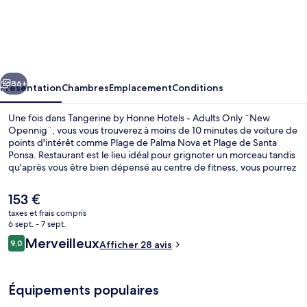
Tangerine
by
Honne
Hotels
cédent
Suivant
-
86+
Présentation
Chambres
Emplacement
Conditions
Adults
Une fois dans Tangerine by Honne Hotels - Adults Only ¨New
Only
Opennig¨, vous vous trouverez à moins de 10 minutes de voiture de
points d'intérêt comme Plage de Palma Nova et Plage de Santa
¨New
Ponsa. Restaurant est le lieu idéal pour grignoter un morceau tandis
Opennig¨
qu'après vous être bien dépensé au centre de fitness, vous pourrez
siroter un verre au bar/salon. Au menu des petits plus offerts sur
place, on trouve une piscine extérieure, un bar en bord de piscine
Le
153 €
et un snack-bar/une épicerie fine. Sympa non ? Les autres
prix
taxes et frais compris
voyageurs adorent le personnel attentionné.
actuel
6 sept. - 7 sept.
Bar en bord de piscine
est
Avis
Merveilleux
9,0
Afficher 28 avis
de
9,0 sur 10
voyageurs
153 €.
Équipements populaires