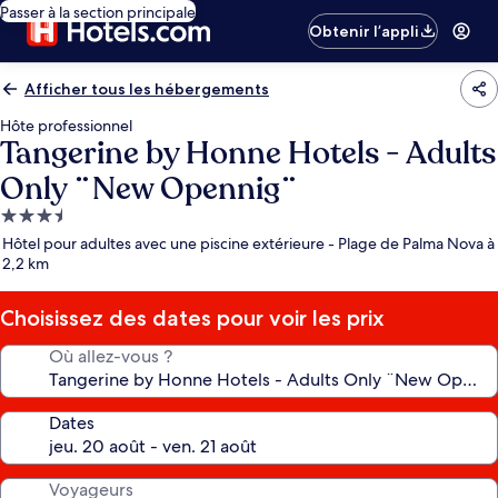
Passer à la section principale
Obtenir l’appli
Afficher tous les hébergements
Hôte professionnel
Tangerine by Honne Hotels - Adults
Only ¨New Opennig¨
Hébergement
3.5 étoiles
Hôtel pour adultes avec une piscine extérieure - Plage de Palma Nova à
2,2 km
Choisissez des dates pour voir les prix
Où allez-vous ?
Dates
Voyageurs