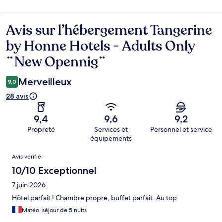
Avis sur l’hébergement Tangerine
Avis
by Honne Hotels - Adults Only
¨New Opennig¨
Merveilleux
9,0
28 avis
9,4
9,6
9,2
Propreté
Services et
Personnel et service
équipements
Avis
Avis vérifié
10/10 Exceptionnel
7 juin 2026
Hôtel parfait ! Chambre propre, buffet parfait. Au top
Matéo, séjour de 5 nuits