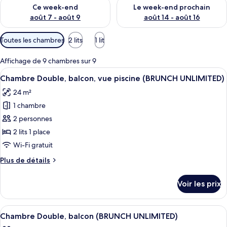
Vérifier la disponibilité pour ce week-end août 7 - août 9
Vérifier la disponibilité pour 
Ce week-end
Le week-end prochain
août 7 - août 9
août 14 - août 16
Filtres
Toutes les chambres
2 lits
1 lit
disponibles
pour
Affichage de 9 chambres sur 9
les
Afficher
Un balcon avec une table et des chaise
12
Chambre Double, balcon, vue piscine (BRUNCH UNLIMITED)
chambres
toutes
24 m²
les
1 chambre
photos
pour
2 personnes
ce
2 lits 1 place
type
Wi-Fi gratuit
de
Plus
Plus de détails
chambre :
de
Chambre
détails
Voir les prix
sur
Double,
le
balcon,
type
Afficher
Une chambre d’hôtel avec un lit, une ta
vue
11
de
Chambre Double, balcon (BRUNCH UNLIMITED)
toutes
piscine
chambre