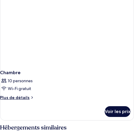
chambre
Chambre
Chambre
10 personnes
Wi-Fi gratuit
Plus
Plus de détails
de
détails
Voir les prix
sur
le
type
Hébergements similaires
de