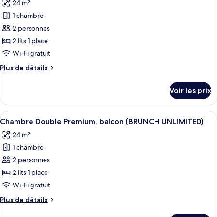
24 m²
Chambre
les
(BRUNCH
Double,
1 chambre
photos
UNLIMITED)
balcon,
pour
2 personnes
vue
ce
piscine
2 lits 1 place
(BRUNCH
type
Wi-Fi gratuit
UNLIMITED)
de
Plus
Plus de détails
chambre :
de
Chambre
détails
Voir les prix
sur
Double,
le
balcon
type
Afficher
Un balcon avec un plancher en bois, un
(BRUNCH
18
de
Chambre Double Premium, balcon (BRUNCH UNLIMITED)
toutes
UNLIMITED)
chambre
24 m²
Chambre
les
Double,
1 chambre
photos
balcon
pour
2 personnes
(BRUNCH
ce
UNLIMITED)
2 lits 1 place
type
Wi-Fi gratuit
de
Plus
Plus de détails
chambre :
de
Chambre
détails