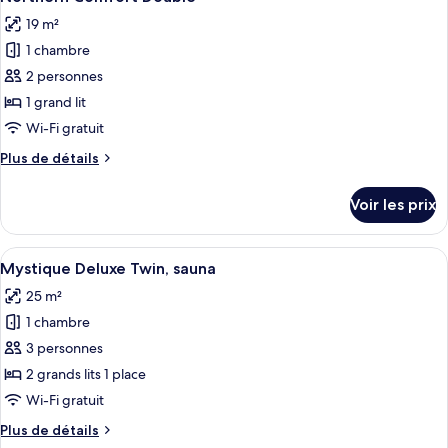
toutes
chambre
19 m²
Arctic
les
Junior
1 chambre
photos
Suite,
pour
2 personnes
sauna
ce
1 grand lit
type
Wi-Fi gratuit
de
Plus
Plus de détails
chambre :
de
Northern
détails
Voir les prix
sur
Comfort
le
Double
type
Afficher
Une chambre moderne avec un lit, un 
9
de
Mystique Deluxe Twin, sauna
toutes
chambre
25 m²
Northern
les
Comfort
1 chambre
photos
Double
pour
3 personnes
ce
2 grands lits 1 place
type
Wi-Fi gratuit
de
Plus
Plus de détails
chambre :
de