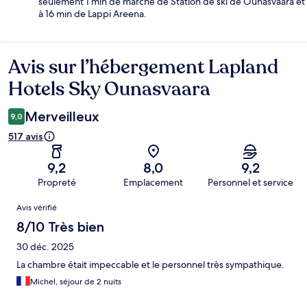
seulement 1 min de marche de Station de ski de Ounasvaara et
à 16 min de Lappi Areena.
Avis sur l’hébergement Lapland
Avis
Hotels Sky Ounasvaara
Merveilleux
9,0
517 avis
9,2
8,0
9,2
Propreté
Emplacement
Personnel et service
Avis
Avis vérifié
8/10 Très bien
30 déc. 2025
La chambre était impeccable et le personnel très sympathique.
Michel, séjour de 2 nuits