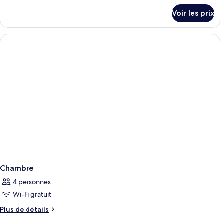
détails
Voir les prix
sur
le
type
de
chambre
Chambre
Chambre
4 personnes
Wi-Fi gratuit
Plus
Plus de détails
de