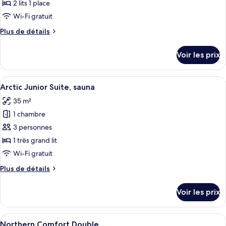
ce
2 lits 1 place
type
Wi-Fi gratuit
de
Plus
Plus de détails
chambre :
de
Northern
détails
Voir les prix
sur
Comfort
le
bath
type
Afficher
Un intérieur chaleureux en bois, avec
10
de
Arctic Junior Suite, sauna
toutes
chambre
35 m²
Northern
les
Comfort
1 chambre
photos
bath
pour
3 personnes
ce
1 très grand lit
type
Wi-Fi gratuit
de
Plus
Plus de détails
chambre :
de
Arctic
détails
Voir les prix
sur
Junior
le
Suite,
type
Afficher
Une chambre à coucher avec un lit, une
sauna
13
de
Northern Comfort Double