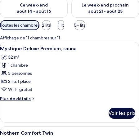
Vérifier la disponibilité pour ce week-end août 14 - août 16
Vérifier la disponibilité pour
Ce week-end
Le week-end prochain
août 14 - août 16
août 21 - août 23
Filtres
Toutes les chambres
2 lits
1 lit
3+ lits
disponibles
pour
Affichage de 11 chambres sur 11
les
Afficher
Une chambre moderne avec un grand li
10
Mystique Deluxe Premium, sauna
chambres
toutes
32 m²
les
1 chambre
photos
pour
3 personnes
ce
2 lits 1 place
type
Wi-Fi gratuit
de
Plus
Plus de détails
chambre :
de
Mystique
détails
Voir les prix
sur
Deluxe
le
Premium,
type
Afficher
Une chambre à coucher avec un lit, des 
sauna
9
de
Nothern Comfort Twin
toutes
chambre