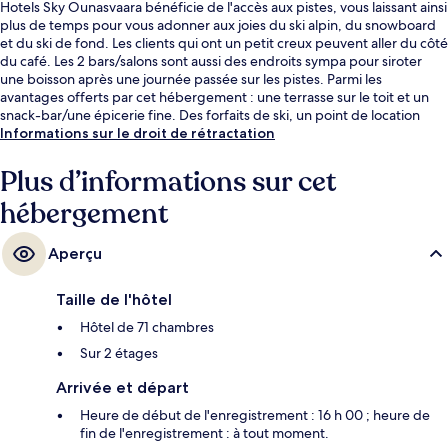
Hotels Sky Ounasvaara bénéficie de l'accès aux pistes, vous laissant ainsi
plus de temps pour vous adonner aux joies du ski alpin, du snowboard
et du ski de fond. Les clients qui ont un petit creux peuvent aller du côté
du café. Les 2 bars/salons sont aussi des endroits sympa pour siroter
une boisson après une journée passée sur les pistes. Parmi les
avantages offerts par cet hébergement : une terrasse sur le toit et un
snack-bar/une épicerie fine. Des forfaits de ski, un point de location
d'équipements de ski et des cours de ski sont également disponibles.
Informations sur le droit de rétractation
Plus d’informations sur cet
hébergement
Aperçu
Taille de l'hôtel
Hôtel de 71 chambres
Sur 2 étages
Arrivée et départ
Heure de début de l'enregistrement : 16 h 00 ; heure de
fin de l'enregistrement : à tout moment.