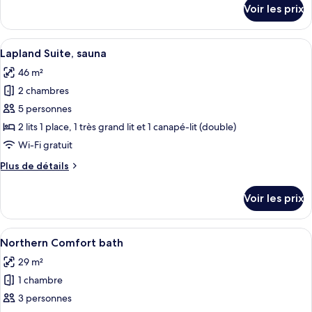
Mystique
détails
Voir les prix
sur
Deluxe
le
Double,
type
Afficher
Une chambre d’hôtel moderne dotée d’u
sauna
12
de
Lapland Suite, sauna
toutes
chambre
46 m²
Mystique
les
Deluxe
2 chambres
photos
Double,
pour
5 personnes
sauna
ce
2 lits 1 place, 1 très grand lit et 1 canapé-lit (double)
type
Wi-Fi gratuit
de
Plus
Plus de détails
chambre :
de
Lapland
détails
Voir les prix
sur
Suite,
le
sauna
type
Afficher
Une chambre à coucher moderne avec un
6
de
Northern Comfort bath
toutes
chambre
29 m²
Lapland
les
Suite,
1 chambre
photos
sauna
pour
3 personnes