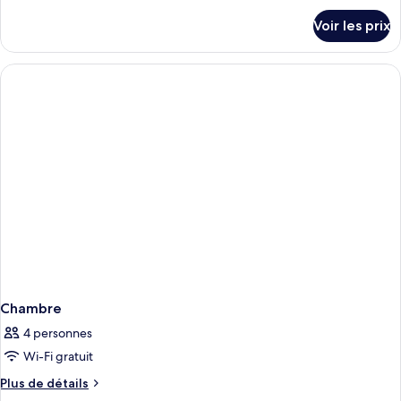
Mystique
détails
Voir les prix
sur
Deluxe
le
Twin,
type
sauna
de
chambre
Mystique
Deluxe
Twin,
sauna
Chambre
4 personnes
Wi-Fi gratuit
Plus
Plus de détails
de