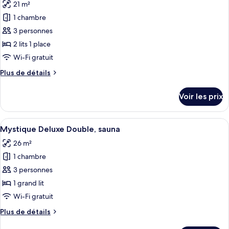
21 m²
Mystique
les
Deluxe
1 chambre
photos
Premium,
pour
3 personnes
sauna
ce
2 lits 1 place
type
Wi-Fi gratuit
de
Plus
Plus de détails
chambre :
de
Nothern
détails
Voir les prix
sur
Comfort
le
Twin
type
Afficher
L’intérieur chaleureux d’un chalet en 
10
de
Mystique Deluxe Double, sauna
toutes
chambre
26 m²
Nothern
les
Comfort
1 chambre
photos
Twin
pour
3 personnes
ce
1 grand lit
type
Wi-Fi gratuit
de
Plus
Plus de détails
chambre :
de