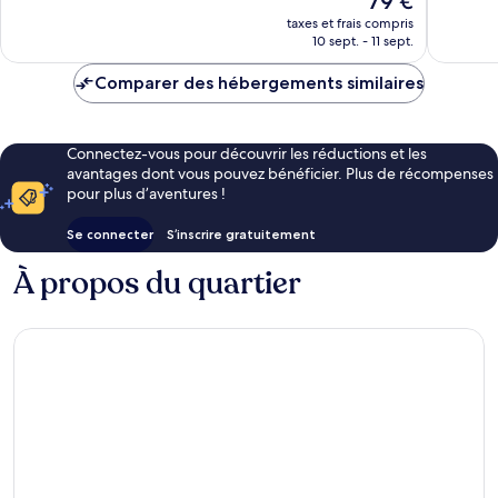
79 €
Excellent,
Excellen
nouveau
1 005 avis
458 avis
taxes et frais compris
prix
10 sept. - 11 sept.
est
de
Comparer des hébergements similaires
79 €
Connectez-vous pour découvrir les réductions et les
avantages dont vous pouvez bénéficier. Plus de récompenses
pour plus d’aventures !
Se connecter
S’inscrire gratuitement
À propos du quartier