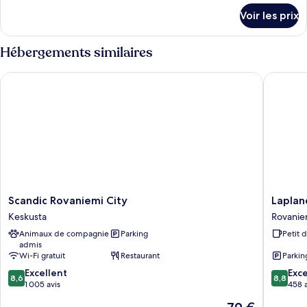
détails
Voir les prix
sur
le
type
Hébergements similaires
de
chambre
Scandic Rovaniemi City
Lapland 
Chambre
Scandic
Lapland
Scandic Rovaniemi City
Laplan
Rovaniemi
Hotels
Keskusta
Rovanie
City
Ounasva
Animaux de compagnie
Parking
Petit 
Keskusta
Chalets
admis
Rovanie
Wi-Fi gratuit
Restaurant
Parkin
8.6
8.8
Excellent
Exce
8,6
8,8
sur
sur
1 005 avis
458 a
10,
10,
Le