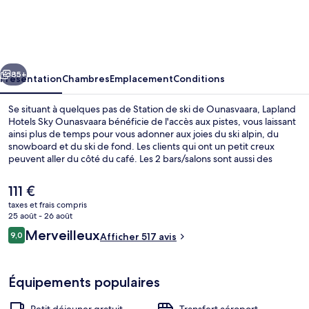
Hotels
Sky
Ounasvaara
cédent
Suivant
85+
Présentation
Chambres
Emplacement
Conditions
Se situant à quelques pas de Station de ski de Ounasvaara, Lapland
Hotels Sky Ounasvaara bénéficie de l'accès aux pistes, vous laissant
ainsi plus de temps pour vous adonner aux joies du ski alpin, du
snowboard et du ski de fond. Les clients qui ont un petit creux
peuvent aller du côté du café. Les 2 bars/salons sont aussi des
endroits sympa pour siroter une boisson après une journée passée
sur les pistes. Parmi les avantages offerts par cet hébergement :
Le
111 €
une terrasse sur le toit et un snack-bar/une épicerie fine. Des
prix
taxes et frais compris
forfaits de ski, un point de location d'équipements de ski et des
actuel
25 août - 26 août
cours de ski sont également disponibles.
Literie de qualité supérieure, matela
est
Avis
Merveilleux
9,0
Afficher 517 avis
de
9,0 sur 10
voyageurs
111 €.
Équipements populaires