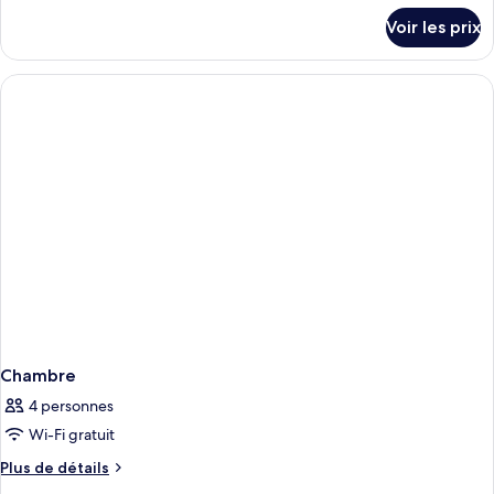
détails
Voir les prix
sur
le
type
de
chambre
Chambre
Chambre
4 personnes
Wi-Fi gratuit
Plus
Plus de détails
de