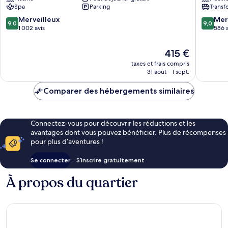
Sorrento
Sant'Agn
Spa
Parking
Transf
9.0
9.0
Merveilleux
Mer
9,0
9,0
sur
sur
1 002 avis
586 a
10,
10,
Merveilleux,
Merveill
Le
415 €
1 002 avis
586 avis
nouveau
taxes et frais compris
prix
31 août - 1 sept.
est
de
Comparer des hébergements similaires
415 €
Connectez-vous pour découvrir les réductions et les
avantages dont vous pouvez bénéficier. Plus de récompenses
pour plus d’aventures !
Se connecter
S’inscrire gratuitement
À propos du quartier