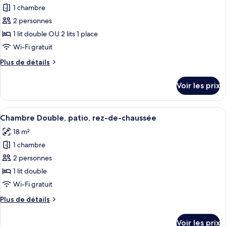
Double
pour
1 chambre
ou
ce
avec
2 personnes
lits
type
1 lit double OU 2 lits 1 place
jumeaux
de
Wi-Fi gratuit
chambre :
Plus
Plus de détails
Chambre
de
Supérieure
détails
Voir les prix
Double
sur
le
ou
type
Afficher
Une chambre d’hôtel avec un grand lit,
avec
5
de
Chambre Double, patio, rez-de-chaussée
toutes
lits
chambre
18 m²
Chambre
les
jumeaux,
Supérieure
1 chambre
photos
balcon
Double
pour
2 personnes
ou
ce
avec
1 lit double
lits
type
Wi-Fi gratuit
jumeaux,
de
balcon
Plus
Plus de détails
chambre :
de
Chambre
détails
Voir les prix
sur