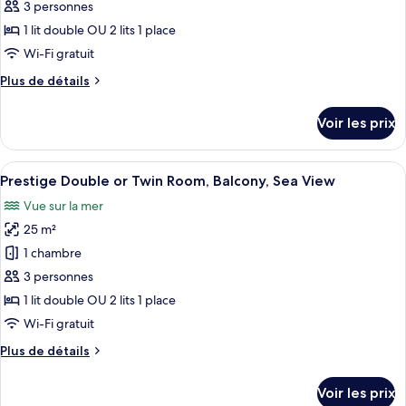
lits
type
3 personnes
jumeaux,
de
1 lit double OU 2 lits 1 place
balcon
chambre :
Wi-Fi gratuit
Chambre
Plus
Plus de détails
«
de
Premier
détails
Voir les prix
sur
»
le
Double
type
Afficher
Une chambre d’hôtel avec un grand lit
ou
5
de
Prestige Double or Twin Room, Balcony, Sea View
toutes
avec
chambre
Vue sur la mer
Chambre
les
lits
«
25 m²
photos
jumeaux,
Premier
pour
1 chambre
balcon,
»
ce
Double
vue
3 personnes
ou
type
mer
1 lit double OU 2 lits 1 place
avec
de
Wi-Fi gratuit
lits
chambre :
jumeaux,
Plus
Plus de détails
Prestige
balcon,
de
vue
Double
détails
mer
Voir les prix
or
sur