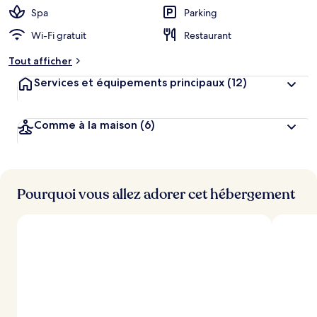
r
Spa
Parking
g
Wi-Fi gratuit
Restaurant
e
m
Tout afficher
e
n
Services et équipements principaux
(12)
t
s
Comme à la maison
(6)
l
e
s
m
i
Pourquoi vous allez adorer cet hébergement
e
u
x
n
o
t
é
s