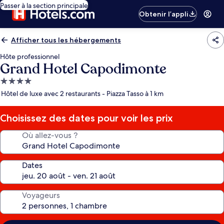
Passer à la section principale
Obtenir l’appli
Afficher tous les hébergements
Hôte professionnel
Grand Hotel Capodimonte
Hébergement
4.0 étoiles
Hôtel de luxe avec 2 restaurants - Piazza Tasso à 1 km
Choisissez des dates pour voir les prix
Où allez-vous ?
Dates
Voyageurs