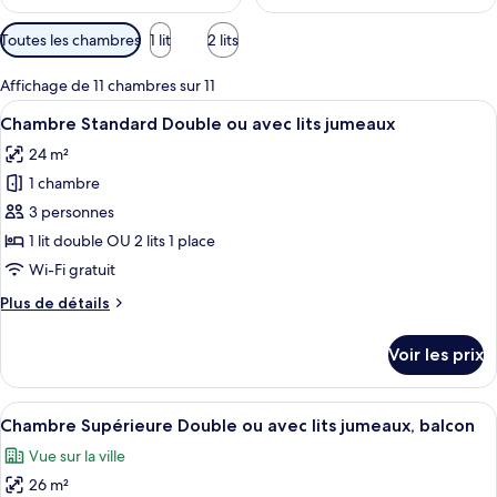
Filtres
Toutes les chambres
1 lit
2 lits
disponibles
pour
Affichage de 11 chambres sur 11
les
Afficher
Une chambre d’hôtel avec un grand lit,
5
Chambre Standard Double ou avec lits jumeaux
chambres
toutes
24 m²
les
1 chambre
photos
pour
3 personnes
ce
1 lit double OU 2 lits 1 place
type
Wi-Fi gratuit
de
Plus
Plus de détails
chambre :
de
Chambre
détails
Voir les prix
sur
Standard
le
Double
type
Afficher
Une chambre d’hôtel avec un grand lit,
ou
6
de
Chambre Supérieure Double ou avec lits jumeaux, balcon
toutes
avec
chambre
Vue sur la ville
Chambre
les
lits
Standard
26 m²
photos
jumeaux