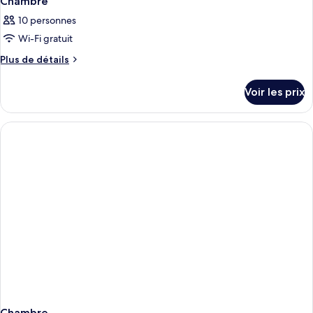
Chambre
10 personnes
Wi-Fi gratuit
Plus
Plus de détails
de
détails
Voir les prix
sur
le
type
de
chambre
Chambre
Chambre