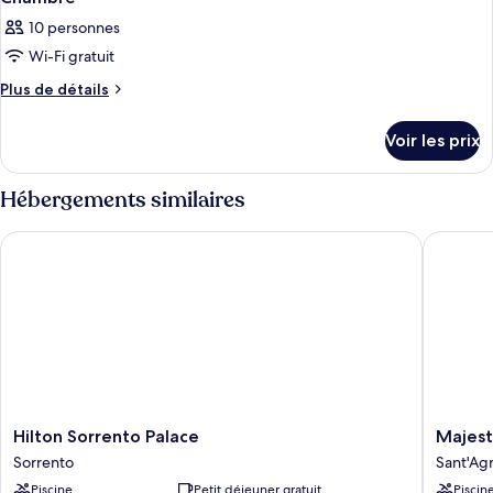
10 personnes
Wi-Fi gratuit
Plus
Plus de détails
de
détails
Voir les prix
sur
le
type
Hébergements similaires
de
chambre
Hilton Sorrento Palace
Majestic
Chambre
Hilton
Majestic
Hilton Sorrento Palace
Majest
Sorrento
Palace
Sorrento
Sant'Agn
Palace
Hotel
Piscine
Petit déjeuner gratuit
Piscin