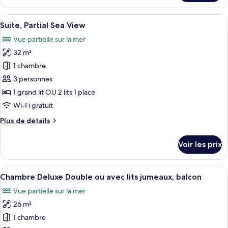
le
Twin
type
Afficher
Une chambre d’hôtel avec un grand lit,
Room,
8
de
Suite, Partial Sea View
toutes
Balcony,
chambre
Vue partielle sur la mer
Prestige
les
Sea
Double
32 m²
photos
View
or
pour
1 chambre
Twin
ce
Room,
3 personnes
Balcony,
type
1 grand lit OU 2 lits 1 place
Sea
de
Wi-Fi gratuit
View
chambre :
Plus
Plus de détails
Suite,
de
Partial
détails
Voir les prix
Sea
sur
le
View
type
Afficher
Une chambre d’hôtel avec un grand lit,
7
de
Chambre Deluxe Double ou avec lits jumeaux, balcon
toutes
chambre
Vue partielle sur la mer
Suite,
les
Partial
26 m²
photos
Sea
pour
1 chambre
View