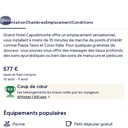
Capodimonte
cédent
Suivant
83+
Présentation
Chambres
Emplacement
Conditions
Grand Hotel Capodimonte offre un emplacement sensationnel,
vous installant à moins de 15 minutes de marche de points d'intérêt
comme Piazza Tasso et Corso Italia. Pour quelques grammes de
douceur, vous pouvez vous offrir des massages des tissus profonds,
des soins ayurvédiques ou bien des soins de manucure et pédicure.
Au rang des 2 restaurants, l'établissement Le Ginestre vous régale
avec ses spécialités Cuisine régionale. Cet hôtel de luxe abrite en
Le
577 €
outre 5 piscines extérieures, un bar en bord de piscine et une salle
prix
taxes et frais compris
de fitness. Le personnel attentionné et la présentation générale
actuel
10 août - 11 août
remportent un franc succès auprès des autres voyageurs.
2 restaurants servant le dîner
est
Avis
9,4
Coup de cœur
de
voyageurs
L
sur
Les hébergements les mieux notés par les voyageurs
577 €.
e
Afficher 1 001 avis
10,
s
Coup
de
Équipements populaires
h
cœur
é
b
Piscine
Petit déjeuner gratuit
e