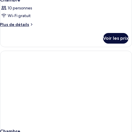
10 personnes
Wi-Fi gratuit
Plus
Plus de détails
de
détails
Voir les prix
sur
le
type
de
chambre
Chambre
Chambre