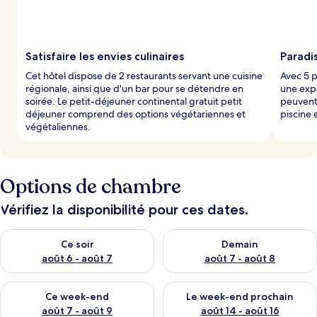
p
a
r
Satisfaire les envies culinaires
Paradis
l
Cet hôtel dispose de 2 restaurants servant une cuisine
Avec 5 p
e
régionale, ainsi que d'un bar pour se détendre en
une exp
s
soirée. Le petit-déjeuner continental gratuit petit
peuvent 
déjeuner comprend des options végétariennes et
piscine 
v
végétaliennes.
o
y
a
g
e
Options de chambre
u
r
Vérifiez la disponibilité pour ces dates.
s
Vérifier la disponibilité pour ce soir août 6 - août 7
Vérifier la disponibilité pour 
Ce soir
Demain
août 6 - août 7
août 7 - août 8
Vérifier la disponibilité pour ce week-end août 7 - août 9
Vérifier la disponibilité pour 
Ce week-end
Le week-end prochain
août 7 - août 9
août 14 - août 16