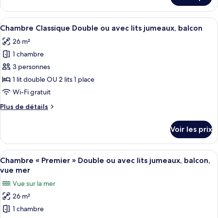
Double,
le
patio,
type
Afficher
Une chambre d’hôtel avec un grand lit
rez-
6
de
Chambre Classique Double ou avec lits jumeaux, balcon
toutes
de-
chambre
26 m²
Chambre
les
chaussée
Double,
1 chambre
photos
patio,
pour
3 personnes
rez-
ce
de-
1 lit double OU 2 lits 1 place
chaussée
type
Wi-Fi gratuit
de
Plus
Plus de détails
chambre :
de
Chambre
détails
Voir les prix
sur
Classique
le
Double
type
Afficher
Une chambre d’hôtel avec un grand lit, 
ou
7
de
Chambre « Premier » Double ou avec lits jumeaux, balcon,
toutes
avec
chambre
vue mer
Chambre
les
lits
Vue sur la mer
Classique
photos
jumeaux,
Double
26 m²
pour
balcon
ou
1 chambre
ce
avec