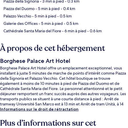
Piazza della Signoria
- 3 min à pied
- 0.3 km
Piazza del Duomo
- 5 min à pied
- 0.4 km
Palazzo Vecchio
- 5 min à pied
- 0.5 km
Galerie des Offices
- 5 min à pied
- 0.5 km
Cathédrale Santa Maria del Fiore
- 6 min à pied
- 0.6 km
À propos de cet hébergement
Borghese Palace Art Hotel
Borghese Palace Art Hotel offre un emplacement exceptionnel, vous
installant à juste 5 minutes de marche de points d'intérêt comme Piazza
della Signoria et Palazzo Vecchio. Cet hôtel boutique se trouve
également à moins de 10 minutes à pied de Piazza del Duomo et de
Cathédrale Santa Maria del Fiore. Le personnel attentionné et le petit
déjeuner remportent un franc succès auprès des autres voyageurs. Les
transports publics se situent à une courte distance à pied : Arrêt de
tramway Université San Marco est à 13 min et Arrêt de tram Unità, à 14
min.
Informations sur le droit de rétractation
Plus d’informations sur cet