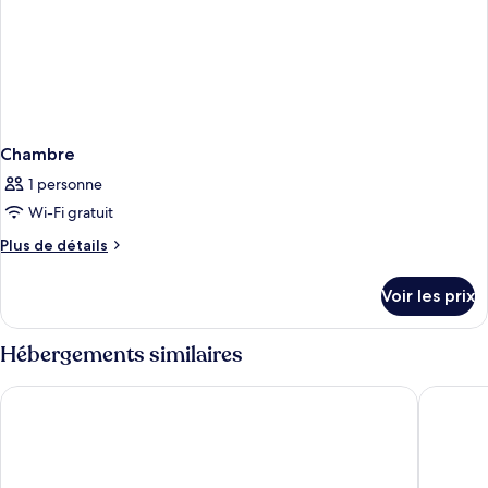
Chambre
1 personne
Wi-Fi gratuit
Plus
Plus de détails
de
détails
Voir les prix
sur
le
type
Hébergements similaires
de
chambre
Hotel Paris
Hotel La
Chambre