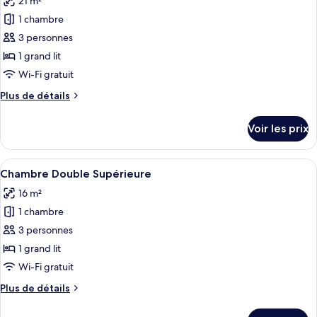
21 m²
Chambre
les
Simple
1 chambre
photos
Supérieure
pour
3 personnes
ce
1 grand lit
type
Wi-Fi gratuit
de
Plus
Plus de détails
chambre :
de
Chambre
détails
Voir les prix
sur
Double
le
Exécutive
type
Afficher
Une chambre d’hôtel avec un lit, une tê
7
de
Chambre Double Supérieure
toutes
chambre
16 m²
Chambre
les
Double
1 chambre
photos
Exécutive
pour
3 personnes
ce
1 grand lit
type
Wi-Fi gratuit
de
Plus
Plus de détails
chambre :
de
Chambre
détails