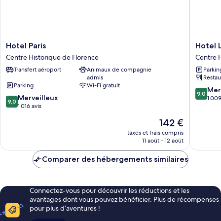
Hotel
Hotel
Hotel Paris
Hotel 
Paris
La
Centre Historique de Florence
Centre H
Centre
Scaletta
Transfert aéroport
Animaux de compagnie
Parkin
Historique
Al
admis
Restau
de
Ponte
Parking
Wi-Fi gratuit
Florence
Vecchio
9.0
Mer
9,0
9.0
Merveilleux
Centre
sur
1 009
9,0
sur
1 016 avis
Historiq
10,
10,
de
Merveill
Le
142 €
Merveilleux,
Florenc
1 009 av
nouveau
1 016 avis
taxes et frais compris
prix
11 août - 12 août
est
de
Comparer des hébergements similaires
142 €
Connectez-vous pour découvrir les réductions et les
avantages dont vous pouvez bénéficier. Plus de récompenses
pour plus d’aventures !