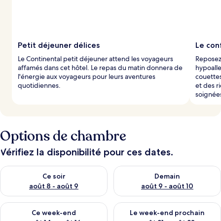
Petit déjeuner délices
Le con
Le Continental petit déjeuner attend les voyageurs
Reposez-
affamés dans cet hôtel. Le repas du matin donnera de
hypoalle
l'énergie aux voyageurs pour leurs aventures
couettes
quotidiennes.
et des 
soignée
Options de chambre
Vérifiez la disponibilité pour ces dates.
Vérifier la disponibilité pour ce soir août 8 - août 9
Vérifier la disponibilité pour 
Ce soir
Demain
août 8 - août 9
août 9 - août 10
Vérifier la disponibilité pour ce week-end août 14 - août 16
Vérifier la disponibilité pour
Ce week-end
Le week-end prochain