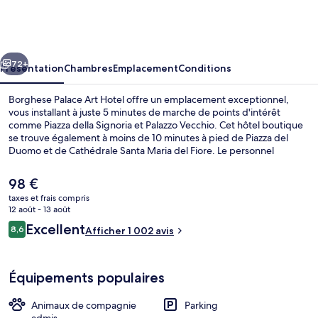
Palace
Art
Hotel
cédent
Suivant
72+
Présentation
Chambres
Emplacement
Conditions
Borghese Palace Art Hotel offre un emplacement exceptionnel,
vous installant à juste 5 minutes de marche de points d'intérêt
comme Piazza della Signoria et Palazzo Vecchio. Cet hôtel boutique
se trouve également à moins de 10 minutes à pied de Piazza del
Duomo et de Cathédrale Santa Maria del Fiore. Le personnel
attentionné et le petit déjeuner remportent un franc succès auprès
des autres voyageurs. Les transports publics se situent à une courte
Le
98 €
distance à pied : Arrêt de tramway Université San Marco est à 13 min
prix
taxes et frais compris
et Arrêt de tram Unità, à 14 min.
actuel
12 août - 13 août
Coin salon dans le hall
est
Avis
Excellent
8,6
Afficher 1 002 avis
de
8,6 sur 10
voyageurs
98 €.
Équipements populaires
Animaux de compagnie
Parking