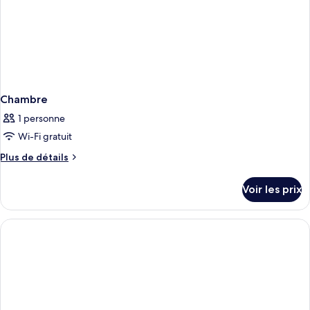
Chambre
1 personne
Wi-Fi gratuit
Plus
Plus de détails
de
détails
Voir les prix
sur
le
type
de
chambre
Chambre