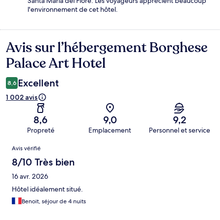
Santa Maria del Fiore. Les voyageurs apprécient beaucoup
l'environnement de cet hôtel.
Avis sur l’hébergement Borghese
Avis
Palace Art Hotel
Excellent
8,6
1 002 avis
8,6
9,0
9,2
Propreté
Emplacement
Personnel et service
Avis
Avis vérifié
8/10 Très bien
16 avr. 2026
Hôtel idéalement situé.
Benoit, séjour de 4 nuits