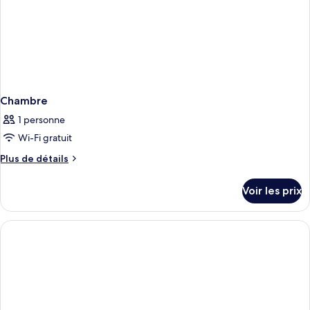
Chambre
1 personne
Wi-Fi gratuit
Plus
Plus de détails
de
détails
Voir les prix
sur
le
type
de
chambre
Chambre