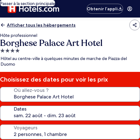
Passer à la section principale
Obtenir l’appli
Afficher tous les hébergements
Hôte professionnel
Borghese Palace Art Hotel
Hébergement
4.0 étoiles
Hôtel au centre-ville à quelques minutes de marche de Piazza del
Duomo
Choisissez des dates pour voir les prix
Où allez-vous ?
Dates
Voyageurs