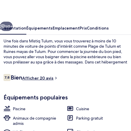
Tulum
cédent
Suivant
165+
Présentation
Équipements
Emplacement
Prix
Conditions
Une fois dans Mistiq Tulum, vous vous trouverez à moins de 10
minutes de voiture de points d'intérêt comme Plage de Tulum et
Ruines mayas de Tulum. Pour commencer la journée du bon pied,
vous pouvez aller vous baigner dans la piscine extérieure ou bien
vous prélasser au spa grâce à des massages. Dans cet hébergement
qui abrite une salle de fitness et une navette gratuite vers la plage,
vous êtes comme un coq en pâte. Les appartements condos
Avis
Bien
bénéficient en outre de petits plus pratiques comme un
7,8
Afficher 20 avis
7,8 sur 10
voyageurs
réfrigérateur et un micro-ondes.
Piscine extérieure, parasols de plage, 
Équipements populaires
Piscine
Cuisine
Animaux de compagnie
Parking gratuit
admis