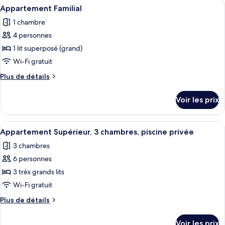
Afficher
Un lit superposé avec une tête de lit 
6
de
Appartement Familial
toutes
chambre
1 chambre
Appartement
les
Supérieur
4 personnes
photos
pour
1 lit superposé (grand)
ce
Wi-Fi gratuit
type
Plus
Plus de détails
de
de
chambre :
détails
Voir les prix
sur
Appartement
le
Familial
type
Afficher
Un salon moderne avec un canapé, un fa
10
de
Appartement Supérieur, 3 chambres, piscine privée
toutes
chambre
3 chambres
Appartement
les
Familial
6 personnes
photos
pour
3 très grands lits
ce
Wi-Fi gratuit
type
Plus
Plus de détails
de
de
chambre :
détails
Voir les prix