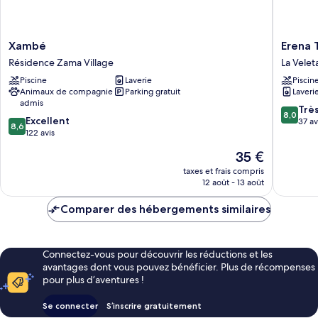
Xambé
Erena
Xambé
Erena 
Résidence
Tulum
Résidence Zama Village
La Velet
Zama
La
Piscine
Laverie
Piscin
Village
Veleta
Animaux de compagnie
Parking gratuit
Laveri
admis
8.0
Trè
8,0
8.6
Excellent
sur
37 av
8,6
sur
122 avis
10,
10,
Très
Le
35 €
Excellent,
bien,
nouveau
122 avis
taxes et frais compris
37 avis
prix
12 août - 13 août
est
de
Comparer des hébergements similaires
35 €
Connectez-vous pour découvrir les réductions et les
avantages dont vous pouvez bénéficier. Plus de récompenses
pour plus d’aventures !
Se connecter
S’inscrire gratuitement