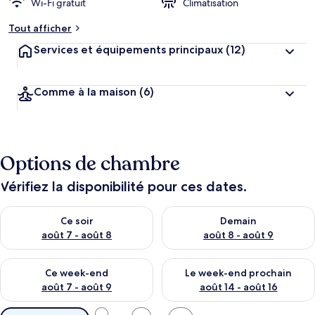
Wi-Fi gratuit
Climatisation
Tout afficher
Services et équipements principaux
(12)
Comme à la maison
(6)
Options de chambre
Vérifiez la disponibilité pour ces dates.
Vérifier la disponibilité pour ce soir août 7 - août 8
Vérifier la disponibilité pour 
Ce soir
Demain
août 7 - août 8
août 8 - août 9
Vérifier la disponibilité pour ce week-end août 7 - août 9
Vérifier la disponibilité pour 
Ce week-end
Le week-end prochain
août 7 - août 9
août 14 - août 16
Filtres