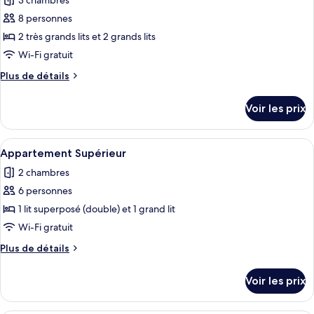
3 chambres
photos
pour
8 personnes
ce
2 très grands lits et 2 grands lits
type
Wi-Fi gratuit
de
Plus
Plus de détails
chambre :
de
Appartement
détails
Voir les prix
sur
Familial,
le
3
type
Afficher
Un lit superposé avec une tête de lit en
chambres,
8
de
Appartement Supérieur
toutes
piscine
chambre
2 chambres
Appartement
les
privée
Familial,
6 personnes
photos
3
pour
1 lit superposé (double) et 1 grand lit
chambres,
ce
piscine
Wi-Fi gratuit
privée
type
Plus
Plus de détails
de
de
chambre :
détails
Voir les prix
sur
Appartement
le
Supérieur
type