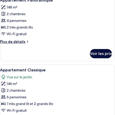
Appartement Panoramique
toutes
chambre
148 m²
Studio
les
Supérieur
2 chambres
photos
pour
4 personnes
ce
2 très grands lits
type
Wi-Fi gratuit
de
Plus
Plus de détails
chambre :
de
Appartement
détails
Voir les prix
sur
Panoramique
le
type
Afficher
Un salon moderne avec un canapé gris, 
22
de
Appartement Classique
toutes
chambre
Vue sur le jardin
Appartement
les
Panoramique
146 m²
photos
pour
2 chambres
ce
6 personnes
type
1 très grand lit et 2 grands lits
de
Wi-Fi gratuit
chambre :