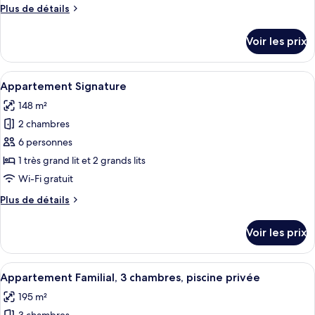
Plus
Plus de détails
Appartement
de
Classique
détails
Voir les prix
sur
le
type
Afficher
Un salon moderne avec un canapé, une 
18
de
Appartement Signature
toutes
chambre
148 m²
Appartement
les
Classique
2 chambres
photos
pour
6 personnes
ce
1 très grand lit et 2 grands lits
type
Wi-Fi gratuit
de
Plus
Plus de détails
chambre :
de
Appartement
détails
Voir les prix
sur
Signature
le
type
Afficher
Une cuisine moderne avec des meubles 
22
de
Appartement Familial, 3 chambres, piscine privée
toutes
chambre
195 m²
Appartement
les
Signature