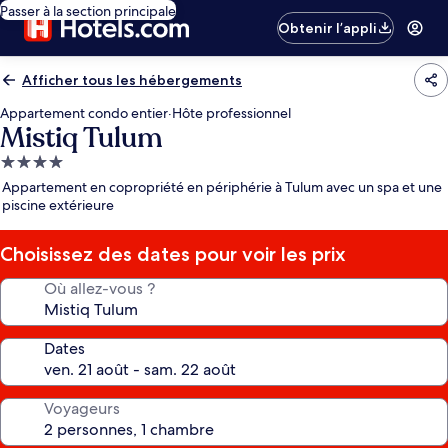
Passer à la section principale
Obtenir l’appli
Afficher tous les hébergements
Appartement condo entier
·
Hôte professionnel
Mistiq Tulum
Hébergement
4.0 étoiles
Appartement en copropriété en périphérie à Tulum avec un spa et une
piscine extérieure
Choisissez des dates pour voir les prix
Où allez-vous ?
Dates
Voyageurs