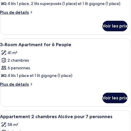
ce
pour
4 lits 1 place, 2 lits superposés (1 place) et 1 lit gigogne (1 place)
8
type
Plus
Plus de détails
personnes
de
de
chambre :
détails
Voir les prix
sur
Appartement
le
1
type
Afficher
Une cuisine aux tons jaunes, comprenan
chambre
1
de
3-Room Apartment for 6 People
toutes
chambre
Alcôve
41 m²
Appartement
les
pour
1
2 chambres
photos
5/6
chambre
pour
6 personnes
personnes
Alcôve
ce
pour
4 lits 1 place et 1 lit gigogne (1 place)
5/6
type
Plus
Plus de détails
personnes
de
de
chambre :
détails
Voir les prix
sur
3-
le
Room
type
Afficher
Une cuisine aux tons jaunes, comprenan
Apartment
1
de
Appartement 2 chambres Alcôve pour 7 personnes
toutes
chambre
for
58 m²
3-
les
6