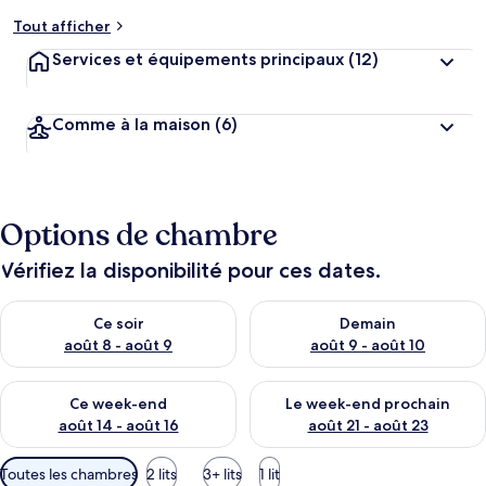
Tout afficher
Services et équipements principaux
(12)
Comme à la maison
(6)
Options de chambre
Vérifiez la disponibilité pour ces dates.
Vérifier la disponibilité pour ce soir août 8 - août 9
Vérifier la disponibilité pour 
Ce soir
Demain
août 8 - août 9
août 9 - août 10
Vérifier la disponibilité pour ce week-end août 14 - août 16
Vérifier la disponibilité pour
Ce week-end
Le week-end prochain
août 14 - août 16
août 21 - août 23
Filtres
Toutes les chambres
2 lits
3+ lits
1 lit