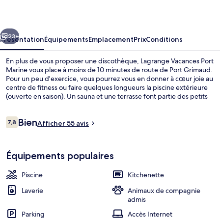
Port
Marine
cédent
Suivant
23+
Présentation
Équipements
Emplacement
Prix
Conditions
En plus de vous proposer une discothèque, Lagrange Vacances Port
Marine vous place à moins de 10 minutes de route de Port Grimaud.
Pour un peu d'exercice, vous pourrez vous en donner à cœur joie au
centre de fitness ou faire quelques longueurs la piscine extérieure
(ouverte en saison). Un sauna et une terrasse font partie des petits
plus offerts par cette résidence de style méditerranéen dont les
chambres profitent par ailleurs d'un réfrigérateur et d'un micro-
Avis
Bien
ondes. Que demander de plus ?
7,8
Afficher 55 avis
7,8 sur 10
voyageurs
Coin salon dans le hall
Équipements populaires
Piscine
Kitchenette
Laverie
Animaux de compagnie
admis
Parking
Accès Internet