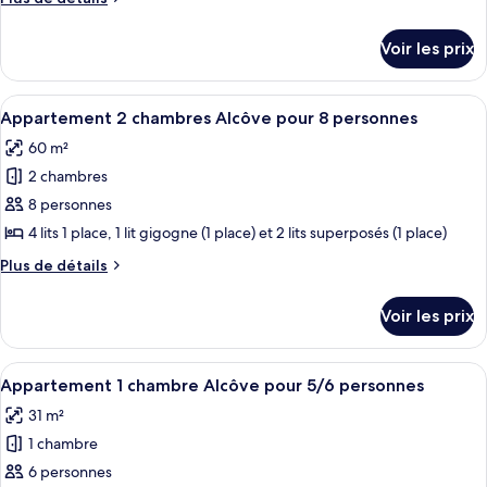
de
de
chambre :
détails
Voir les prix
sur
4-
le
Room
type
Afficher
Une cuisine aux tons jaunes, comprenan
Apartment
1
de
Appartement 2 chambres Alcôve pour 8 personnes
toutes
chambre
for
60 m²
4-
les
8
Room
2 chambres
photos
People
Apartment
pour
8 personnes
for
ce
8
4 lits 1 place, 1 lit gigogne (1 place) et 2 lits superposés (1 place)
People
type
Plus
Plus de détails
de
de
chambre :
détails
Voir les prix
sur
Appartement
le
2
type
Afficher
Une cuisine aux tons jaunes, comprenan
chambres
1
de
Appartement 1 chambre Alcôve pour 5/6 personnes
toutes
chambre
Alcôve
31 m²
Appartement
les
pour
2
1 chambre
photos
8
chambres
pour
6 personnes
personnes
Alcôve