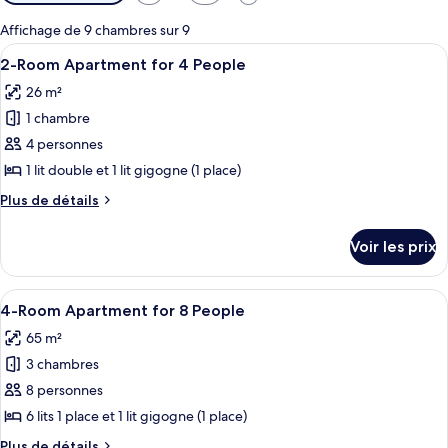
disponibles
pour
Affichage de 9 chambres sur 9
les
Afficher
Une cuisine aux tons jaunes, comprenan
1
2-Room Apartment for 4 People
chambres
toutes
26 m²
les
1 chambre
photos
pour
4 personnes
ce
1 lit double et 1 lit gigogne (1 place)
type
Plus
Plus de détails
de
de
chambre :
détails
Voir les prix
sur
2-
le
Room
type
Afficher
Une cuisine aux tons jaunes, comprenan
Apartment
1
de
4-Room Apartment for 8 People
toutes
chambre
for
65 m²
2-
les
4
Room
3 chambres
photos
People
Apartment
pour
8 personnes
for
ce
4
6 lits 1 place et 1 lit gigogne (1 place)
People
type
Plus
Plus de détails