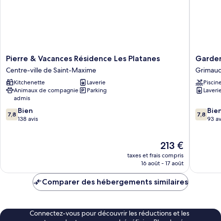
Pierre
Garden
Pierre & Vacances Résidence Les Platanes
Garden
&
&
Centre-ville de Saint-Maxime
Grimau
Vacances
City
Kitchenette
Laverie
Piscin
Résidence
Les
Animaux de compagnie
Parking
Laveri
Les
Bastides
admis
Platanes
de
7.8
7.8
Centre-
Bien
Grimau
Bie
7,8
7,8
sur
sur
ville
138 avis
Grimau
93 av
10,
10,
de
Bien,
Bien,
Saint-
Le
213 €
138 avis
93 avis
Maxime
nouveau
taxes et frais compris
prix
16 août - 17 août
est
de
Comparer des hébergements similaires
213 €
Connectez-vous pour découvrir les réductions et les