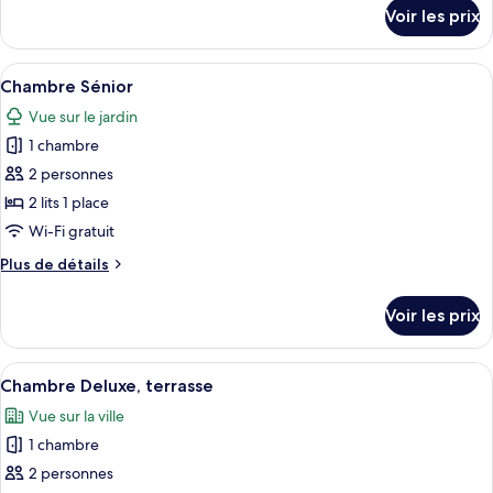
Chambre
détails
Voir les prix
sur
Confort
le
type
Afficher
Une chambre d’hôtel avec deux lits, un
10
de
Chambre Sénior
toutes
chambre
Vue sur le jardin
Chambre
les
Confort
1 chambre
photos
pour
2 personnes
ce
2 lits 1 place
type
Wi-Fi gratuit
de
Plus
Plus de détails
chambre :
de
Chambre
détails
Voir les prix
sur
Sénior
le
type
Afficher
Une chambre à coucher avec un lit, une
15
de
Chambre Deluxe, terrasse
toutes
chambre
Vue sur la ville
Chambre
les
Sénior
1 chambre
photos
pour
2 personnes