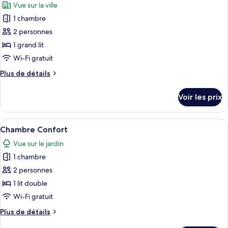
Vue sur la ville
Chambre
les
Supérieure
1 chambre
photos
pour
2 personnes
ce
1 grand lit
type
Wi-Fi gratuit
de
Plus
Plus de détails
chambre :
de
Chambre
détails
Voir les prix
sur
Design
le
type
Afficher
Une chambre à coucher bien rangée, av
7
de
Chambre Confort
toutes
chambre
Vue sur le jardin
Chambre
les
Design
1 chambre
photos
pour
2 personnes
ce
1 lit double
type
Wi-Fi gratuit
de
Plus
Plus de détails
chambre :
de