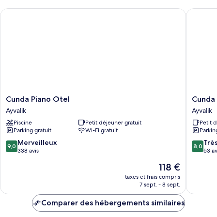
chambre
Cunda Piano Otel
Cunda Ez
Chambre
Deluxe,
balcon
Cunda
Cunda
Cunda Piano Otel
Cunda 
Piano
Ezer
Ayvalik
Ayvalik
Otel
Otel
Piscine
Petit déjeuner gratuit
Petit 
Ayvalik
Ayvalik
Parking gratuit
Wi-Fi gratuit
Parkin
9.0
8.0
Merveilleux
Trè
9,0
8,0
sur
sur
338 avis
53 av
10,
10,
Le
118 €
Merveilleux,
Très
nouveau
338 avis
bien,
taxes et frais compris
prix
7 sept. - 8 sept.
53 avis
est
de
Comparer des hébergements similaires
118 €