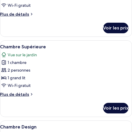
Wi-Fi gratuit
photos
pour
Plus
Plus de détails
de
ce
détails
type
Voir les prix
sur
de
le
chambre :
type
Afficher
Une chambre à coucher comprenant un l
11
de
Chambre
Chambre Supérieure
toutes
chambre
Vue sur le jardin
Chambre
les
1 chambre
photos
pour
2 personnes
ce
1 grand lit
type
Wi-Fi gratuit
de
Plus
Plus de détails
chambre :
de
Chambre
détails
Voir les prix
sur
Supérieure
le
type
Afficher
Une chambre moderne avec un grand lit
11
de
Chambre Design
toutes
chambre