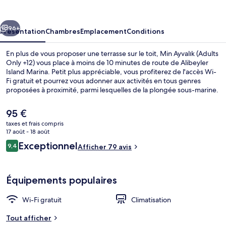
(Adults
Only
cédent
Suivant
+12)
96+
Présentation
Chambres
Emplacement
Conditions
En plus de vous proposer une terrasse sur le toit, Min Ayvalık (Adults
Only +12) vous place à moins de 10 minutes de route de Alibeyler
Island Marina. Petit plus appréciable, vous profiterez de l'accès Wi-
Fi gratuit et pourrez vous adonner aux activités en tous genres
proposées à proximité, parmi lesquelles de la plongée sous-marine.
En voiture depuis cet hôtel il ne vous faudra pas longtemps pour
accéder à Plage de Sarimsakli.
Le
95 €
prix
taxes et frais compris
actuel
17 août - 18 août
Chambre Design | Vue de la chambre
est
Avis
Exceptionnel
9,4
Afficher 79 avis
de
9,4 sur 10
voyageurs
95 €.
Équipements populaires
Wi-Fi gratuit
Climatisation
Tout afficher