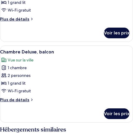
ce
1 grand lit
type
Wi-Fi gratuit
de
Plus
Plus de détails
chambre :
de
Chambre
détails
Voir les prix
sur
Deluxe,
le
terrasse
type
Afficher
Une chambre à coucher comprenant un l
8
de
Chambre Deluxe, balcon
toutes
chambre
Vue sur la ville
Chambre
les
Deluxe,
1 chambre
photos
terrasse
pour
2 personnes
ce
1 grand lit
type
Wi-Fi gratuit
de
Plus
Plus de détails
chambre :
de
Chambre
détails
Voir les prix
sur
Deluxe,
le
balcon
type
Hébergements similaires
de