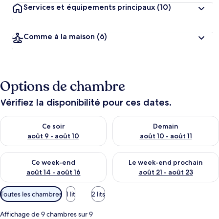
Services et équipements principaux
(10)
Comme à la maison
(6)
Options de chambre
Vérifiez la disponibilité pour ces dates.
Vérifier la disponibilité pour ce soir août 9 - août 10
Vérifier la disponibilité pour 
Ce soir
Demain
août 9 - août 10
août 10 - août 11
Vérifier la disponibilité pour ce week-end août 14 - août 16
Vérifier la disponibilité pour
Ce week-end
Le week-end prochain
août 14 - août 16
août 21 - août 23
Filtres
Toutes les chambres
1 lit
2 lits
disponibles
pour
Affichage de 9 chambres sur 9