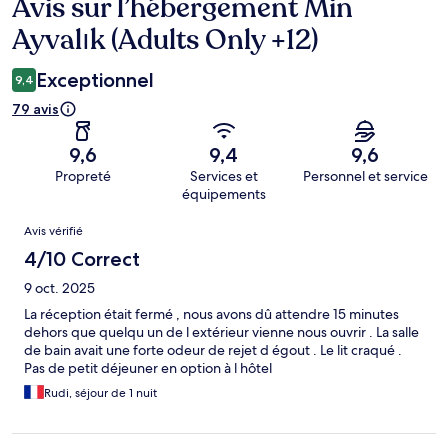
Avis sur l’hébergement Min
Avis
Ayvalık (Adults Only +12)
Exceptionnel
9,4
79 avis
9,6
9,4
9,6
Propreté
Services et
Personnel et service
équipements
Avis
Avis vérifié
4/10 Correct
9 oct. 2025
La réception était fermé , nous avons dû attendre 15 minutes
dehors que quelqu un de l extérieur vienne nous ouvrir . La salle
de bain avait une forte odeur de rejet d égout . Le lit craqué .
Pas de petit déjeuner en option à l hôtel
Rudi, séjour de 1 nuit