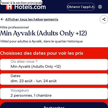
Passer à la section principale
Obtenir l’appli
Afficher tous les hébergements
Hôte professionnel
Min Ayvalık (Adults Only +12)
Hôtel pour adultes à Ayvalik, dans le quartier historique
Choisissez des dates pour voir les prix
Où allez-vous ?
Dates
Voyageurs
Rechercher