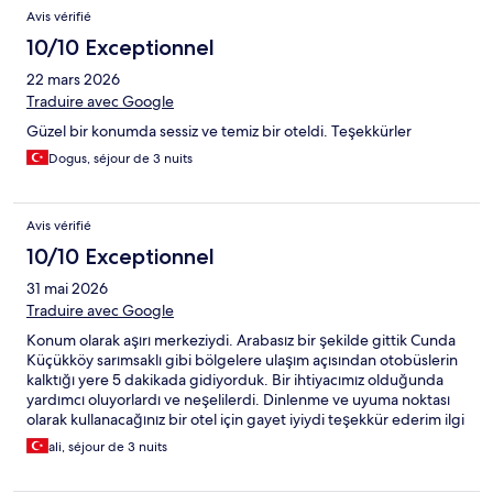
Avis vérifié
10/10 Exceptionnel
22 mars 2026
Traduire avec Google
Güzel bir konumda sessiz ve temiz bir oteldi. Teşekkürler
Dogus, séjour de 3 nuits
Avis vérifié
10/10 Exceptionnel
31 mai 2026
Traduire avec Google
Konum olarak aşırı merkeziydi. Arabasız bir şekilde gittik Cunda
Küçükköy sarımsaklı gibi bölgelere ulaşım açısından otobüslerin
kalktığı yere 5 dakikada gidiyorduk. Bir ihtiyacımız olduğunda
yardımcı oluyorlardı ve neşelilerdi. Dinlenme ve uyuma noktası
olarak kullanacağınız bir otel için gayet iyiydi teşekkür ederim ilgi
ve alakanız için
ali, séjour de 3 nuits