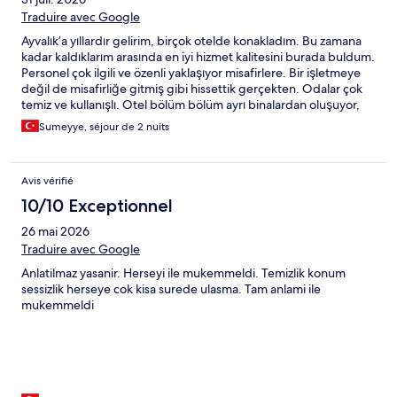
Traduire avec Google
Ayvalık’a yıllardır gelirim, birçok otelde konakladım. Bu zamana
kadar kaldıklarım arasında en iyi hizmet kalitesini burada buldum.
Personel çok ilgili ve özenli yaklaşıyor misafirlere. Bir işletmeye
değil de misafirliğe gitmiş gibi hissettik gerçekten. Odalar çok
temiz ve kullanışlı. Otel bölüm bölüm ayrı binalardan oluşuyor,
bizim odamız arka caddeye bakan bölümdeydi ve gürültü
Sumeyye, séjour de 2 nuits
problemi hiç yaşamadık. Otelin hemen yanında bir kahvaltıcı var,
sanırım aynı işletmeciye ait. Min’de konakladığınızda mutlaka
harika kahvaltılarını da denemenizi öneririm. Bir sonraki tatilimde
Avis vérifié
de hiç düşünmeden seçeceğim otel burası olacak.
10/10 Exceptionnel
26 mai 2026
Traduire avec Google
Anlatilmaz yasanir. Herseyi ile mukemmeldi. Temizlik konum
sessizlik herseye cok kisa surede ulasma. Tam anlami ile
mukemmeldi