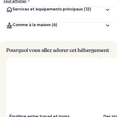
Tout afficher
Services et équipements principaux
(12)
Comme à la maison
(6)
Pourquoi vous allez adorer cet hébergement
Équilibre entre travail et loisirs
Des pl