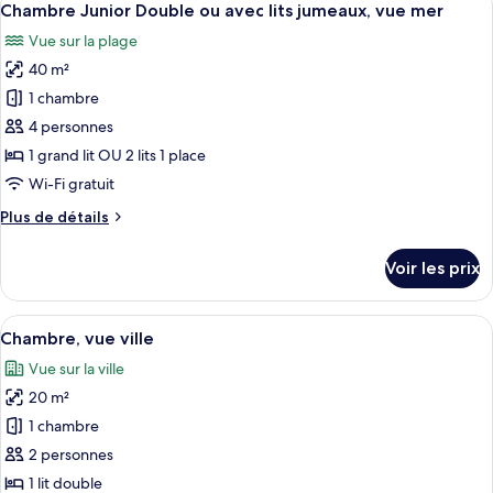
9
de
Chambre Junior Double ou avec lits jumeaux, vue mer
toutes
chambre
Vue sur la plage
Chambre
les
Supérieure,
40 m²
photos
vue
pour
1 chambre
mer
ce
4 personnes
type
1 grand lit OU 2 lits 1 place
de
Wi-Fi gratuit
chambre :
Plus
Plus de détails
Chambre
de
Junior
détails
Voir les prix
Double
sur
le
ou
type
Afficher
Une chambre d’hôtel avec un lit, un bu
avec
4
de
Chambre, vue ville
toutes
lits
chambre
Vue sur la ville
Chambre
les
jumeaux,
Junior
20 m²
photos
vue
Double
pour
mer
1 chambre
ou
ce
avec
2 personnes
lits
type
1 lit double
jumeaux,