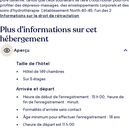
profiter des dépresso-massages, des enveloppements corporels et des
soins d'hydrothérapie. L'établissement North 40-45, l'un des 2
restaurants, sert le dîner. Parmi les autres avantages de cet hôtel de
Informations sur le droit de rétractation
luxe, on trouve une marina sur place, un bar / salon et un centre de
remise en forme, l'idéal pour des vacances sans soucis. Les autres
Plus d’informations sur cet
voyageurs ne disent que du bien en ce qui concerne le personnel
hébergement
attentionné.
Aperçu
Taille de l'hôtel
Hôtel de 149 chambres
Sur 5 étages
Arrivée et départ
Heure de début de l'enregistrement : 15 h 00 ; heure de
fin de l'enregistrement : minuit.
Formalités d'arrivée sans contact
Âge minimum pour effectuer l'enregistrement : 18 ans
L'heure de départ est 11 h 00