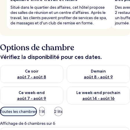
Situé dans le quartier des affaires, cet hôtel propose
Des aven
des salles de réunion et un centre d'affaires. Après le
2 restau
travail, les clients peuvent profiter de services de spa,
un buffe
de massages et d'un club de remise en forme.
journée 
Options de chambre
Vérifiez la disponibilité pour ces dates.
Vérifier la disponibilité pour ce soir août 7 - août 8
Vérifier la disponibilité pour 
Ce soir
Demain
août 7 - août 8
août 8 - août 9
Vérifier la disponibilité pour ce week-end août 7 - août 9
Vérifier la disponibilité pour 
Ce week-end
Le week-end prochain
août 7 - août 9
août 14 - août 16
Filtres
Toutes les chambres
1 lit
2 lits
disponibles
pour
Affichage de 6 chambres sur 6
les
Chambre Double Exécutive, vue mer | M