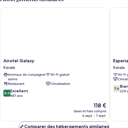
de
chambre
Airotel Galaxy
Esperia 
Chambre,
vue
mer
Airotel
Esperia
Airotel Galaxy
Esperi
Galaxy
Hotel
Kavala
Kavala
Kavala
Kavala
Animaux de compagnie
Wi-Fi gratuit
Wi-Fi 
admis
Climat
Restaurant
Climatisation
7.6
Bie
7,6
8.6
Excellent
sur
229 a
8,6
sur
887 avis
10,
10,
Bien,
Le
118 €
Excellent,
229 avis
nouveau
887 avis
taxes et frais compris
prix
6 sept. - 7 sept.
est
de
Comparer des hébergements similaires