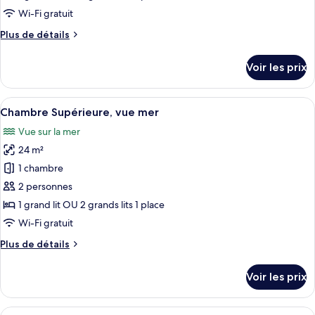
de
Wi-Fi gratuit
chambre :
Plus
Plus de détails
Chambre
de
Supérieure,
détails
Voir les prix
vue
sur
le
ville
type
Afficher
Chambre Supérieure, vue mer | Minibar
6
de
Chambre Supérieure, vue mer
toutes
chambre
Vue sur la mer
Chambre
les
Supérieure,
24 m²
photos
vue
pour
1 chambre
ville
ce
2 personnes
type
1 grand lit OU 2 grands lits 1 place
de
Wi-Fi gratuit
chambre :
Plus
Plus de détails
Chambre
de
Supérieure,
détails
Voir les prix
vue
sur
le
mer
type
Afficher
Chambre Junior Double ou avec lits ju