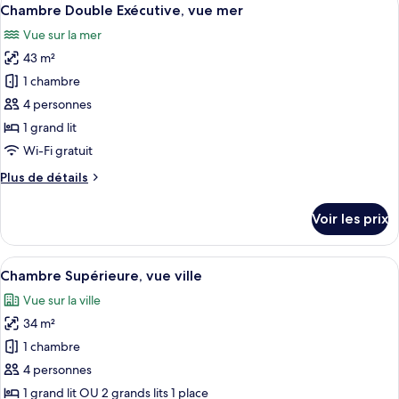
Afficher
9
Chambre Double Exécutive, vue mer
chambres
toutes
Vue sur la mer
les
43 m²
photos
pour
1 chambre
ce
4 personnes
type
1 grand lit
de
Wi-Fi gratuit
chambre :
Plus
Plus de détails
Chambre
de
Double
détails
Voir les prix
Exécutive,
sur
le
vue
type
Afficher
Une chambre d’hôtel avec un lit, un bur
mer
5
de
Chambre Supérieure, vue ville
toutes
chambre
Vue sur la ville
Chambre
les
Double
34 m²
photos
Exécutive,
pour
1 chambre
vue
ce
mer
4 personnes
type
1 grand lit OU 2 grands lits 1 place