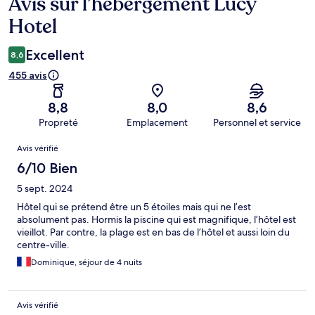
Avis sur l’hébergement Lucy
Avis
Hotel
Excellent
8,6
455 avis
8,8
8,0
8,6
Propreté
Emplacement
Personnel et service
Avis
Avis vérifié
6/10 Bien
5 sept. 2024
Hôtel qui se prétend être un 5 étoiles mais qui ne l’est
absolument pas. Hormis la piscine qui est magnifique, l’hôtel est
vieillot. Par contre, la plage est en bas de l’hôtel et aussi loin du
centre-ville.
Dominique, séjour de 4 nuits
Avis vérifié