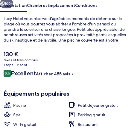
100+
Présentation
Chambres
Emplacement
Conditions
Lucy Hotel vous réserve d'agréables moments de détente sur la
plage où vous pourrez vous abriter à l'ombre d'un parasol ou
prendre le soleil sur une chaise longue. Petit plus appréciable, de
nombreuses activités sont proposées à proximité parmi lesquelles
du ski nautique et de la voile. Une piscine couverte est à votre
disposition pour des moments de pure détente, tandis que ceux
souhaitant se faire chouchouter pourront profiter des dépresso-
Le
130 €
massages, des enveloppements corporels et des soins
prix
taxes et frais compris
d'hydrothérapie. L'établissement North 40-45, l'un des 2
actuel
1 sept. - 2 sept.
restaurants, sert le dîner. Parmi les autres avantages de cet hôtel de
Bar (sur place)
est
Avis
luxe, on trouve une marina sur place, un bar / salon et un centre de
Excellent
8,6
Afficher 455 avis
de
8,6 sur 10
remise en forme, l'idéal pour des vacances sans soucis. Les autres
voyageurs
130 €.
voyageurs ne disent que du bien en ce qui concerne le personnel
attentionné.
Équipements populaires
Piscine
Petit déjeuner gratuit
Spa
Parking gratuit
Wi-Fi gratuit
Restaurant