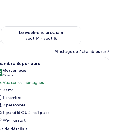
-end août 7 - août 9
Vérifier la disponibilité pour le week-end prochain août 14 - a
Le week-end prochain
août 14 - août 16
Affichage de 7 chambres sur 7
arbres et des montagnes.
 bureau, une chaise et un téléviseur.
fficher
Une chambre d’hôtel comprenant un lit, un bur
16
hambre Supérieure
outes
Merveilleux
s
2
9,2 sur 10
(32 avis)
32 avis
hotos
Vue sur les montagnes
our
27 m²
e
1 chambre
ype
2 personnes
e
1 grand lit OU 2 lits 1 place
hambre :
hambre
Wi-Fi gratuit
upérieure
us
us de détails