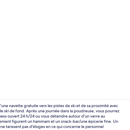
Hall
'une navette gratuite vers les pistes de ski et de sa proximité avec
et le ski de fond. Après une journée dans la poudreuse, vous pourrez
tness ouvert 24 h/24 ou vous détendre autour d'un verre au
Salle de rem
rgement figurent un hammam et un snack-bar/une épicerie fine. Un
 ne tarissent pas d'éloges en ce qui concerne le personnel