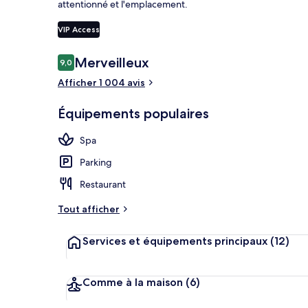
attentionné et l'emplacement.
VIP Access
Suite | Liter
Avis
Merveilleux
9,0
9,0 sur 10
voyageurs
Afficher 1 004 avis
Équipements populaires
Spa
Parking
Restaurant
Tout afficher
Services et équipements principaux
(12)
Comme à la maison
(6)