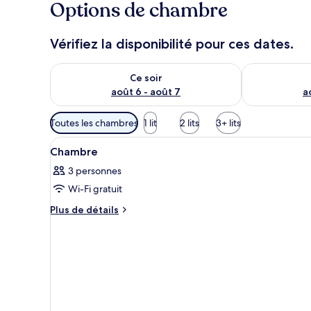
Options de chambre
Vérifiez la disponibilité pour ces dates.
Vérifier la disponibilité pour ce soir août 6 - août 7
Vérifier la di
Ce soir
août 6 - août 7
a
Filtres
Toutes les chambres
1 lit
2 lits
3+ lits
disponibles
Afficher
Une chambre d’hôtel avec deux 
pour
12
Chambre
toutes
les
3 personnes
les
chambres
Wi-Fi gratuit
photos
pour
Plus
Plus de détails
de
ce
détails
type
sur
de
le
chambre :
type
de
Chambre
chambre
Chambre