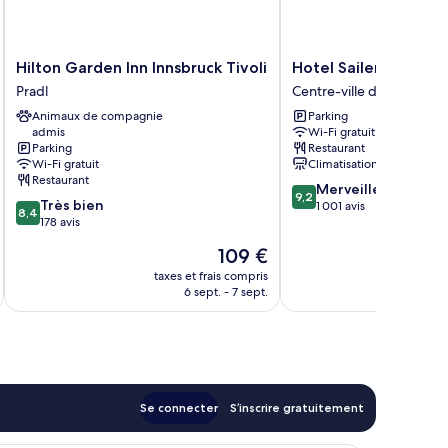
Hilton
Hotel
Hilton Garden Inn Innsbruck Tivoli
Hotel Sailer
Garden
Sailer
Pradl
Centre-ville d'Innsbruck
Inn
Centre-
Animaux de compagnie
Parking
Innsbruck
ville
admis
Wi-Fi gratuit
Tivoli
d'Innsbruck
Parking
Restaurant
Pradl
Wi-Fi gratuit
Climatisation
Restaurant
9.2
Merveilleux
9,2
8.4
Très bien
sur
1 001 avis
8,4
sur
178 avis
10,
10,
Merveilleux,
Le
109 €
Très
1 001 avis
nouveau
bien,
taxes et frais compris
tax
prix
6 sept. - 7 sept.
178 avis
est
de
109 €
Se connecter
S’inscrire gratuitement