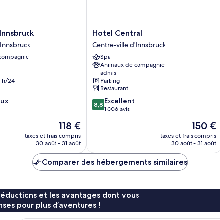
Hotel
Innsbruck
Hotel Central
Central
'Innsbruck
Centre-ville d'Innsbruck
Centre-
 compagnie
Spa
ville
Animaux de compagnie
d'Innsbruck
admis
 h/24
Parking
s
Restaurant
8.8
eux
Excellent
8,8
sur
1 006 avis
10,
Le
Le
118 €
150 €
Excellent,
nouveau
nouveau
1 006 avis
taxes et frais compris
taxes et frais compris
prix
prix
30 août - 31 août
30 août - 31 août
est
est
de
de
Comparer des hébergements similaires
118 €
150 €
réductions et les avantages dont vous
ses pour plus d’aventures !