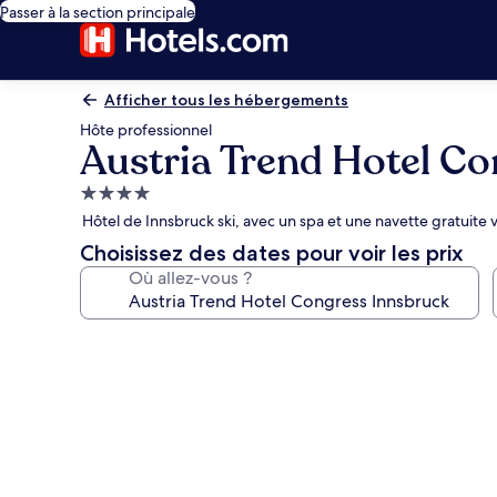
Passer à la section principale
Afficher tous les hébergements
Hôte professionnel
Austria Trend Hotel C
Hébergement
4.0 étoiles
Hôtel de Innsbruck ski, avec un spa et une navette gratuite ve
Choisissez des dates pour voir les prix
Où allez-vous ?
Galerie
photos
de
l’hébergement
Austria