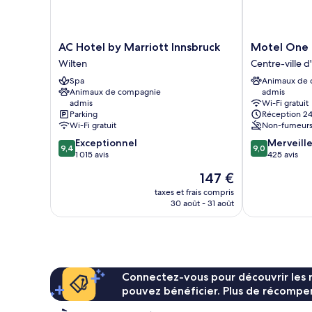
AC
Motel
AC Hotel by Marriott Innsbruck
Motel One 
Hotel
One
Wilten
Centre-ville d
by
Innsbruck
Spa
Animaux de
Marriott
Centre-
Animaux de compagnie
admis
Innsbruck
ville
admis
Wi-Fi gratuit
Wilten
d'Innsbruck
Parking
Réception 24
Wi-Fi gratuit
Non-fumeur
9.4
9.0
Exceptionnel
Merveill
9,4
9,0
sur
sur
1 015 avis
425 avis
10,
10,
Le
147 €
Exceptionnel,
Merveilleux,
nouveau
1 015 avis
425 avis
taxes et frais compris
prix
30 août - 31 août
est
de
147 €
Connectez-vous pour découvrir les 
pouvez bénéficier. Plus de récompen