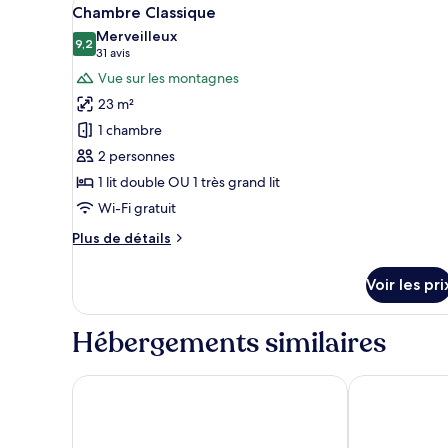
Afficher
7
Chambre Classique
toutes
Merveilleux
les
9,2
9,2 sur 10
(31 avis)
31 avis
photos
Vue sur les montagnes
pour
23 m²
ce
1 chambre
type
2 personnes
de
1 lit double OU 1 très grand lit
chambre :
Chambre
Wi-Fi gratuit
Classique
Plus
Plus de détails
de
détails
Voir les pri
sur
le
type
Hébergements similaires
de
chambre
Chambre
AC Hotel by Marriott Innsbruck
Motel One In
Classique