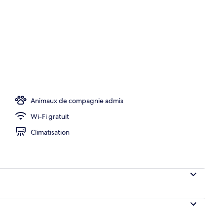
ie hypoallergénique, minibar, coffres-forts dans les chambres
Animaux de compagnie admis
Wi-Fi gratuit
Climatisation