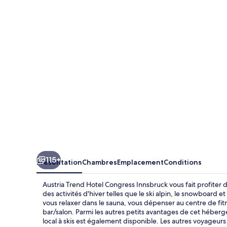
Trend
Hotel
Congress
Innsbruck
115+
Présentation
Chambres
Emplacement
Conditions
Austria Trend Hotel Congress Innsbruck vous fait profiter d
des activités d'hiver telles que le ski alpin, le snowboard 
vous relaxer dans le sauna, vous dépenser au centre de fi
bar/salon. Parmi les autres petits avantages de cet hébe
local à skis est également disponible. Les autres voyageurs