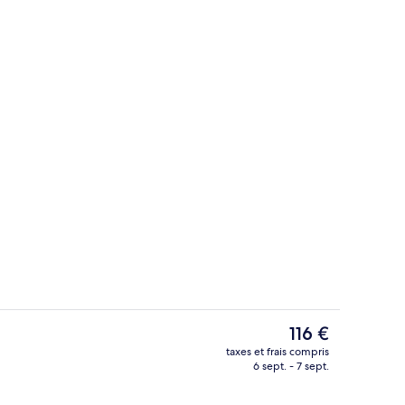
Bar (sur place)
Le
116 €
prix
taxes et frais compris
actuel
6 sept. - 7 sept.
ise en forme
Extérieur
est
de