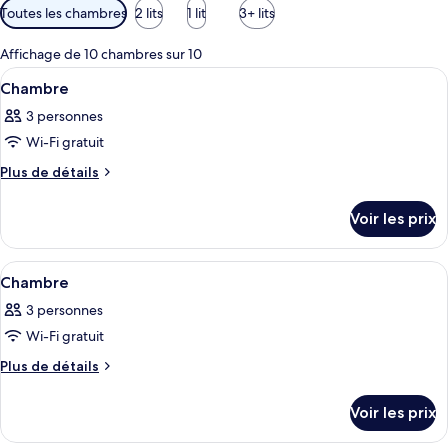
Filtres
Toutes les chambres
2 lits
1 lit
3+ lits
disponibles
pour
Affichage de 10 chambres sur 10
les
Afficher
Literie de qualité supérieure, coffres-
2
Chambre
chambres
toutes
3 personnes
les
Wi-Fi gratuit
photos
pour
Plus
Plus de détails
de
ce
détails
type
Voir les prix
sur
de
le
chambre :
type
Afficher
Literie de qualité supérieure, coffres-
1
de
Chambre
Chambre
toutes
chambre
3 personnes
Chambre
les
Wi-Fi gratuit
photos
pour
Plus
Plus de détails
de
ce
détails
type
Voir les prix
sur
de
le