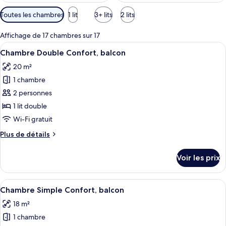
Filtres
Toutes les chambres
1 lit
3+ lits
2 lits
disponibles
pour
Affichage de 17 chambres sur 17
les
Afficher
Une chambre d’hôtel avec un lit, un bu
3
Chambre Double Confort, balcon
chambres
toutes
20 m²
les
1 chambre
photos
pour
2 personnes
ce
1 lit double
type
Wi-Fi gratuit
de
Plus
Plus de détails
chambre :
de
Chambre
détails
Voir les prix
sur
Double
le
Confort,
type
Afficher
Chambre Simple Confort, balcon | Liter
balcon
4
de
Chambre Simple Confort, balcon
toutes
chambre
18 m²
Chambre
les
Double
1 chambre
photos
Confort,