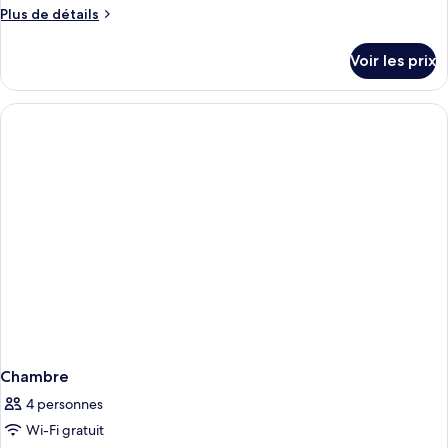
Plus
Plus de détails
de
détails
Voir les prix
sur
le
type
de
chambre
Chambre
Chambre
4 personnes
Wi-Fi gratuit