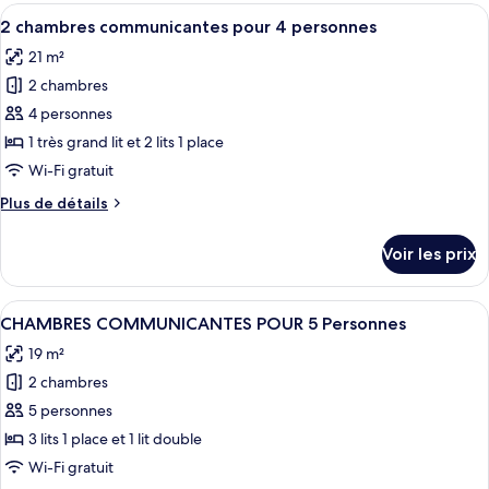
type
Afficher
Une chambre d’hôtel avec deux lits, un 
balcon
7
de
2 chambres communicantes pour 4 personnes
toutes
chambre
21 m²
Chambre
les
Double
2 chambres
photos
Supérieure,
pour
4 personnes
balcon
ce
1 très grand lit et 2 lits 1 place
type
Wi-Fi gratuit
de
Plus
Plus de détails
chambre :
de
2
détails
Voir les prix
sur
chambres
le
communicantes
type
Afficher
Une chambre d’hôtel avec deux lits, un
pour
4
de
CHAMBRES COMMUNICANTES POUR 5 Personnes
toutes
4
chambre
19 m²
2
les
personnes
chambres
2 chambres
photos
communicantes
pour
5 personnes
pour
ce
4
3 lits 1 place et 1 lit double
personnes
type
Wi-Fi gratuit
de