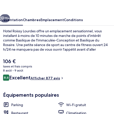
Lourdes
cédent
Suivant
75+
Présentation
Chambres
Emplacement
Conditions
Hotel Roissy Lourdes offre un emplacement sensationnel, vous
installant à moins de 10 minutes de marche de points d'intérêt
comme Basilique de l'Immaculée-Conception et Basilique du
Rosaire. Une petite séance de sport au centre de fitness ouvert 24
h/24 ne manquera pas de vous ouvrir l'appétit avant d'aller
déguster le petit déjeuner, le déjeuner ou le dîner à l'établissement
Le Carrousel. Parmi les avantages offerts par cet hébergement : un
Le
106 €
bar / salon, un snack-bar/une épicerie fine et une terrasse. Le
prix
taxes et frais compris
personnel attentionné et l'emplacement remportent un franc
actuel
8 août - 9 août
succès auprès des autres voyageurs.
CHAMBRE PMR | Literie de qualité supé
est
Avis
Excellent
8,6
Afficher 877 avis
de
8,6 sur 10
voyageurs
106 €.
Équipements populaires
Parking
Wi-Fi gratuit
Restaurant
Climatisation