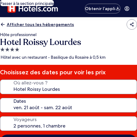
Passer à la section principale
Obtenir l’appli
Afficher tous les hébergements
Hôte professionnel
Hotel Roissy Lourdes
Hébergement
4.0 étoiles
Hôtel avec un restaurant - Basilique du Rosaire à 0,5 km
Choisissez des dates pour voir les prix
Où allez-vous ?
Dates
Voyageurs