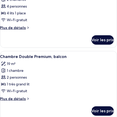
photos
pour
4 personnes
ce
4 lits 1 place
type
Wi-Fi gratuit
de
Plus
Plus de détails
chambre :
de
2
détails
Voir les prix
sur
chambres
le
communicantes
type
Afficher
Une chambre d’hôtel avec un grand lit,
pour
6
de
Chambre Double Premium, balcon
toutes
4
chambre
19 m²
2
les
personnes
chambres
1 chambre
photos
communicantes
pour
2 personnes
pour
ce
4
1 très grand lit
personnes
type
Wi-Fi gratuit
de
Plus
Plus de détails
chambre :
de
Chambre
détails
Voir les prix
sur
Double