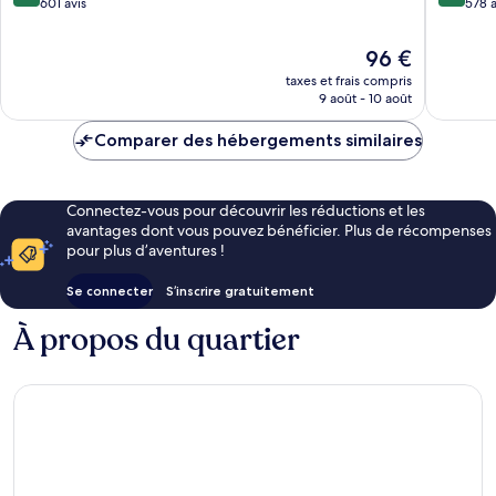
sur
sur
601 avis
578 a
10,
10,
Très
Merveill
Le
96 €
bien,
578 avis
nouveau
taxes et frais compris
601 avis
prix
9 août - 10 août
est
de
Comparer des hébergements similaires
96 €
Connectez-vous pour découvrir les réductions et les
avantages dont vous pouvez bénéficier. Plus de récompenses
pour plus d’aventures !
Se connecter
S’inscrire gratuitement
À propos du quartier