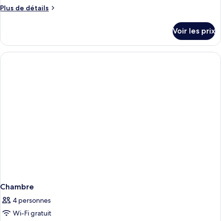
type
Plus
Plus de détails
de
de
chambre :
détails
Voir les prix
sur
Deluxe
le
Room
type
de
chambre
Deluxe
Room
Chambre
4 personnes
Wi-Fi gratuit