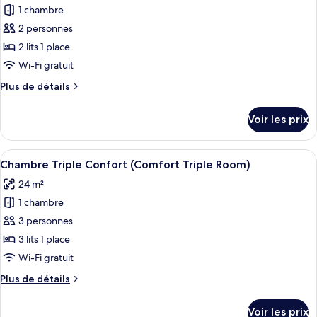
Confort
1 chambre
photos
avec
pour
2 personnes
lits
ce
jumeaux,
2 lits 1 place
balcon
type
Wi-Fi gratuit
de
Plus
Plus de détails
chambre :
de
Chambre
détails
Voir les prix
sur
Supérieure
le
avec
type
Afficher
Une chambre d’hôtel avec trois lits, un
lits
5
de
Chambre Triple Confort (Comfort Triple Room)
toutes
jumeaux,
chambre
24 m²
Chambre
les
balcon
Supérieure
1 chambre
photos
avec
pour
3 personnes
lits
ce
jumeaux,
3 lits 1 place
balcon
type
Wi-Fi gratuit
de
Plus
Plus de détails
chambre :
de
Chambre
détails
Voir les prix
sur