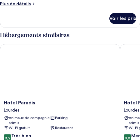
Plus
Plus de détails
de
détails
Voir les prix
sur
le
type
Hébergements similaires
de
chambre
Hotel Paradis
Hotel P
Chambre
Hotel
Hotel
Hotel Paradis
Hotel 
Paradis
Padoue
Lourdes
Lourdes
Lourdes
Lourdes
Animaux de compagnie
Parking
Anima
admis
admis
Wi-Fi gratuit
Restaurant
Wi-Fi 
8.2
9.0
Très bien
Mer
8,2
9,0