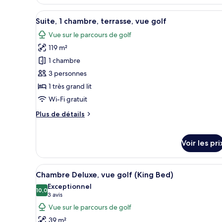
le
jardin
type
Afficher
Un salon moderne doté d’une gr
5
de
Suite, 1 chambre, terrasse, vue golf
toutes
chambre
Vue sur le parcours de golf
Suite
les
Junior,
119 m²
photos
terrasse,
pour
1 chambre
vue
ce
jardin
3 personnes
type
1 très grand lit
de
Wi-Fi gratuit
chambre :
Plus
Plus de détails
Suite,
de
1
détails
chambre,
sur
Voir les pri
le
terrasse,
type
vue
de
Afficher
Une chambre spacieuse avec un g
6
golf
Chambre Deluxe, vue golf (King Bed)
chambre
toutes
Suite,
Exceptionnel
les
10,0
1
10,0 sur 10
(3 avis)
3 avis
photos
chambre,
Vue sur le parcours de golf
terrasse,
pour
39 m²
vue