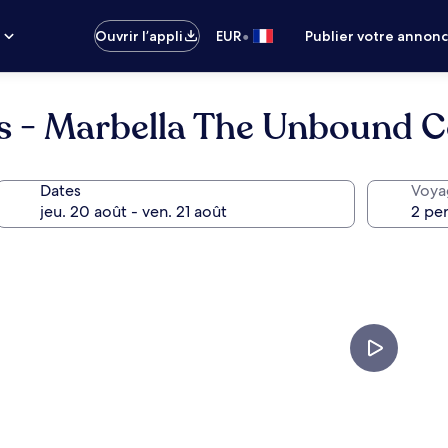
•
s
Ouvrir l’appli
EUR
Publier votre annon
 - Marbella The Unbound Co
Dates
Voya