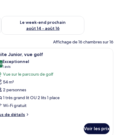
-end août 7 - août 9
Vérifier la disponibilité pour le week-end prochain août 14 - a
Le week-end prochain
août 14 - août 16
Affichage de 16 chambres sur 16
ne chaise et une table, ainsi qu’un coin cuisine avec un évier et des objets
 un balcon avec une table et des chaises, et un ventilateur de plafond.
fficher
Une chambre d’hôtel avec un grand lit, un bal
6
ite Junior, vue golf
outes
Exceptionnel
s
,0
10,0 sur 10
(1 avis)
1 avis
hotos
Vue sur le parcours de golf
our
54 m²
e
2 personnes
ype
1 très grand lit OU 2 lits 1 place
e
Wi-Fi gratuit
hambre :
uite
us
us de détails
unior,
e
tails
ue
Voir les prix
r
olf