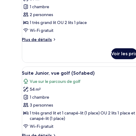
ce
golf
1 chambre
type
2 personnes
de
1 très grand lit OU 2 lits 1 place
chambre :
Chambre
Wi-Fi gratuit
Deluxe,
Plus
Plus de détails
vue
de
détails
golf
Voir les pri
sur
(King
le
Bed)
type
Afficher
Un salon moderne doté d’une gr
5
de
Suite Junior, vue golf (Sofabed)
toutes
chambre
Vue sur le parcours de golf
Chambre
les
Deluxe,
54 m²
photos
vue
pour
1 chambre
golf
ce
(King
3 personnes
Bed)
type
1 très grand lit et 1 canapé-lit (1 place) OU 2 lits 1 place et 
de
canapé-lit (1 place)
chambre :
Wi-Fi gratuit
Suite
Plus
Plus de détails