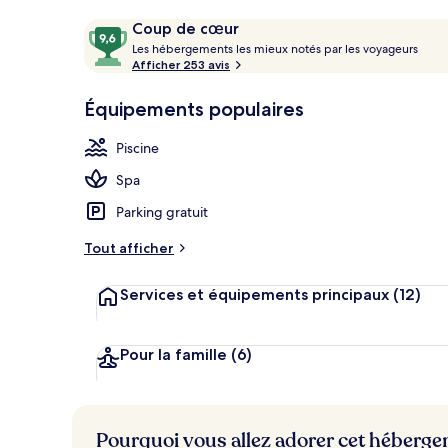
Extérieur
Avis
9,6
Coup de cœur
voyageurs
L
sur
Les hébergements les mieux notés par les voyageurs
e
Afficher 253 avis
10,
s
Coup
Équipements populaires
de
h
cœur
é
Piscine
b
e
Spa
r
g
Parking gratuit
e
m
Tout afficher
e
n
Services et équipements principaux
(12)
t
s
l
Pour la famille
(6)
e
s
m
Pourquoi vous allez adorer cet héberg
i