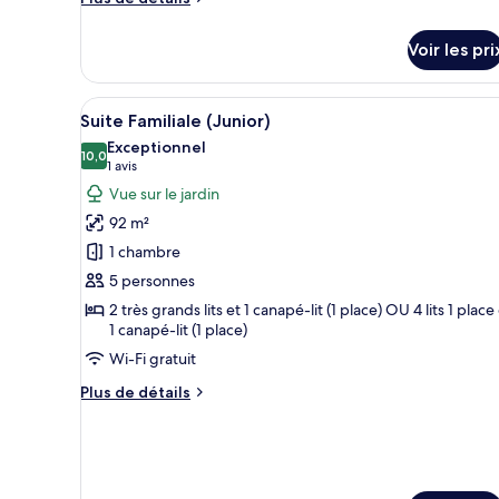
Junior,
de
vue
détails
Voir les pri
sur
golf
le
(Sofabed)
type
Afficher
Une chambre moderne avec un gr
6
de
Suite Familiale (Junior)
toutes
chambre
Exceptionnel
Suite
les
10,0
10,0 sur 10
(1 avis)
1 avis
Junior,
photos
Vue sur le jardin
vue
pour
golf
92 m²
ce
(Sofabed)
1 chambre
type
5 personnes
de
2 très grands lits et 1 canapé-lit (1 place) OU 4 lits 1 place
chambre :
1 canapé-lit (1 place)
Suite
Wi-Fi gratuit
Familiale
(Junior)
Plus
Plus de détails
de
détails
sur
le
type