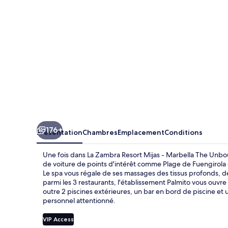
Mijas
-
Marbella
The
Unbound
Collection
By
Hyatt
176+
Présentation
Chambres
Emplacement
Conditions
Une fois dans La Zambra Resort Mijas - Marbella The Unbou
de voiture de points d'intérêt comme Plage de Fuengirola 
Le spa vous régale de ses massages des tissus profonds, d
parmi les 3 restaurants, l'établissement Palmito vous ouvre 
outre 2 piscines extérieures, un bar en bord de piscine et
personnel attentionné.
VIP Access