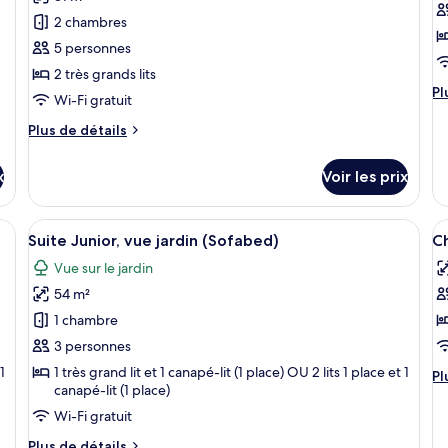
ce
c
2 chambres
type
t
5 personnes
de
d
2 très grands lits
chambre :
c
Pl
Pl
Family
P
Wi-Fi gratuit
d
Suite
P
dé
Plus
Plus de détails
(Signature)
(
su
de
le
détails
L
x
Voir les prix
ty
sur
Z
d
le
c
type
ande fenêtre, d’un canapé, d’une table basse et offrant une vue sur l’extéri
Afficher
Une chambre moderne avec un grand lit
A
Pe
6
de
Suite Junior, vue jardin (Sofabed)
Ch
toutes
t
Pa
chambre
Vue sur le jardin
(P
Family
les
le
La
Suite
54 m²
photos
p
Za
(Signature)
pour
p
1 chambre
ce
c
3 personnes
type
t
1
1 très grand lit et 1 canapé-lit (1 place) OU 2 lits 1 place et 1
Pl
Pl
de
d
canapé-lit (1 place)
d
chambre :
c
dé
Wi-Fi gratuit
su
Suite
C
Plus
Plus de détails
le