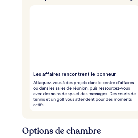
e
u
x
n
o
t
é
s
p
a
r
Les affaires rencontrent le bonheur
l
Attaquez-vous à des projets dans le centre d'affaires
e
ou dans les salles de réunion, puis ressourcez-vous
s
avec des soins de spa et des massages. Des courts de
tennis et un golf vous attendent pour des moments
v
actifs.
o
y
a
g
Options de chambre
e
u