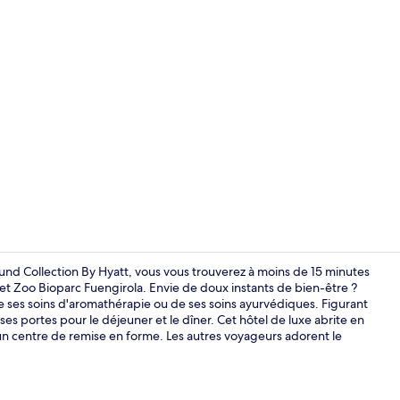
Vidéo de l’
nd Collection By Hyatt, vous vous trouverez à moins de 15 minutes
et Zoo Bioparc Fuengirola. Envie de doux instants de bien-être ?
e ses soins d'aromathérapie ou de ses soins ayurvédiques. Figurant
Extérieur
ses portes pour le déjeuner et le dîner. Cet hôtel de luxe abrite en
 un centre de remise en forme. Les autres voyageurs adorent le