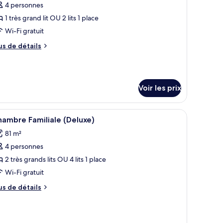
e
4 personnes
ype
1 très grand lit OU 2 lits 1 place
e
Wi-Fi gratuit
hambre :
us
us de détails
enthouse
e
anoramique
tails
Penthouse,
r
a
Voir les prix
pe
ambra)
e
hambre
eur.
, un ventilateur de plafond, une œuvre d’art murale et une petite table d’ap
fficher
Un balcon agrémenté de meubles en osier, une
nthouse
5
ambre Familiale (Deluxe)
outes
noramique
81 m²
enthouse,
s
4 personnes
hotos
mbra)
our
2 très grands lits OU 4 lits 1 place
e
Wi-Fi gratuit
ype
us
us de détails
e
e
hambre :
tails
r
hambre