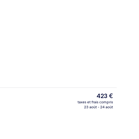
Bâtiment design
hébergement
Le
423 €
prix
taxes et frais compris
actuel
23 août - 24 août
Bâtiment design
est
de
423 €.