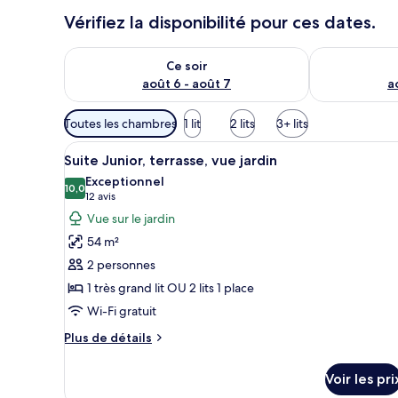
r
Vérifiez la disponibilité pour ces dates.
s
Vérifier la disponibilité pour ce soir août 6 - août 7
Vérifier la di
Ce soir
août 6 - août 7
a
Filtres
Toutes les chambres
1 lit
2 lits
3+ lits
disponibles
Afficher
Un salon moderne comprenant un
pour
6
Suite Junior, terrasse, vue jardin
toutes
les
Exceptionnel
les
10,0
chambres
10,0 sur 10
(12 avis)
12 avis
photos
Vue sur le jardin
pour
54 m²
ce
2 personnes
type
1 très grand lit OU 2 lits 1 place
de
Wi-Fi gratuit
chambre :
Suite
Plus
Plus de détails
Junior,
de
détails
terrasse,
Voir les pri
sur
vue