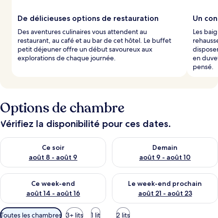
De délicieuses options de restauration
Un con
Des aventures culinaires vous attendent au
Les baig
restaurant, au café et au bar de cet hôtel. Le buffet
rehausse
petit déjeuner offre un début savoureux aux
disposen
explorations de chaque journée.
en duve
pensé.
Options de chambre
Vérifiez la disponibilité pour ces dates.
Vérifier la disponibilité pour ce soir août 8 - août 9
Vérifier la disponibilité pour 
Ce soir
Demain
août 8 - août 9
août 9 - août 10
Vérifier la disponibilité pour ce week-end août 14 - août 16
Vérifier la disponibilité pour
Ce week-end
Le week-end prochain
août 14 - août 16
août 21 - août 23
Filtres
Toutes les chambres
3+ lits
1 lit
2 lits