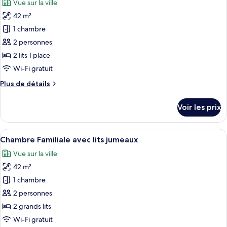
Vue sur la ville
Chambre
les
Affaires
42 m²
photos
avec
pour
1 chambre
lits
ce
jumeaux
2 personnes
type
2 lits 1 place
de
Wi-Fi gratuit
chambre :
Plus
Plus de détails
Chambre
de
Deluxe
détails
Voir les prix
avec
sur
le
lits
type
Afficher
Une chambre d’hôtel moderne avec un gr
jumeaux
5
de
Chambre Familiale avec lits jumeaux
toutes
chambre
Vue sur la ville
Chambre
les
Deluxe
42 m²
photos
avec
pour
1 chambre
lits
ce
jumeaux
2 personnes
type
2 grands lits
de
Wi-Fi gratuit