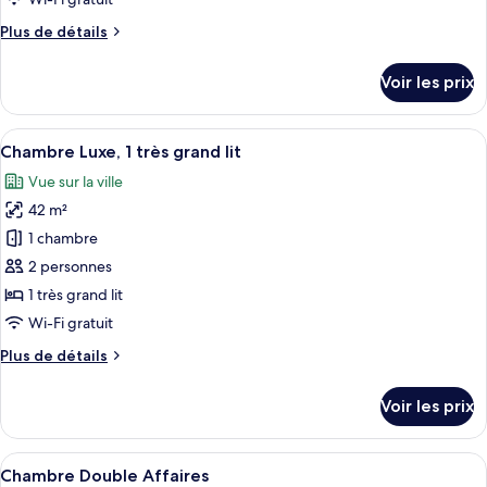
chambre :
Plus
Plus de détails
Chambre
de
Double
détails
Voir les prix
Deluxe
sur
le
type
Afficher
Une chambre d’hôtel moderne dotée d’un
7
de
Chambre Luxe, 1 très grand lit
toutes
chambre
Vue sur la ville
Chambre
les
Double
42 m²
photos
Deluxe
pour
1 chambre
ce
2 personnes
type
1 très grand lit
de
Wi-Fi gratuit
chambre :
Plus
Plus de détails
Chambre
de
Luxe,
détails
Voir les prix
1
sur
le
très
type
Afficher
Une chambre d’hôtel avec un grand lit
grand
6
de
Chambre Double Affaires