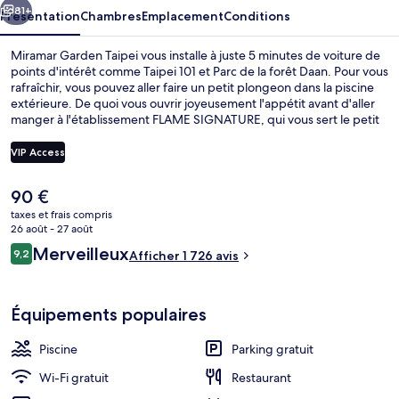
81+
Présentation
Chambres
Emplacement
Conditions
Miramar Garden Taipei vous installe à juste 5 minutes de voiture de
points d'intérêt comme Taipei 101 et Parc de la forêt Daan. Pour vous
rafraîchir, vous pouvez aller faire un petit plongeon dans la piscine
extérieure. De quoi vous ouvrir joyeusement l'appétit avant d'aller
manger à l'établissement FLAME SIGNATURE, qui vous sert le petit
déjeuner, le déjeuner et le dîner. Cet hôtel de luxe vous offre en
outre un bar / salon, un centre de remise en forme et une salle de
VIP Access
fitness. Le personnel attentionné et la présentation générale
remportent un vif succès auprès des autres voyageurs.
Le
90 €
L'hébergement se situe à une très courte distance à pied des
Piscine extérieure, parasols de plage, 
prix
transports publics : Station de métro Zhongziao Xinsheng se trouve
taxes et frais compris
actuel
26 août - 27 août
à 8 min et Station Zhongxiao Fuxing, à 13 min.
est
Avis
Merveilleux
9,2
Afficher 1 726 avis
de
9,2 sur 10
voyageurs
90 €.
Équipements populaires
Piscine
Parking gratuit
Wi-Fi gratuit
Restaurant