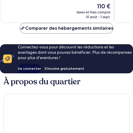
10,
10,
Le
110 €
Exceptionnel,
Excellen
nouveau
1 596 avis
1 937 avi
taxes et frais compris
prix
31 août - 1 sept.
est
de
Comparer des hébergements similaires
110 €
Connectez-vous pour découvrir les réductions et les
avantages dont vous pouvez bénéficier. Plus de récompenses
pour plus d’aventures !
Se connecter
S’inscrire gratuitement
À propos du quartier