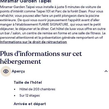
Miramar Garden Taipei
Miramar Garden Taipei vous installe à juste 5 minutes de voiture de
points d'intérêt comme Taipei 101 et Parc de la forêt Daan. Pour vous
rafraîchir, vous pouvez aller faire un petit plongeon dans la piscine
extérieure. De quoi vous ouvrir joyeusement l'appétit avant d'aller
manger à l'établissement FLAME SIGNATURE, qui vous sert le petit
déjeuner, le déjeuner et le dîner. Cet hôtel de luxe vous offre en outre
un bar / salon, un centre de remise en forme et une salle de fitness. Le
personnel attentionné et la présentation générale remportent un vif
succès auprès des autres voyageurs. L'hébergement se situe à une très
Informations sur le droit de rétractation
courte distance à pied des transports publics : Station de métro
Zhongziao Xinsheng se trouve à 8 min et Station Zhongxiao Fuxing, à 13
Plus d’informations sur cet
min.
hébergement
Aperçu
Taille de l'hôtel
Hôtel de 203 chambres
Sur 12 étages
Arrivée et départ