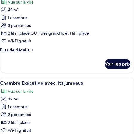
Room
Vue sur la ville
Deluxe
les
Double
42 m²
photos
Room
pour
1 chambre
ce
3 personnes
type
3 lits 1 place OU 1 très grand lit et 1 lit 1 place
de
Wi-Fi gratuit
chambre :
Plus
Plus de détails
Chambre
de
Triple
détails
Voir les prix
Deluxe
sur
le
type
Afficher
Une chambre d’hôtel avec deux lits, u
7
de
Chambre Exécutive avec lits jumeaux
toutes
chambre
Vue sur la ville
Chambre
les
Triple
42 m²
photos
Deluxe
pour
1 chambre
ce
2 personnes
type
2 lits 1 place
de
Wi-Fi gratuit