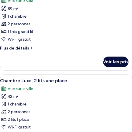
Vue sur la ville
Chambre
les
Triple
89 m²
photos
Familiale
pour
1 chambre
ce
2 personnes
type
1 très grand lit
de
Wi-Fi gratuit
chambre :
Plus
Plus de détails
Suite
de
Studio
détails
Voir les prix
«
sur
le
Premier
type
Afficher
Une chambre d’hôtel avec deux lits, u
»
8
de
Chambre Luxe, 2 lits une place
toutes
chambre
Vue sur la ville
Suite
les
Studio
42 m²
photos
«
pour
1 chambre
Premier
ce
»
2 personnes
type
2 lits 1 place
de
Wi-Fi gratuit
chambre :