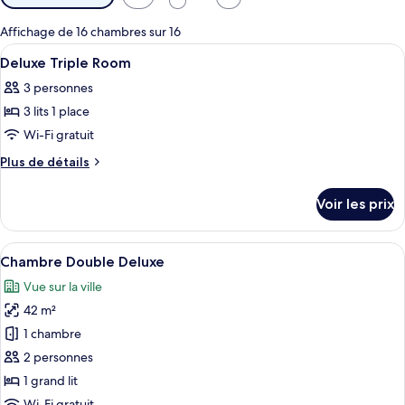
disponibles
pour
Affichage de 16 chambres sur 16
les
Afficher
Une chambre d’hôtel avec deux lits, un
5
Deluxe Triple Room
chambres
toutes
3 personnes
les
3 lits 1 place
photos
pour
Wi-Fi gratuit
ce
Plus
Plus de détails
type
de
détails
de
Voir les prix
sur
chambre :
le
Deluxe
type
Afficher
Une chambre d’hôtel avec un grand lit,
6
Triple
de
Chambre Double Deluxe
toutes
chambre
Room
Vue sur la ville
Deluxe
les
Triple
42 m²
photos
Room
pour
1 chambre
ce
2 personnes
type
1 grand lit
de
Wi-Fi gratuit