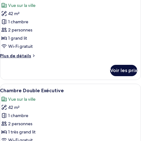
toutes
lit
chambre
Vue sur la ville
Chambre
les
Luxe,
42 m²
photos
1
pour
1 chambre
très
ce
grand
2 personnes
lit
type
1 grand lit
de
Wi-Fi gratuit
chambre :
Plus
Plus de détails
Chambre
de
Double
détails
Voir les prix
Affaires
sur
le
type
Afficher
Une chambre d’hôtel avec un grand lit
8
de
Chambre Double Exécutive
toutes
chambre
Vue sur la ville
Chambre
les
Double
42 m²
photos
Affaires
pour
1 chambre
ce
2 personnes
type
1 très grand lit
de
Wi-Fi gratuit