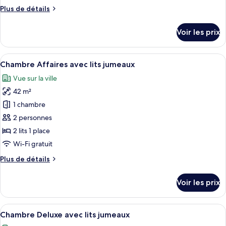
chambre :
Plus
Plus de détails
Chambre
de
Exécutive
détails
Voir les prix
avec
sur
le
lits
type
Afficher
Une chambre d’hôtel avec deux lits, un
jumeaux
6
de
Chambre Affaires avec lits jumeaux
toutes
chambre
Vue sur la ville
Chambre
les
Exécutive
42 m²
photos
avec
pour
1 chambre
lits
ce
jumeaux
2 personnes
type
2 lits 1 place
de
Wi-Fi gratuit
chambre :
Plus
Plus de détails
Chambre
de
Affaires
détails
Voir les prix
avec
sur
le
lits
type
Afficher
Une chambre d’hôtel avec deux lits, un
jumeaux
6
de
Chambre Deluxe avec lits jumeaux
toutes
chambre