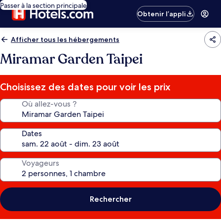
Passer à la section principale
Obtenir l’appli
Afficher tous les hébergements
Miramar Garden Taipei
Choisissez des dates pour voir les prix
Où allez-vous ?
Dates
Voyageurs
Rechercher