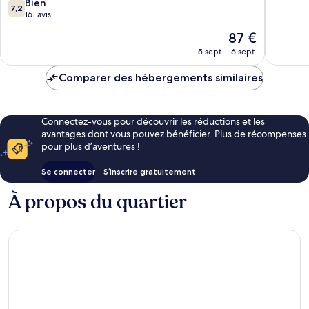
7.2
Bien
7,2
sur
161 avis
10,
Le
87 €
Bien,
nouveau
161 avis
5 sept. - 6 sept.
prix
est
Comparer des hébergements similaires
de
87 €
Connectez-vous pour découvrir les réductions et les
avantages dont vous pouvez bénéficier. Plus de récompenses
pour plus d’aventures !
Se connecter
S’inscrire gratuitement
À propos du quartier