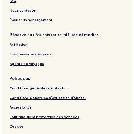
FAQ
t
e
h
o
i
o
e
s
H
i
t
v
H
s
Nous contacter
O
o
l
e
-
o
i
n
t
d
l
y
t
g
Évaluer un hébergement
l
e
B
-
a
e
n
y
l
l
b
f
l
Réservé aux fournisseurs, affiliés et médias
v
y
o
s
.
E
Affiliation
c
h
Promouvoir vos services
o
H
Agents de voyages
o
t
Politiques
e
l
Conditions générales d’utilisation
s
Conditions Générales d’Utilisation d’Abritel
Accessibilité
Politique sur la protection des données
Cookies