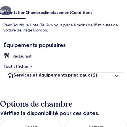
Tel
cédent
Suivant
Aviv
54+
Présentation
Chambres
Emplacement
Conditions
Peer Boutique Hotel Tel Aviv vous place à moins de 15 minutes de
voiture de Plage Gordon.
Équipements populaires
Restaurant
Tout afficher
Services et équipements principaux
(2)
Options de chambre
Vérifiez la disponibilité pour ces dates.
Vérifier la disponibilité pour ce soir août 7 - août 8
Vérifier la disponibilité pour 