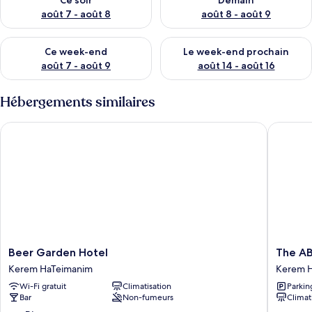
Ce soir
Demain
août 7 - août 8
août 8 - août 9
Vérifier la disponibilité pour ce week-end août 7 - août 9
Vérifier la disponibilité pour 
Ce week-end
Le week-end prochain
août 7 - août 9
août 14 - août 16
Hébergements similaires
Beer Garden Hotel
The ABY
Beer
The
Beer Garden Hotel
The AB
Garden
ABY
Kerem HaTeimanim
Kerem 
Hotel
Hotel
Wi-Fi gratuit
Climatisation
Parkin
Kerem
Kerem
Bar
Non-fumeurs
Climat
HaTeimanim
HaTeim