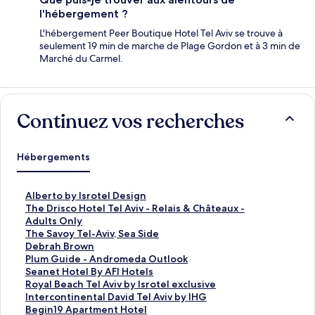
l'hébergement ?
L'hébergement Peer Boutique Hotel Tel Aviv se trouve à
seulement 19 min de marche de Plage Gordon et à 3 min de
Marché du Carmel.
Continuez vos recherches
Hébergements
L
Alberto by Isrotel Design
i
L
The Drisco Hotel Tel Aviv - Relais & Châteaux -
e
i
Adults Only
n
e
L
The Savoy Tel-Aviv, Sea Side
o
n
i
L
Debrah Brown
u
o
e
i
L
Plum Guide - Andromeda Outlook
v
u
n
e
i
L
Seanet Hotel By AFI Hotels
r
v
o
n
e
i
L
Royal Beach Tel Aviv by Isrotel exclusive
a
r
u
o
n
e
i
L
Intercontinental David Tel Aviv by IHG
n
a
v
u
o
n
e
i
L
Begin19 Apartment Hotel