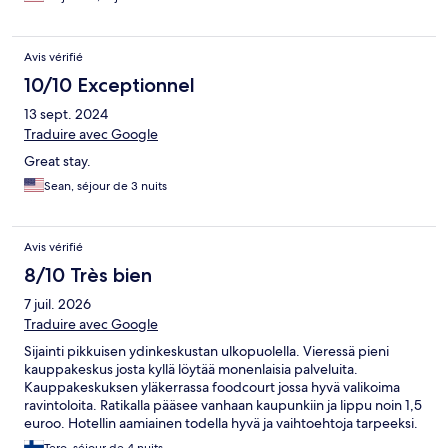
Avis vérifié
10/10 Exceptionnel
13 sept. 2024
Traduire avec Google
Great stay.
Sean, séjour de 3 nuits
Avis vérifié
8/10 Très bien
7 juil. 2026
Traduire avec Google
Sijainti pikkuisen ydinkeskustan ulkopuolella. Vieressä pieni
kauppakeskus josta kyllä löytää monenlaisia palveluita.
Kauppakeskuksen yläkerrassa foodcourt jossa hyvä valikoima
ravintoloita. Ratikalla pääsee vanhaan kaupunkiin ja lippu noin 1,5
euroo. Hotellin aamiainen todella hyvä ja vaihtoehtoja tarpeeksi.
Pieni kuntosali mutta hyvin sai jumpan tehtyä.
Tero, séjour de 4 nuits