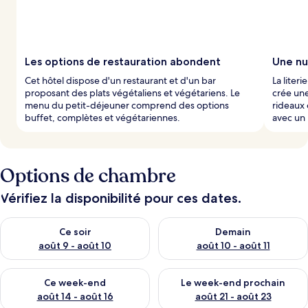
Les options de restauration abondent
Une nu
Cet hôtel dispose d'un restaurant et d'un bar
La liter
proposant des plats végétaliens et végétariens. Le
crée un
menu du petit-déjeuner comprend des options
rideaux 
buffet, complètes et végétariennes.
avec un 
Options de chambre
Vérifiez la disponibilité pour ces dates.
Vérifier la disponibilité pour ce soir août 9 - août 10
Vérifier la disponibilité pour 
Ce soir
Demain
août 9 - août 10
août 10 - août 11
Vérifier la disponibilité pour ce week-end août 14 - août 16
Vérifier la disponibilité pour
Ce week-end
Le week-end prochain
août 14 - août 16
août 21 - août 23