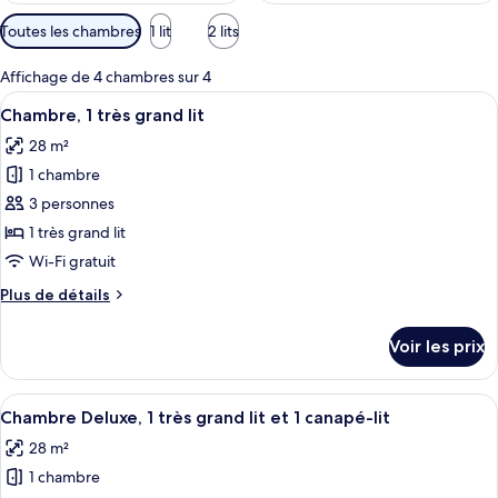
Filtres
Toutes les chambres
1 lit
2 lits
disponibles
pour
Affichage de 4 chambres sur 4
les
Afficher
Une chambre d’hôtel avec un grand lit,
4
Chambre, 1 très grand lit
chambres
toutes
28 m²
les
1 chambre
photos
pour
3 personnes
ce
1 très grand lit
type
Wi-Fi gratuit
de
Plus
Plus de détails
chambre :
de
Chambre,
détails
Voir les prix
sur
1
le
très
type
Afficher
Une chambre d’hôtel avec un grand lit,
grand
7
de
Chambre Deluxe, 1 très grand lit et 1 canapé-lit
toutes
lit
chambre
28 m²
Chambre,
les
1
1 chambre
photos
très