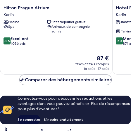
Hilton
Hotel
Hilton Prague Atrium
Hotel 
Prague
PULSE8
Karlín
Karlín
Atrium
Karlín
Piscine
Petit déjeuner gratuit
Transf
Karlín
Spa
Animaux de compagnie
admis
Parkin
8.6
9.0
Excellent
Mer
8,6
9,0
sur
sur
1 036 avis
874 a
10,
10,
Excellent,
Merveill
Le
87 €
1 036 avis
874 avis
nouveau
taxes et frais compris
prix
16 août - 17 août
est
de
Comparer des hébergements similaires
87 €
Connectez-vous pour découvrir les réductions et les
avantages dont vous pouvez bénéficier. Plus de récompenses
pour plus d’aventures !
Se connecter
S’inscrire gratuitement