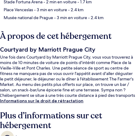
Stade Fortuna Arena
- 2 min en voiture
- 1.7 km
Place Venceslas
- 3 min en voiture
- 2.4 km
Musée national de Prague
- 3 min en voiture
- 2.4 km
À propos de cet hébergement
Courtyard by Marriott Prague City
Une fois dans Courtyard by Marriott Prague City, vous vous trouverez à
moins de 10 minutes de voiture de points d'intérêt comme Place de la
Vieille-Ville et Pont Charles. Une petite séance de sport au centre de
fitness ne manquera pas de vous ouvrir l'appétit avant d'aller déguster
le petit déjeuner, le déjeuner ou le dîner à l'établissement The Farmer's
Market. Au menu des petits plus offerts sur place, on trouve un bar /
salon, un snack-bar/une épicerie fine et une terrasse. Sympa non ?
L'hébergement se situe à une très courte distance à pied des transports
publics : Station de métro Flora se trouve à 4 min et Station de métro
Informations sur le droit de rétractation
Radhošťská, à 5 min.
Plus d’informations sur cet
hébergement