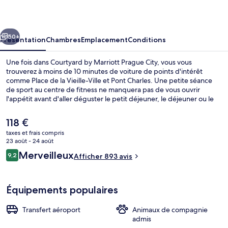
Marriott
Prague
cédent
Suivant
City
50+
Présentation
Chambres
Emplacement
Conditions
Une fois dans Courtyard by Marriott Prague City, vous vous
trouverez à moins de 10 minutes de voiture de points d'intérêt
comme Place de la Vieille-Ville et Pont Charles. Une petite séance
de sport au centre de fitness ne manquera pas de vous ouvrir
l'appétit avant d'aller déguster le petit déjeuner, le déjeuner ou le
dîner à l'établissement The Farmer's Market. Au menu des petits
plus offerts sur place, on trouve un bar / salon, un snack-bar/une
Le
118 €
épicerie fine et une terrasse. Sympa non ? L'hébergement se situe à
prix
taxes et frais compris
une très courte distance à pied des transports publics : Station de
actuel
23 août - 24 août
métro Flora se trouve à 4 min et Station de métro Radhošťská, à 5
Extérieur
est
Avis
min.
Merveilleux
9,2
Afficher 893 avis
de
9,2 sur 10
voyageurs
118 €.
Équipements populaires
Transfert aéroport
Animaux de compagnie
admis