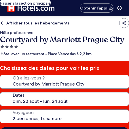
Passer à la section principale
Obtenir l’appli
Afficher tous les hébergements
Hôte professionnel
Courtyard by Marriott Prague City
Hébergement
4.0 étoiles
Hôtel avec un restaurant - Place Venceslas à 2,3 km
Choisissez des dates pour voir les prix
Où allez-vous ?
Dates
Voyageurs