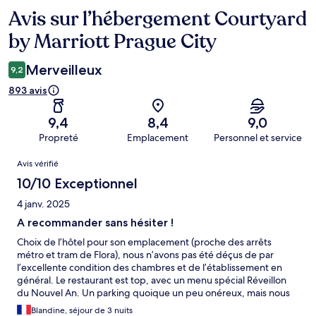
Avis sur l’hébergement Courtyard
Avis
by Marriott Prague City
Merveilleux
9,2
893 avis
9,4
8,4
9,0
Propreté
Emplacement
Personnel et service
Avis
Avis vérifié
10/10 Exceptionnel
4 janv. 2025
A recommander sans hésiter !
Choix de l’hôtel pour son emplacement (proche des arrêts
métro et tram de Flora), nous n’avons pas été déçus de par
l’excellente condition des chambres et de l’établissement en
général. Le restaurant est top, avec un menu spécial Réveillon
du Nouvel An. Un parking quoique un peu onéreux, mais nous
ne pouvons pas tout avoir…
Blandine, séjour de 3 nuits