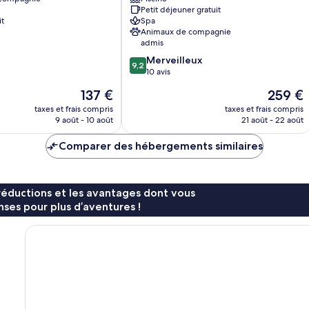
Petit déjeuner gratuit
it
Spa
Animaux de compagnie
admis
9.2
Merveilleux
9,2
sur
10 avis
10,
Le
Le
137 €
259 €
Merveilleux,
nouveau
nouveau
10 avis
taxes et frais compris
taxes et frais compris
prix
prix
9 août - 10 août
21 août - 22 août
est
est
de
de
Comparer des hébergements similaires
137 €
259 €
réductions et les avantages dont vous
ses pour plus d’aventures !