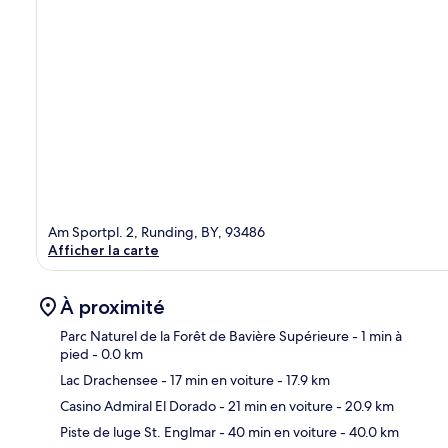
Am Sportpl. 2, Runding, BY, 93486
Afficher la carte
À proximité
Parc Naturel de la Forêt de Bavière Supérieure
- 1 min à
pied
- 0.0 km
Lac Drachensee
- 17 min en voiture
- 17.9 km
Car
Casino Admiral El Dorado
- 21 min en voiture
- 20.9 km
Piste de luge St. Englmar
- 40 min en voiture
- 40.0 km