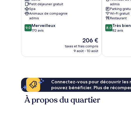
Petit déjeuner gratuit
admis
Spa
Parking gratu
Animaux de compagnie
Wi-Fi gratuit
admis
Restaurant
9.0
8.0
Merveilleux
Très bien
9,0
8,0
sur
sur
170 avis
82 avis
10,
10,
Le
206 €
Merveilleux,
Très
nouveau
170 avis
bien,
taxes et frais compris
prix
9 août - 10 août
82 avis
est
de
206 €
Connectez-vous pour découvrir les 
pouvez bénéficier. Plus de récompen
À propos du quartier