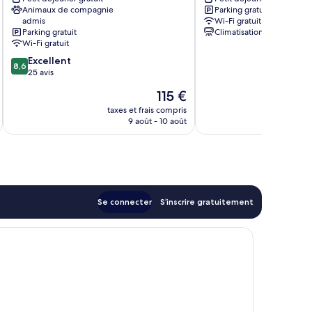
Cham
Brunnader
Animaux de compagnie
Parking gratuit
Bad
admis
Wi-Fi gratuit
Birnbach
Parking gratuit
Climatisation
Wi-Fi gratuit
8.6
Excellent
8,6
sur
25 avis
10,
Le
115 €
Excellent,
nouveau
25 avis
taxes et frais compris
tax
prix
9 août - 10 août
est
de
115 €
Se connecter
S’inscrire gratuitement