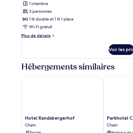
1 chambre
photos
pour
3 personnes
ce
1 lit double et 1 lit 1 place
type
Wi-Fi gratuit
de
Plus
Plus de détails
chambre :
de
Chambre
détails
Voir les pri
sur
Double
le
type
Hébergements similaires
de
chambre
Chambre
Hotel Randsbergerhof
Parkhotel Ch
Double
Hotel
Parkhotel
Hotel Randsbergerhof
Parkhotel 
Randsbergerhof
Cham
Cham
Cham
Cham
Cham
Piscine
Animaux de