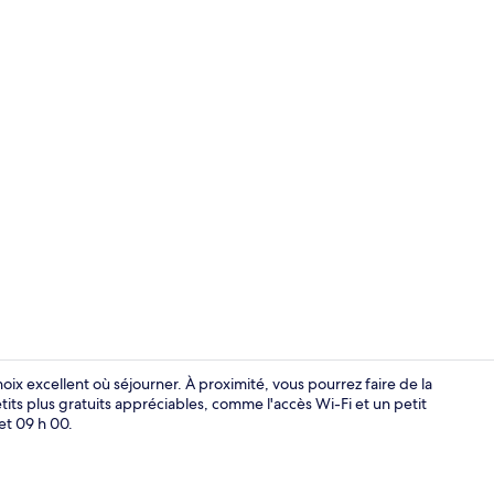
Intérieur
ix excellent où séjourner. À proximité, vous pourrez faire de la
its plus gratuits appréciables, comme l'accès Wi-Fi et un petit
et 09 h 00.
Façade de l