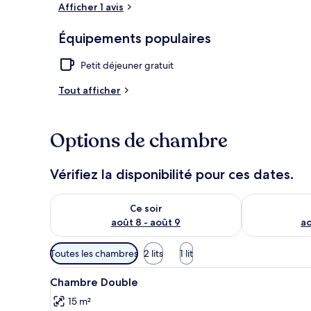
Afficher 1 avis
Équipements populaires
Terrasse/Pati
Petit déjeuner gratuit
Tout afficher
Options de chambre
Vérifiez la disponibilité pour ces dates.
Vérifier la disponibilité pour ce soir août 8 - août 9
Vérifier la di
Ce soir
août 8 - août 9
ao
Filtres
Toutes les chambres
2 lits
1 lit
disponibles
Afficher
Une chambre à coucher avec un l
pour
3
Chambre Double
toutes
les
15 m²
les
chambres