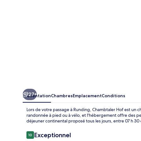
27+
Présentation
Chambres
Emplacement
Conditions
Lors de votre passage à Runding, Chambtaler Hof est un cho
randonnée à pied ou à vélo, et l'hébergement offre des pet
déjeuner continental proposé tous les jours, entre 07 h 30 
Avis
Exceptionnel
10
10 sur 10
voyageurs