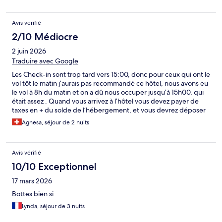
Avis vérifié
2/10 Médiocre
2 juin 2026
Traduire avec Google
Les Check-in sont trop tard vers 15:00, donc pour ceux qui ont le
vol tôt le matin j’aurais pas recommandé ce hôtel, nous avons eu
le vol à 8h du matin et on a dû nous occuper jusqu’à 15h00, qui
était assez . Quand vous arrivez à l’hôtel vous devez payer de
taxes en + du solde de l’hébergement, et vous devrez déposer
un dépôt de 150.- qui doit normalement être rendu à la fin de
Agnesa, séjour de 2 nuits
votre séjour
Avis vérifié
10/10 Exceptionnel
17 mars 2026
Bottes bien si
Lynda, séjour de 3 nuits