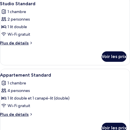
Afficher
9
de
Studio Standard
toutes
chambre
1 chambre
Chambre
les
Double
2 personnes
photos
Standard
pour
1 lit double
ce
Wi-Fi gratuit
type
Plus
Plus de détails
de
de
chambre :
détails
Voir les prix
sur
Studio
le
Standard
type
Afficher
Une chambre d’hôtel avec un lit, un ca
11
de
Appartement Standard
toutes
chambre
1 chambre
Studio
les
Standard
4 personnes
photos
pour
1 lit double et 1 canapé-lit (double)
ce
Wi-Fi gratuit
type
Plus
Plus de détails
de
de
chambre :
détails
Voir les prix
sur