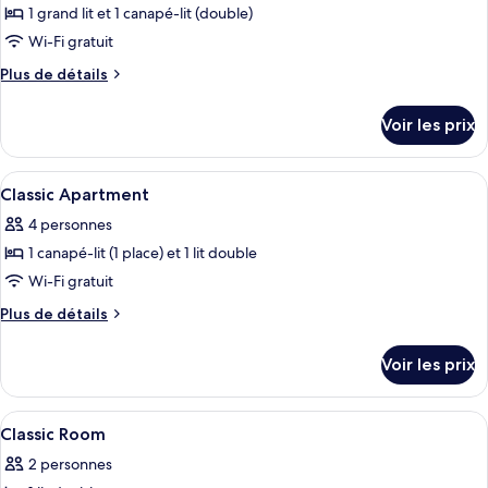
type
1 grand lit et 1 canapé-lit (double)
de
Wi-Fi gratuit
chambre :
Plus
Plus de détails
Appartement
de
Supérieur
détails
Voir les prix
sur
le
type
Afficher
Coffres-forts dans les chambres, bure
5
de
Classic Apartment
toutes
chambre
4 personnes
Appartement
les
Supérieur
1 canapé-lit (1 place) et 1 lit double
photos
pour
Wi-Fi gratuit
ce
Plus
Plus de détails
type
de
détails
de
Voir les prix
sur
chambre :
le
Classic
type
Afficher
Coffres-forts dans les chambres, bure
10
Apartment
de
Classic Room
toutes
chambre
2 personnes
Classic
les