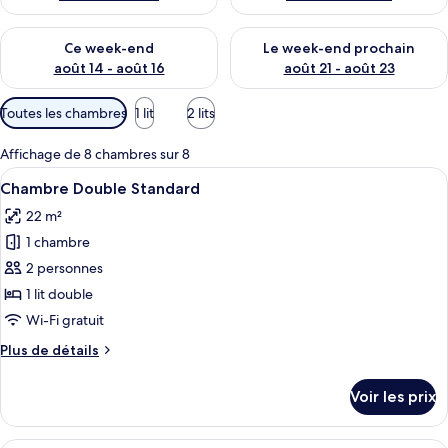
Vérifier la disponibilité pour ce week-end août 14 - août 16
Vérifier la disponibilité pour
Ce week-end
Le week-end prochain
août 14 - août 16
août 21 - août 23
Filtres
Toutes les chambres
1 lit
2 lits
disponibles
pour
Affichage de 8 chambres sur 8
les
Afficher
Une chambre d’hôtel moderne avec un g
6
Chambre Double Standard
chambres
toutes
22 m²
les
1 chambre
photos
pour
2 personnes
ce
1 lit double
type
Wi-Fi gratuit
de
Plus
Plus de détails
chambre :
de
Chambre
détails
Voir les prix
sur
Double
le
Standard
type
Une chambre d’hôtel avec un lit, une pe