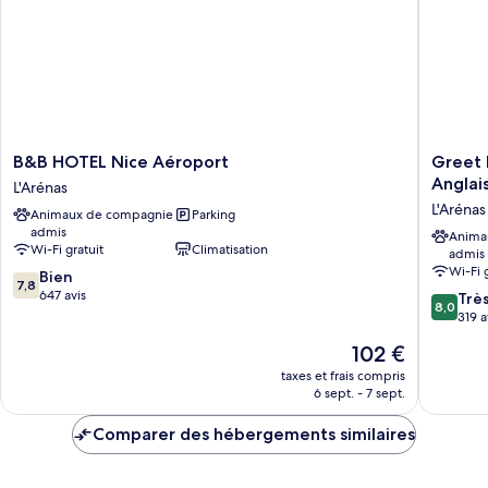
B&B
Greet
B&B HOTEL Nice Aéroport
Greet 
HOTEL
Hotel
Anglai
L'Arénas
Nice
Nice
L'Arénas
Animaux de compagnie
Parking
Aéroport
Aéropor
admis
L'Arénas
Promen
Anima
Wi-Fi gratuit
Climatisation
admis
des
Wi-Fi 
7.8
Bien
Anglais
7,8
sur
647 avis
L'Arénas
8.0
Trè
8,0
10,
sur
319 a
Bien,
10,
Le
102 €
647 avis
Très
nouveau
bien,
taxes et frais compris
prix
6 sept. - 7 sept.
319 avis
est
de
Comparer des hébergements similaires
102 €