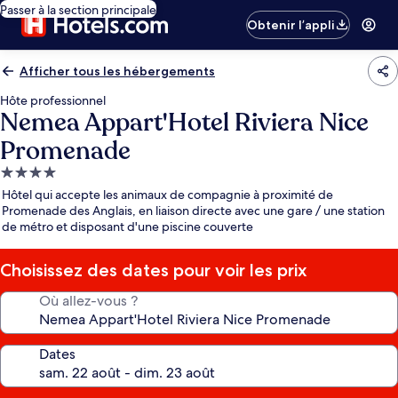
Passer à la section principale
Obtenir l’appli
Afficher tous les hébergements
Hôte professionnel
Nemea Appart'Hotel Riviera Nice
Promenade
Hébergement
4.0 étoiles
Hôtel qui accepte les animaux de compagnie à proximité de
Promenade des Anglais, en liaison directe avec une gare / une station
de métro et disposant d'une piscine couverte
Choisissez des dates pour voir les prix
Où allez-vous ?
Dates