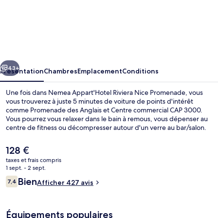
l’hébergement
Nemea
Appart'Hotel
Riviera
Nice
cédent
Suivant
Promenade
43+
Présentation
Chambres
Emplacement
Conditions
Une fois dans Nemea Appart'Hotel Riviera Nice Promenade, vous
vous trouverez à juste 5 minutes de voiture de points d'intérêt
comme Promenade des Anglais et Centre commercial CAP 3000.
Vous pourrez vous relaxer dans le bain à remous, vous dépenser au
centre de fitness ou décompresser autour d'un verre au bar/salon.
Parmi les avantages offerts par cet hébergement : une piscine
couverte, un sauna et une piscine extérieure en saison. Les
Le
128 €
transports publics se situent à une courte distance à pied : Arrêt de
prix
taxes et frais compris
tram Cassinsin / Kirchner est à 4 min et Arrêt de tram Parc Phœnix, à
actuel
1 sept. - 2 sept.
5 min.
Piscine couverte, piscine extérieure (o
est
Avis
Bien
7,4
Afficher 427 avis
de
7,4 sur 10
voyageurs
128 €.
Équipements populaires