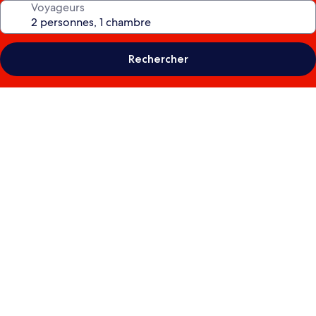
Voyageurs
Rechercher
Galerie
photos
de