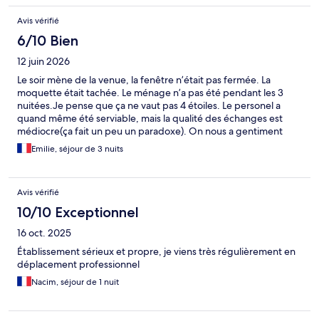
Avis vérifié
6/10 Bien
12 juin 2026
Le soir mène de la venue, la fenêtre n’était pas fermée. La
moquette était tachée. Le ménage n’a pas été pendant les 3
nuitées.Je pense que ça ne vaut pas 4 étoiles. Le personel a
quand même été serviable, mais la qualité des échanges est
médiocre(ça fait un peu un paradoxe). On nous a gentiment
proposé un dédommagement pour la gêne occasionné: le
Emilie, séjour de 3 nuits
déjeuner mais 18 € des produits dans des barquettes et des jus
de fruit dans des bouteilles achetées dans le commerce, ça ne
les valait pas. Heureusement que nous les avons pas payé. On
Avis vérifié
va quand même finir par quelque chose de positif :
l’emplacement de l’hôtel.
10/10 Exceptionnel
16 oct. 2025
Établissement sérieux et propre, je viens très régulièrement en
déplacement professionnel
Nacim, séjour de 1 nuit