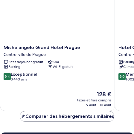
Double
Deluxe,
1
chambre,
balcon
Michelangelo
Hotel
Michelangelo Grand Hotel Prague
Hotel 
Grand
Caesar
Centre-ville de Prague
Centre-v
Hotel
Prague
Petit déjeuner gratuit
Spa
Parkin
Prague
Centre-
Parking
Wi-Fi gratuit
Climat
Centre-
ville
ville
de
9.4
9.0
Exceptionnel
Mer
9,4
9,0
de
Prague
sur
sur
3 440 avis
1 002
Prague
10,
10,
Exceptionnel,
Merveill
Le
128 €
3 440 avis
1 002 av
nouveau
taxes et frais compris
prix
9 août - 10 août
est
de
Comparer des hébergements similaires
128 €