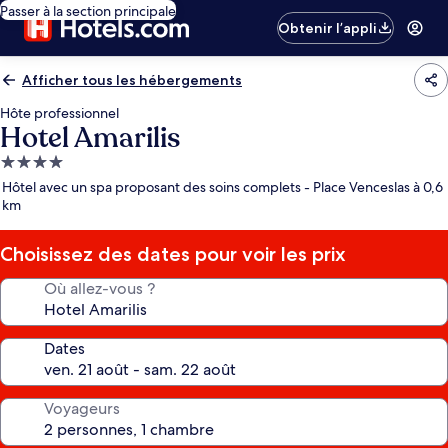
Passer à la section principale
Obtenir l’appli
Afficher tous les hébergements
Hôte professionnel
Hotel Amarilis
Hébergement
4.0 étoiles
Hôtel avec un spa proposant des soins complets - Place Venceslas à 0,6
km
Choisissez des dates pour voir les prix
Où allez-vous ?
Dates
Voyageurs