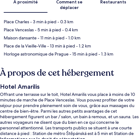
À proximité
Comment se
Restaurants
déplacer
Place Charles
- 3 min à pied
- 0.3 km
Place Venceslas
- 5 min à pied
- 0.4 km
Maison dansante
- 11 min à pied
- 1.0 km
Place de la Vieille-Ville
- 13 min à pied
- 1.2 km
Horloge astronomique de Prague
- 15 min à pied
- 1.3 km
À propos de cet hébergement
Hotel Amarilis
Offrant une terrasse sur le toit, Hotel Amarilis vous place à moins de 10
minutes de marche de Place Venceslas. Vous pouvez profiter de votre
séjour pour prendre pleinement soin de vous, grâce aux massages du
centre de bien-être. Parmi les autres petits avantages de cet
hébergement figurent un bar / salon, un bain à remous, et un sauna. Les
autres voyageurs ne disent que du bien en ce qui concerne le
personnel attentionné. Les transports publics se situent à une courte
distance à pied : Station de métro Štěpánská est à 5 min et Station de
métro Novoměstská radnice, à 6 min.
Informations sur le droit de rétractation