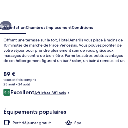
Amarilis
cédent
Suivant
70+
Présentation
Chambres
Emplacement
Conditions
Offrant une terrasse sur le toit, Hotel Amarilis vous place à moins de
10 minutes de marche de Place Venceslas. Vous pouvez profiter de
votre séjour pour prendre pleinement soin de vous, grâce aux
massages du centre de bien-être. Parmi les autres petits avantages
de cet hébergement figurent un bar / salon, un bain à remous, et un
sauna. Les autres voyageurs ne disent que du bien en ce qui
concerne le personnel attentionné. Les transports publics se situent
Le
89 €
à une courte distance à pied : Station de métro Štěpánská est à 5
prix
taxes et frais compris
min et Station de métro Novoměstská radnice, à 6 min.
actuel
23 août - 24 août
Terrasse/Patio
est
Avis
Excellent
8,8
Afficher 381 avis
de
8,8 sur 10
voyageurs
89 €.
Équipements populaires
Petit déjeuner gratuit
Spa