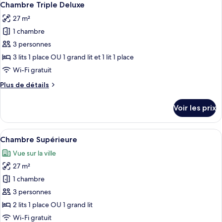
5
de
Chambre Triple Deluxe
toutes
chambre
27 m²
Chambre
les
Deluxe
1 chambre
photos
pour
3 personnes
ce
3 lits 1 place OU 1 grand lit et 1 lit 1 place
type
Wi-Fi gratuit
de
Plus
Plus de détails
chambre :
de
Chambre
détails
Voir les prix
sur
Triple
le
Deluxe
type
Afficher
Une chambre d’hôtel avec un lit, un c
7
de
Chambre Supérieure
toutes
chambre
Vue sur la ville
Chambre
les
Triple
27 m²
photos
Deluxe
pour
1 chambre
ce
3 personnes
type
2 lits 1 place OU 1 grand lit
de
Wi-Fi gratuit