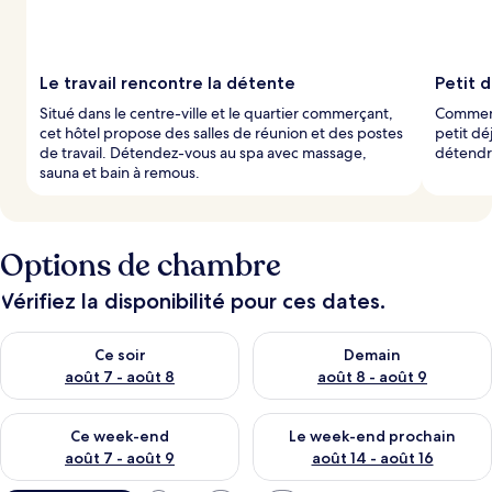
Le travail rencontre la détente
Petit 
Situé dans le centre-ville et le quartier commerçant,
Commenc
cet hôtel propose des salles de réunion et des postes
petit dé
de travail. Détendez-vous au spa avec massage,
détendre
sauna et bain à remous.
Options de chambre
Vérifiez la disponibilité pour ces dates.
Vérifier la disponibilité pour ce soir août 7 - août 8
Vérifier la disponibilité pour 
Ce soir
Demain
août 7 - août 8
août 8 - août 9
Vérifier la disponibilité pour ce week-end août 7 - août 9
Vérifier la disponibilité pour 
Ce week-end
Le week-end prochain
août 7 - août 9
août 14 - août 16