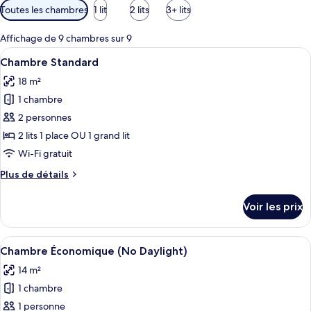
Filtres
Toutes les chambres
1 lit
2 lits
3+ lits
disponibles
pour
Affichage de 9 chambres sur 9
les
Afficher
Une chambre d’hôtel avec deux lits, u
5
Chambre Standard
chambres
toutes
18 m²
les
1 chambre
photos
pour
2 personnes
ce
2 lits 1 place OU 1 grand lit
type
Wi-Fi gratuit
de
Plus
Plus de détails
chambre :
de
Chambre
détails
Voir les prix
sur
Standard
le
type
Afficher
Une chambre d’hôtel avec un lit, un b
6
de
Chambre Économique (No Daylight)
toutes
chambre
14 m²
Chambre
les
Standard
1 chambre
photos
pour
1 personne