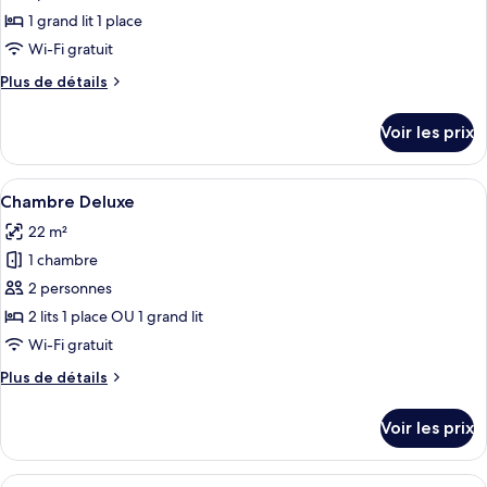
ce
1 grand lit 1 place
type
Wi-Fi gratuit
de
Plus
Plus de détails
chambre :
de
Chambre
détails
Voir les prix
sur
Économique
le
(No
type
Afficher
Une chambre d’hôtel avec un grand lit,
Daylight)
5
de
Chambre Deluxe
toutes
chambre
22 m²
Chambre
les
Économique
1 chambre
photos
(No
pour
2 personnes
Daylight)
ce
2 lits 1 place OU 1 grand lit
type
Wi-Fi gratuit
de
Plus
Plus de détails
chambre :
de
Chambre
détails
Voir les prix
sur
Deluxe
le
type
Afficher
Une chambre d’hôtel avec deux lits, un