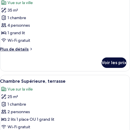
Vue sur la ville
Chambre
les
Supérieure,
35 m²
photos
balcon
pour
1 chambre
ce
4 personnes
type
1 grand lit
de
Wi-Fi gratuit
chambre :
Plus
Plus de détails
Suite
de
Supérieure,
détails
Voir les prix
terrasse
sur
le
type
Afficher
Une chambre d’hôtel avec un lit, un bu
9
de
Chambre Supérieure, terrasse
toutes
chambre
Vue sur la ville
Suite
les
Supérieure,
25 m²
photos
terrasse
pour
1 chambre
ce
2 personnes
type
2 lits 1 place OU 1 grand lit
de
Wi-Fi gratuit