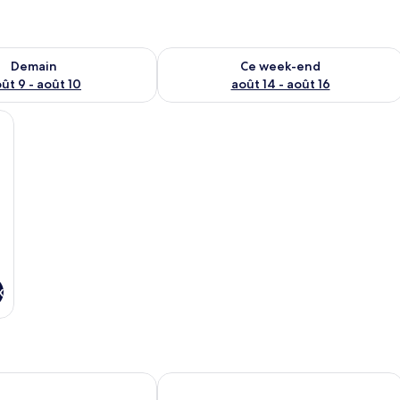
sponibilité pour demain août 9 - août 10
Vérifier la disponibilité pour ce week
Demain
Ce week-end
ût 9 - août 10
août 14 - août 16
rts dans les chambres, bureau
x
agles
THE GROVE ESSIPONG BEACH RESO