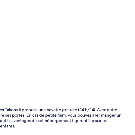
Intérieur
les Takoradi propose une navette gratuite (24 h/24). Avec entre
vre ses portes. En cas de petite faim, vous pouvez aller manger un
s petits avantages de cet hébergement figurent 2 piscines
Extérieur
 enfants.