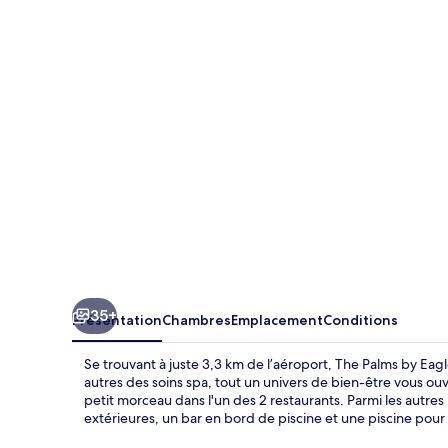
Palms
by
Eagles
Takoradi
35+
Présentation
Chambres
Emplacement
Conditions
Se trouvant à juste 3,3 km de l’aéroport, The Palms by Eag
autres des soins spa, tout un univers de bien-être vous ou
petit morceau dans l'un des 2 restaurants. Parmi les autre
extérieures, un bar en bord de piscine et une piscine pour