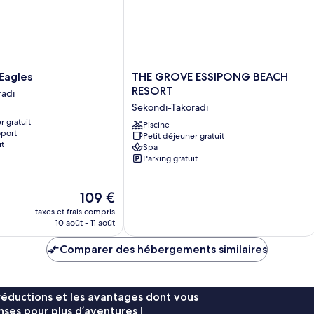
THE
 Eagles
THE GROVE ESSIPONG BEACH
GROVE
RESORT
radi
ESSIPONG
Sekondi-Takoradi
BEACH
r gratuit
RESORT
Piscine
oport
Petit déjeuner gratuit
Sekondi-
it
Spa
Takoradi
Parking gratuit
Le
109 €
nouveau
taxes et frais compris
prix
10 août - 11 août
est
de
Comparer des hébergements similaires
109 €
réductions et les avantages dont vous
ses pour plus d’aventures !