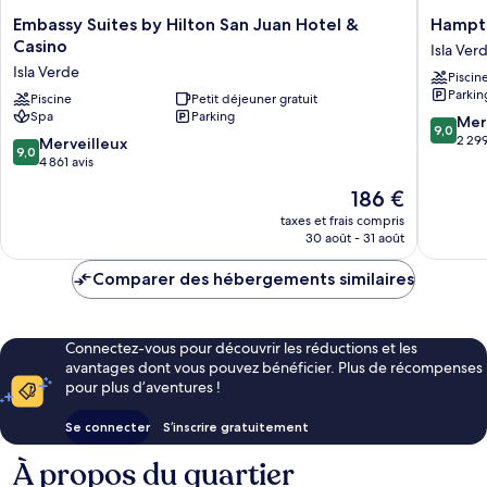
Embassy
Hampto
Embassy Suites by Hilton San Juan Hotel &
Hampto
Suites
Inn
Casino
Isla Ver
by
&
Isla Verde
Piscin
Hilton
Suites
Parkin
San
Piscine
Petit déjeuner gratuit
San
Spa
Parking
Juan
Juan
9.0
Mer
9,0
Hotel
Isla
sur
2 299
9.0
Merveilleux
9,0
&
Verde
10,
sur
4 861 avis
Casino
Merveill
10,
Le
186 €
Isla
2 299 av
Merveilleux,
nouveau
Verde
4 861 avis
taxes et frais compris
prix
30 août - 31 août
est
de
Comparer des hébergements similaires
186 €
Connectez-vous pour découvrir les réductions et les
avantages dont vous pouvez bénéficier. Plus de récompenses
pour plus d’aventures !
Se connecter
S’inscrire gratuitement
À propos du quartier