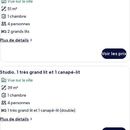
Vue sur la ville
Suite
les
Premium,
51 m²
photos
1
pour
1 chambre
chambre
ce
4 personnes
type
2 grands lits
de
Plus
Plus de détails
chambre :
de
Suite,
détails
Voir les prix
sur
1
le
chambre
type
Afficher
Une chambre d’hôtel avec un grand lit,
10
de
Studio, 1 très grand lit et 1 canapé-lit
toutes
chambre
Vue sur la ville
Suite,
les
1
39 m²
photos
chambre
pour
1 chambre
ce
4 personnes
type
1 très grand lit et 1 canapé-lit (double)
de
Plus
Plus de détails
chambre :
de
Studio,
détails