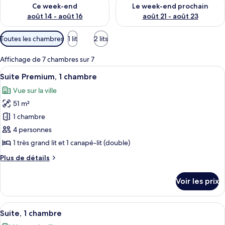
Vérifier la disponibilité pour ce week-end août 14 - août 16
Vérifier la disponibilité pour
Ce week-end
Le week-end prochain
août 14 - août 16
août 21 - août 23
Filtres
Toutes les chambres
1 lit
2 lits
disponibles
pour
Affichage de 7 chambres sur 7
les
Afficher
Une chambre d’hôtel équipée d’un lit, 
12
Suite Premium, 1 chambre
chambres
toutes
Vue sur la ville
les
51 m²
photos
pour
1 chambre
ce
4 personnes
type
1 très grand lit et 1 canapé-lit (double)
de
Plus
Plus de détails
chambre :
de
Suite
détails
Voir les prix
sur
Premium,
le
1
type
Afficher
Une chambre d’hôtel équipée d’un lit, 
chambre
6
de
Suite, 1 chambre
toutes
chambre