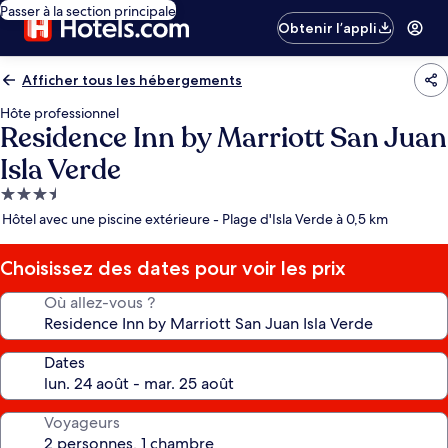
Passer à la section principale
Obtenir l’appli
Afficher tous les hébergements
Hôte professionnel
Residence Inn by Marriott San Juan
Isla Verde
Hébergement
3.5 étoiles
Hôtel avec une piscine extérieure - Plage d'Isla Verde à 0,5 km
Choisissez des dates pour voir les prix
Où allez-vous ?
Dates
Voyageurs