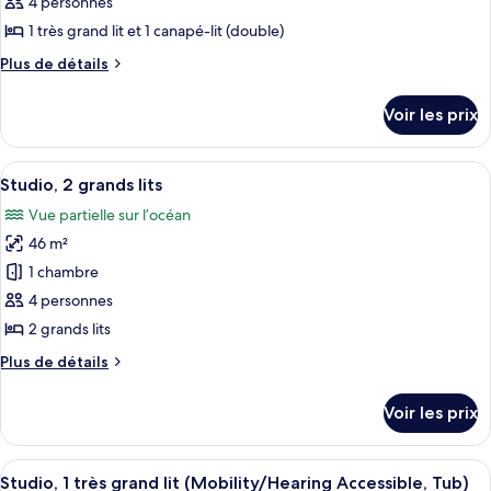
ce
4 personnes
type
1 très grand lit et 1 canapé-lit (double)
de
Plus
Plus de détails
chambre :
de
Studio,
détails
Voir les prix
sur
1
le
très
type
Afficher
Une chambre d’hôtel équipée d’un canap
grand
9
de
Studio, 2 grands lits
toutes
lit
chambre
Vue partielle sur l’océan
Studio,
les
et
1
46 m²
photos
1
très
pour
1 chambre
canapé-
grand
ce
lit
lit
4 personnes
et
type
2 grands lits
1
de
canapé-
Plus
Plus de détails
chambre :
lit
de
Studio,
détails
Voir les prix
sur
2
le
grands
type
Afficher
Une chambre d’hôtel moderne équipée d
lits
7
de
Studio, 1 très grand lit (Mobility/Hearing Accessible, Tub)