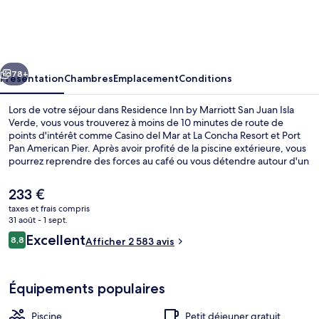
Inn
by
Marriott
cédent
Suivant
San
78+
Présentation
Chambres
Emplacement
Conditions
Juan
Lors de votre séjour dans Residence Inn by Marriott San Juan Isla
Isla
Verde, vous vous trouverez à moins de 10 minutes de route de
points d'intérêt comme Casino del Mar at La Concha Resort et Port
Verde
Pan American Pier. Après avoir profité de la piscine extérieure, vous
pourrez reprendre des forces au café ou vous détendre autour d'un
verre au bar/salon. Cet hébergement abrite une piscine pour
enfants et une terrasse, tandis que, petit plus pratique, les
Le
233 €
chambres bénéficient d'un réfrigérateur et un micro-ondes. Les
prix
taxes et frais compris
autres voyageurs adorent la piscine rafraîchissante et le personnel
actuel
31 août - 1 sept.
attentionné.
Salon du hall
est
Avis
Excellent
8,8
Afficher 2 583 avis
de
8,8 sur 10
voyageurs
233 €.
Équipements populaires
Piscine
Petit déjeuner gratuit