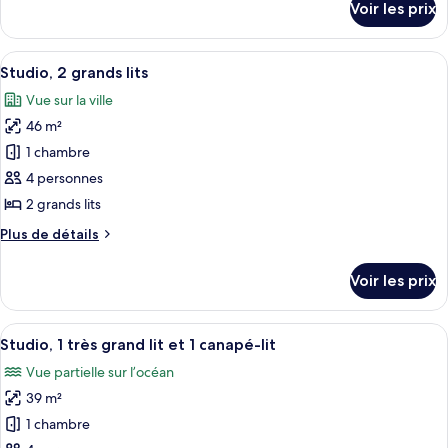
Voir les prix
sur
1
le
très
type
Afficher
Une chambre d’hôtel équipée d’un canap
grand
11
de
Studio, 2 grands lits
toutes
lit
chambre
Vue sur la ville
Studio,
les
et
1
46 m²
photos
1
très
pour
1 chambre
canapé-
grand
ce
lit
lit
4 personnes
et
type
2 grands lits
1
de
canapé-
Plus
Plus de détails
chambre :
lit
de
Studio,
détails
Voir les prix
sur
2
le
grands
type
Afficher
Une chambre d’hôtel moderne équipée d
lits
7
de
Studio, 1 très grand lit et 1 canapé-lit
toutes
chambre
Vue partielle sur l’océan
Studio,
les
2
39 m²
photos
grands
pour
1 chambre
lits