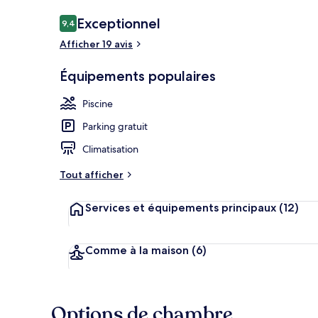
Avis
Exceptionnel
9,4
9,4 sur 10
voyageurs
Afficher 19 avis
Tir à l’arc
Équipements populaires
Piscine
Parking gratuit
Climatisation
Tout afficher
Services et équipements principaux
(12)
Comme à la maison
(6)
Options de chambre