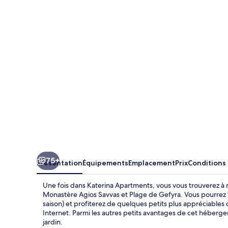
Apartments
75+
Présentation
Équipements
Emplacement
Prix
Conditions
Une fois dans Katerina Apartments, vous vous trouverez à
Monastère Agios Savvas et Plage de Gefyra. Vous pourrez f
saison) et profiterez de quelques petits plus appréciables c
Internet. Parmi les autres petits avantages de cet héberge
jardin.