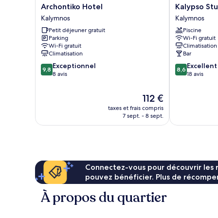
Archontiko
Kalypso
Archontiko Hotel
Kalypso Stu
Hotel
Studios
Kalymnos
Kalymnos
Kalymnos
Kalymnos
Petit déjeuner gratuit
Piscine
Parking
Wi-Fi gratuit
Wi-Fi gratuit
Climatisation
Climatisation
Bar
9.8
8.6
Exceptionnel
Excellent
9,8
8,6
sur
sur
8 avis
18 avis
10,
10,
Exceptionnel,
Excellent,
Le
112 €
8 avis
18 avis
nouveau
taxes et frais compris
prix
7 sept. - 8 sept.
est
de
112 €
Connectez-vous pour découvrir les 
pouvez bénéficier. Plus de récompen
À propos du quartier