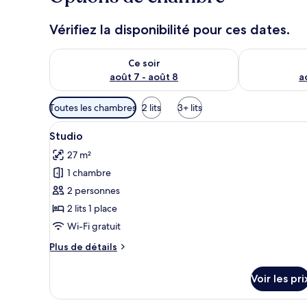
Vérifiez la disponibilité pour ces dates.
Vérifier la disponibilité pour ce soir août 7 - août 8
Vérifier la di
Ce soir
août 7 - août 8
a
Filtres
Toutes les chambres
2 lits
3+ lits
disponibles
Afficher
Matelas mémoire de forme, lits 
pour
18
Studio
toutes
les
27 m²
les
chambres
1 chambre
photos
pour
2 personnes
ce
2 lits 1 place
type
Wi-Fi gratuit
de
Plus
Plus de détails
chambre :
de
Studio
détails
Voir les pri
sur
le