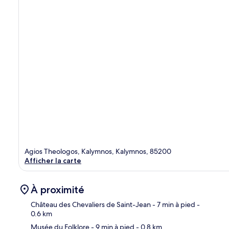
Agios Theologos, Kalymnos, Kalymnos, 85200
Afficher la carte
À proximité
Château des Chevaliers de Saint-Jean
- 7 min à pied
-
0.6 km
Musée du Folklore
- 9 min à pied
- 0.8 km