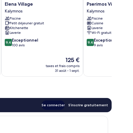
Elena
Pserimos
Elena Village
Pserimos Villas
Village
Villas
Kalymnos
Kalymnos
Kalymnos
Kalymnos
Piscine
Piscine
Petit déjeuner gratuit
Cuisine
Kitchenette
Laverie
Laverie
Wi-Fi gratuit
9.4
9.4
Exceptionnel
Exceptionnel
9,4
9,4
sur
sur
100 avis
9 avis
10,
10,
Exceptionnel,
Exceptionnel,
Le
125 €
100 avis
9 avis
u
nouveau
taxes et frais compris
tax
prix
31 août - 1 sept.
est
de
125 €
Se connecter
S’inscrire gratuitement