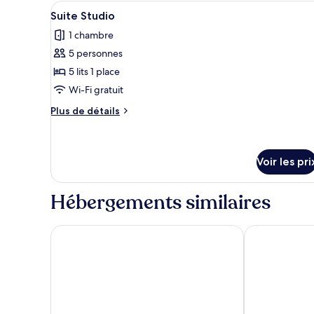
type
Afficher
Une chambre avec deux lits, un
12
de
Suite Studio
toutes
chambre
1 chambre
Studio
les
5 personnes
photos
pour
5 lits 1 place
ce
Wi-Fi gratuit
type
Plus
Plus de détails
de
de
chambre :
détails
sur
Suite
le
Voir les pri
Studio
type
de
Hébergements similaires
chambre
Suite
Studio
Archontiko Hotel
Kalypso Studi