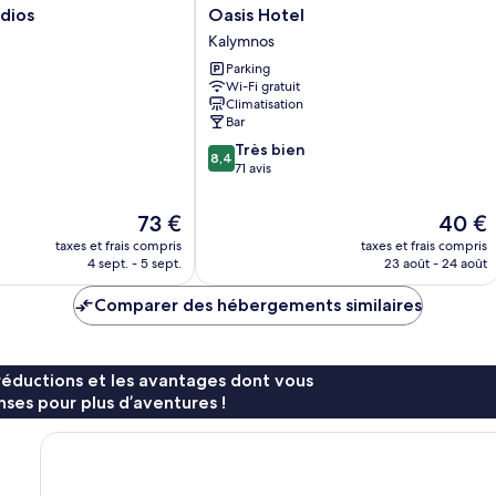
Oasis
dios
Oasis Hotel
Hotel
Kalymnos
Kalymnos
Parking
Wi-Fi gratuit
Climatisation
Bar
8.4
Très bien
8,4
sur
71 avis
10,
Très
Le
Le
73 €
40 €
bien,
nouveau
nouvea
taxes et frais compris
taxes et frais compris
71 avis
prix
prix
4 sept. - 5 sept.
23 août - 24 août
est
est
de
de
Comparer des hébergements similaires
73 €
40 €
réductions et les avantages dont vous
ses pour plus d’aventures !