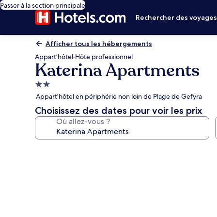
Passer à la section principale
Rechercher des voyage
Afficher tous les hébergements
Appart’hôtel
·
Hôte professionnel
Katerina Apartments
Hébergement
2.0 étoiles
Appart'hôtel en périphérie non loin de Plage de Gefyra
Choisissez des dates pour voir les prix
Où allez-vous ?
Galerie
photos
de
l’hébergement
Katerina