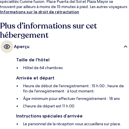
spécialités Cuisine fusion. Place Puerta del Sol et Plaza Mayor se
trouvent par ailleurs à moins de 15 minutes à pied. Les autres voyageurs
aiment le fait que les transports publics se trouvent à une courte
Informations sur le droit de rétractation
distance de marche : Station Plaza de España est à 5 minutes à pied et
Station Noviciado, à 5 minutes.
Plus d’informations sur cet
hébergement
Aperçu
Taille de l'hôtel
Hôtel de 64 chambres
Arrivée et départ
Heure de début de l'enregistrement : 15 h 00 ; heure de
fin de l'enregistrement : à tout moment.
Âge minimum pour effectuer l'enregistrement : 18 ans
L'heure de départ est 11 h 00
Instructions spéciales d’arrivée
Le personnel de la réception vous accueillera sur place.