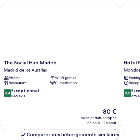
chambre
The Social Hub Madrid
Hotel Ni
Chambre
Double
Supérieure,
terrasse
The
Hotel
The Social Hub Madrid
Hotel 
Social
Nido
Madrid de los Austrias
Moncloa
Hub
Príncipe
Piscine
Wi-Fi gratuit
Parkin
Madrid
Pío
Restaurant
Climatisation
Récept
Madrid
Monclo
de
-
9.4
8.8
Exceptionnel
Exce
9,4
8,8
los
Argüelle
sur
sur
846 avis
676 a
Austrias
10,
10,
Exceptionnel,
Excellen
Le
80 €
846 avis
676 avis
nouveau
taxes et frais compris
prix
23 août - 24 août
est
de
Comparer des hébergements similaires
80 €