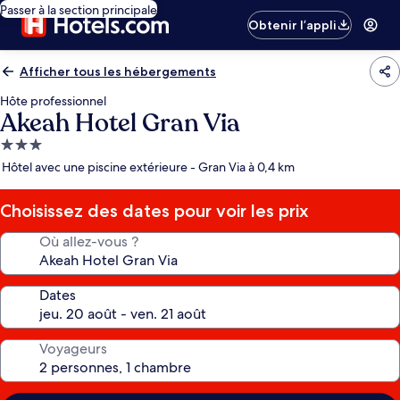
Passer à la section principale
Obtenir l’appli
Afficher tous les hébergements
Hôte professionnel
Akeah Hotel Gran Via
Hébergement
3.0 étoiles
Hôtel avec une piscine extérieure - Gran Via à 0,4 km
Choisissez des dates pour voir les prix
Où allez-vous ?
Dates
Voyageurs