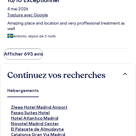
10/10 Exceptionnel
4 mai 2026
Traduire avec Google
Amazing place and location and very proffesional treatment as
well
Antonio, séjour de 2 nuits
Afficher 693 avis
Continuez vos recherches
Hébergements
L
Zleep Hotel Madrid Airport
i
L
Paseo Suites Hotel
e
i
L
Hotel Atlantico Madrid
n
e
i
L
Novotel Madrid Center
o
n
e
i
L
El Palacete de Almudayna
u
o
n
e
i
L
Catalonia Gran Via Madrid