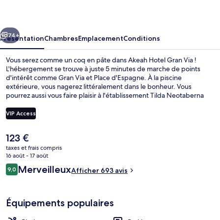
Gran
Via
cédent
Suivant
74+
Présentation
Chambres
Emplacement
Conditions
Vous serez comme un coq en pâte dans Akeah Hotel Gran Via !
L'hébergement se trouve à juste 5 minutes de marche de points
d'intérêt comme Gran Via et Place d'Espagne. À la piscine
extérieure, vous nagerez littéralement dans le bonheur. Vous
pourrez aussi vous faire plaisir à l'établissement Tilda Neotaberna
Castiza, qui vous accueille pour le petit déjeuner, le déjeuner et le
dîner à grand renfort de spécialités Cuisine fusion. Place Puerta del
VIP Access
Sol et Plaza Mayor se trouvent par ailleurs à moins de 15 minutes à
pied. Les autres voyageurs aiment le fait que les transports publics
Le
123 €
se trouvent à une courte distance de marche : Station Plaza de
Piscine extérieure, chaises longues
prix
España est à 5 minutes à pied et Station Noviciado, à 5 minutes.
taxes et frais compris
actuel
16 août - 17 août
est
Avis
Merveilleux
9,0
Afficher 693 avis
de
9,0 sur 10
voyageurs
123 €.
Équipements populaires