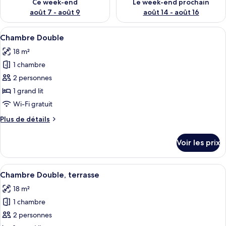
Ce week-end
Le week-end prochain
août 7 - août 9
août 14 - août 16
Afficher
Une chambre d’hôtel moderne avec un g
14
Chambre Double
toutes
18 m²
les
1 chambre
photos
pour
2 personnes
ce
1 grand lit
type
Wi-Fi gratuit
de
Plus
Plus de détails
chambre :
de
Chambre
détails
Voir les prix
sur
Double
le
type
Afficher
Une chambre d’hôtel moderne dotée d’u
19
de
Chambre Double, terrasse
toutes
chambre
18 m²
Chambre
les
Double
1 chambre
photos
pour
2 personnes