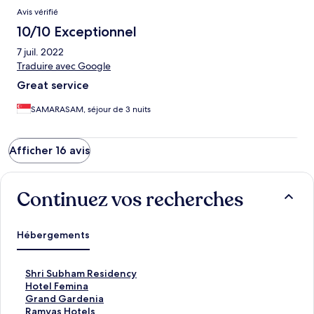
Avis vérifié
10/10 Exceptionnel
7 juil. 2022
Traduire avec Google
Great service
SAMARASAM, séjour de 3 nuits
Afficher 16 avis
Continuez vos recherches
Hébergements
L
Shri Subham Residency
i
L
Hotel Femina
e
i
L
Grand Gardenia
n
e
i
L
Ramyas Hotels