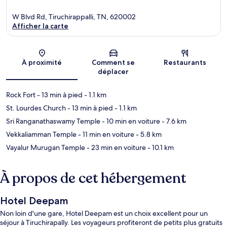
W Blvd Rd, Tiruchirappalli, TN, 620002
Afficher la carte
Carte
À proximité
Comment se
Restaurants
déplacer
Rock Fort
- 13 min à pied
- 1.1 km
St. Lourdes Church
- 13 min à pied
- 1.1 km
Sri Ranganathaswamy Temple
- 10 min en voiture
- 7.6 km
Vekkaliamman Temple
- 11 min en voiture
- 5.8 km
Vayalur Murugan Temple
- 23 min en voiture
- 10.1 km
À propos de cet hébergement
Hotel Deepam
Non loin d'une gare, Hotel Deepam est un choix excellent pour un
séjour à Tiruchirapally. Les voyageurs profiteront de petits plus gratuits