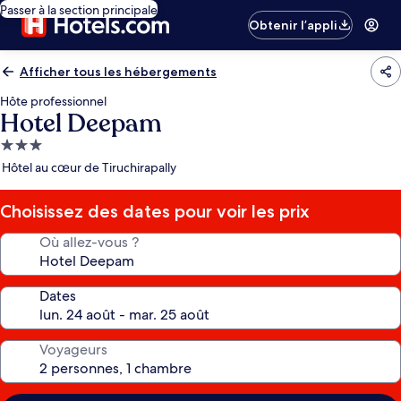
Passer à la section principale
Obtenir l’appli
Afficher tous les hébergements
Hôte professionnel
Hotel Deepam
Hébergement
3.0 étoiles
Hôtel au cœur de Tiruchirapally
Choisissez des dates pour voir les prix
Où allez-vous ?
Dates
Voyageurs