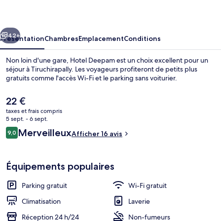
cédent
Suivant
42+
Présentation
Chambres
Emplacement
Conditions
Non loin d'une gare, Hotel Deepam est un choix excellent pour un
séjour à Tiruchirapally. Les voyageurs profiteront de petits plus
gratuits comme l'accès Wi-Fi et le parking sans voiturier.
Le
22 €
prix
taxes et frais compris
actuel
5 sept. - 6 sept.
est
Avis
Merveilleux
9,0
Afficher 16 avis
de
9,0 sur 10
voyageurs
Réception
22 €.
Équipements populaires
Parking gratuit
Wi-Fi gratuit
Climatisation
Laverie
Réception 24 h/24
Non-fumeurs