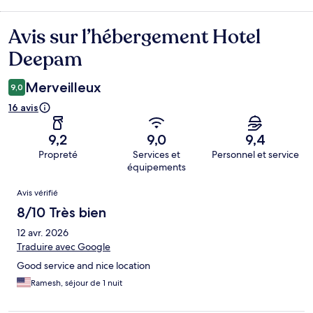
Avis sur l’hébergement Hotel
Avis
Deepam
Merveilleux
9,0
16 avis
9,2
9,0
9,4
Propreté
Services et
Personnel et service
équipements
Avis
Avis vérifié
8/10 Très bien
12 avr. 2026
Traduire avec Google
Good service and nice location
Ramesh, séjour de 1 nuit