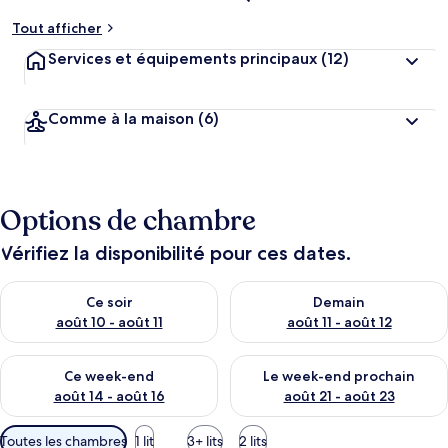
Tout afficher
Services et équipements principaux
(12)
Comme à la maison
(6)
Options de chambre
Vérifiez la disponibilité pour ces dates.
Vérifier la disponibilité pour ce soir août 10 - août 11
Vérifier la disponibilité pour 
Ce soir
Demain
août 10 - août 11
août 11 - août 12
Vérifier la disponibilité pour ce week-end août 14 - août 16
Vérifier la disponibilité pour
Ce week-end
Le week-end prochain
août 14 - août 16
août 21 - août 23
Filtres
Toutes les chambres
1 lit
3+ lits
2 lits