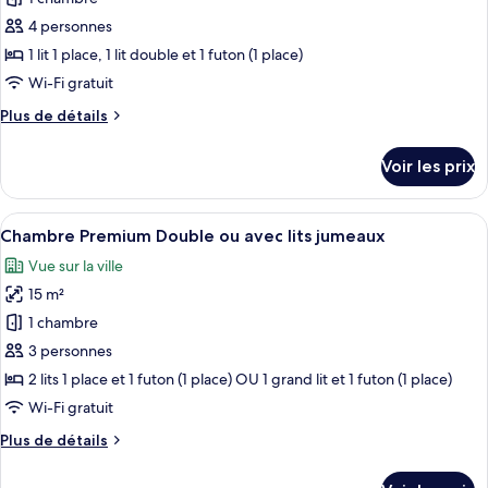
ce
4 personnes
type
1 lit 1 place, 1 lit double et 1 futon (1 place)
de
Wi-Fi gratuit
chambre :
Plus
Plus de détails
Chambre
de
Triple
détails
Voir les prix
Confort
sur
le
type
Afficher
Une chambre d’hôtel avec deux lits, un 
5
de
Chambre Premium Double ou avec lits jumeaux
toutes
chambre
Vue sur la ville
Chambre
les
Triple
15 m²
photos
Confort
pour
1 chambre
ce
3 personnes
type
2 lits 1 place et 1 futon (1 place) OU 1 grand lit et 1 futon (1 place)
de
Wi-Fi gratuit
chambre :
Plus
Plus de détails
Chambre
de
Premium
détails