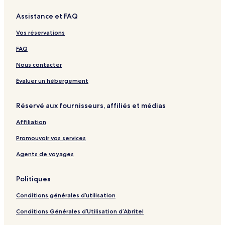
r
r
P
l
c
n
n
s
a
Assistance et FAQ
a
u
a
h
c
i
y
p
c
r
y
y
d
Vos réservations
p
h
k
U
e
a
i
E
n
n
FAQ
l
r
l
i
c
l
a
a
t
y
Nous contacter
i
p
n
2
(
p
z
-
Évaluer un hébergement
T
a
a
F
r
l
o
Réservé aux fournisseurs, affiliés et médias
i
l
r
c
i
m
Affiliation
h
e
y
r
Promouvoir vos services
)
l
y
Agents de voyages
S
R
Politiques
M
Conditions générales d’utilisation
Conditions Générales d’Utilisation d’Abritel