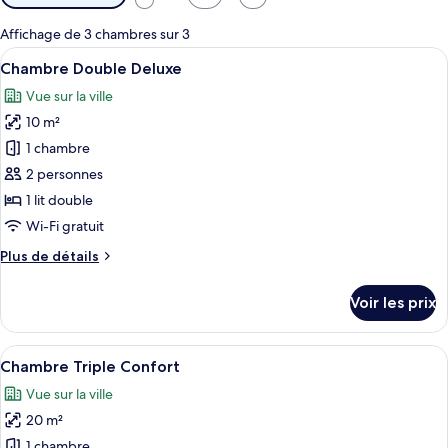
disponibles
pour
Affichage de 3 chambres sur 3
les
Afficher
UNE CHAMBRE DE LUXE, dotée d’un grand
3
Chambre Double Deluxe
chambres
toutes
Vue sur la ville
les
10 m²
photos
pour
1 chambre
ce
2 personnes
type
1 lit double
de
Wi-Fi gratuit
chambre :
Plus
Plus de détails
Chambre
de
Double
détails
Voir les prix
Deluxe
sur
le
type
Afficher
Une chambre de qualité supérieure, équ
3
de
Chambre Triple Confort
toutes
chambre
Vue sur la ville
Chambre
les
Double
20 m²
photos
Deluxe
pour
1 chambre