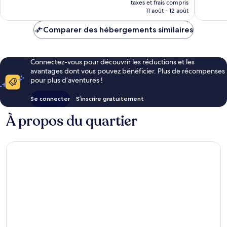
35 avis
taxes et frais compris
prix
11 août - 12 août
est
de
Comparer des hébergements similaires
49 €
Connectez-vous pour découvrir les réductions et les
avantages dont vous pouvez bénéficier. Plus de récompenses
pour plus d’aventures !
Se connecter
S’inscrire gratuitement
À propos du quartier