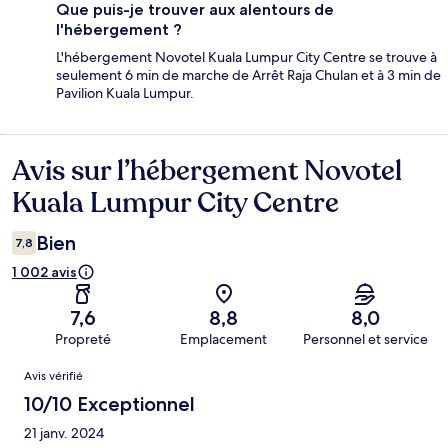
Que puis-je trouver aux alentours de
l'hébergement ?
L'hébergement Novotel Kuala Lumpur City Centre se trouve à
seulement 6 min de marche de Arrêt Raja Chulan et à 3 min de
Pavilion Kuala Lumpur.
Avis sur l’hébergement Novotel
Avis
Kuala Lumpur City Centre
Bien
7,8
1 002 avis
7,6
8,8
8,0
Propreté
Emplacement
Personnel et service
Avis
Avis vérifié
10/10 Exceptionnel
21 janv. 2024