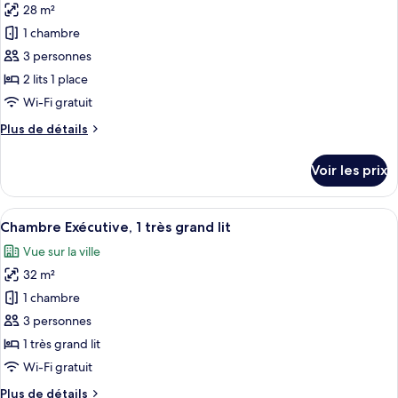
Deluxe,
28 m²
photos
1
pour
1 chambre
très
ce
grand
3 personnes
lit
type
2 lits 1 place
de
Wi-Fi gratuit
chambre :
Plus
Plus de détails
Chambre
de
Deluxe,
détails
Voir les prix
2
sur
le
lits
type
Afficher
Chambre Exécutive, 1 très grand lit | 
une
9
de
Chambre Exécutive, 1 très grand lit
toutes
place
chambre
Vue sur la ville
Chambre
les
Deluxe,
32 m²
photos
2
pour
1 chambre
lits
ce
une
3 personnes
place
type
1 très grand lit
de
Wi-Fi gratuit
chambre :
Plus
Plus de détails