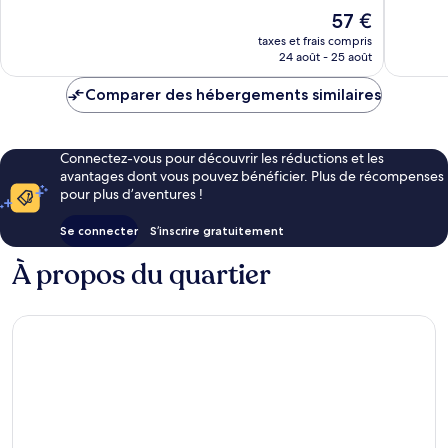
IHG
Excellen
10,
Le
57 €
Triangle
841 avis
Très
nouveau
d'or
bien,
taxes et frais compris
prix
24 août - 25 août
1 007 avis
est
de
Comparer des hébergements similaires
57 €
Connectez-vous pour découvrir les réductions et les
avantages dont vous pouvez bénéficier. Plus de récompenses
pour plus d’aventures !
Se connecter
S’inscrire gratuitement
À propos du quartier