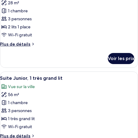
«
28 m²
photos
lit
Premier
pour
1 chambre
»,
ce
1
3 personnes
très
type
2 lits 1 place
grand
de
Wi-Fi gratuit
lit
chambre :
Plus
Plus de détails
Chambre
de
«
détails
Voir les prix
Premier
sur
le
»,
type
Afficher
Une chambre d’hôtel moderne dotée d’un 
2
11
de
Suite Junior, 1 très grand lit
toutes
lits
chambre
Vue sur la ville
Chambre
les
une
«
56 m²
photos
place
Premier
pour
1 chambre
»,
ce
2
3 personnes
lits
type
1 très grand lit
une
de
Wi-Fi gratuit
place
chambre :
Plus
Plus de détails