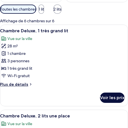
Filtres
Toutes les chambres
1 lit
2 lits
disponibles
pour
Affichage de 6 chambres sur 6
les
Afficher
Une chambre d’hôtel équipée d’un lit, d
8
Chambre Deluxe, 1 très grand lit
chambres
toutes
Vue sur la ville
les
28 m²
photos
pour
1 chambre
ce
3 personnes
type
1 très grand lit
de
Wi-Fi gratuit
chambre :
Plus
Plus de détails
Chambre
de
Deluxe,
détails
Voir les prix
1
sur
le
très
type
Afficher
Une chambre d’hôtel avec deux lits, un
grand
6
de
Chambre Deluxe, 2 lits une place
toutes
lit
chambre
Vue sur la ville
Chambre
les