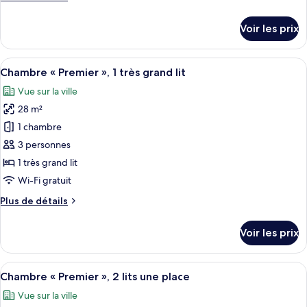
Chambre
de
Exécutive,
détails
Voir les prix
1
sur
le
très
type
Afficher
Une chambre d’hôtel équipée d’un lit, d
grand
6
de
Chambre « Premier », 1 très grand lit
toutes
lit
chambre
Vue sur la ville
Chambre
les
Exécutive,
28 m²
photos
1
pour
1 chambre
très
ce
grand
3 personnes
lit
type
1 très grand lit
de
Wi-Fi gratuit
chambre :
Plus
Plus de détails
Chambre
de
«
détails
Voir les prix
Premier
sur
le
»,
type
Afficher
Une chambre d’hôtel avec deux lits, un
1
6
de
Chambre « Premier », 2 lits une place
toutes
très
chambre
Vue sur la ville
Chambre
les
grand