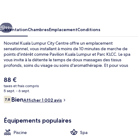
Kuala
Lumpur
City
cédent
Suivant
Centre
99+
Présentation
Chambres
Emplacement
Conditions
Novotel Kuala Lumpur City Centre offre un emplacement
sensationnel, vous installant à moins de 10 minutes de marche de
points d'intérêt comme Pavilion Kuala Lumpur et Parc KLCC. Le spa
vous invite à la détente le temps de doux massages des tissus
profonds, soins du visage ou soins d'aromathérapie. Et pour vous
rassasier, des spécialités Cuisine internationale vous sont servies à
l'établissement Food Exchange, qui est ouvert à l'heure du petit
Le
88 €
déjeuner, du déjeuner et du dîner. Au menu des petits plus offerts
prix
taxes et frais compris
sur place, on trouve une piscine extérieure, un bar / salon et un
actuel
5 sept. - 6 sept.
centre de remise en forme. Sympa non ? Les autres voyageurs sont
Extérieur
est
Avis
enchantés par le personnel attentionné et la proximité avec de
Bien
7,8
Afficher 1 002 avis
de
7,8 sur 10
nombreux magasins. L'hébergement se situe à une très courte
voyageurs
88 €.
distance à pied des transports publics : Arrêt Raja Chulan se trouve à
6 min et Arrêt Bukit Bintang, à 9 min.
Équipements populaires
Piscine
Spa