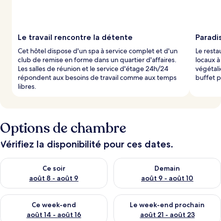
Le travail rencontre la détente
Paradis
Cet hôtel dispose d'un spa à service complet et d'un
Le resta
club de remise en forme dans un quartier d'affaires.
locaux à
Les salles de réunion et le service d'étage 24h/24
végétal
répondent aux besoins de travail comme aux temps
buffet p
libres.
Options de chambre
Vérifiez la disponibilité pour ces dates.
Vérifier la disponibilité pour ce soir août 8 - août 9
Vérifier la disponibilité pour 
Ce soir
Demain
août 8 - août 9
août 9 - août 10
Vérifier la disponibilité pour ce week-end août 14 - août 16
Vérifier la disponibilité pour
Ce week-end
Le week-end prochain
août 14 - août 16
août 21 - août 23