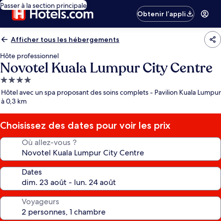
Passer à la section principale
Obtenir l’appli
Afficher tous les hébergements
Hôte professionnel
Novotel Kuala Lumpur City Centre
Hébergement
4.0 étoiles
Hôtel avec un spa proposant des soins complets - Pavilion Kuala Lumpur
à 0,3 km
Choisissez des dates pour voir les prix
Où allez-vous ?
Dates
Voyageurs