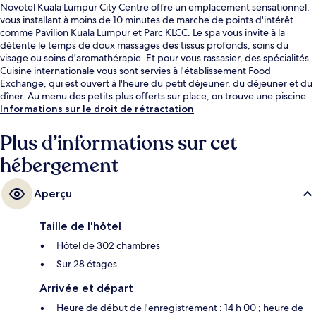
Novotel Kuala Lumpur City Centre offre un emplacement sensationnel,
vous installant à moins de 10 minutes de marche de points d'intérêt
comme Pavilion Kuala Lumpur et Parc KLCC. Le spa vous invite à la
détente le temps de doux massages des tissus profonds, soins du
visage ou soins d'aromathérapie. Et pour vous rassasier, des spécialités
Cuisine internationale vous sont servies à l'établissement Food
Exchange, qui est ouvert à l'heure du petit déjeuner, du déjeuner et du
dîner. Au menu des petits plus offerts sur place, on trouve une piscine
extérieure, un bar / salon et un centre de remise en forme. Sympa non ?
Informations sur le droit de rétractation
Les autres voyageurs sont enchantés par le personnel attentionné et la
proximité avec de nombreux magasins. L'hébergement se situe à une
Plus d’informations sur cet
très courte distance à pied des transports publics : Arrêt Raja Chulan se
hébergement
trouve à 6 min et Arrêt Bukit Bintang, à 9 min.
Aperçu
Taille de l'hôtel
Hôtel de 302 chambres
Sur 28 étages
Arrivée et départ
Heure de début de l'enregistrement : 14 h 00 ; heure de