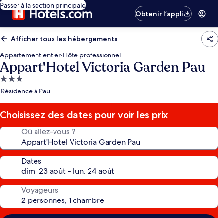
Passer à la section principale
Obtenir l’appli
Afficher tous les hébergements
Appartement entier
·
Hôte professionnel
Appart'Hotel Victoria Garden Pau
Hébergement
3.0 étoiles
Résidence à Pau
Choisissez des dates pour voir les prix
Où allez-vous ?
Dates
Voyageurs