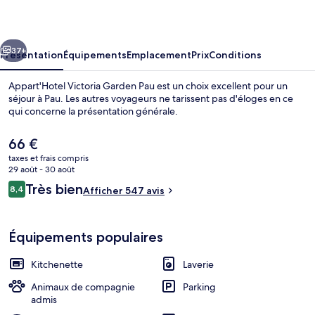
Garden
Pau
cédent
Suivant
37+
Présentation
Équipements
Emplacement
Prix
Conditions
Appart'Hotel Victoria Garden Pau est un choix excellent pour un
séjour à Pau. Les autres voyageurs ne tarissent pas d'éloges en ce
qui concerne la présentation générale.
Le
66 €
prix
taxes et frais compris
actuel
29 août - 30 août
est
Avis
Très bien
8,4
Afficher 547 avis
de
8,4 sur 10
voyageurs
Restaurant
66 €.
Équipements populaires
Kitchenette
Laverie
Animaux de compagnie
Parking
admis