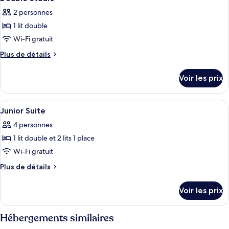
toutes
chambre
Twin
2 personnes
Double
les
Room
or
1 lit double
photos
Twin
pour
Wi-Fi gratuit
Room
ce
Plus
Plus de détails
type
de
détails
de
Voir les prix
sur
chambre :
le
Double
type
Afficher
Bureau, rideaux occultants, fer et plan
9
Studio
de
Junior Suite
toutes
chambre
4 personnes
Double
les
Studio
1 lit double et 2 lits 1 place
photos
pour
Wi-Fi gratuit
ce
Plus
Plus de détails
type
de
détails
de
Voir les prix
sur
chambre :
le
Junior
type
Hébergements similaires
Suite
de