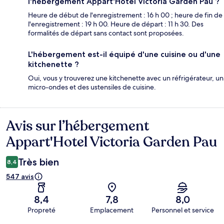
l'hébergement Appart'Hotel Victoria Garden Pau ?
Heure de début de l'enregistrement : 16 h 00 ; heure de fin de
l'enregistrement : 19 h 00. Heure de départ : 11 h 30. Des
formalités de départ sans contact sont proposées.
L'hébergement est-il équipé d'une cuisine ou d'une
kitchenette ?
Oui, vous y trouverez une kitchenette avec un réfrigérateur, un
micro-ondes et des ustensiles de cuisine.
Avis sur l’hébergement
Avis
Appart'Hotel Victoria Garden Pau
Très bien
8,4
547 avis
8,4
7,8
8,0
Propreté
Emplacement
Personnel et service