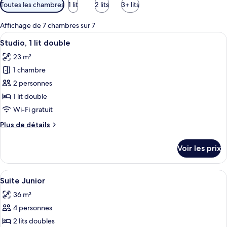
Filtres
Toutes les chambres
1 lit
2 lits
3+ lits
disponibles
pour
Affichage de 7 chambres sur 7
les
Afficher
Une chambre d’hôtel avec un grand lit, 
11
Studio, 1 lit double
chambres
toutes
23 m²
les
1 chambre
photos
pour
2 personnes
ce
1 lit double
type
Wi-Fi gratuit
de
Plus
Plus de détails
chambre :
de
Studio,
détails
Voir les prix
sur
1
le
lit
type
Afficher
Une chambre d’hôtel moderne avec un b
double
11
de
Suite Junior
toutes
chambre
36 m²
Studio,
les
1
4 personnes
photos
lit
pour
2 lits doubles
double