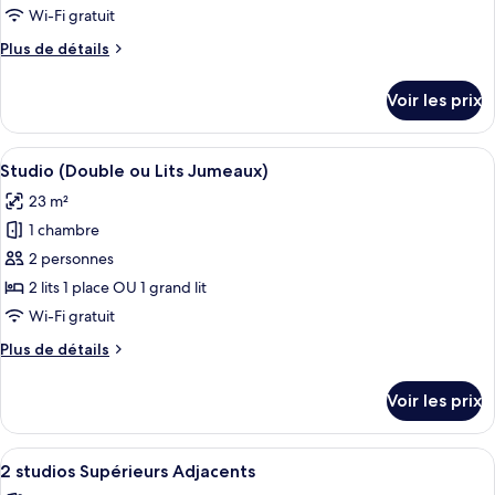
ce
Wi-Fi gratuit
type
Plus
Plus de détails
de
de
chambre :
détails
Voir les prix
sur
Suite
le
Junior
type
Afficher
Une chambre d’hôtel compacte comprena
11
de
Studio (Double ou Lits Jumeaux)
toutes
chambre
23 m²
Suite
les
Junior
1 chambre
photos
pour
2 personnes
ce
2 lits 1 place OU 1 grand lit
type
Wi-Fi gratuit
de
Plus
Plus de détails
chambre :
de
Studio
détails
Voir les prix
sur
(Double
le
ou
type
Afficher
Bureau, rideaux occultants, fer et plan
Lits
7
de
2 studios Supérieurs Adjacents
toutes
Jumeaux)
chambre