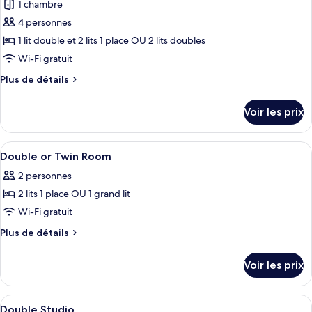
1 chambre
Studio
les
(Double
4 personnes
photos
ou
pour
1 lit double et 2 lits 1 place OU 2 lits doubles
Lits
ce
Jumeaux)
Wi-Fi gratuit
type
Plus
Plus de détails
de
de
chambre :
détails
Voir les prix
sur
2
le
studios
type
Afficher
Bureau, rideaux occultants, fer et plan
Supérieurs
8
de
Double or Twin Room
toutes
chambre
Adjacents
2 personnes
2
les
studios
2 lits 1 place OU 1 grand lit
photos
Supérieurs
pour
Wi-Fi gratuit
Adjacents
ce
Plus
Plus de détails
type
de
détails
de
Voir les prix
sur
chambre :
le
Double
type
Afficher
Bureau, rideaux occultants, fer et plan
7
or
de
Double Studio