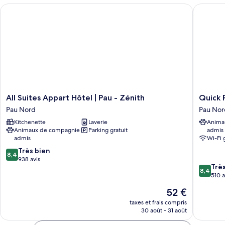
chambre
All Suites Appart Hôtel | Pau - Zénith
Quick Pa
Junior
Suite
All
Quick
All Suites Appart Hôtel | Pau - Zénith
Quick 
Suites
Palace
Pau Nord
Pau Nor
Appart
Pau
Kitchenette
Laverie
Anima
Hôtel
Pau
Animaux de compagnie
Parking gratuit
admis
|
Nord
admis
Wi-Fi 
Pau
8.4
-
Très bien
8,4
sur
Zénith
938 avis
8.4
Trè
10,
Pau
8,4
sur
510 a
Très
Nord
10,
bien,
Le
52 €
Très
938 avis
nouveau
bien,
taxes et frais compris
prix
30 août - 31 août
510 avis
est