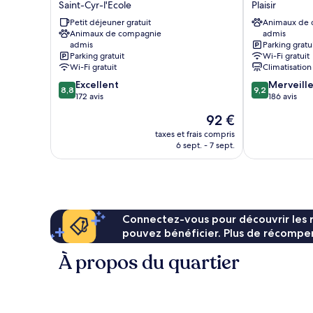
Saint-Cyr-l'Ecole
Plaisir
Saint
Prestige
Quentin
Petit déjeuner gratuit
Plaisir
Animaux de
Animaux de compagnie
admis
en
-
admis
Parking gratu
Yvelines
St
Parking gratuit
Wi-Fi gratuit
Saint-
Quentin
Wi-Fi gratuit
Climatisation
Cyr-
Plaisir
8.8
9.2
Excellent
Merveill
l'Ecole
8,8
9,2
sur
sur
172 avis
186 avis
10,
10,
Le
92 €
Excellent,
Merveilleux,
nouveau
172 avis
186 avis
taxes et frais compris
prix
6 sept. - 7 sept.
est
de
92 €
Connectez-vous pour découvrir les 
pouvez bénéficier. Plus de récompen
À propos du quartier