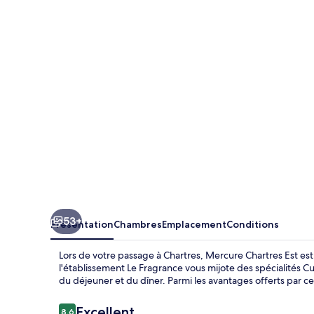
Chartres
Est
53+
Présentation
Chambres
Emplacement
Conditions
Lors de votre passage à Chartres, Mercure Chartres Est est 
l'établissement Le Fragrance vous mijote des spécialités C
du déjeuner et du dîner. Parmi les avantages offerts par ce
Avis
Excellent
8,6