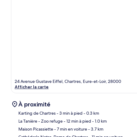
24 Avenue Gustave Eiffel, Chartres, Eure-et-Loir, 28000
Afficher la carte
À proximité
Karting de Chartres
- 3 min à pied
- 0.3 km
La Tanière - Zoo refuge
- 12 min à pied
- 1.0 km
Car
Maison Picassiette
- 7 min en voiture
- 3.7 km
Cathédrale Notre-Dame de Chartres
- 11 min en voiture
-