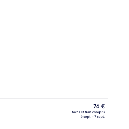
e)
Chambre Classique, 1 lit double | Liter
Le
76 €
prix
taxes et frais compris
actuel
6 sept. - 7 sept.
e)
Bar (sur place)
est
de