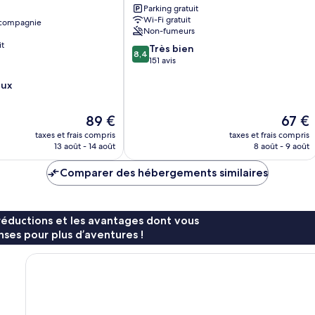
Parking gratuit
Wi-Fi gratuit
 compagnie
Non-fumeurs
it
8.4
Très bien
8,4
sur
151 avis
10,
eux
Très
bien,
151 avis
Le
Le
89 €
67 €
nouveau
nouvea
taxes et frais compris
taxes et frais compris
prix
prix
13 août - 14 août
8 août - 9 août
est
est
de
de
Comparer des hébergements similaires
89 €
67 €
réductions et les avantages dont vous
ses pour plus d’aventures !