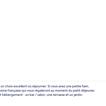
Bar (sur plac
un choix excellent où séjourner. Si vous avez une petite faim,
uisine française qui vous régaleront au moment du petit déjeuner,
t hébergement : un bar / salon, une terrasse et un jardin.
Bar (sur plac