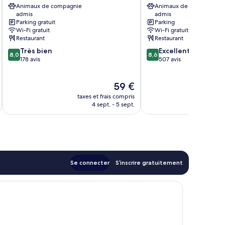
Animaux de compagnie
Animaux de compagnie
Paris
admis
admis
Saclay
Parking gratuit
Parking
Saclay
Wi-Fi gratuit
Wi-Fi gratuit
Restaurant
Restaurant
8.0
8.6
Très bien
Excellent
8,0
8,6
sur
sur
178 avis
507 avis
10,
10,
Très
Excellent,
Le
59 €
bien,
507 avis
u
nouveau
178 avis
taxes et frais compris
tax
prix
4 sept. - 5 sept.
est
de
59 €
Se connecter
S’inscrire gratuitement