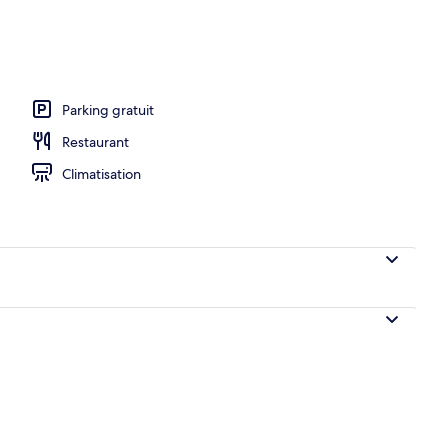
r, déjeuner et dîner servis sur place
Parking gratuit
Restaurant
Climatisation