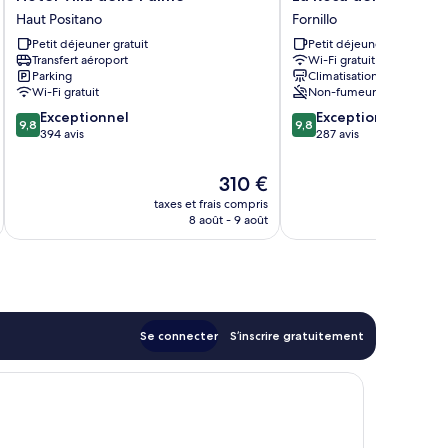
Villa
Rosa
Haut Positano
Fornillo
delle
dei
Petit déjeuner gratuit
Petit déjeuner gratuit
Palme
Venti
Transfert aéroport
Wi-Fi gratuit
Haut
Fornillo
Parking
Climatisation
Positano
Wi-Fi gratuit
Non-fumeurs
9.8
9.8
Exceptionnel
Exceptionnel
9,8
9,8
sur
sur
394 avis
287 avis
10,
10,
Exceptionnel,
Exceptionnel,
Le
310 €
394 avis
287 avis
nouveau
taxes et frais compris
prix
8 août - 9 août
est
de
310 €
Se connecter
S’inscrire gratuitement