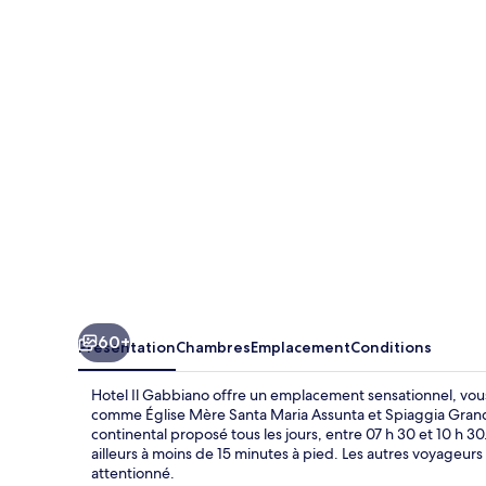
Il
Gabbiano
60+
Présentation
Chambres
Emplacement
Conditions
Hotel Il Gabbiano offre un emplacement sensationnel, vous
comme Église Mère Santa Maria Assunta et Spiaggia Grande. 
continental proposé tous les jours, entre 07 h 30 et 10 h 30
ailleurs à moins de 15 minutes à pied. Les autres voyageur
attentionné.