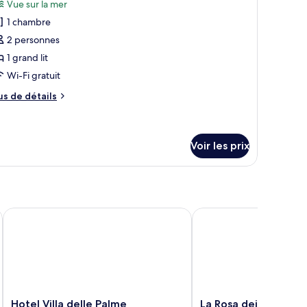
ue
Vue sur la mer
ambre,
s
er
1 chambre
hotos
Balcony)
ès
our
2 personnes
and
e
1 grand lit
in
ype
Wi-Fi gratuit
e
mous,
us
us de détails
hambre :
e
e
hambre
er
tails
alcony)
r
onfort
Voir les prix
pe
e
hambre
hambre
nfort
Hotel Villa delle Palme
La Rosa dei Venti
Hotel
La
Hotel Villa delle Palme
La Rosa dei Venti