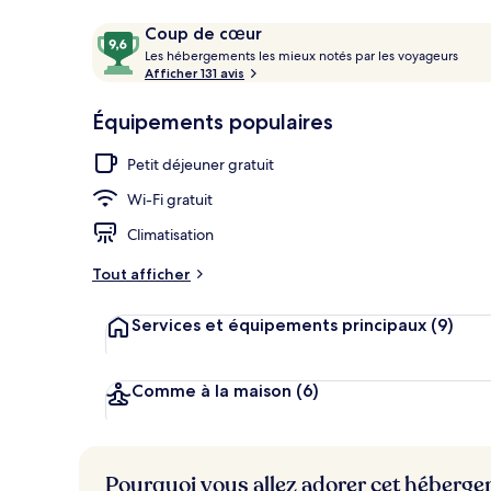
Avis
9,6
Coup de cœur
voyageurs
L
sur
Les hébergements les mieux notés par les voyageurs
e
Afficher 131 avis
10,
Chambre, 1 tr
s
Coup
Équipements populaires
de
h
cœur
é
Petit déjeuner gratuit
b
e
Wi-Fi gratuit
r
g
Climatisation
e
m
Tout afficher
e
n
Services et équipements principaux
(9)
t
s
l
Comme à la maison
(6)
e
s
m
Pourquoi vous allez adorer cet héberg
i