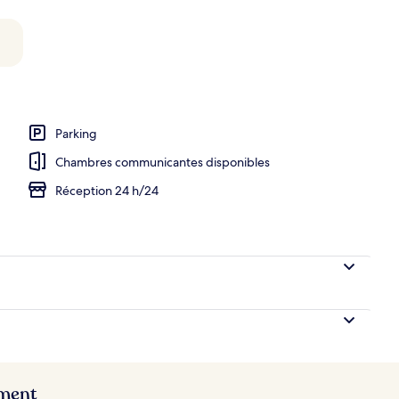
ès grand lit, bain à remous, vue mer (Terrace) | Minibar, bureau, espace de t
Parking
Chambres communicantes disponibles
Réception 24 h/24
ement