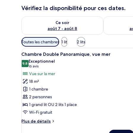
r
Vérifiez la disponibilité pour ces dates.
s
Vérifier la disponibilité pour ce soir août 7 - août 8
Vérifier la di
Ce soir
août 7 - août 8
a
Filtres
Toutes les chambres
1 lit
2 lits
disponibles
Afficher
Une chambre à coucher avec un l
pour
5
Chambre Double Panoramique, vue mer
toutes
les
Exceptionnel
les
9,8
chambres
9,8 sur 10
(16 avis)
16 avis
photos
Vue sur la mer
pour
18 m²
ce
1 chambre
type
2 personnes
de
1 grand lit OU 2 lits 1 place
chambre :
Chambre
Wi-Fi gratuit
Double
Plus
Plus de détails
Panoramique,
de
détails
vue