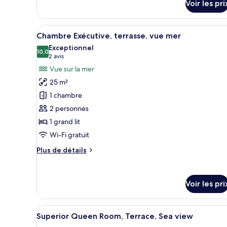
Voir les pri
sur
mer
le
type
Afficher
Une chambre d’hôtel moderne ave
15
de
Chambre Exécutive, terrasse, vue mer
toutes
chambre
Exceptionnel
Chambre
les
10,0
10,0 sur 10
(2 avis)
2 avis
Double
photos
Vue sur la mer
Panoramique,
pour
vue
25 m²
ce
mer
1 chambre
type
2 personnes
de
1 grand lit
chambre :
Chambre
Wi-Fi gratuit
Exécutive,
Plus
Plus de détails
terrasse,
de
détails
vue
sur
mer
Voir les pri
le
type
de
Afficher
Une chambre d’hôtel avec un lit
chambre
11
Superior Queen Room, Terrace, Sea view
toutes
Chambre