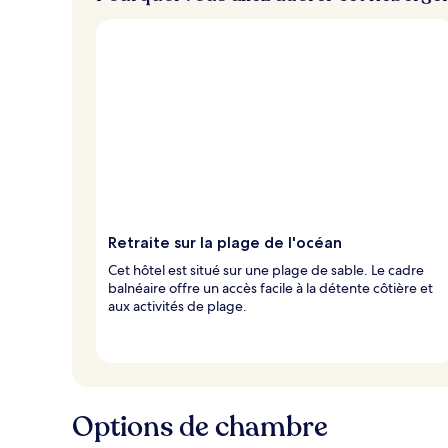
e
u
x
n
o
t
é
s
p
a
r
Retraite sur la plage de l'océan
l
Cet hôtel est situé sur une plage de sable. Le cadre
e
balnéaire offre un accès facile à la détente côtière et
s
aux activités de plage.
v
o
y
a
g
Options de chambre
e
u