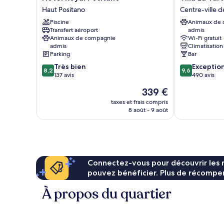
Royal
La
Haut Positano
Centre-ville d
Positano
Tartana
Piscine
Animaux de
Haut
Centre-
Transfert aéroport
admis
Positano
ville
Animaux de compagnie
Wi-Fi gratuit
de
admis
Climatisation
Positano
Parking
Bar
8.2
9.6
Très bien
Exceptio
8,2
9,6
sur
sur
137 avis
490 avis
10,
10,
Le
339 €
Très
Exceptionnel,
nouveau
bien,
490 avis
taxes et frais compris
prix
8 août - 9 août
137 avis
est
de
339 €
Connectez-vous pour découvrir les 
pouvez bénéficier. Plus de récompen
À propos du quartier