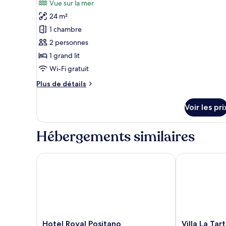
Vue sur la mer
Exécutive,
les
terrasse,
24 m²
photos
vue
pour
1 chambre
mer
ce
2 personnes
type
1 grand lit
de
Wi-Fi gratuit
chambre :
Plus
Plus de détails
Superior
de
Queen
détails
Voir les pri
Room,
sur
le
Terrace,
type
Hébergements similaires
Sea
de
view
chambre
Superior
Hotel Royal Positano
Villa La Tartan
Queen
Room,
Terrace,
Sea
view
Hotel
Villa
Hotel Royal Positano
Villa La Tar