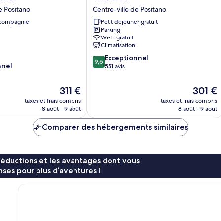
Rosa
e Positano
Centre-ville de Positano
Centre-
 compagnie
Petit déjeuner gratuit
ville
Parking
de
Wi-Fi gratuit
Positano
Climatisation
9.6
Exceptionnel
9,6
nnel
sur
551 avis
10,
Exceptionnel,
Le
Le
311 €
301 €
551 avis
nouveau
nouveau
taxes et frais compris
taxes et frais compris
prix
prix
8 août - 9 août
8 août - 9 août
est
est
de
de
Comparer des hébergements similaires
311 €
301 €
réductions et les avantages dont vous
ses pour plus d’aventures !