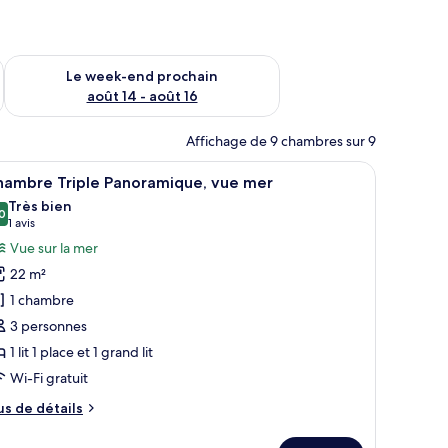
-end août 7 - août 9
Vérifier la disponibilité pour le week-end prochain août 14 - a
Le week-end prochain
août 14 - août 16
Affichage de 9 chambres sur 9
 travers l’encadrement d’une porte.
es donnant sur une vue côtière, avec des bateaux.
fficher
Une chambre à coucher avec un lit, un bureau, 
5
hambre Triple Panoramique, vue mer
outes
Très bien
s
0
8,0 sur 10
(1 avis)
1 avis
hotos
Vue sur la mer
our
22 m²
e
1 chambre
ype
3 personnes
e
1 lit 1 place et 1 grand lit
hambre :
hambre
Wi-Fi gratuit
riple
us
us de détails
anoramique,
e
tails
ue