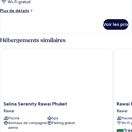
Wi-Fi gratuit
Plus
Plus de détails
de
détails
Voir les prix
sur
le
type
Hébergements similaires
de
chambre
Selina Serenity Rawai Phuket
Rawai Pa
Chambre
Selina
Rawai
Selina Serenity Rawai Phuket
Rawai 
Serenity
Palm
Rawai
Rawai
Rawai
Beach
Piscine
Spa
Piscin
Phuket
Resort
Animaux de compagnie
Parking gratuit
Wi-Fi 
Rawai
Rawai
admis
8.2
Trè