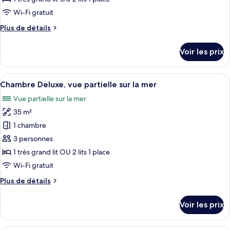
type
Wi-Fi gratuit
de
Plus
Plus de détails
chambre :
de
Chambre
détails
Voir les prix
sur
Deluxe,
le
balcon
type
Afficher
Un balcon avec vue sur la mer, un bure
7
de
Chambre Deluxe, vue partielle sur la mer
toutes
chambre
Vue partielle sur la mer
Chambre
les
Deluxe,
35 m²
photos
balcon
pour
1 chambre
ce
3 personnes
type
1 très grand lit OU 2 lits 1 place
de
Wi-Fi gratuit
chambre :
Plus
Plus de détails
Chambre
de
Deluxe,
détails
Voir les prix
vue
sur
le
partielle
type