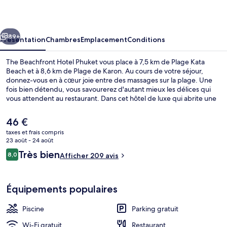
Hotel
Phuket
cédent
Suivant
89+
Présentation
Chambres
Emplacement
Conditions
The Beachfront Hotel Phuket vous place à 7,5 km de Plage Kata
Beach et à 8,6 km de Plage de Karon. Au cours de votre séjour,
donnez-vous en à cœur joie entre des massages sur la plage. Une
fois bien détendu, vous savourerez d'autant mieux les délices qui
vous attendent au restaurant. Dans cet hôtel de luxe qui abrite une
piscine extérieure et un bar / salon, tout est fait pour votre confort,
puisque chaque chambre est équipée d'un réfrigérateur et d'un
Le
46 €
micro-ondes. Que demander de plus ?Les autres voyageurs ne
prix
taxes et frais compris
disent que du bien en ce qui concerne le personnel attentionné.
actuel
23 août - 24 août
Piscine extérieure, parasols de plage
est
Avis
Très bien
8,0
Afficher 209 avis
de
8,0 sur 10
voyageurs
46 €.
Équipements populaires
Piscine
Parking gratuit
Wi-Fi gratuit
Restaurant