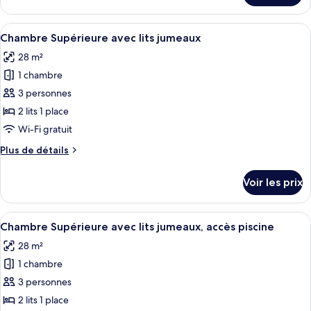
2
le
chambres,
type
Afficher
Une chambre d’hôtel avec deux lits, un
accès
7
de
Chambre Supérieure avec lits jumeaux
toutes
piscine
chambre
28 m²
Chambre,
les
2
1 chambre
photos
chambres,
pour
3 personnes
accès
ce
piscine
2 lits 1 place
type
Wi-Fi gratuit
de
Plus
Plus de détails
chambre :
de
Chambre
détails
Voir les prix
sur
Supérieure
le
avec
type
Afficher
Une chambre d’hôtel avec un lit, une t
lits
8
de
Chambre Supérieure avec lits jumeaux, accès piscine
toutes
jumeaux
chambre
28 m²
Chambre
les
Supérieure
1 chambre
photos
avec
pour
3 personnes
lits
ce
jumeaux
2 lits 1 place