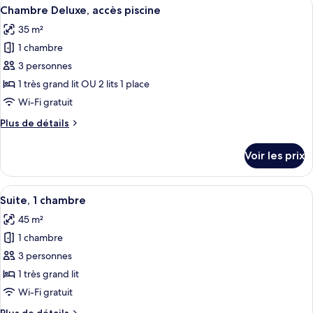
Afficher
Un hôtel moderne doté d’un espace pis
sur
9
de
Chambre Deluxe, accès piscine
toutes
la
chambre
35 m²
Chambre
les
mer
Deluxe,
1 chambre
photos
vue
pour
3 personnes
partielle
ce
sur
1 très grand lit OU 2 lits 1 place
la
type
Wi-Fi gratuit
mer
de
Plus
Plus de détails
chambre :
de
Chambre
détails
Voir les prix
sur
Deluxe,
le
accès
type
Afficher
Une chambre d’hôtel moderne équipée d
piscine
9
de
Suite, 1 chambre
toutes
chambre
45 m²
Chambre
les
Deluxe,
1 chambre
photos
accès
pour
3 personnes
piscine
ce
1 très grand lit
type
Wi-Fi gratuit
de
Plus