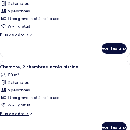
Pool
pour
2 chambres
Suite
ce
5 personnes
type
1 très grand lit et 2 lits 1 place
de
Wi-Fi gratuit
chambre :
Plus
Plus de détails
Chambre,
de
2
détails
Voir les prix
chambres,
sur
le
vue
type
Afficher
Une piscine dotée d’une barrière en ve
mer
9
de
Chambre, 2 chambres, accès piscine
toutes
chambre
110 m²
Chambre,
les
2
2 chambres
photos
chambres,
pour
5 personnes
vue
ce
mer
1 très grand lit et 2 lits 1 place
type
Wi-Fi gratuit
de
Plus
Plus de détails
chambre :
de
Chambre,
détails
Voir les prix
sur