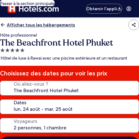
Passer à la section principale
Obtenir l’appli
Afficher tous les hébergements
Hôte professionnel
The Beachfront Hotel Phuket
Hébergement
5.0 étoiles
Hôtel de luxe à Rawai avec une piscine extérieure et un restaurant
Choisissez des dates pour voir les prix
Où allez-vous ?
Dates
Voyageurs