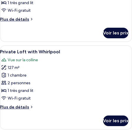
type
1 très grand lit
de
Wi-Fi gratuit
chambre :
Plus
Plus de détails
Premium
de
Loft
détails
Voir les prix
with
sur
le
Whirlpool
type
Afficher
Un bain à remous sur un balcon offran
6
de
Private Loft with Whirlpool
toutes
chambre
Vue sur la colline
Premium
les
Loft
127 m²
photos
with
pour
1 chambre
Whirlpool
ce
2 personnes
type
1 très grand lit
de
Wi-Fi gratuit
chambre :
Plus
Plus de détails
Private
de
Loft
détails
Voir les prix
with
sur
le
Whirlpool