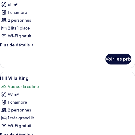
Loft
61 m²
photos
King
pour
1 chambre
ce
2 personnes
type
2 lits 1 place
de
Wi-Fi gratuit
chambre :
Plus
Plus de détails
Studio
de
Loft
détails
Voir les prix
Twin
sur
le
type
Afficher
Une chambre d’hôtel moderne avec un g
7
de
Hill Villa King
toutes
chambre
Vue sur la colline
Studio
les
Loft
99 m²
photos
Twin
pour
1 chambre
ce
2 personnes
type
1 très grand lit
de
Wi-Fi gratuit
chambre :
Plus
Plus de détails