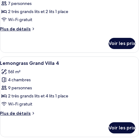
pour
7 personnes
4
ce
Bedrooms
2 très grands lits et 2 lits 1 place
type
Wi-Fi gratuit
de
Plus
Plus de détails
chambre :
de
Basil
détails
Voir les prix
sur
Grand
le
Villa
type
Afficher
Une chambre avec un grand lit, une vu
3
9
de
Lemongrass Grand Villa 4
toutes
Bedrooms
chambre
561 m²
Basil
les
Grand
4 chambres
photos
Villa
pour
9 personnes
3
ce
Bedrooms
2 très grands lits et 4 lits 1 place
type
Wi-Fi gratuit
de
Plus
Plus de détails
chambre :
de
Lemongrass
détails
Voir les prix
sur
Grand
le
Villa