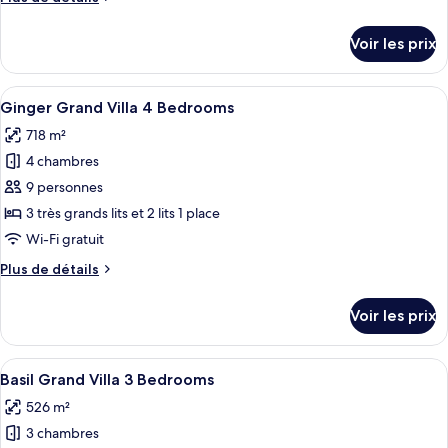
Mint
de
Grand
détails
Voir les prix
Villa
sur
le
3
type
Afficher
Une piscine entourée d’une végétation
Bedrooms
12
de
Ginger Grand Villa 4 Bedrooms
toutes
chambre
718 m²
Mint
les
Grand
4 chambres
photos
Villa
pour
9 personnes
3
ce
Bedrooms
3 très grands lits et 2 lits 1 place
type
Wi-Fi gratuit
de
Plus
Plus de détails
chambre :
de
Ginger
détails
Voir les prix
sur
Grand
le
Villa
type
Afficher
Une chambre d’hôtel moderne avec un g
4
7
de
Basil Grand Villa 3 Bedrooms
toutes
Bedrooms
chambre
526 m²
Ginger
les
Grand
3 chambres
photos
Villa