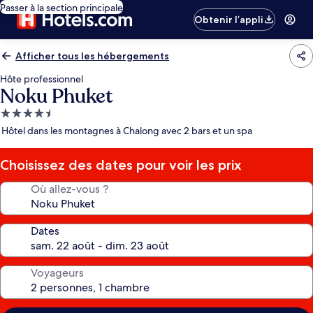
Passer à la section principale
Obtenir l’appli
Afficher tous les hébergements
Hôte professionnel
Noku Phuket
Hébergement
4.5 étoiles
Hôtel dans les montagnes à Chalong avec 2 bars et un spa
Choisissez des dates pour voir les prix
Où allez-vous ?
Dates
Voyageurs