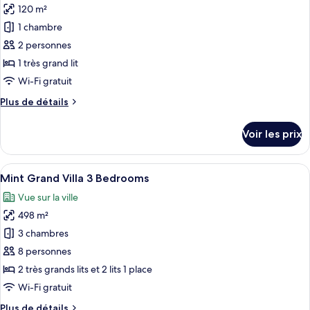
Villa
120 m²
photos
Twin
pour
1 chambre
ce
2 personnes
type
1 très grand lit
de
Wi-Fi gratuit
chambre :
Plus
Plus de détails
Tree
de
Villa
détails
Voir les prix
sur
le
type
Afficher
Un salon spacieux doté d’un grand télé
6
de
Mint Grand Villa 3 Bedrooms
toutes
chambre
Vue sur la ville
Tree
les
Villa
498 m²
photos
pour
3 chambres
ce
8 personnes
type
2 très grands lits et 2 lits 1 place
de
Wi-Fi gratuit
chambre :
Plus
Plus de détails