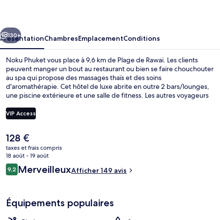
cédent
Suivant
130+
Présentation
Chambres
Emplacement
Conditions
Noku Phuket vous place à 9,6 km de Plage de Rawai. Les clients
peuvent manger un bout au restaurant ou bien se faire chouchouter
au spa qui propose des massages thaïs et des soins
d'aromathérapie. Cet hôtel de luxe abrite en outre 2 bars/lounges,
une piscine extérieure et une salle de fitness. Les autres voyageurs
ne disent que du bien en ce qui concerne le personnel attentionné.
VIP Access
Le
128 €
Façade de l’hébergement
prix
taxes et frais compris
actuel
18 août - 19 août
est
Avis
Merveilleux
9,2
Afficher 149 avis
de
9,2 sur 10
voyageurs
128 €.
Équipements populaires