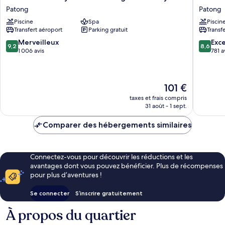
Hideaway
Nature
Patong
Patong
Phuket
Phuket
Piscine
Spa
Piscin
Patong
Patong
Transfert aéroport
Parking gratuit
Transf
-
MGallery
9.2
8.6
Merveilleux
Exce
9,2
8,6
Patong
sur
sur
1 006 avis
781 a
10,
10,
Merveilleux,
Excellen
1 006 avis
781 avis
Le
101 €
nouveau
taxes et frais compris
prix
31 août - 1 sept.
est
de
Comparer des hébergements similaires
101 €
Connectez-vous pour découvrir les réductions et les
avantages dont vous pouvez bénéficier. Plus de récompenses
pour plus d’aventures !
Se connecter
S’inscrire gratuitement
À propos du quartier