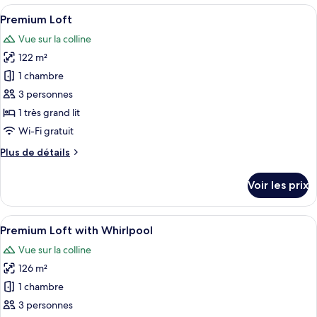
type
Afficher
Une chambre d’hôtel moderne comprena
4
6
de
Premium Loft
toutes
chambre
Vue sur la colline
Lemongrass
les
Grand
122 m²
photos
Villa
pour
1 chambre
4
ce
3 personnes
type
1 très grand lit
de
Wi-Fi gratuit
chambre :
Plus
Plus de détails
Premium
de
Loft
détails
Voir les prix
sur
le
type
Afficher
Une chambre moderne avec un grand lit
8
de
Premium Loft with Whirlpool
toutes
chambre
Vue sur la colline
Premium
les
Loft
126 m²
photos
pour
1 chambre
ce
3 personnes