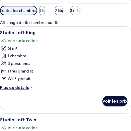
Filtres
Toutes les chambres
1 lit
2 lits
3+ lits
disponibles
pour
Affichage de 15 chambres sur 15
les
Afficher
Une chambre d’hôtel moderne dotée d’un
7
Studio Loft King
chambres
toutes
Vue sur la colline
les
61 m²
photos
pour
1 chambre
ce
3 personnes
type
1 très grand lit
de
Wi-Fi gratuit
chambre :
Plus
Plus de détails
Studio
de
Loft
détails
Voir les prix
King
sur
le
type
Afficher
Une chambre d’hôtel moderne dotée d’un
6
de
Studio Loft Twin
toutes
chambre
Vue sur la colline
Studio
les