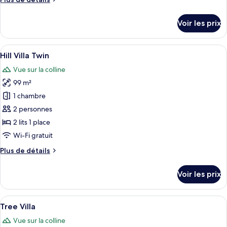
Hill
de
Villa
détails
Voir les prix
King
sur
le
type
Afficher
Une chambre d’hôtel moderne dotée de 
7
de
Hill Villa Twin
toutes
chambre
Vue sur la colline
Hill
les
Villa
99 m²
photos
King
pour
1 chambre
ce
2 personnes
type
2 lits 1 place
de
Wi-Fi gratuit
chambre :
Plus
Plus de détails
Hill
de
Villa
détails
Voir les prix
Twin
sur
le
type
Afficher
Une chambre d’hôtel moderne avec un g
15
de
Tree Villa
toutes
chambre
Vue sur la colline
Hill
les