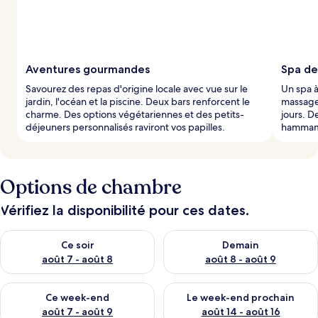
Aventures gourmandes
Spa de
Savourez des repas d'origine locale avec vue sur le
Un spa à
jardin, l'océan et la piscine. Deux bars renforcent le
massages
charme. Des options végétariennes et des petits-
jours. D
déjeuners personnalisés raviront vos papilles.
hammam 
Options de chambre
Vérifiez la disponibilité pour ces dates.
Vérifier la disponibilité pour ce soir août 7 - août 8
Vérifier la disponibilité pour 
Ce soir
Demain
août 7 - août 8
août 8 - août 9
Vérifier la disponibilité pour ce week-end août 7 - août 9
Vérifier la disponibilité pour 
Ce week-end
Le week-end prochain
août 7 - août 9
août 14 - août 16