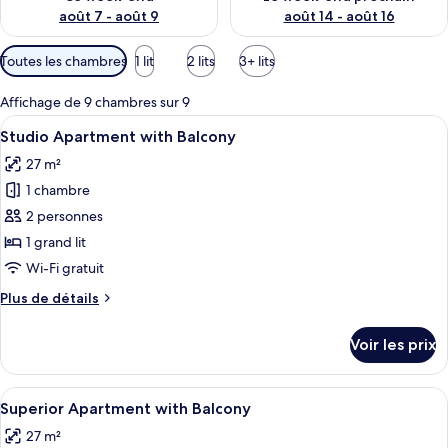
août 7 - août 9
août 14 - août 16
Filtres
Toutes les chambres
1 lit
2 lits
3+ lits
disponibles
pour
Affichage de 9 chambres sur 9
les
Afficher
Une chambre à coucher moderne avec un
24
Studio Apartment with Balcony
chambres
toutes
27 m²
les
1 chambre
photos
pour
2 personnes
ce
1 grand lit
type
Wi-Fi gratuit
de
Plus
Plus de détails
chambre :
de
Studio
détails
Voir les prix
sur
Apartment
le
with
type
Afficher
Un salon moderne avec un canapé gris, 
Balcony
39
de
Superior Apartment with Balcony
toutes
chambre
27 m²
Studio
les