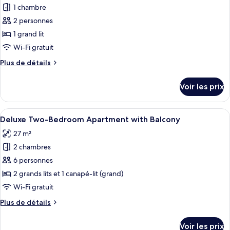
Apartment
1 chambre
photos
with
pour
2 personnes
Balcony
ce
1 grand lit
type
Wi-Fi gratuit
de
Plus
Plus de détails
chambre :
de
Superior
détails
Voir les prix
sur
Apartment
le
with
type
Afficher
Une chambre à coucher moderne avec un
Balcony
29
de
Deluxe Two-Bedroom Apartment with Balcony
toutes
chambre
27 m²
Superior
les
Apartment
2 chambres
photos
with
pour
6 personnes
Balcony
ce
2 grands lits et 1 canapé-lit (grand)
type
Wi-Fi gratuit
de
Plus
Plus de détails
chambre :
de
Deluxe
détails
Voir les prix
sur