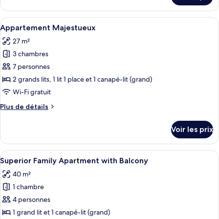
Two-
le
Bedroom
type
Afficher
Une chambre à coucher moderne avec un 
Apartment
19
de
Appartement Majestueux
toutes
with
chambre
27 m²
Deluxe
les
Balcony
Two-
3 chambres
photos
Bedroom
pour
7 personnes
Apartment
ce
with
2 grands lits, 1 lit 1 place et 1 canapé-lit (grand)
Balcony
type
Wi-Fi gratuit
de
Plus
Plus de détails
chambre :
de
Appartement
détails
Voir les prix
sur
Majestueux
le
type
Afficher
Un lit bien fait, recouvert d’une couv
34
de
Superior Family Apartment with Balcony
toutes
chambre
40 m²
Appartement
les
Majestueux
1 chambre
photos
pour
4 personnes
ce
1 grand lit et 1 canapé-lit (grand)