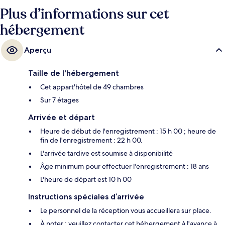
Arrêt de tram Király utca / Erzsébet körút, à 7 min.
Plus d’informations sur cet
hébergement
Aperçu
Taille de l'hébergement
Cet appart'hôtel de 49 chambres
Sur 7 étages
Arrivée et départ
Heure de début de l'enregistrement : 15 h 00 ; heure de
fin de l'enregistrement : 22 h 00.
L'arrivée tardive est soumise à disponibilité
Âge minimum pour effectuer l'enregistrement : 18 ans
L'heure de départ est 10 h 00
Instructions spéciales d’arrivée
Le personnel de la réception vous accueillera sur place.
À noter : veuillez contacter cet hébergement à l'avance à