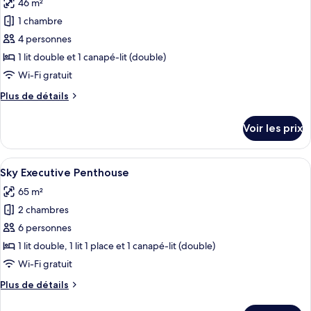
46 m²
Appartement,
les
balcon
1 chambre
photos
(Sky
pour
4 personnes
Ambassador)
ce
1 lit double et 1 canapé-lit (double)
type
Wi-Fi gratuit
de
Plus
Plus de détails
chambre :
de
Sky
détails
Voir les prix
sur
Superior
le
Penthouse
type
Afficher
Un salon moderne avec un canapé gris,
18
de
Sky Executive Penthouse
toutes
chambre
65 m²
Sky
les
Superior
2 chambres
photos
Penthouse
pour
6 personnes
ce
1 lit double, 1 lit 1 place et 1 canapé-lit (double)
type
Wi-Fi gratuit
de
Plus
Plus de détails
chambre :
de
Sky
détails