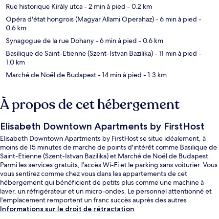
Rue historique Király utca
- 2 min à pied
- 0.2 km
Opéra d'état hongrois (Magyar Allami Operahaz)
- 6 min à pied
-
0.6 km
Synagogue de la rue Dohany
- 6 min à pied
- 0.6 km
Basilique de Saint-Etienne (Szent-Istvan Bazilika)
- 11 min à pied
-
1.0 km
Marché de Noël de Budapest
- 14 min à pied
- 1.3 km
À propos de cet hébergement
Elisabeth Downtown Apartments by FirstHost
Elisabeth Downtown Apartments by FirstHost se situe idéalement, à
moins de 15 minutes de marche de points d'intérêt comme Basilique de
Saint-Etienne (Szent-Istvan Bazilika) et Marché de Noël de Budapest.
Parmi les services gratuits, l'accès Wi-Fi et le parking sans voiturier. Vous
vous sentirez comme chez vous dans les appartements de cet
hébergement qui bénéficient de petits plus comme une machine à
laver, un réfrigérateur et un micro-ondes. Le personnel attentionné et
l'emplacement remportent un franc succès auprès des autres
voyageurs. L'hébergement se situe à une très courte distance à pied
Informations sur le droit de rétractation
des transports publics : Station de métro Opéra se trouve à 7 min et