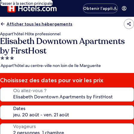
Passer à la section principale
Obtenir l’appli
Afficher tous les hébergements
Appart’hôtel
·
Hôte professionnel
Elisabeth Downtown Apartments
by FirstHost
Hébergement
3.0 étoiles
Appart'hôtel au centre-ville non loin de Ile Marguerite
Choisissez des dates pour voir les prix
Où allez-vous ?
Dates
Voyageurs