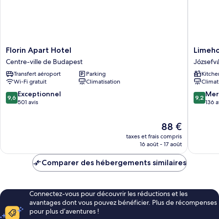
Florin
Limeho
Florin Apart Hotel
Limeho
Apart
Budape
Centre-ville de Budapest
Józsefv
Hotel
Mosonyi
Transfert aéroport
Parking
Kitche
Centre-
u.
Wi-Fi gratuit
Climatisation
Climat
ville
4
de
Józsefv
9.6
9.2
Exceptionnel
Mer
9,6
9,2
Budapest
sur
sur
501 avis
136 a
10,
10,
Exceptionnel,
Merveill
Le
88 €
501 avis
136 avis
nouveau
taxes et frais compris
prix
16 août - 17 août
est
de
Comparer des hébergements similaires
88 €
Connectez-vous pour découvrir les réductions et les
avantages dont vous pouvez bénéficier. Plus de récompenses
pour plus d’aventures !