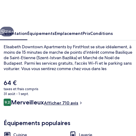
Downtown
Apartments
by
cédent
Suivant
FirstHost
214+
Présentation
Équipements
Emplacement
Prix
Conditions
Elisabeth Downtown Apartments by FirstHost se situe idéalement, à
moins de 15 minutes de marche de points d'intérêt comme Basilique
de Saint-Etienne (Szent-Istvan Bazilika) et Marché de Noël de
Budapest. Parmi les services gratuits, l'accès Wi-Fi et le parking sans
voiturier. Vous vous sentirez comme chez vous dans les
appartements de cet hébergement qui bénéficient de petits plus
comme une machine à laver, un réfrigérateur et un micro-ondes. Le
Le
64 €
personnel attentionné et l'emplacement remportent un franc
prix
taxes et frais compris
succès auprès des autres voyageurs. L'hébergement se situe à une
actuel
31 août - 1 sept.
très courte distance à pied des transports publics : Station de métro
Terrasse/Patio
est
Avis
Opéra se trouve à 7 min et Arrêt de tram Király utca / Erzsébet
Merveilleux
9,2
Afficher 710 avis
de
9,2 sur 10
körút, à 7 min.
voyageurs
64 €.
Équipements populaires
Cuisine
Laverie