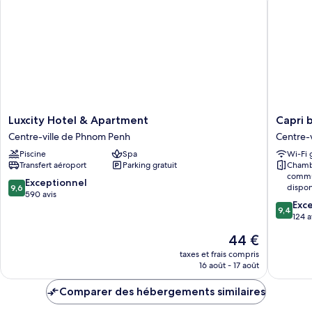
Lifestyle)
Junior,
1
lit
double
(Tribe
Lifestyle)
Luxcity
Capri
Luxcity Hotel & Apartment
Capri 
Hotel
by
Centre-ville de Phnom Penh
Centre-
&
Fraser,
Piscine
Spa
Wi-Fi 
Apartment
Phnom
Transfert aéroport
Parking gratuit
Chamb
Centre-
Penh
commu
ville
Centre-
9.6
Exceptionnel
dispon
9,6
de
ville
sur
590 avis
9.4
Exc
Phnom
de
10,
9,4
sur
124 a
Penh
Phnom
Exceptionnel,
10,
Penh
590 avis
Le
44 €
Exceptio
nouveau
124 avis
taxes et frais compris
prix
16 août - 17 août
est
de
Comparer des hébergements similaires
44 €