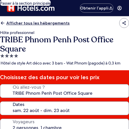
Passer à la section principale
Obtenir l’appli
Afficher tous les hébergements
Hôte professionnel
TRIBE Phnom Penh Post Office
Square
Hébergement
4.0 étoiles
Hôtel de style Art déco avec 3 bars - Wat Phnom (pagode) à 0,3 km
Choisissez des dates pour voir les prix
Où allez-vous ?
Dates
Voyageurs