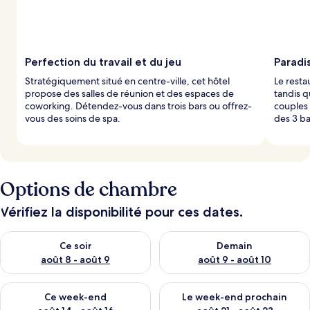
Perfection du travail et du jeu
Paradi
Stratégiquement situé en centre-ville, cet hôtel
Le resta
propose des salles de réunion et des espaces de
tandis q
coworking. Détendez-vous dans trois bars ou offrez-
couples 
vous des soins de spa.
des 3 ba
Options de chambre
Vérifiez la disponibilité pour ces dates.
Vérifier la disponibilité pour ce soir août 8 - août 9
Vérifier la disponibilité pour 
Ce soir
Demain
août 8 - août 9
août 9 - août 10
Vérifier la disponibilité pour ce week-end août 14 - août 16
Vérifier la disponibilité pour
Ce week-end
Le week-end prochain