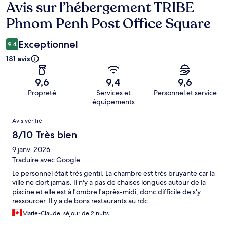
Avis sur l’hébergement TRIBE
Avis
Phnom Penh Post Office Square
Exceptionnel
9,4
181 avis
9,6
9,4
9,6
Propreté
Services et
Personnel et service
équipements
Avis
Avis vérifié
8/10 Très bien
9 janv. 2026
Traduire avec Google
Le personnel était très gentil. La chambre est très bruyante car la
ville ne dort jamais. Il n'y a pas de chaises longues autour de la
piscine et elle est à l'ombre l'après-midi, donc difficile de s'y
ressourcer. Il y a de bons restaurants au rdc.
Marie-Claude, séjour de 2 nuits