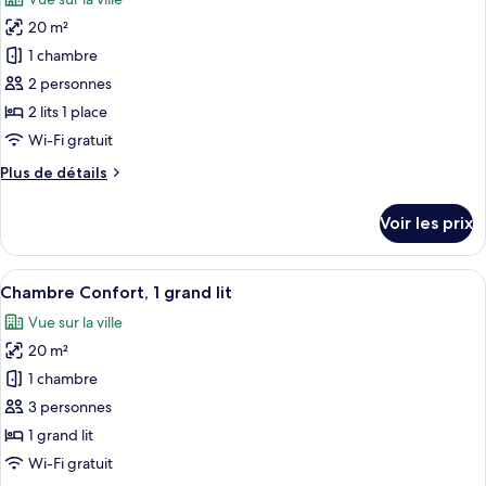
Chambre
les
Confort,
20 m²
photos
1
pour
1 chambre
grand
ce
lit,
2 personnes
balcon
type
2 lits 1 place
de
Wi-Fi gratuit
chambre :
Plus
Plus de détails
Chambre
de
Confort,
détails
Voir les prix
2
sur
le
lits
type
Afficher
Chambre Confort, 1 grand lit | Literie 
une
12
de
Chambre Confort, 1 grand lit
toutes
place,
chambre
Vue sur la ville
Chambre
les
balcon
Confort,
20 m²
photos
2
pour
1 chambre
lits
ce
une
3 personnes
place,
type
1 grand lit
balcon
de
Wi-Fi gratuit
chambre :