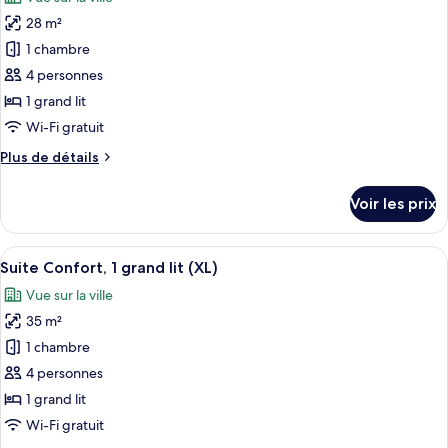
Chambre
les
Confort,
28 m²
photos
2
pour
1 chambre
lits
ce
une
4 personnes
place
type
1 grand lit
de
Wi-Fi gratuit
chambre :
Plus
Plus de détails
Chambre
de
Confort,
détails
Voir les prix
1
sur
le
grand
type
Afficher
Une chambre d’hôtel moderne avec un m
lit
11
de
Suite Confort, 1 grand lit (XL)
toutes
(XL)
chambre
Vue sur la ville
Chambre
les
Confort,
35 m²
photos
1
pour
1 chambre
grand
ce
lit
4 personnes
(XL)
type
1 grand lit
de
Wi-Fi gratuit
chambre :