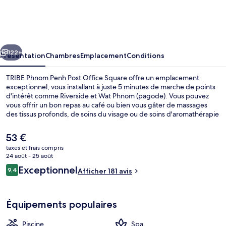
Phnom
Penh
Post
cédent
Suivant
Office
122+
Présentation
Chambres
Emplacement
Conditions
Square
TRIBE Phnom Penh Post Office Square offre un emplacement
exceptionnel, vous installant à juste 5 minutes de marche de points
d'intérêt comme Riverside et Wat Phnom (pagode). Vous pouvez
vous offrir un bon repas au café ou bien vous gâter de massages
des tissus profonds, de soins du visage ou de soins d'aromathérapie
qui vous sont proposés au spa. Cet hôtel de style Art déco abrite en
outre 3 bars/lounges, une piscine extérieure et un bar en bord de
Le
53 €
piscine. Les autres voyageurs adorent le personnel attentionné.
prix
taxes et frais compris
actuel
24 août - 25 août
3 bars, bar en bord de piscine
est
Avis
Exceptionnel
9,4
Afficher 181 avis
de
9,4 sur 10
voyageurs
53 €.
Équipements populaires
Piscine
Spa