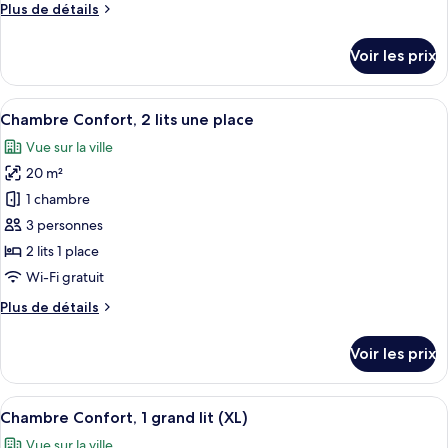
Plus
Plus de détails
Chambre
de
Confort,
détails
Voir les prix
1
sur
le
grand
type
Afficher
Chambre Confort, 2 lits une place | Lit
lit
11
de
Chambre Confort, 2 lits une place
toutes
chambre
Vue sur la ville
Chambre
les
Confort,
20 m²
photos
1
pour
1 chambre
grand
ce
lit
3 personnes
type
2 lits 1 place
de
Wi-Fi gratuit
chambre :
Plus
Plus de détails
Chambre
de
Confort,
détails
Voir les prix
2
sur
le
lits
type
Afficher
Une chambre d’hôtel moderne avec un g
une
9
de
Chambre Confort, 1 grand lit (XL)
toutes
place
chambre
Vue sur la ville