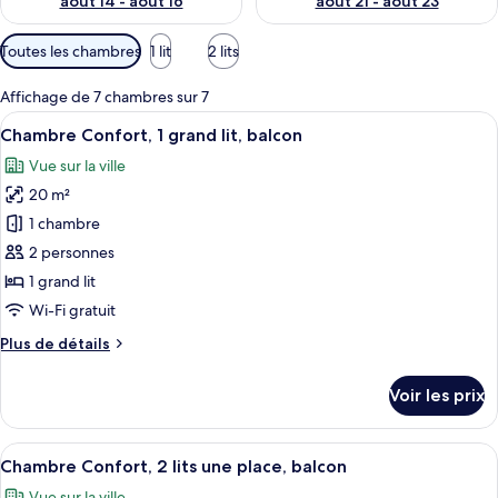
août 14 - août 16
août 21 - août 23
Filtres
Toutes les chambres
1 lit
2 lits
disponibles
pour
Affichage de 7 chambres sur 7
les
Afficher
Chambre Confort, 1 grand lit, balcon | 
10
Chambre Confort, 1 grand lit, balcon
chambres
toutes
Vue sur la ville
les
20 m²
photos
pour
1 chambre
ce
2 personnes
type
1 grand lit
de
Wi-Fi gratuit
chambre :
Plus
Plus de détails
Chambre
de
Confort,
détails
Voir les prix
1
sur
le
grand
type
Afficher
Chambre Confort, 2 lits une place, balc
lit,
11
de
Chambre Confort, 2 lits une place, balcon
toutes
balcon
chambre
Vue sur la ville