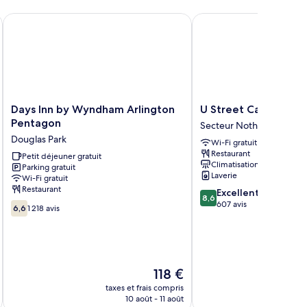
hambre
hambre
/Connecticut Avenue
Days Inn by Wyndham Arlington Pentagon
U Street Capsule Hoste
périeure,
and
Days
U
Days Inn by Wyndham Arlington
U Street Capsule Ho
Inn
Street
Pentagon
Secteur Nothwest
by
Capsule
Douglas Park
Wi-Fi gratuit
Wyndham
Hostel
Restaurant
Arlington
Petit déjeuner gratuit
Secteur
Climatisation
Parking gratuit
Pentagon
Nothwest
Laverie
Wi-Fi gratuit
Douglas
Restaurant
8.6
Excellent
Park
8,6
sur
607 avis
6.6
6,6
1 218 avis
10,
sur
Excellent,
10,
607 avis
1 218 avis
Le
118 €
u
nouveau
taxes et frais compris
tax
prix
10 août - 11 août