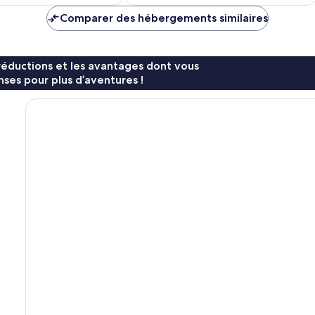
est
est
de
de
Comparer des hébergements similaires
83 €
88 €
réductions et les avantages dont vous
ses pour plus d’aventures !