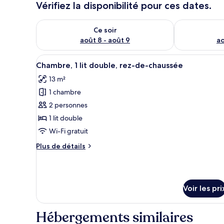
Vérifiez la disponibilité pour ces dates.
Vérifier la disponibilité pour ce soir août 8 - août 9
Vérifier la di
Ce soir
août 8 - août 9
ao
Afficher
Une chambre à coucher comprena
4
Chambre, 1 lit double, rez-de-chaussée
toutes
13 m²
les
1 chambre
photos
pour
2 personnes
ce
1 lit double
type
Wi-Fi gratuit
de
Plus
Plus de détails
chambre :
de
Chambre,
détails
sur
1
le
lit
Voir les pri
type
double,
de
rez-
chambre
Hébergements similaires
Chambre,
de-