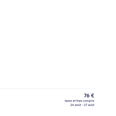
Extérieur
Le
76 €
prix
taxes et frais compris
actuel
26 août - 27 août
n
Cafetière/bouilloire, réfrigérateur d
est
de