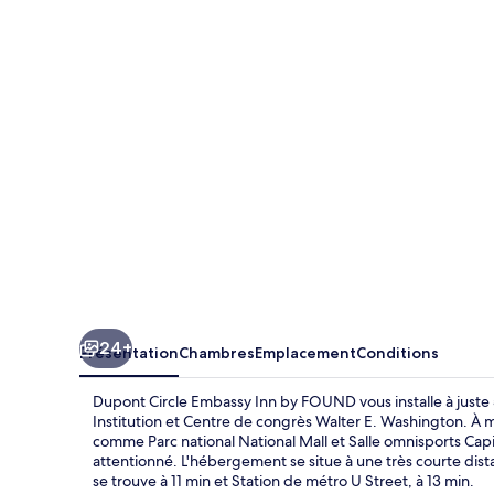
Circle
Embassy
Inn
by
FOUND
24+
Présentation
Chambres
Emplacement
Conditions
Dupont Circle Embassy Inn by FOUND vous installe à juste
Institution et Centre de congrès Walter E. Washington. À m
comme Parc national National Mall et Salle omnisports Capi
attentionné. L'hébergement se situe à une très courte dist
se trouve à 11 min et Station de métro U Street, à 13 min.