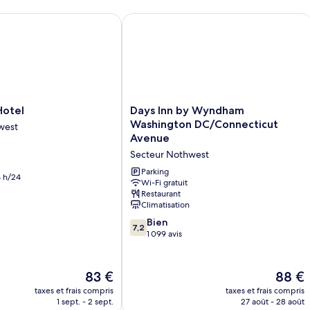
chambre
c
Chambre
C
tel
Days Inn by Wyndham Washington DC
Standard,
Su
1
1
grand
gr
lit
lit
Days
Hotel
Days Inn by Wyndham
Inn
Washington DC/Connecticut
west
by
Avenue
Wyndham
Secteur Nothwest
Washington
DC/Connecticut
Parking
 h/24
Avenue
Wi-Fi gratuit
Restaurant
Secteur
Climatisation
Nothwest
7.2
Bien
7,2
sur
1 099 avis
10,
Bien,
1 099 avis
Le
Le
83 €
88 €
nouveau
nouvea
taxes et frais compris
taxes et frais compris
prix
prix
1 sept. - 2 sept.
27 août - 28 août