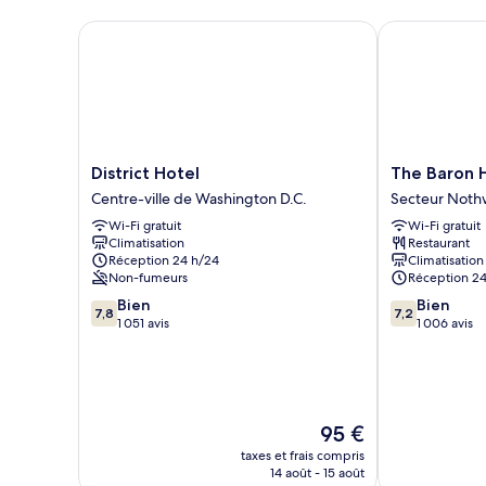
1
chaussée
lit
District Hotel
The Baron Ho
double,
rez-
de-
chaussée
District
The
District Hotel
The Baron 
Hotel
Baron
Centre-ville de Washington D.C.
Secteur Noth
Centre-
Hotel
Wi-Fi gratuit
Wi-Fi gratuit
ville
Secteur
Climatisation
Restaurant
de
Nothwest
Réception 24 h/24
Climatisation
Washington
Non-fumeurs
Réception 24
D.C.
7.8
7.2
Bien
Bien
7,8
7,2
sur
sur
1 051 avis
1 006 avis
10,
10,
Bien,
Bien,
1 051 avis
1 006 avis
Le
95 €
nouveau
taxes et frais compris
prix
14 août - 15 août