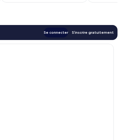
est
de
118 €
Se connecter
S’inscrire gratuitement