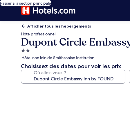
Passer à la section principale
Afficher tous les hébergements
Hôte professionnel
Dupont Circle Embass
Hébergement
2.0 étoiles
Hôtel non loin de Smithsonian Institution
Choisissez des dates pour voir les prix
Où allez-vous ?
Galerie
photos
de
l’hébergement
Dupont