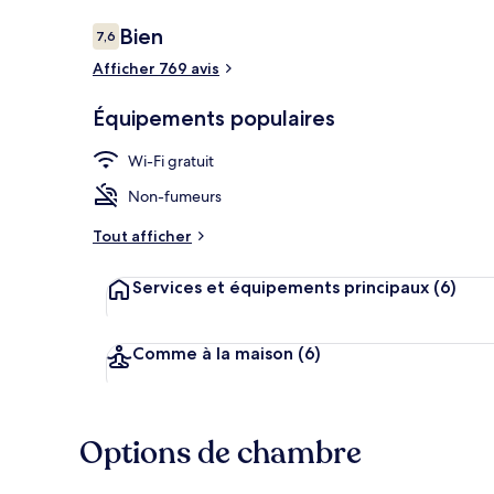
Avis
Bien
7,6
7,6 sur 10
voyageurs
Afficher 769 avis
Façade de l’
Équipements populaires
Wi-Fi gratuit
Non-fumeurs
Tout afficher
Services et équipements principaux
(6)
Comme à la maison
(6)
Options de chambre