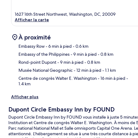
1627 16th Street Northwest, Washington, DC, 20009
Afficher la carte
À proximité
Embassy Row
- 6 min à pied
- 0.6 km
Embassy of the Philippines
- 9 min à pied
- 0.8 km
Car
Rond-point Dupont
- 9 min à pied
- 0.8 km
Musée National Geographic
- 12 min à pied
- 1.1 km
Centre de congrès Walter E. Washington
- 16 min à pied
-
1.4 km
Afficher plus
Dupont Circle Embassy Inn by FOUND
Dupont Circle Embassy Inn by FOUND vous installe à juste 5 minute
Institution et Centre de congrès Walter E. Washington. À moins de 
Parc national National Mall et Salle omnisports Capital One Arena. L
attentionné. L'hébergement se situe à une très courte distance à pi