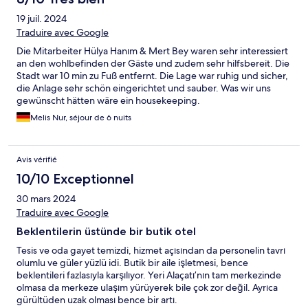
19 juil. 2024
Traduire avec Google
Die Mitarbeiter Hülya Hanım & Mert Bey waren sehr interessiert
an den wohlbefinden der Gäste und zudem sehr hilfsbereit. Die
Stadt war 10 min zu Fuß entfernt. Die Lage war ruhig und sicher,
die Anlage sehr schön eingerichtet und sauber. Was wir uns
gewünscht hätten wäre ein housekeeping.
Melis Nur, séjour de 6 nuits
Avis vérifié
10/10 Exceptionnel
30 mars 2024
Traduire avec Google
Beklentilerin üstünde bir butik otel
Tesis ve oda gayet temizdi, hizmet açısından da personelin tavrı
olumlu ve güler yüzlü idi. Butik bir aile işletmesi, bence
beklentileri fazlasıyla karşılıyor. Yeri Alaçatı’nın tam merkezinde
olmasa da merkeze ulaşım yürüyerek bile çok zor değil. Ayrıca
gürültüden uzak olması bence bir artı.