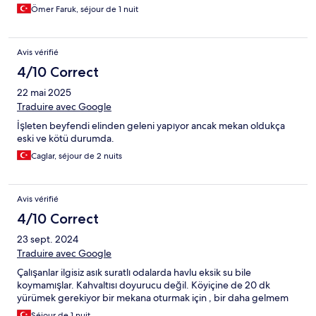
Ömer Faruk, séjour de 1 nuit
Avis vérifié
4/10 Correct
22 mai 2025
Traduire avec Google
İşleten beyfendi elinden geleni yapıyor ancak mekan oldukça
eski ve kötü durumda.
Caglar, séjour de 2 nuits
Avis vérifié
4/10 Correct
23 sept. 2024
Traduire avec Google
Çalışanlar ilgisiz asık suratlı odalarda havlu eksik su bile
koymamışlar. Kahvaltısı doyurucu değil. Köyiçine de 20 dk
yürümek gerekiyor bir mekana oturmak için , bir daha gelmem
Séjour de 1 nuit