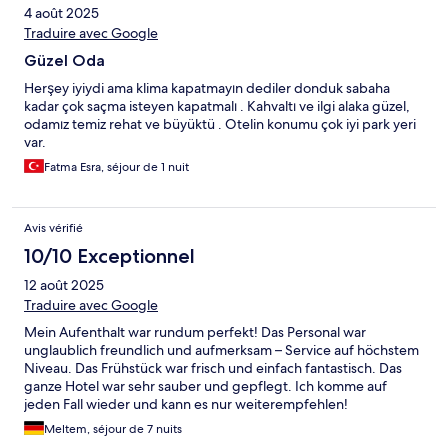
4 août 2025
Traduire avec Google
Güzel Oda
Herşey iyiydi ama klima kapatmayın dediler donduk sabaha
kadar çok saçma isteyen kapatmalı . Kahvaltı ve ilgi alaka güzel,
odamız temiz rehat ve büyüktü . Otelin konumu çok iyi park yeri
var.
Fatma Esra, séjour de 1 nuit
Avis vérifié
10/10 Exceptionnel
12 août 2025
Traduire avec Google
Mein Aufenthalt war rundum perfekt! Das Personal war
unglaublich freundlich und aufmerksam – Service auf höchstem
Niveau. Das Frühstück war frisch und einfach fantastisch. Das
ganze Hotel war sehr sauber und gepflegt. Ich komme auf
jeden Fall wieder und kann es nur weiterempfehlen!
Meltem, séjour de 7 nuits