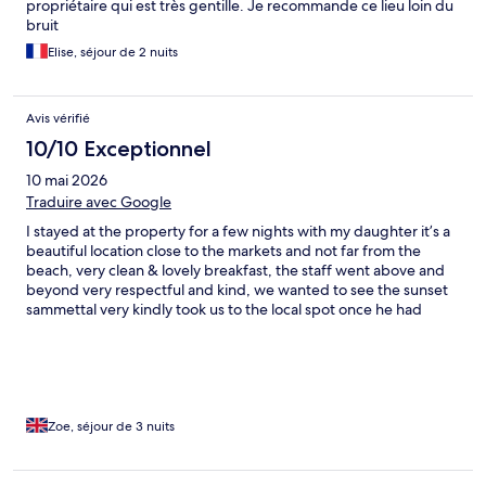
propriétaire qui est très gentille. Je recommande ce lieu loin du
bruit
Elise, séjour de 2 nuits
Avis vérifié
10/10 Exceptionnel
10 mai 2026
Traduire avec Google
I stayed at the property for a few nights with my daughter it’s a
beautiful location close to the markets and not far from the
beach, very clean & lovely breakfast, the staff went above and
beyond very respectful and kind, we wanted to see the sunset
sammettal very kindly took us to the local spot once he had
finished work. Highly recommend and will be staying again
Zoe, séjour de 3 nuits