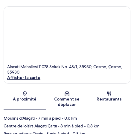
Alacati Mahallesi 11078 Sokak No. 48/1, 35930, Cesme, Çesme,
35930
Afficher la carte
Carte
À proximité
Comment se
Restaurants
déplacer
Moulins d'Alaçatı
- 7 min à pied
- 0.6 km
Centre de loisirs Alaçatı Çarşı
- 8 min à pied
- 0.8 km
Parc aquatique Oasis
- 8 min à pied
- 0.8 km