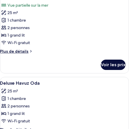
toutes
chambre
Vue partielle sur la mer
Klasik
les
Oda
25 m²
photos
pour
1 chambre
ce
2 personnes
type
1 grand lit
de
Wi-Fi gratuit
chambre :
Plus
Plus de détails
Chambre
de
Deluxe
détails
Voir les prix
sur
le
type
Afficher
Deluxe Havuz Oda | Literie de qualité 
15
de
Deluxe Havuz Oda
toutes
chambre
25 m²
Chambre
les
Deluxe
1 chambre
photos
pour
2 personnes
ce
1 grand lit
type
Wi-Fi gratuit
de