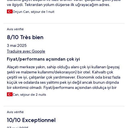
ve ilgiydi. Tekrardan yolum düşerse ilk uğrayacağım adres.
Orçun Can, séjour de 1 nuit
Avis vérifié
8/10 Très bien
3 mai 2025
Traduire avec Google
Fiyat/performans açısından çok iyi
Alaçatı merkeze yakın, sahip olduğu alanı çok iyi kullanan (peyzaj
şekli ve malzeme kullanımı/dekorasyon) bir otel. Kahvaltı çok
çeşitli ve iyi, çalışanlar çok yardımsever. Ekonomik oda biraz fazla
küçük ve odalarda ses yalıtımı pek iyi değil ancak bunun dışında
bir sıkıntımız olmadı. Fiyat/performans açısından oldukça iyi bir
konumda.
Can, séjour de 2 nuits
Avis vérifié
10/10 Exceptionnel