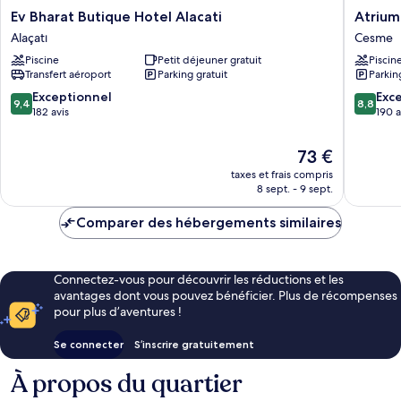
Ev
Atrium
Ev Bharat Butique Hotel Alacati
Atrium
Bharat
Taş
Alaçatı
Cesme
Butique
Otel
Piscine
Petit déjeuner gratuit
Piscin
Hotel
Cesme
Transfert aéroport
Parking gratuit
Parkin
Alacati
Alaçatı
9.4
8.8
Exceptionnel
Exce
9,4
8,8
sur
sur
182 avis
190 a
10,
10,
Exceptionnel,
Excellen
Le
73 €
182 avis
190 avis
nouveau
taxes et frais compris
prix
8 sept. - 9 sept.
est
de
Comparer des hébergements similaires
73 €
Connectez-vous pour découvrir les réductions et les
avantages dont vous pouvez bénéficier. Plus de récompenses
pour plus d’aventures !
Se connecter
S’inscrire gratuitement
À propos du quartier