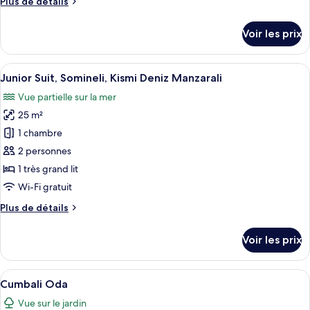
Plus
Plus de détails
chambre :
de
Deluxe
détails
Voir les prix
sur
Havuz
le
Oda
type
Afficher
Junior Suit, Somineli, Kismi Deniz Manz
7
de
Junior Suit, Somineli, Kismi Deniz Manzarali
toutes
chambre
Vue partielle sur la mer
Deluxe
les
Havuz
25 m²
photos
Oda
pour
1 chambre
ce
2 personnes
type
1 très grand lit
de
Wi-Fi gratuit
chambre :
Plus
Plus de détails
Junior
de
Suit,
détails
Voir les prix
Somineli,
sur
le
Kismi
type
Afficher
Cumbali Oda | Literie de qualité supér
Deniz
11
de
Cumbali Oda
toutes
Manzarali
chambre
Vue sur le jardin
Junior
les