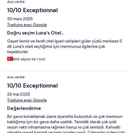
Avis vérifié
10/10 Exceptionnel
30 mars 2025
Traduire avec Google
Doğru seçim Luna's Otel..
Gayet temiz ve ferah otel işyeri sahipleri güler yüzlü merkeze 5
dk Luna's oteli seçtiğimiz için memnunuz ilgilerine çok
teşekkürler
Akif, séjour de 1 nuit
Avis vérifié
10/10 Exceptionnel
26 mai 2025
Traduire avec Google
Değerlendirme
Bir gece konaklamak üzere ziyarette bulunduk ve çok memnun
kaldığımız için bir gece daha uzattık. Temizlik olarak çok iyidi
sezon vakti olmamasına rağmen havuz vs çok temizdi. Kahvaltı
olarakta gayet başarılı ve taze ürünler vardı. Çalışanlar güleryüzlü