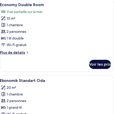
Afficher
Economy Double Room | Literie de qual
10
Economy Double Room
toutes
Vue partielle sur la mer
les
10 m²
photos
pour
1 chambre
ce
2 personnes
type
1 lit double
de
Wi-Fi gratuit
chambre :
Plus
Plus de détails
Economy
de
Double
détails
Voir les prix
Room
sur
le
type
Afficher
Ekonomik Standart Oda | Literie de qua
7
de
Ekonomik Standart Oda
toutes
chambre
20 m²
Economy
les
Double
1 chambre
photos
Room
pour
2 personnes
ce
1 grand lit
type