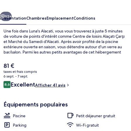
cédent
Suivant
92+
Présentation
Chambres
Emplacement
Conditions
Une fois dans Luna's Alacati, vous vous trouverez à juste 5 minutes
de voiture de points d'intérêt comme Centre de loisirs Alaçatı Çarşı
et Marché du Samedi d'Alacati. Après avoir profité de la piscine
extérieure ouverte en saison, vous détendre autour d'un verre au
bar/salon. Parmi les autres petits avantages de cet hébergement
figurent un snack-bar/une épicerie fine et un jardin.
Le
81 €
prix
taxes et frais compris
actuel
6 sept. - 7 sept.
Junior Suit, Somineli, Kismi Deniz Man
est
Avis
Excellent
8,6
Afficher 41 avis
de
8,6 sur 10
voyageurs
81 €.
Équipements populaires
Piscine
Petit déjeuner gratuit
Parking
Wi-Fi gratuit