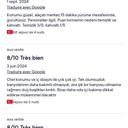
1 sept. 2024
Traduire avec Google
Konumu güzel, alaçatı merkez 15 dakika yürüme mesafesinde,
gürültüsüz. Personeller ilgili. Puan kırmamın nedeni temizlik ve
kahvaltı. Temizlik 3/5, kahvaltı 1/5
Elif, séjour de 4 nuits
Avis vérifié
8/10 Très bien
3 juin 2024
Traduire avec Google
Otel konumu ve iç dizaynı ile çok çok iyi. Tek olumsuzluk
banyolarının daha bakımlı olmasıydı, zira şık bir banyosu olmasına
rağmen duş başlıkları kırıktı. Biraz daha oda içi bakıma dikkat
edilirse mükemmel olacaktır
Séjour de 2 nuits
Avis vérifié
8/10 Très bien