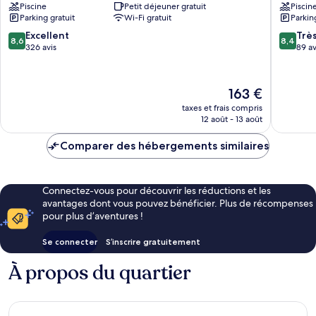
Piscine
Petit déjeuner gratuit
Piscin
Hotel
Hotel
Parking gratuit
Wi-Fi gratuit
Parkin
Centre-
Fethiye
ville
8.6
8.4
Excellent
Trè
8,6
8,4
d’Ölüdeniz
sur
sur
326 avis
89 av
10,
10,
Excellent,
Très
326 avis
bien,
Le
163 €
89 avis
nouveau
taxes et frais compris
prix
12 août - 13 août
est
de
Comparer des hébergements similaires
163 €
Connectez-vous pour découvrir les réductions et les
avantages dont vous pouvez bénéficier. Plus de récompenses
pour plus d’aventures !
Se connecter
S’inscrire gratuitement
À propos du quartier