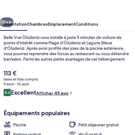
Ölüdeniz
cédent
Suivant
148+
Présentation
Chambres
Emplacement
Conditions
Belle Vue Ölüdeniz vous installe à juste 5 minutes de voiture de
points d'intérêt comme Plage d’Ölüdeniz et Lagune Bleue
d'Ölüdeniz. Après avoir profité des joies de la piscine extérieure,
vous pourrez reprendre des forces au restaurant ou vous détendre
bar/salon. Parmi les autres petits avantages de cet hébergement
figurent un bar en bord de piscine, une piscine pour enfants, et un
snack-bar/une épicerie fine.
Le
113 €
prix
taxes et frais compris
actuel
9 août - 10 août
Plage
est
Avis
Excellent
8,6
Afficher 45 avis
de
8,6 sur 10
voyageurs
113 €.
Équipements populaires
Piscine
Petit déjeuner gratuit
Parking gratuit
Wi-Fi gratuit