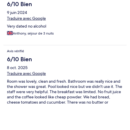
6/10 Bien
9 juin 2024
Traduire avec Google
Very dated no alcohol
Anthony, séjour de 3 nuits
Avis vérifié
6/10 Bien
8 oct. 2025
Traduire avec Google
Room was lovely, clean and fresh. Bathroom was really nice and
the shower was great. Pool looked nice but we didn't use it. The
staff were very helpful. The breakfast was limited. No fruit juice
and the coffee looked like cheap powder. We had bread,
cheese tomatoes and cucumber. There was no butter or
yoghurt that i could see. Everything was cold but we realised
the electricity was off in the area. The worse thing was the road.
The approach is short and steep but it's a busy road with no
pavement or barriers. It was hairy at times. We walked up and
down in daylight but got a taxi at night for safety. The road noise