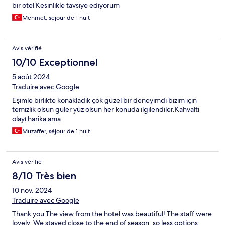
bir otel Kesinlikle tavsiye ediyorum
Mehmet, séjour de 1 nuit
Avis vérifié
10/10 Exceptionnel
5 août 2024
Traduire avec Google
Eşimle birlikte konakladık çok güzel bir deneyimdi bizim için
temizlik olsun güler yüz olsun her konuda ilgilendiler.Kahvaltı
olayı harika ama
Muzaffer, séjour de 1 nuit
Avis vérifié
8/10 Très bien
10 nov. 2024
Traduire avec Google
Thank you The view from the hotel was beautiful! The staff were
lovely. We stayed close to the end of season, so less options