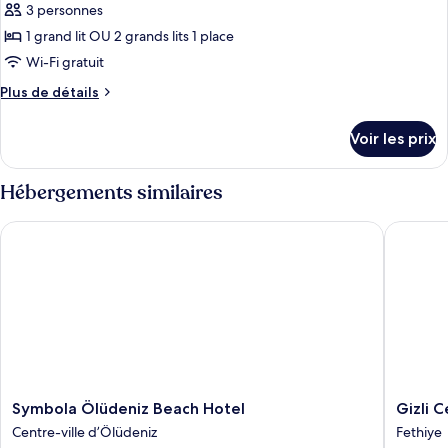
Standard
3 personnes
photos
vue
Double
pour
mer
1 grand lit OU 2 grands lits 1 place
ou
ce
avec
Wi-Fi gratuit
lits
type
Plus
Plus de détails
jumeaux,
de
de
vue
chambre :
détails
mer
Voir les prix
sur
Chambre
le
Deluxe
type
Hébergements similaires
Double
de
chambre
ou
Symbola Ölüdeniz Beach Hotel
Gizli Cen
Chambre
avec
Deluxe
lits
Double
jumeaux
ou
avec
lits
jumeaux
Symbola
Gizli
Symbola Ölüdeniz Beach Hotel
Gizli 
Ölüdeniz
Cennet
Centre-ville d’Ölüdeniz
Fethiye
Beach
Villages