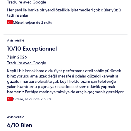
Traduire avec Google
Her şeyi ile harika bir yerdi özellikle işletmecileri çok güler yüzlü
tatlı insanlar
Mürsel, séjour de 2 nuits
Avis vérifié
10/10 Exceptionnel
7 juin 2026
Traduire avec Google
Keyifli bir konaklama oldu fiyat performans oteli sahile yürümek
biraz yorucu ama uzak değil mesafesi odalar güzeldi kahvaltısı
güzeldi manzara olarakta çok keyifli oldu bizim için teleferiğe
yakın Kumburnu plajına yakın sadece akşam etkinlik yapmak
isterseniz Fethiye marinaya taksi ya da araçla geçmeniz gerekiyor
trafiğin az olduğu dönemlerde konaklamak mantıklı olur
Gizem, séjour de 2 nuits
Avis vérifié
6/10 Bien