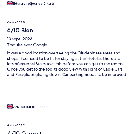
was constant in our room. We had checked in for 2 nights but
Edward, séjour de 2 nuits
stayed one. I felt unable to just walk out for a stroll. Oludeniz
was fab of a day but not our scene at night so we decided to
leave.
Avis vérifié
6/10 Bien
13 sept. 2023
Traduire avec Google
It was a good location overseeing the Oludeniz sea areas and
shops. You need to be fit for staying at this Hotel as there are
lots of external Stairs to climb before you can get to the rooms.
Once you get to the top its good view with sight of Cable Cars
and Paraglider gliding down. Car parking needs to be improved
as once you go in its difficult to turn around your car. Reversing
is not that easy as it steep and not straight entrance. Breakfast
was not good as it was same food every day and cannot make
Toasts. There was no option of Coffee, just Turkish Tea.
Aziz, séjour de 4 nuits
Avis vérifié
4/10 Correct