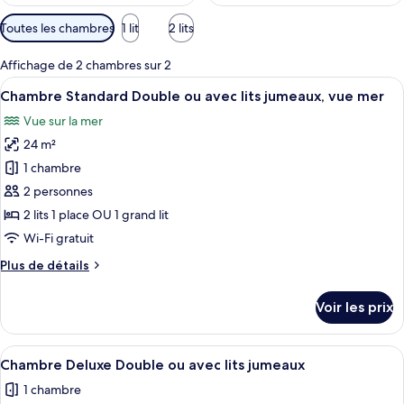
Filtres
Toutes les chambres
1 lit
2 lits
disponibles
pour
Affichage de 2 chambres sur 2
les
Afficher
Une chambre moderne avec un grand lit
15
Chambre Standard Double ou avec lits jumeaux, vue mer
chambres
toutes
Vue sur la mer
les
24 m²
photos
pour
1 chambre
ce
2 personnes
type
2 lits 1 place OU 1 grand lit
de
Wi-Fi gratuit
chambre :
Plus
Plus de détails
Chambre
de
Standard
détails
Voir les prix
Double
sur
le
ou
type
Afficher
Un lit bien fait, avec du linge de lit b
avec
9
de
Chambre Deluxe Double ou avec lits jumeaux
toutes
lits
chambre
1 chambre
Chambre
les
jumeaux,