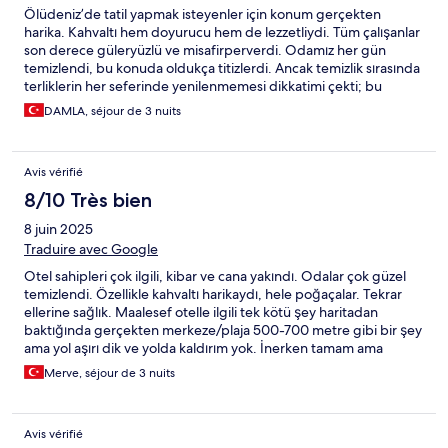
Ölüdeniz’de tatil yapmak isteyenler için konum gerçekten
harika. Kahvaltı hem doyurucu hem de lezzetliydi. Tüm çalışanlar
son derece güleryüzlü ve misafirperverdi. Odamız her gün
temizlendi, bu konuda oldukça titizlerdi. Ancak temizlik sırasında
terliklerin her seferinde yenilenmemesi dikkatimi çekti; bu
detayın gözden kaçmaması gerektiğini düşünüyorum. Genel
DAMLA, séjour de 3 nuits
olarak memnun kaldık, tekrar tercih edebileceğimiz bir yer.
Avis vérifié
8/10 Très bien
8 juin 2025
Traduire avec Google
Otel sahipleri çok ilgili, kibar ve cana yakındı. Odalar çok güzel
temizlendi. Özellikle kahvaltı harikaydı, hele poğaçalar. Tekrar
ellerine sağlık. Maalesef otelle ilgili tek kötü şey haritadan
baktığında gerçekten merkeze/plaja 500-700 metre gibi bir şey
ama yol aşırı dik ve yolda kaldırım yok. İnerken tamam ama
çıkması çok zor. Ve yol kesinlikle gücenli değil yolun yarısında
Merve, séjour de 3 nuits
kaldırım yok otobanda sarı çizginin yanında yürüyorsunuz. Bunun
dışında her şey mükemmeldi.
Avis vérifié