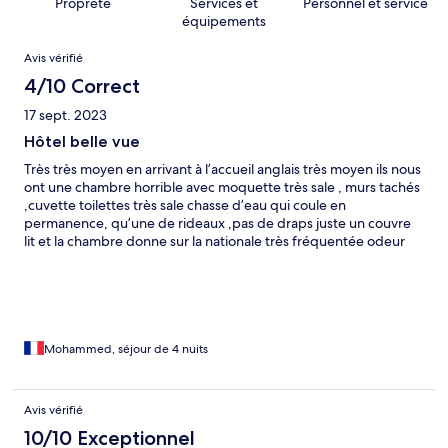
Propreté
Services et
Personnel et service
équipements
Avis
Avis vérifié
4/10 Correct
17 sept. 2023
Hôtel belle vue
Très très moyen en arrivant à l’accueil anglais très moyen ils nous
ont une chambre horrible avec moquette très sale , murs tachés
,cuvette toilettes très sale chasse d’eau qui coule en
permanence, qu’une de rideaux ,pas de draps juste un couvre
lit et la chambre donne sur la nationale très fréquentée odeur
disque d’embrayage. Pas d’accès piétons pour aller au centre-
ville il faut marcher le long de la route très dangereuse. Le
lendemain on a demandé une nouvelle chambre que l’on a pu
avoir juste à côté de l’autre chambre qui donne sur la nationale
mais un peu mieux comme même.
Mohammed, séjour de 4 nuits
Avis vérifié
10/10 Exceptionnel