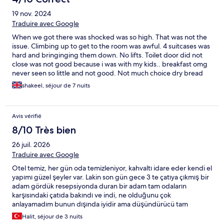
19 nov. 2024
Traduire avec Google
When we got there was shocked was so high. That was not the
issue. Climbing up to get to the room was awful. 4 suitcases was
hard and bringinging them down. No lifts. Toilet door did not
close was not good because i was with my kids.. breakfast omg
never seen so little and not good. Not much choice dry bread
no toast. How can anyone get nescafe so wrong. Pool was cold.
shakeel, séjour de 7 nuits
But getting to beach was a nightmare . Had to run across the
busy road to climb down.. prayed all the way we would not get
hit. Next day we would paid the minibus to stop outside our
Avis vérifié
hotel but still needed to cross the busy road. i was told not to
dry my face because a little makeup was on towel abd thet had
8/10 Très bien
to throw themaway.. which made my stay not pleasant as it was
26 juil. 2026
a hotel bythe beach and myd etc would bd on towels. Oludeniz
they rip tourist.the rate that was in banks was not given only
Traduire avec Google
what they they thought was okay when i wad in istanbul weeks
Otel temiz, her gün oda temizleniyor, kahvaltı idare eder kendi el
before and the rate was great. Food was awful. The mornings
yapımı güzel şeyler var. Lakin son gün gece 3 te çatıya çıkmış bir
and evenings was really cold made us buy hoodies to keep
adam gördük resepsiyonda duran bir adam tam odaların
warm. I went there 30 years ago enjoyed my trip back then
karşısındaki çatıda bakındı ve indi, ne olduğunu çok
would never go again. The only thing that made the trip was the
anlayamadım bunun dışında iyidir ama düşündürücü tam
blue lagoon but even getting into that was a nightmare too
odaların balkon kısmına bakan tarafta çatıda adamın ne işi var
freezing. Never again and the hotel really needs to change its
Halit, séjour de 3 nuits
hemde odalara bakan tarafta