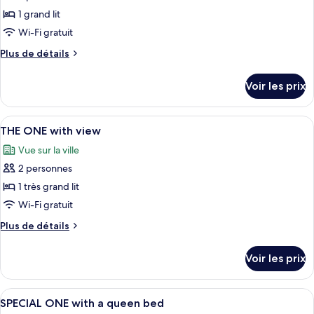
ce
1 grand lit
type
Wi-Fi gratuit
de
Plus
Plus de détails
chambre :
de
THE
détails
Voir les prix
sur
ONE
le
type
Afficher
Une chambre d’hôtel avec un grand lit,
7
de
THE ONE with view
toutes
chambre
Vue sur la ville
THE
les
ONE
2 personnes
photos
pour
1 très grand lit
ce
Wi-Fi gratuit
type
Plus
Plus de détails
de
de
chambre :
détails
Voir les prix
sur
THE
le
ONE
type
Afficher
Une chambre d’hôtel avec un grand li
with
5
de
SPECIAL ONE with a queen bed
toutes
chambre