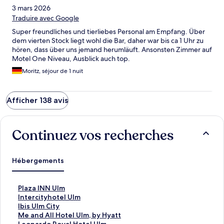
3 mars 2026
Traduire avec Google
Super freundliches und tierliebes Personal am Empfang. Über
dem vierten Stock liegt wohl die Bar, daher war bis ca 1 Uhr zu
hören, dass über uns jemand herumläuft. Ansonsten Zimmer auf
Motel One Niveau, Ausblick auch top.
Moritz, séjour de 1 nuit
Afficher 138 avis
Continuez vos recherches
Hébergements
L
Plaza INN Ulm
i
L
Intercityhotel Ulm
e
i
L
Ibis Ulm City
n
e
i
L
Me and All Hotel Ulm, by Hyatt
o
n
e
i
L