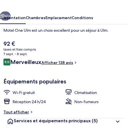
Ulm
cédent
Suivant
41+
Présentation
Chambres
Emplacement
Conditions
Motel One Ulm est un choix excellent pour un séjour à Ulm.
Le
92 €
prix
taxes et frais compris
actuel
7 sept. - 8 sept.
est
Avis
Merveilleux
9,0
Afficher 138 avis
de
9,0 sur 10
voyageurs
92 €.
Bar (sur place)
Équipements populaires
Wi-Fi gratuit
Climatisation
Réception 24 h/24
Non-fumeurs
Tout afficher
Services et équipements principaux
(5)