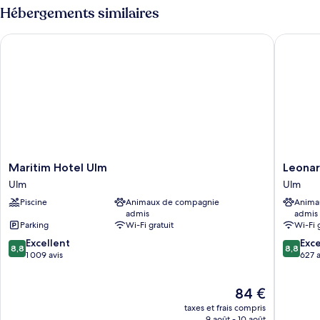
7®
type
Hébergements similaires
de
chambre
Maritim Hotel Ulm
Leonardo
CLOUD
7®
Maritim
Leonard
Maritim Hotel Ulm
Leonar
Hotel
Royal
Ulm
Ulm
Ulm
Hotel
Piscine
Animaux de compagnie
Anima
Ulm
Ulm
admis
admis
Ulm
Parking
Wi-Fi gratuit
Wi-Fi 
8.8
8.8
Excellent
Exce
8,8
8,8
sur
sur
1 009 avis
627 a
10,
10,
Excellent,
Excellen
Le
84 €
1 009 avis
627 avis
nouveau
taxes et frais compris
prix
9 août - 10 août