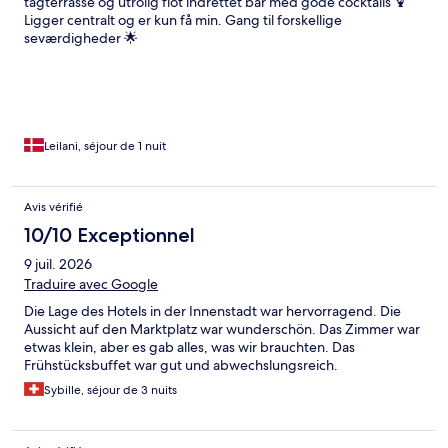
tagterrasse og utrolig flot indrettet bar med gode cocktails 🍹
Ligger centralt og er kun få min. Gang til forskellige
seværdigheder 🌟
Leilani, séjour de 1 nuit
Avis vérifié
10/10 Exceptionnel
9 juil. 2026
Traduire avec Google
Die Lage des Hotels in der Innenstadt war hervorragend. Die
Aussicht auf den Marktplatz war wunderschön. Das Zimmer war
etwas klein, aber es gab alles, was wir brauchten. Das
Frühstücksbuffet war gut und abwechslungsreich.
Sybille, séjour de 3 nuits