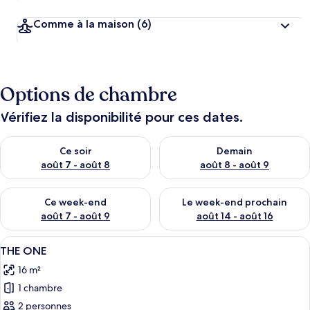
Comme à la maison
(6)
Options de chambre
Vérifiez la disponibilité pour ces dates.
Vérifier la disponibilité pour ce soir août 7 - août 8
Vérifier la disponibilité pour 
Ce soir
Demain
août 7 - août 8
août 8 - août 9
Vérifier la disponibilité pour ce week-end août 7 - août 9
Vérifier la disponibilité pour 
Ce week-end
Le week-end prochain
août 7 - août 9
août 14 - août 16
Afficher
Une chambre d’hôtel avec un grand lit,
7
THE ONE
toutes
16 m²
les
1 chambre
photos
pour
2 personnes